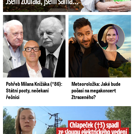
Pohřeb Milana Knížáka (†86):
Meteoroložka: Jaké bude
Státní pocty, nečekaní
počasí na megakoncert
řečníci
Ztraceného?
Smrtelný pád chlapce: Matka vydala vyjádření na 16 stran