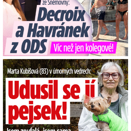
Marta Kubišová (83) v úmorných vedrech: Udusil se jí pejsek!