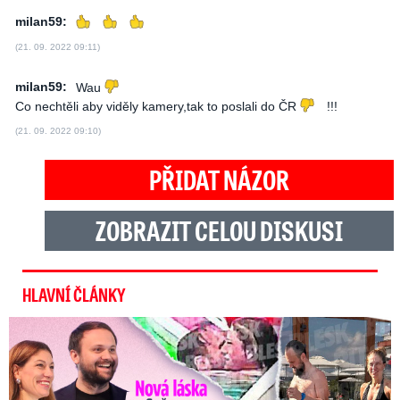
milan59:
(21. 09. 2022 09:11)
milan59:
Wau
Co nechtěli aby viděly kamery,tak to poslali do ČR
!!!
(21. 09. 2022 09:10)
PŘIDAT NÁZOR
ZOBRAZIT CELOU DISKUSI
HLAVNÍ ČLÁNKY
Nová láska ve Sněmovně: Decroix s mladým kolegou z ODS