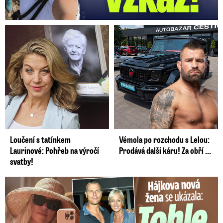
Loučení s tatínkem
Vémola po rozchodu s Lelou:
Laurinové: Pohřeb na výročí
Prodává další káru! Za obří ...
svatby!
Tohle tělo nahradilo Belo: Nová partnerka se ukázala...