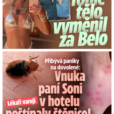
Panika na dovolené: Vnuka Soni v hotelu poštípaly štěnice!