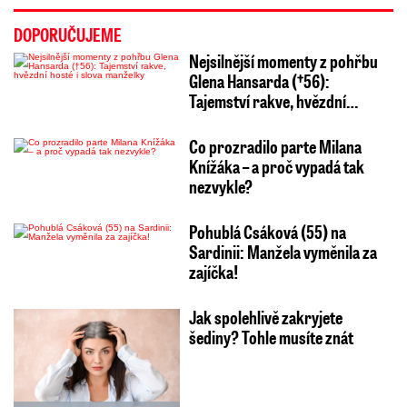
DOPORUČUJEME
Nejsilnější momenty z pohřbu
Glena Hansarda (†56):
Tajemství rakve, hvězdní…
Co prozradilo parte Milana
Knížáka – a proč vypadá tak
nezvykle?
Pohublá Csáková (55) na
Sardinii: Manžela vyměnila za
zajíčka!
Jak spolehlivě zakryjete
šediny? Tohle musíte znát