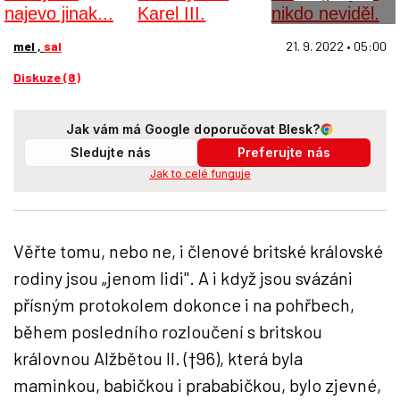
mel ,
sal
21. 9. 2022 • 05:00
Diskuze (8)
Jak vám má Google doporučovat Blesk?
Sledujte nás
Preferujte nás
Jak to celé funguje
Věřte tomu, nebo ne, i členové britské královské
rodiny jsou „jenom lidi". A i když jsou svázáni
přísným protokolem dokonce i na pohřbech,
během posledního rozloučení s britskou
královnou Alžbětou II. (†96), která byla
maminkou, babičkou i prababičkou, bylo zjevné,