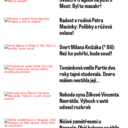
Most: Byl to masakr!
Radost v rodině Petra
Macinky: Polibky a růžová
oslava!
Smrt Milana Knížáka († 86):
Než ho pohřbí, bude soud!
Tománková vedle Partie dva
roky tajně studovala. Dcera
málem nestihla její…
Nehoda syna Žilkové Vincenta
Navrátila: Výbuch v autě
odnesl rozkrok
Ničivé zemětřesení u
Neapole: Obří balvany se řítily