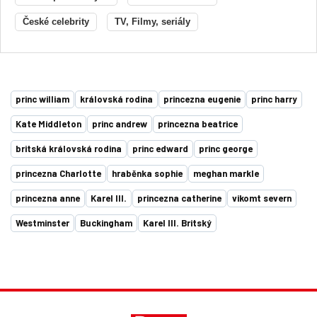
České celebrity
TV, Filmy, seriály
princ william
královská rodina
princezna eugenie
princ harry
Kate Middleton
princ andrew
princezna beatrice
britská královská rodina
princ edward
princ george
princezna Charlotte
hraběnka sophie
meghan markle
princezna anne
Karel III.
princezna catherine
vikomt severn
Westminster
Buckingham
Karel III. Britský