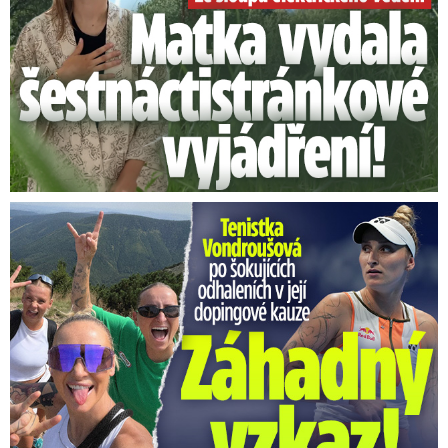
Vondroušová po šokujících odhaleních v kauze: Záhadný vzkaz!