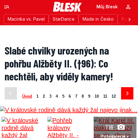
Můj Blesk
Macinka vs. Pavel
StarDance
Made in Česko
Festiva
Slabé chvilky urozených na
pohřbu Alžběty II. (†96): Co
nechtěli, aby viděly kamery!
Úvod
1
2
3
4
5
6
7
8
9
10
11
12
13
14
116
Fotogalerie >