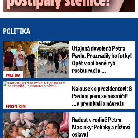
POLITIKA
Utajená dovolená Petra
Pavla: Prozradily ho fotky!
Opět v oblíbené rybí
restauraci a ...
POLITIKA
Kalousek o prezidentovi: S
Pavlem jsem se nesmířil!
...a promluvil o návratu
EPICENTRUM
Radost v rodině Petra
Macinky: Polibky a růžová
oslava!