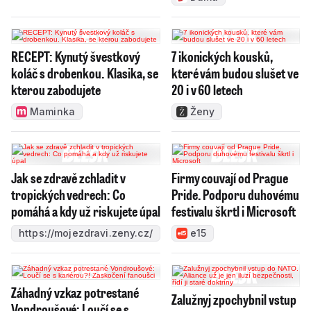
RECEPT: Kynutý švestkový
7 ikonických kousků,
koláč s drobenkou. Klasika, se
které vám budou slušet ve
kterou zabodujete
20 i v 60 letech
Maminka
Ženy
Jak se zdravě zchladit v
Firmy couvají od Prague
tropických vedrech: Co
Pride. Podporu duhovému
pomáhá a kdy už riskujete úpal
festivalu škrtl i Microsoft
https://mojezdravi.zeny.cz/
e15
Záhadný vzkaz potrestané
Zalužnyj zpochybnil vstup
Vondroušové: Loučí se s