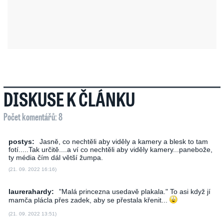
DISKUSE K ČLÁNKU
Počet komentářů: 8
postys:
Jasně, co nechtěli aby viděly a kamery a blesk to tam
fotí.....Tak určitě....a ví co nechtěli aby viděly kamery...panebože,
ty média čím dál větší žumpa.
(21. 09. 2022 16:16)
laurerahardy:
"Malá princezna usedavě plakala." To asi když jí
mamča plácla přes zadek, aby se přestala křenit...
(21. 09. 2022 13:51)