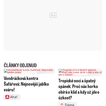
ČLÁNKY ODJINUD
Vondráčková kontra
Tropické noci a špatný
Šafářová: Nejnovější jablko
spánek: Proč nás horko
sváru!
obírá o klid a kdy už jde o
úzkost?
Aha!
Dáma