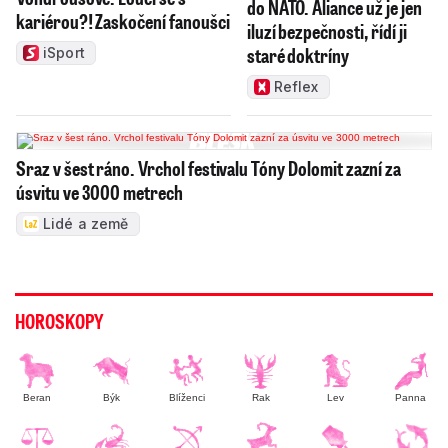
do NATO. Aliance už je jen
kariérou?! Zaskočení fanoušci
iluzí bezpečnosti, řídí ji
staré doktríny
iSport
Reflex
Sraz v šest ráno. Vrchol festivalu Tóny Dolomit zazní za
úsvitu ve 3000 metrech
Lidé a země
HOROSKOPY
Beran
Býk
Blíženci
Rak
Lev
Panna