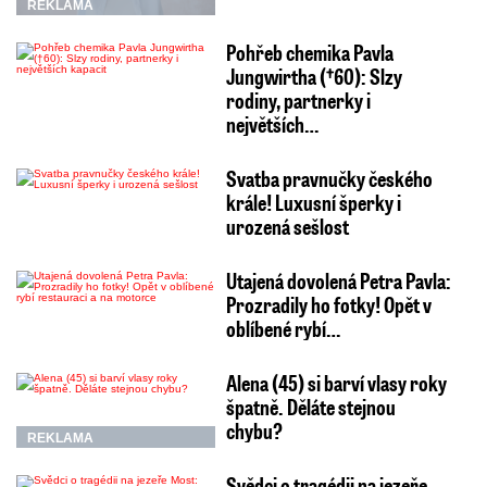
REKLAMA
Pohřeb chemika Pavla
Jungwirtha (†60): Slzy
rodiny, partnerky i
největších…
Svatba pravnučky českého
krále! Luxusní šperky i
urozená sešlost
Utajená dovolená Petra Pavla:
Prozradily ho fotky! Opět v
oblíbené rybí…
Alena (45) si barví vlasy roky
špatně. Děláte stejnou
chybu?
REKLAMA
Svědci o tragédii na jezeře