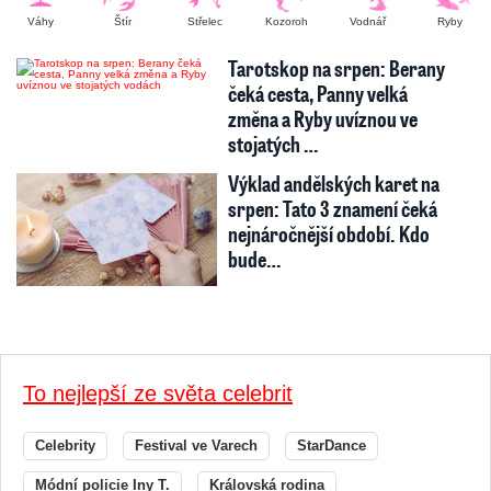
Váhy
Štír
Střelec
Kozoroh
Vodnář
Ryby
Tarotskop na srpen: Berany
čeká cesta, Panny velká
změna a Ryby uvíznou ve
stojatých …
Výklad andělských karet na
srpen: Tato 3 znamení čeká
nejnáročnější období. Kdo
bude…
To nejlepší ze světa celebrit
Celebrity
Festival ve Varech
StarDance
Módní policie Iny T.
Královská rodina