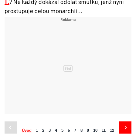
II.
? Ne každý dokázal odolat smutku, jenž nyní
prostupuje celou monarchií...
Úvod
1
2
3
4
5
6
7
8
9
10
11
12
13
14