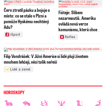
Červ ztratil pásku a bojuje o
Fištejn: Slibem
místo: co se stalo v Plzni a
nezarmoutíš. Ameriku
pomůže Hyskému nechtěný
ovládá nová verze
Adu?
komunismu, která chce
měnit zajeté pořádky
iSport
Reflex
Filip Vondrášek: V Jižní Americe si lidé plují životem
mnohem lehčeji, věci tolik neřeší
Lidé a země
HOROSKOPY