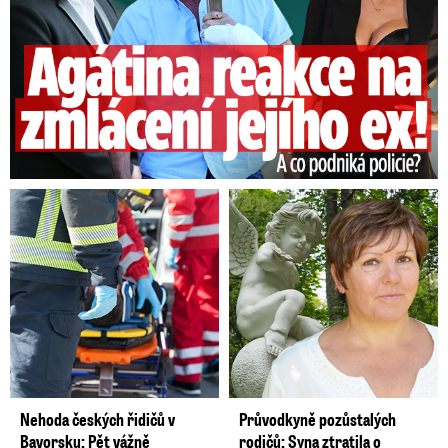
Nehoda českých řidičů v
Průvodkyně pozůstalých
Bavorsku: Pět vážně
rodičů: Syna ztratila o