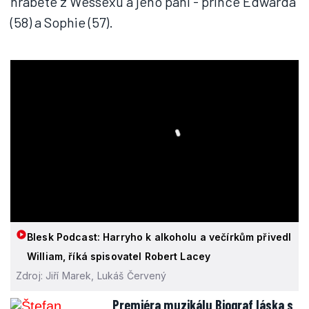
hraběte z Wessexu a jeho paní - prince Edwarda
(58) a Sophie (57).
Blesk Podcast: Harryho k alkoholu a večírkům přivedl
William, říká spisovatel Robert Lacey
Zdroj: Jiří Marek, Lukáš Červený
Premiéra muzikálu Biograf láska s