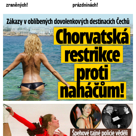
zraněných!
prázdninách!
Zákazy v dovolenkových rájích: Restrikce proti naháčům!
Tajná policie špehovala krasobruslařku Wittovou: Pikantní ...