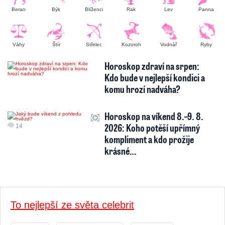
Beran
Býk
Blíženci
Rak
Lev
Panna
Váhy
Štír
Střelec
Kozoroh
Vodnář
Ryby
Horoskop zdraví na srpen:
Kdo bude v nejlepší kondici a
komu hrozí nadváha?
Horoskop na víkend 8.–9. 8.
2026: Koho potěší upřímný
14
kompliment a kdo prožije
krásné…
To nejlepší ze světa celebrit