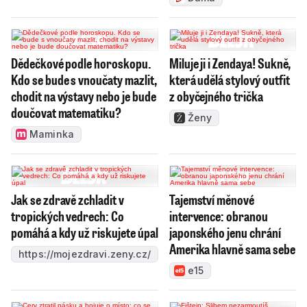
Dědečkové podle horoskopu.
Miluje ji i Zendaya! Sukně,
Kdo se bude s vnoučaty mazlit,
která udělá stylový outfit
chodit na výstavy nebo je bude
z obyčejného trička
doučovat matematiku?
Ženy
Maminka
Jak se zdravě zchladit v
Tajemství měnové
tropických vedrech: Co
intervence: obranou
pomáhá a kdy už riskujete úpal
japonského jenu chrání
Amerika hlavně sama sebe
https://mojezdravi.zeny.cz/
e15