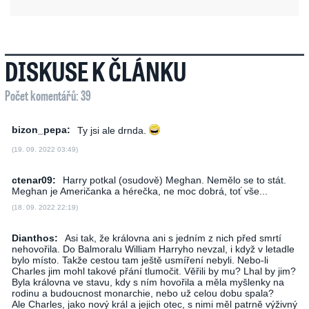
DISKUSE K ČLÁNKU
Počet komentářů: 39
bizon_pepa:
Ty jsi ale drnda.
(19. 09. 2022 03:49)
ctenar09:
Harry potkal (osudově) Meghan. Nemělo se to stát.
Meghan je Američanka a hérečka, ne moc dobrá, toť vše...
(18. 09. 2022 22:19)
Dianthos:
Asi tak, že královna ani s jedním z nich před smrtí
nehovořila. Do Balmoralu William Harryho nevzal, i když v letadle
bylo místo. Takže cestou tam ještě usmíření nebyli. Nebo-li
Charles jim mohl takové přání tlumočit. Věřili by mu? Lhal by jim?
Byla královna ve stavu, kdy s ním hovořila a měla myšlenky na
rodinu a budoucnost monarchie, nebo už celou dobu spala?
Ale Charles, jako nový král a jejich otec, s nimi měl patrně výživný