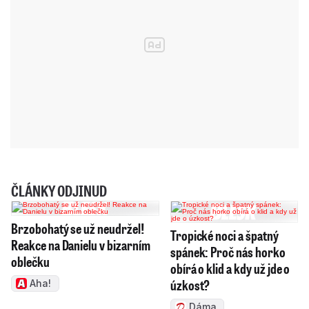
ČLÁNKY ODJINUD
Brzobohatý se už neudržel!
Tropické noci a špatný
Reakce na Danielu v bizarním
spánek: Proč nás horko
oblečku
obírá o klid a kdy už jde o
úzkost?
Aha!
Dáma