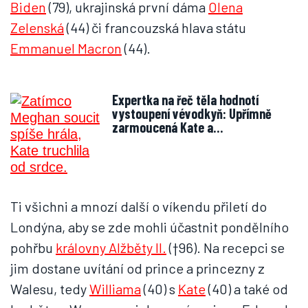
Biden
(79), ukrajinská první dáma
Olena
Zelenská
(44) či francouzská hlava státu
Emmanuel Macron
(44).
Expertka na řeč těla hodnotí
vystoupení vévodkyň: Upřímně
zarmoucená Kate a…
Ti všichni a mnozí další o víkendu přiletí do
Londýna, aby se zde mohli účastnit pondělního
pohřbu
královny Alžběty II.
(†96). Na recepci se
jim dostane uvítání od prince a princezny z
Walesu, tedy
Williama
(40) s
Kate
(40) a také od