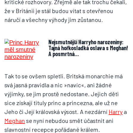
kritické rozhovory. Zřejmě ale tak trochu čekali,
že v Británii je stál budou vítat s otevřenou
náručí a všechny výhody jim zůstanou.
Nejsmutnější Harryho narozeniny:
Tajná hořkosladká oslava s Meghan!
A posmrtná…
Tak to se ovšem spletli. Britská monarchie má
svá jasná pravidla a nic »navíc«, ani žádné
výjimky, se jim prostě nedostane. Jejich děti
sice získají tituly princ a princezna, ale už ne
Jeho či Její královská výsost. A nezdární
Harry
a
Meghan
se nyní nebudou smět účastnit ani
slavnostní recepce pořádané králem.