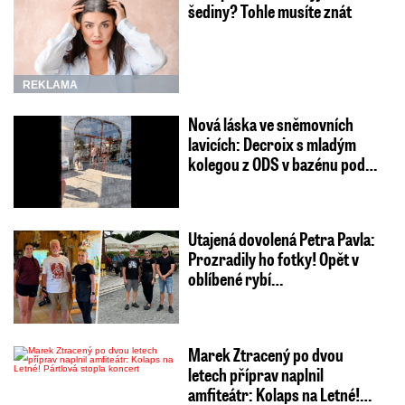
šediny? Tohle musíte znát
REKLAMA
Nová láska ve sněmovních
lavicích: Decroix s mladým
kolegou z ODS v bazénu pod…
Utajená dovolená Petra Pavla:
Prozradily ho fotky! Opět v
oblíbené rybí…
Marek Ztracený po dvou
letech příprav naplnil
amfiteátr: Kolaps na Letné!…