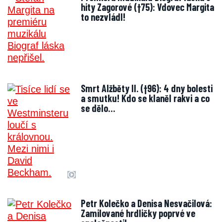
hity Zagorové (†75): Vdovec Margita
to nezvládl!
Smrt Alžběty II. (†96): 4 dny bolesti
a smutku! Kdo se klaněl rakvi a co
se dělo…
Petr Kolečko a Denisa Nesvačilová:
Zamilované hrdličky poprvé ve