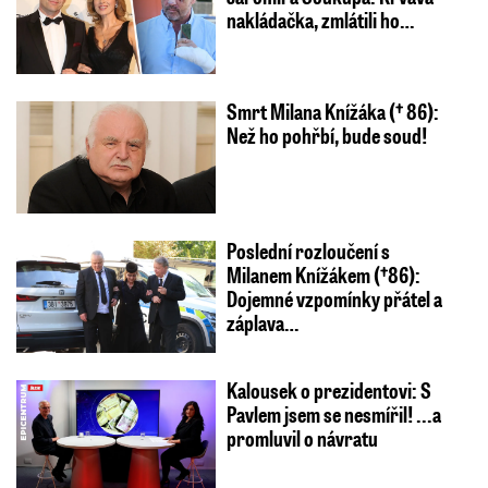
nakládačka, zmlátili ho…
Smrt Milana Knížáka († 86):
Než ho pohřbí, bude soud!
Poslední rozloučení s
Milanem Knížákem (†86):
Dojemné vzpomínky přátel a
záplava…
Kalousek o prezidentovi: S
Pavlem jsem se nesmířil! ...a
promluvil o návratu