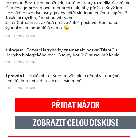
rozhovor. Bez jejich manželek, které ty bratry rozdělily. A v zájmu
Charlese je prezentovat monarchii tak, aby přežila. Když král
nezvládne své dva syny, jak by chtěl vládnout celému impériu?
Takže si myslím, že odtud vítr vane.
Jinak Catherin si zakládá na své štíhlé postavě. Kostnatou
vyhublinu ze sebe dělá sama.
(18. 09. 2022 14:53)
zirioges:
Pozvat Harryho by znamenalo pozvat"Dianu" a
Harryho biologického otce. A to by Karlík 3 musel mít koule...
(18. 09. 2022 12:10)
1pravda1:
zakázal to i Kate, ta zůstala s dětmi v Londýně,
nechtěl tam ani jednu z nich -evidentně
(18. 09. 2022 10:49)
PŘIDAT NÁZOR
ZOBRAZIT CELOU DISKUSI