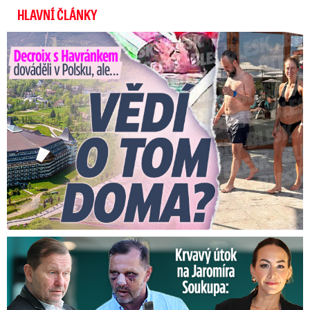
HLAVNÍ ČLÁNKY
Decroix s Havránkem dováděli v Polsku, ale… Vědí o tom doma?
Útok na Jaromíra Soukupa: Reakce Agáty na zmlácení jejího ex