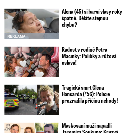
Alena (45) si barví vlasy roky
špatně. Děláte stejnou
chybu?
REKLAMA
Radost v rodině Petra
Macinky: Polibky a růžová
oslava!
Tragická smrt Glena
Hansarda (†56): Policie
prozradila příčinu nehody!
Maskovaní muži napadli
Jaromíra Soukupa: Krvavá