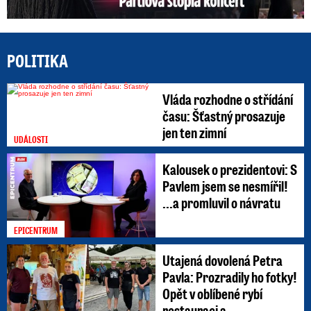
POLITIKA
Vláda rozhodne o střídání
času: Šťastný prosazuje
jen ten zimní
UDÁLOSTI
Kalousek o prezidentovi: S
Pavlem jsem se nesmířil!
...a promluvil o návratu
EPICENTRUM
Utajená dovolená Petra
Pavla: Prozradily ho fotky!
Opět v oblíbené rybí
restauraci a ...