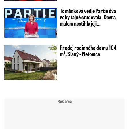
Tománková vedle Partie dva
roky tajně studovala. Dcera
málem nestihla její…
Prodej rodinného domu 104
m², Slaný - Netovice