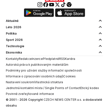
Aktuálně
Léto 2026
Politika
Sport 2026
Technologie
Ekonomika
Kontakty
Redakce
Inzerce
Předplatné
RSS
Kariéra
Autorská práva k publikovaným materiálům
Podmínky pro užívání služby informační společnosti
Informace o zpracování osobních údajů
Cookies
Nastavení soukromí
Vlastnická struktura
Jednotná kontaktní místa / Single Points of Contact
Etický kodex
Povinně zveřejňované informace
© 2001 - 2026 Copyright
CZECH NEWS CENTER a.s.
a dodavatelé
obsahu