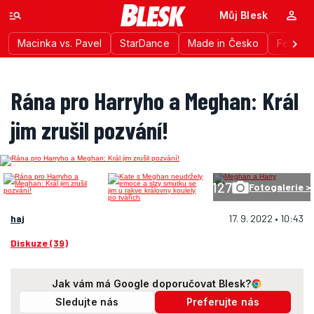
Můj Blesk
Macinka vs. Pavel
StarDance
Made in Česko
Festiva
Rána pro Harryho a Meghan: Král
jim zrušil pozvání!
127
Fotogalerie >
haj
17. 9. 2022 • 10:43
Diskuze (39)
Jak vám má Google doporučovat Blesk?
Sledujte nás
Preferujte nás