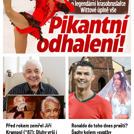
Před rokem zemřel Jiří
Ronaldo do toho dnes praští?
Krampol (†87): Dluhy vrší i
Šachy kolem »svatby