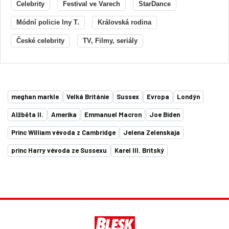
Celebrity
Festival ve Varech
StarDance
Módní policie Iny T.
Královská rodina
České celebrity
TV, Filmy, seriály
meghan markle
Velká Británie
Sussex
Evropa
Londýn
Alžběta II.
Amerika
Emmanuel Macron
Joe Biden
Princ William vévoda z Cambridge
Jelena Zelenskaja
princ Harry vévoda ze Sussexu
Karel III. Britský