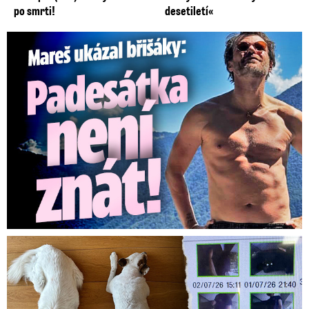
po smrti!
desetiletí«
Mareš v dokonalé formě ukázal břišáky: Padesátka není znát
Za hlídání psů zaplatili 20 tisíc, doma našli cizí ženy!