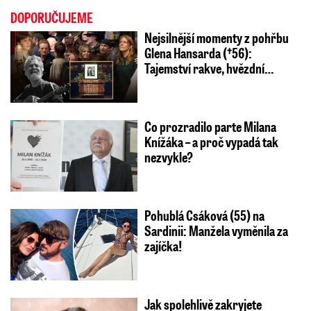
DOPORUČUJEME
Nejsilnější momenty z pohřbu
Glena Hansarda (†56):
Tajemství rakve, hvězdní…
Co prozradilo parte Milana
Knížáka – a proč vypadá tak
nezvykle?
Pohublá Csáková (55) na
Sardinii: Manžela vyměnila za
zajíčka!
Jak spolehlivě zakryjete