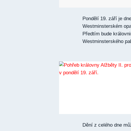
Pondělí 19. září je d
Westminsterském opat
Předtím bude královn
Westminsterského pal
Dění z celého dne můž