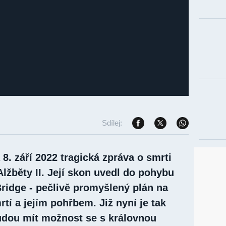
Sdílej:
 8. září 2022 tragická zpráva o smrti
Alžběty II. Její skon uvedl do pohybu
ridge - pečlivě promyšlený plán na
rtí a jejím pohřbem. Již nyní je tak
budou mít možnost se s královnou