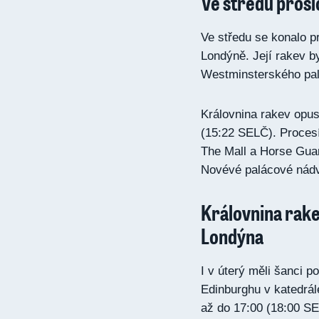
Ve středu proš
Ve středu se konalo pr
Londýně. Její rakev 
Westminsterského palá
Královnina rakev opu
(15:22 SELČ). Procesí
The Mall a Horse Guar
Novévé palácové nád
Královnina rake
Londýna
I v úterý měli šanci p
Edinburghu v katedrále
až do 17:00 (18:00 S