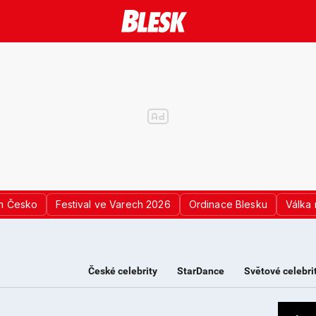
n Česko
Festival ve Varech 2026
Ordinace Blesku
Válka 
České celebrity
StarDance
Světové celebri