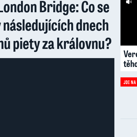
London Bridge: Co se
v následujících dnech
nů piety za královnu?
Vero
těh
JDI NA