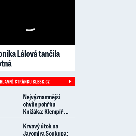
nika Lálová tančila
otná
 HLAVNÍ STRÁNKU BLESK.CZ
Nejvýznamnější
chvíle pohřbu
Knížáka: Klempíř ...
Krvavý útok na
Jaromíra Soukupa: