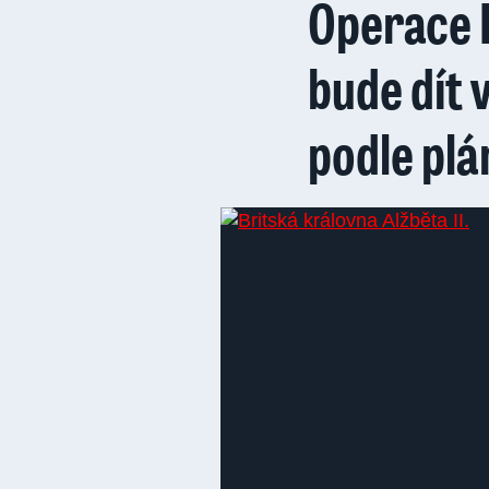
Operace 
bude dít 
podle plá