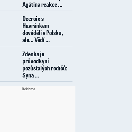
Agátina reakce ...
Decroix s
Havránkem
dováděli v Polsku,
ale… Vědí ...
Zdenka je
průvodkyní
pozůstalých rodičů:
Syna ...