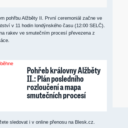
nem pohřbu Alžběty II. První ceremoniál začne ve
ství v 11 hodin londýnského času (12:00 SELČ).
ina rakev ve smutečním procesí převezena z
áce.
Pohřeb královny Alžběty
II.: Plán posledního
rozloučení a mapa
smutečních procesí
ete sledovat i v online přenosu na Blesk.cz.