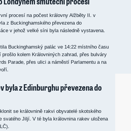
lo Londýnem smuteční procesí
vní procesí na počest královny Alžběty II. v
byla z Buckinghamského převezena do
ce v jehož velké síni byla následně vystavena.
stila Buckinghamský palác ve 14:22 místního času
 prošlo kolem Královniných zahrad, přes bulváry
ds Parade, přes ulici a náměstí Parlamentu a na
voří.
v byla z Edinburghu převezena do
oklonit se královnině rakvi obyvatelé skotského
 svatého Jiljí. V té byla královnina rakev uložena
ELČ).