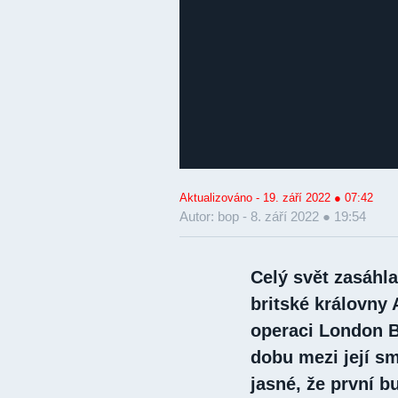
Aktualizováno - 19. září 2022 ● 07:42
Autor: bop -
8. září 2022 ● 19:54
Celý svět zasáhla
britské královny 
operaci London B
dobu mezi její sm
jasné, že první 