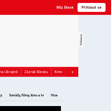
Můj Blesk
Přihlásit se
na Ukrajině
Zázrak Blesku
Krimi
Donald Trump
Sport
ty
Seriály, filmy, kino a tv
Více