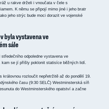
áž u rakve drželi i vnoučata v čele s
iamem. K němu se připojí mimo jiné i jeho bratr
jako jeho strýc bude moci dorazit ve vojenské
v byla vystavena ve
ém sále
d středečního odpoledne vystavena ve
am se jí přišly poklonit statisíce běžných lidí.
s královnou rozloučit nepřetržitě až do pondělí 19.
londýnského času (9:30 SELČ) Westminsterská síň
řesunuta do Westminsterského opatství a začne