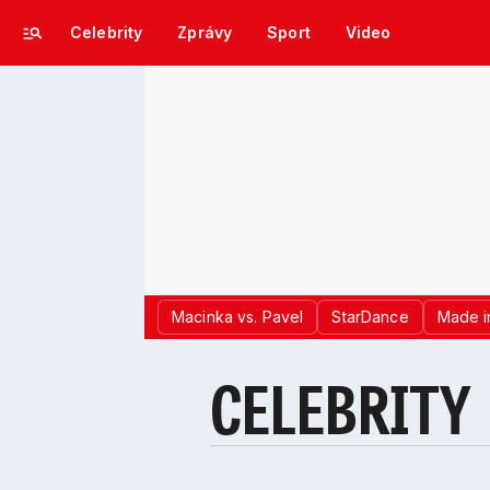
Celebrity
Zprávy
Sport
Video
Macinka vs. Pavel
StarDance
Made i
CELEBRITY