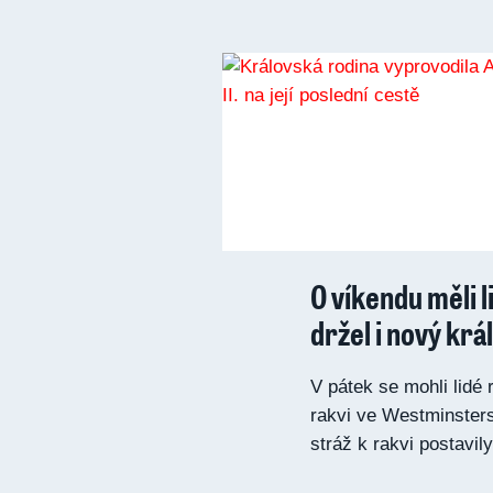
O víkendu měli l
držel i nový král
V pátek se mohli lidé 
rakvi ve Westminsters
stráž k rakvi postavily