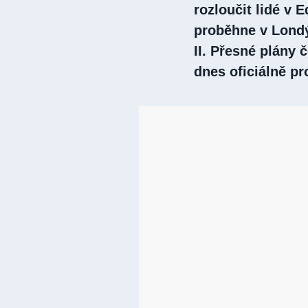
rozloučit lidé v 
proběhne v Londý
II. Přesné plány č
dnes oficiálně p