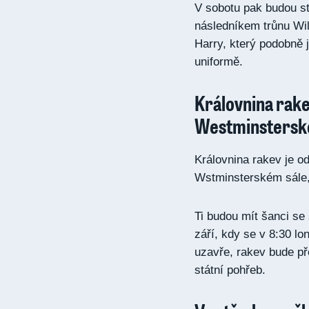
V sobotu pak budou str
následníkem trůnu Wil
Harry, který podobně 
uniformě.
Královnina rake
Westminstersk
Královnina rakev je o
Wstminsterském sále, k
Ti budou mít šanci se 
září, kdy se v 8:30 
uzavře, rakev bude p
státní pohřeb.