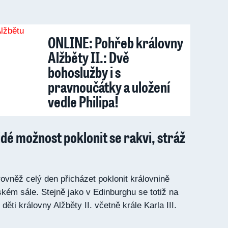
ONLINE: Pohřeb královny
Alžběty II.: Dvě
bohoslužby i s
pravnoučátky a uložení
vedle Philipa!
idé možnost poklonit se rakvi, stráž
rovněž celý den přicházet poklonit královnině
kém sále. Stejně jako v Edinburghu se totiž na
 děti královny Alžběty II. včetně krále Karla III.