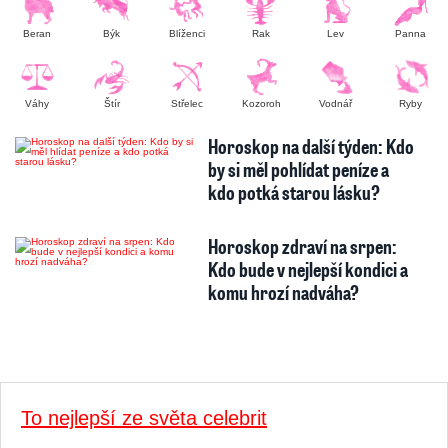
Beran
Býk
Blíženci
Rak
Lev
Panna
Váhy
Štír
Střelec
Kozoroh
Vodnář
Ryby
Horoskop na další týden: Kdo
by si měl pohlídat peníze a
kdo potká starou lásku?
Horoskop zdraví na srpen:
Kdo bude v nejlepší kondici a
komu hrozí nadváha?
To nejlepší ze světa celebrit