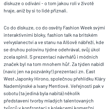
diskuze o odívání - o tom jakou roli v životě
hraje, aniž by si to lidé přiznali.
Co do diskuze, co do osvěty Fashion Week svými
interaktivními bloky, fashion talk na britském
velvyslanectví a ve stanu na Alšově nábřeží, kde
se druhou polovinu týdne odehrával, svůj úkol
zcela splnil. S prezentací návrhářů i módních
značek byl na tom mnohem hůř. Za týden nabídl
(navíc jen na pozvánky!) prezentaci zn. East
West Japonky Hirono, společnou přehlídku Kláry
Nademlýnské a Ivany Mentlové. Veřejnosti pak v
sobotu (ta jediná byla nabitá) několik
představení tvorby mladých talentovaných
tvůrců v konfrontaci s kolekcemi komerční