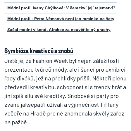
Módní profil Ivany Chýlkové: V čem tkví její tajemství?
Módní profil: Petra Němcová není jen ramínko na šaty
Začal módní víkend: Atrakce za neuvěřitelný prachy
Symbióza kreativců a snobů
Jisté je, že Fashion Week byl nejen záležitostí
prezentace tvůrců módy, ale i šancí pro exhibici
řady diváků, jež na přehlídky přišli. Někteří plénu
předvedli kreativitu, schopnost si s trendy hrát a
jiní spíš sílu své kreditky. Snobové si party pro
zvané jaksepatří užívali a výjimečnost Tiffany
večeře na Hradě pro ně znamenala skvělý zářez
na pažbě…