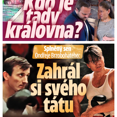
Splněný sen Ondřeje Brzobohatého: Zahrál si svého tátu