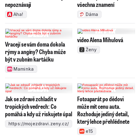
nepoznávají
všechna znamení
Aha!
Dáma
video Alena Mihulová
Vracejí se vám doma dokola
Ženy
rýmy a angíny? Chyba může
být v zubním kartáčku
Maminka
Jak se zdravě zchladit v
Fotoaparát po dědovi
tropických vedrech: Co
může mít cenu auta.
pomáhá a kdy už riskujete úpal
Rozhoduje jediný detail,
který lehce přehlédnete
https://mojezdravi.zeny.cz/
e15