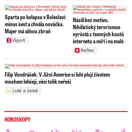
Sparta po kolapsu v Boleslavi:
Násilí bez motivu.
minus šest a chvála nováčka.
Nihilistický terorismus
Majer má silnou zbraň
vyrůstá z temných koutů
internetu a míří i na malé
iSport
děti
Reflex
Filip Vondrášek: V Jižní Americe si lidé plují životem
mnohem lehčeji, věci tolik neřeší
Lidé a země
HOROSKOPY