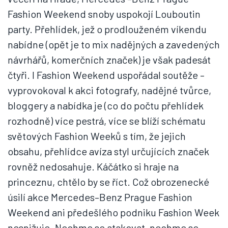
Fashion Weekend snoby uspokojí Louboutin
party. Přehlídek, jež o prodlouženém víkendu
nabídne (opět je to mix nadějných a zavedených
návrhářů, komerčních značek) je však padesát
čtyři. I Fashion Weekend uspořádal soutěže –
vyprovokoval k akci fotografy, nadějné tvůrce,
bloggery a nabídka je (co do počtu přehlídek
rozhodně) více pestrá, více se blíží schématu
světových Fashion Weeků s tím, že jejich
obsahu, přehlídce avíza styl určujících značek
rovněž nedosahuje. Káčátko si hraje na
princeznu, chtělo by se říct. Což obrozenecké
úsilí akce Mercedes–Benz Prague Fashion
Weekend ani předešlého podniku Fashion Week
nesnižuje. Nechme se atakovat, nechme se