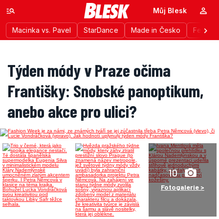
Můj Blesk
Macinka vs. Pavel
StarDance
Made in Česko
Festiva
Týden módy v Praze očima
Františky: Snobské panoptikum,
anebo akce pro ulici?
10
Fotogalerie >