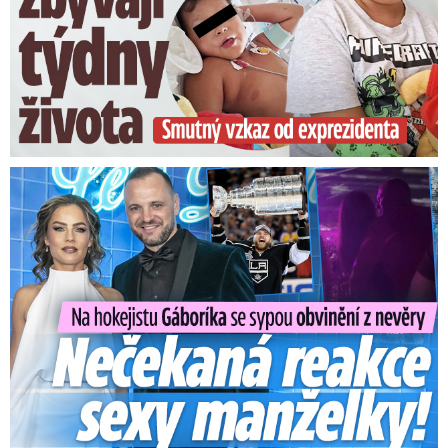
Na Gáboríka se sypou obvinění z nevěry: Reakce manželky!