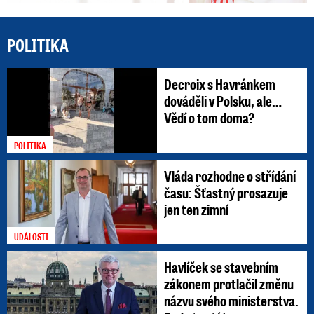
POLITIKA
Decroix s Havránkem
dováděli v Polsku, ale…
Vědí o tom doma?
POLITIKA
Vláda rozhodne o střídání
času: Šťastný prosazuje
jen ten zimní
UDÁLOSTI
Havlíček se stavebním
zákonem protlačil změnu
názvu svého ministerstva.