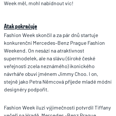
Week měl, mohl nabídnout víc!
Atak pokračuje
Fashion Week skončil a za pár dnů startuje
konkurenční Mercedes–Benz Prague Fashion
Weekend. On nesází na atraktivnost
supermodelek, ale na slávu (široké české
veřejnosti zcela neznámého) ikonického
návrháře obuvi jménem Jimmy Choo. I on,
stejně jako Petra Němcová přijede mladé módní
designéry podpořit.
Fashion Week iluzi výjimečnosti potvrdil Tiffany
večeří na Hradě, Mercedes –Benz Prague