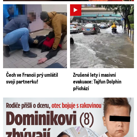
Čech ve Francii prý umlátil
Zrušené lety i masivní
svoji partnerku!
evakuace: Tajfun Dolphin
přichází
Dominikovi (8) zbývají týdny života: Vzkaz od exprezidenta