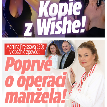
Preissová (50) v obsáhlé zpovědi: Poprvé o operaci manžela