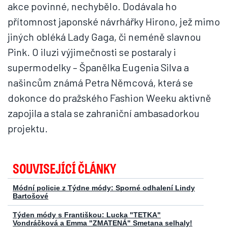
akce povinné, nechybělo. Dodávala ho
přítomnost japonské návrhářky Hirono, jež mimo
jiných obléká Lady Gaga, či neméně slavnou
Pink. O iluzi výjimečnosti se postaraly i
supermodelky – Španělka Eugenia Silva a
našincům známá Petra Němcová, která se
dokonce do pražského Fashion Weeku aktivně
zapojila a stala se zahraniční ambasadorkou
projektu.
SOUVISEJÍCÍ ČLÁNKY
Módní policie z Týdne módy: Sporné odhalení Lindy
Bartošové
Týden módy s Františkou: Lucka "TETKA"
Vondráčková a Emma "ZMATENÁ" Smetana selhaly!