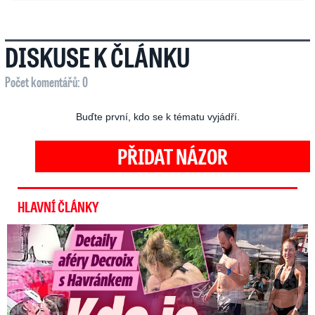
DISKUSE K ČLÁNKU
Počet komentářů: 0
Buďte první, kdo se k tématu vyjádří.
PŘIDAT NÁZOR
HLAVNÍ ČLÁNKY
Detaily aféry Decroix s Havránkem: Kdo je tady královna?