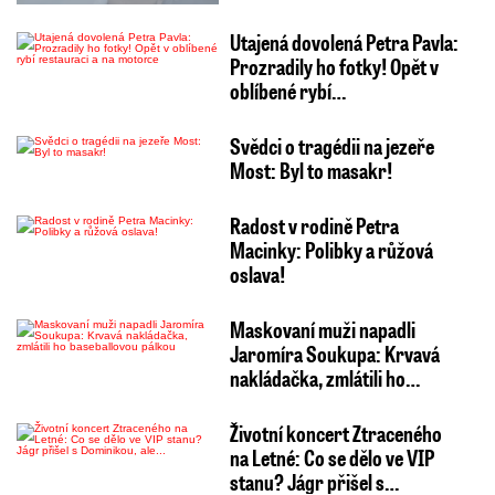
Utajená dovolená Petra Pavla:
Prozradily ho fotky! Opět v
oblíbené rybí…
Svědci o tragédii na jezeře
Most: Byl to masakr!
Radost v rodině Petra
Macinky: Polibky a růžová
oslava!
Maskovaní muži napadli
Jaromíra Soukupa: Krvavá
nakládačka, zmlátili ho…
Životní koncert Ztraceného
na Letné: Co se dělo ve VIP
stanu? Jágr přišel s…