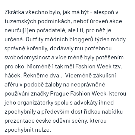
Zkrátka všechno bylo, jak má být - alespoň v
tuzemských podmínkách, neboť úroveň akce
neurčují jen pořadatelé, ale i ti, pro něž je
určená. Outfity módních bloggerů týden módy
správně kořenily, dodávaly mu potřebnou
svobodomyslnost a více méně byly potěšením
pro oko. Nicméně i tak měl Fashion Week tzv.
háček. Řekněme dva… Víceméně zákulisní
aféru v podobě žaloby na neoprávněné
používání značky Prague Fashion Week, kterou
jeho organizátorky spolu s advokáty ihned
zpochybnily a především dost řídkou nabídku
prezentace české oděvní scény, kterou
zpochybnit nelze.