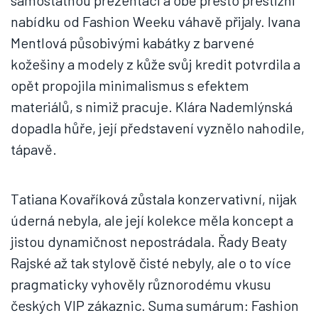
samostatnou prezentaci a obě přesto prestižní
nabídku od Fashion Weeku váhavě přijaly. Ivana
Mentlová působivými kabátky z barvené
kožešiny a modely z kůže svůj kredit potvrdila a
opět propojila minimalismus s efektem
materiálů, s nimiž pracuje. Klára Nademlýnská
dopadla hůře, její představení vyznělo nahodile,
tápavě.
Tatiana Kovaříková zůstala konzervativní, nijak
úderná nebyla, ale její kolekce měla koncept a
jistou dynamičnost nepostrádala. Řady Beaty
Rajské až tak stylově čisté nebyly, ale o to více
pragmaticky vyhověly různorodému vkusu
českých VIP zákaznic. Suma sumárum: Fashion