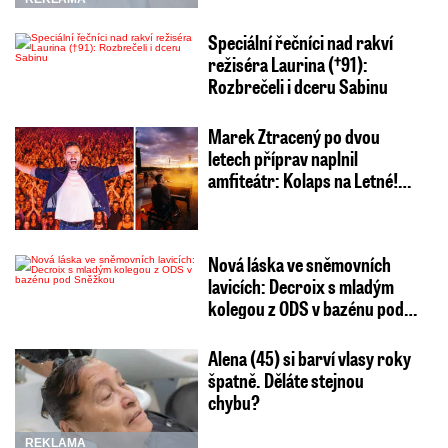
Speciální řečníci nad rakví
režiséra Laurina (†91):
Rozbrečeli i dceru Sabinu
Marek Ztracený po dvou
letech příprav naplnil
amfiteátr: Kolaps na Letné!…
Nová láska ve sněmovních
lavicích: Decroix s mladým
kolegou z ODS v bazénu pod…
Alena (45) si barví vlasy roky
špatně. Děláte stejnou
chybu?
REKLAMA