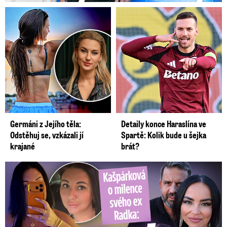
Germáni z Jejího těla:
Detaily konce Haraslína ve
Odstěhuj se, vzkázali jí
Spartě: Kolik bude u šejka
krajané
brát?
Kašpárková o milence svého ex Radka: Kopie z Wishe!