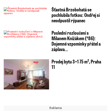
Šťastná Brzobohatá se
pochlubila fotkou: Ondřej si
neodpustil rýpanec
Poslední rozloučení s
Milanem Knížákem (†86):
Dojemné vzpomínky přátel a
záplava…
Prodej bytu 3+1 75 m², Praha
11