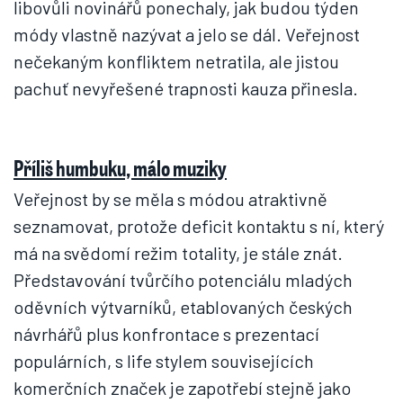
libovůli novinářů ponechaly, jak budou týden
módy vlastně nazývat a jelo se dál. Veřejnost
nečekaným konfliktem netratila, ale jistou
pachuť nevyřešené trapnosti kauza přinesla.
Příliš humbuku, málo muziky
Veřejnost by se měla s módou atraktivně
seznamovat, protože deficit kontaktu s ní, který
má na svědomí režim totality, je stále znát.
Představování tvůrčího potenciálu mladých
oděvních výtvarníků, etablovaných českých
návrhářů plus konfrontace s prezentací
populárních, s life stylem souvisejících
komerčních značek je zapotřebí stejně jako