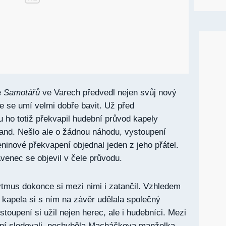
e
Samotářů
ve Varech předvedl nejen svůj nový
že se umí velmi dobře bavit. Už před
 ho totiž překvapil hudební průvod kapely
nd. Nešlo ale o žádnou náhodu, vystoupení
ninové překvapení objednal jeden z jeho přátel.
avenec se objevil v čele průvodu.
tmus dokonce si mezi nimi i zatančil. Vzhledem
kapela si s ním na závěr udělala společný
toupení si užil nejen herec, ale i hudebníci. Mezi
ení sledovali, nechyběla Macháčkova manželka,