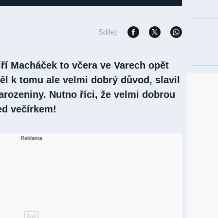
Sdílej:
iří Macháček to včera ve Varech opět
ěl k tomu ale velmi dobrý důvod, slavil
narozeniny. Nutno říci, že velmi dobrou
ed večírkem!