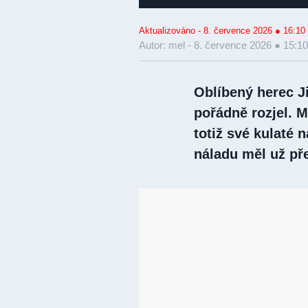
Aktualizováno - 8. července 2026 ● 16:10
Autor: mel -
8. července 2026 ● 15:10
Oblíbený herec J
pořádně rozjel. M
totiž své kulaté 
náladu měl už př