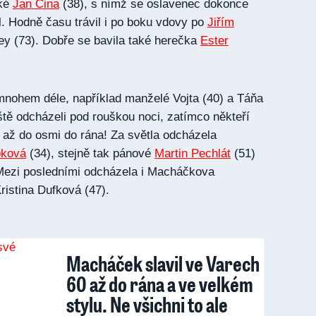
aké
Jan Cina
(38), s nímž se oslavenec dokonce
l. Hodně času trávil i po boku vdovy po
Jiřím
ey (73). Dobře se bavila také herečka
Ester
 mnohem déle, například manželé Vojta (40) a Táňa
ještě odcházeli pod rouškou noci, zatímco někteří
hli až do osmi do rána! Za světla odcházela
oková
(34), stejně tak pánové
Martin Pechlát
(51)
Mezi posledními odcházela i Macháčkova
Kristina Dufková (47).
Macháček slavil ve Varech
60 až do rána a ve velkém
stylu. Ne všichni to ale