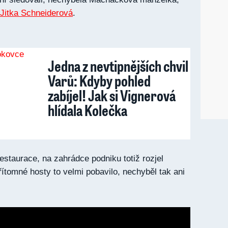
Jitka Schneiderová
.
Jedna z nevtipnějších chvil
Varů: Kdyby pohled
zabíjel! Jak si Vignerová
hlídala Kolečka
restaurace, na zahrádce podniku totiž rozjel
řítomné hosty to velmi pobavilo, nechyběl tak ani