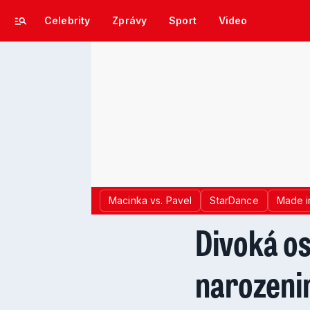
Celebrity
Zprávy
Sport
Video
Macinka vs. Pavel
StarDance
Made i
Divoká o
narozenin