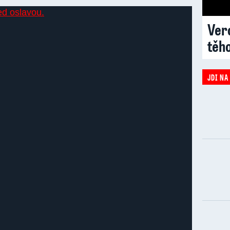
Vero
těh
JDI NA