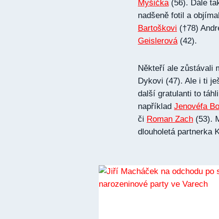
Myšička
(56). Dále t
nadšeně fotil a objíma
Bartoškovi
(†78) Andr
Geislerová
(42).
Někteří ale zůstávali
Dykovi (47). Ale i ti 
další gratulanti to tá
například
Jenovéfa B
či
Roman Zach
(53). 
dlouholetá partnerka 