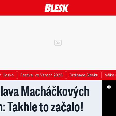
n Česko
Festival ve Varech 2026
Ordinace Blesku
Válka 
slava Macháčkových
: Takhle to začalo!