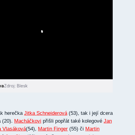
va
Zdroj: Blesk
jak herečka
Jitka Schneiderová
(53), tak i její dcera
 (20).
Macháčkovi
přišli popřát také kolegové
Jan
a Vlasáková
(54),
Martin Finger
(55) či
Martin