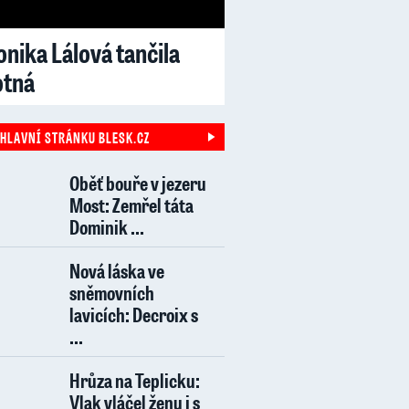
nika Lálová tančila
otná
 HLAVNÍ STRÁNKU BLESK.CZ
Oběť bouře v jezeru
Most: Zemřel táta
Dominik ...
Nová láska ve
sněmovních
lavicích: Decroix s
...
Hrůza na Teplicku:
Vlak vláčel ženu i s