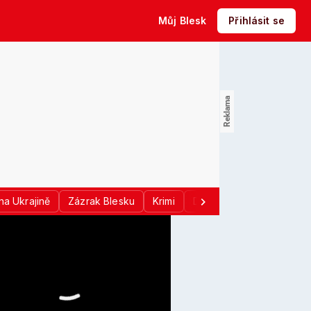
Můj Blesk
Přihlásit se
na Ukrajině
Zázrak Blesku
Krimi
Donald Trump
Sport