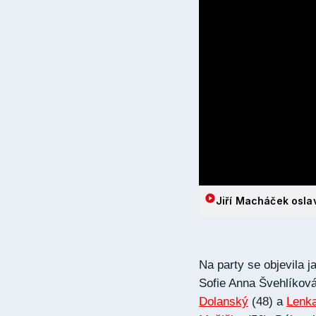
Jiří Macháček osla
Na party se objevila 
Sofie Anna Švehlíková
Dolanský
(48) a
Lenk