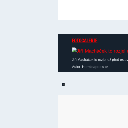
FOTOGALERIE
Jiří Macháček to rozjel už před osla
Autor: Herminapress.cz