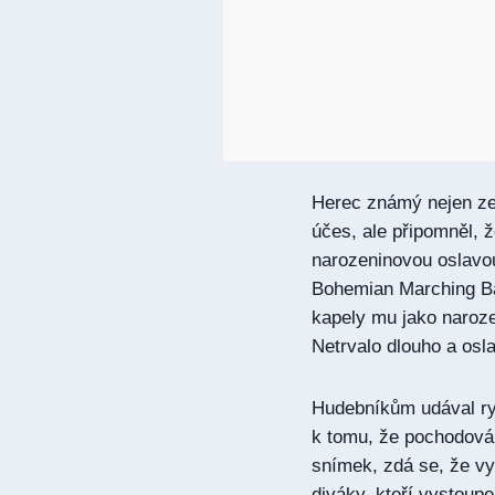
Herec známý nejen z
účes, ale připomněl, 
narozeninovou oslavou
Bohemian Marching Ba
kapely mu jako naroze
Netrvalo dlouho a osl
Hudebníkům udával ry
k tomu, že pochodová 
snímek, zdá se, že vys
diváky, kteří vystoup