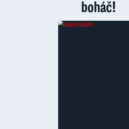
boháč!