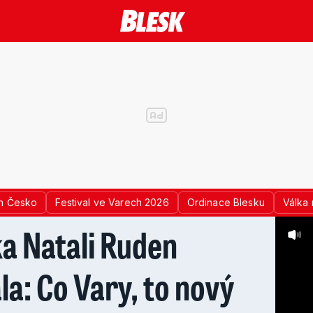
n Česko
Festival ve Varech 2026
Ordinace Blesku
Válka 
a Natali Ruden
a: Co Vary, to nový