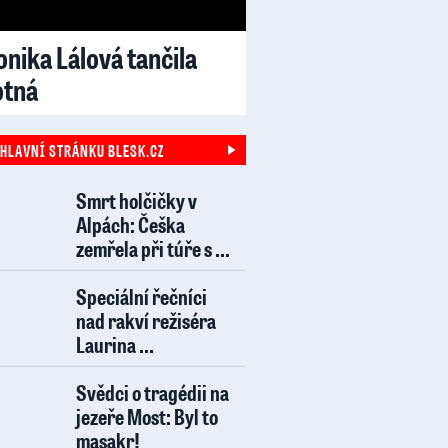
nika Lálová tančila
otná
 HLAVNÍ STRÁNKU BLESK.CZ
Smrt holčičky v
Alpách: Češka
zemřela při túře s ...
Speciální řečníci
nad rakví režiséra
Laurina ...
Svědci o tragédii na
jezeře Most: Byl to
masakr!