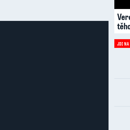
Vero
těh
JDI NA