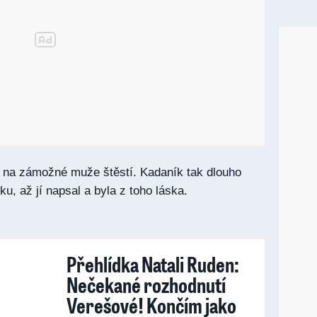
na zámožné muže štěstí. Kadaník tak dlouho
iku, až jí napsal a byla z toho láska.
Přehlídka Natali Ruden:
Nečekané rozhodnutí
Verešové! Končím jako