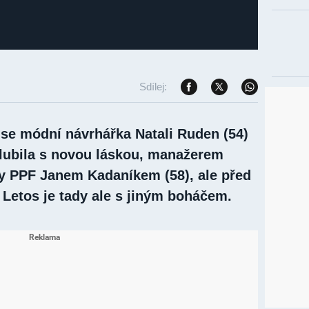
Sdílej:
se módní návrhářka Natali Ruden (54)
hlubila s novou láskou, manažerem
ny PPF Janem Kadaníkem (58), ale před
. Letos je tady ale s jiným boháčem.