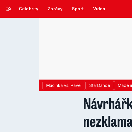
Celebrity
Zprávy
Sport
Video
Macinka vs. Pavel
StarDance
Made i
Návrhářk
nezklamal