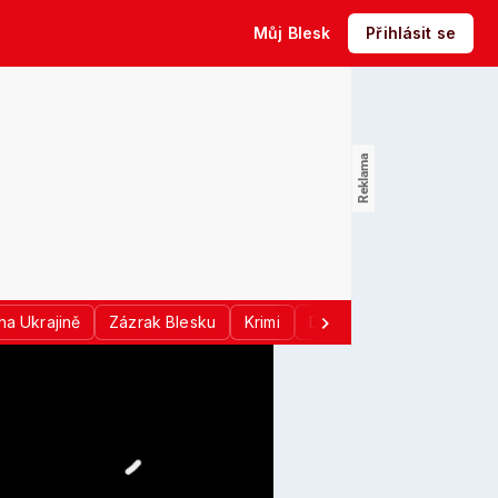
Můj Blesk
Přihlásit se
na Ukrajině
Zázrak Blesku
Krimi
Donald Trump
Sport