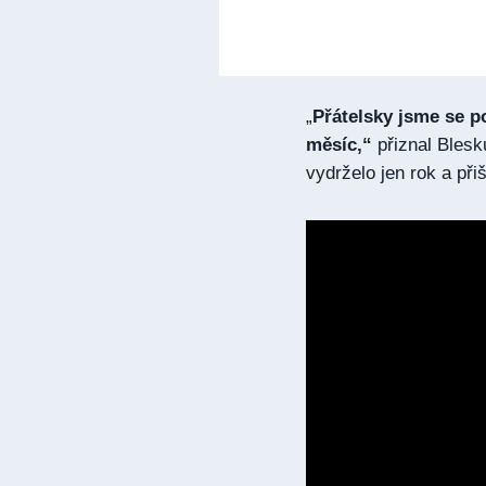
„
Přátelsky jsme se p
měsíc,“
přiznal Blesk
vydrželo jen rok a při