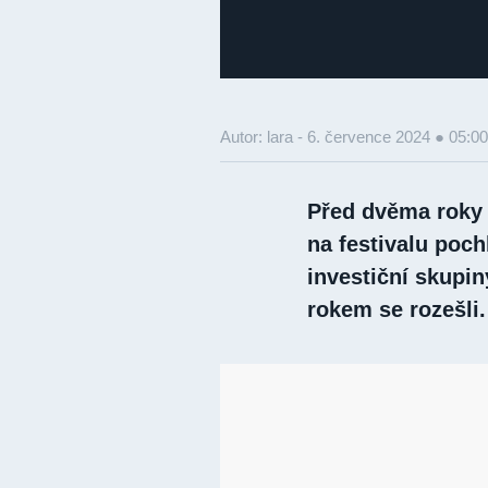
Autor: lara -
6. července 2024 ● 05:00
Před dvěma roky 
na festivalu poc
investiční skupi
rokem se rozešli