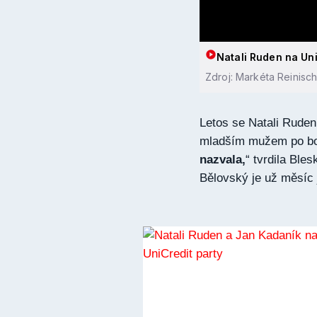
Natali Ruden na Uni
Zdroj: Markéta Reinisc
Letos se Natali Ruden 
mladším mužem po bo
nazvala,
“ tvrdila Ble
Bělovský je už měsíc