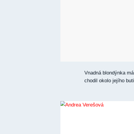
Vnadná blondýnka má 
chodil okolo jejího but