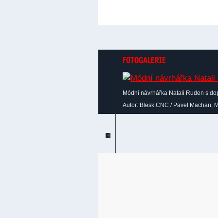
FOTOGALERIE
Módní návrhářka Natali Ruden s d
Autor: Blesk:CNC / Pavel Machan, M