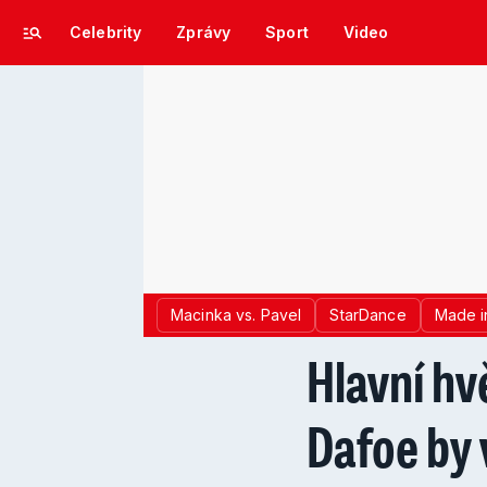
Celebrity
Zprávy
Sport
Video
Macinka vs. Pavel
StarDance
Made i
Hlavní hv
Dafoe by 