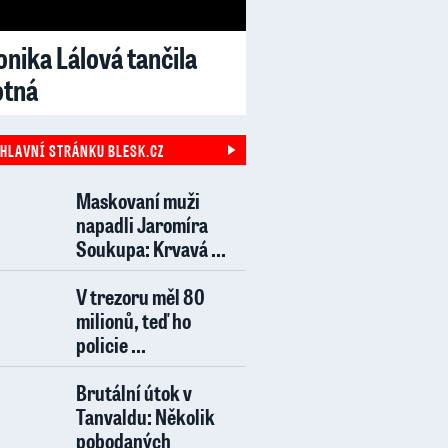
nika Lálová tančila
otná
 HLAVNÍ STRÁNKU BLESK.CZ
Maskovaní muži
napadli Jaromíra
Soukupa: Krvavá ...
V trezoru měl 80
milionů, teď ho
policie ...
Brutální útok v
Tanvaldu: Několik
pobodaných