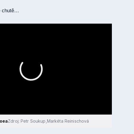
né chutě…
foea
Zdroj: Petr Soukup,Markéta Reinischová