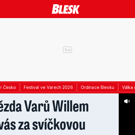
n Česko
Festival ve Varech 2026
Ordinace Blesku
Válka 
ězda Varů Willem
vás za svíčkovou