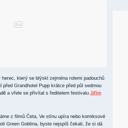
 herec, který se blýskl zejména rolemi padouchů
zil před Grandhotel Pupp krátce před půl sedmou
dě a vřele se přivítal s ředitelem festivalu
Jiřím
áme z filmů Četa, Ve stínu upíra nebo komiksové
roli Green Goblina, byste nejspíš čekali, že si dá