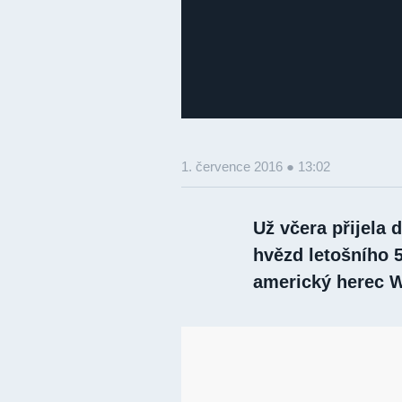
1. července 2016 ● 13:02
Už včera přijela 
hvězd letošního 5
americký herec W