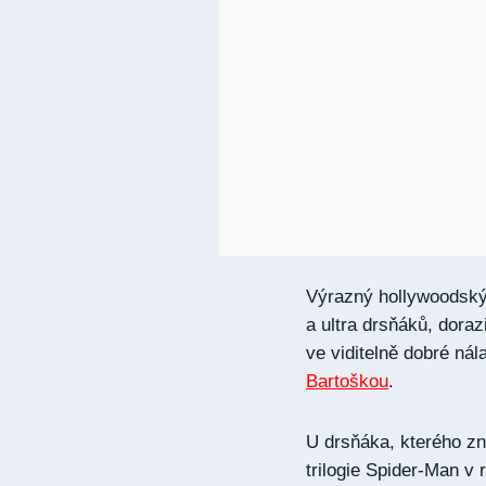
Výrazný hollywoodský
a ultra drsňáků, dora
ve viditelně dobré nála
Bartoškou
.
U drsňáka, kterého zn
trilogie Spider-Man v 