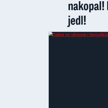
nakopal! 
jedl!