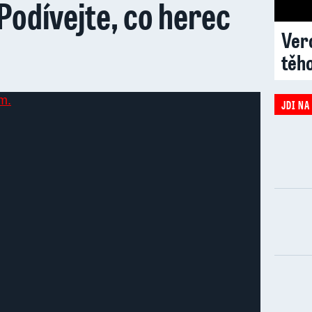
Podívejte, co herec
Vero
těh
JDI NA