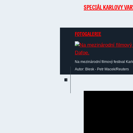
SPECIÁL KARLOVY
VAR
FOTOGALERIE
Na mezinárodní filmový festival Kar
Autor: Blesk - Petr Macek/Reuters