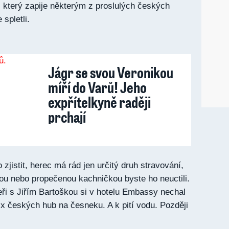
, který zapije některým z proslulých českých
 spletli.
Jágr se svou Veronikou
míří do Varů! Jeho
expřítelkyně raději
prchají
 zjistit, herec má rád jen určitý druh stravování,
u nebo propečenou kachničkou byste ho neuctili.
ři s Jiřím Bartoškou si v hotelu Embassy nechal
ix českých hub na česneku. A k pití vodu. Později