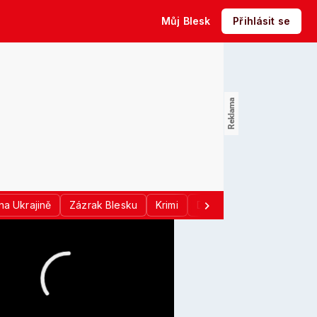
Můj Blesk
Přihlásit se
na Ukrajině
Zázrak Blesku
Krimi
Donald Trump
Sport