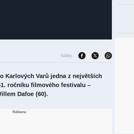
Sdílej:
do Karlových Varů jedna z největších
1. ročníku filmového festivalu –
illem Dafoe (60).