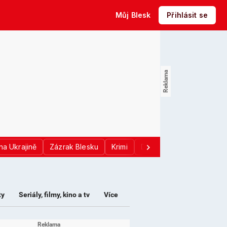
Můj Blesk
Přihlásit se
na Ukrajině
Zázrak Blesku
Krimi
Donald Trump
Sport
ty
Seriály, filmy, kino a tv
Více