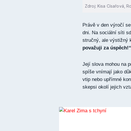
Zdroj: Kisa Císařová, R
Právě v den výročí se
dni. Na sociální síti s
stručný, ale výstižný
považuji za úspěch!
Její slova mohou na pr
spíše vnímají jako dů
vtip nebo upřímné kons
skepsi okolí jejich vz