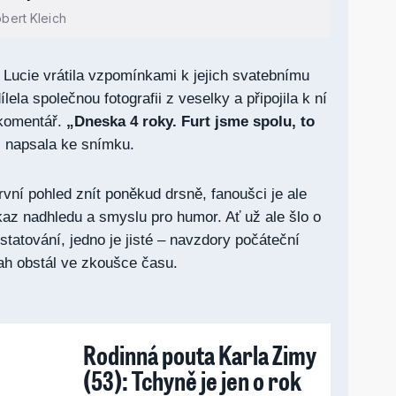
obert Kleich
 Lucie vrátila vzpomínkami k jejich svatebnímu
dílela společnou fotografii z veselky a připojila k ní
 komentář.
„Dneska 4 roky. Furt jsme spolu, to
“
napsala ke snímku.
vní pohled znít poněkud drsně, fanoušci je ale
kaz nadhledu a smyslu pro humor. Ať už ale šlo o
tatování, jedno je jisté – navzdory počáteční
tah obstál ve zkoušce času.
Rodinná pouta Karla Zimy
(53): Tchyně je jen o rok