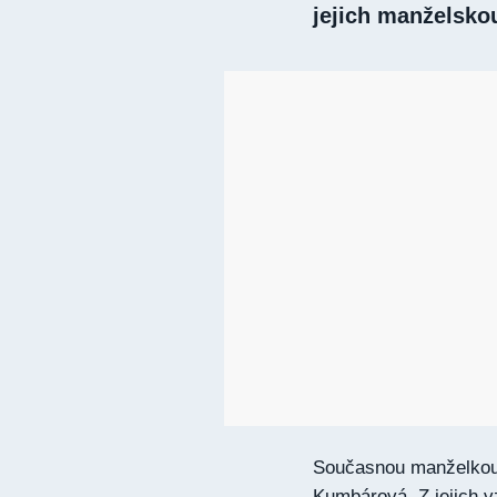
jejich manželsko
Současnou manželko
Kumbárová. Z jejich v