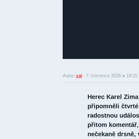
Autor:
sal
-
7. července 2026 ● 18:15
Herec Karel Zima 
připomněli čtvrté
radostnou událost
přitom komentář,
nečekaně drsně, v