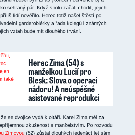
ko sehraný pár. Když spolu začali chodit, jejich
říliš lidí nevěřilo. Herec totiž našel štěstí po
divadelní garderobiérky a řada kolegů i známých
jich vztah bude mít dlouhého trvání.
Herec Zima (54) s
manželkou Lucií pro
Blesk: Slova o operaci
nádoru! A neúspěšné
asistované reprodukci
že se dvojice vydá k oltáři. Karel Zima měl za
 nepříjemnou zkušenost s manželstvím. Po rozvodu
ou Zimovou
(52) zůstal dlouhých jedenáct let sám