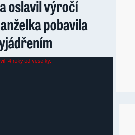
a oslavil výročí
anželka pobavila
yjádřením