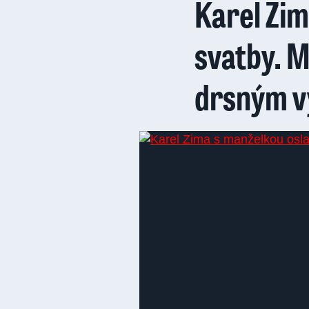
Karel Zim
svatby. M
drsným v