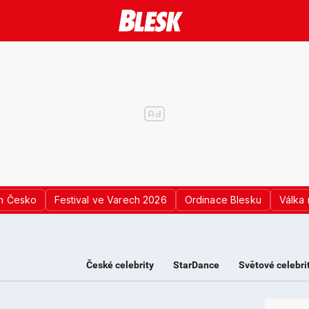
n Česko
Festival ve Varech 2026
Ordinace Blesku
Válka 
České celebrity
StarDance
Světové celebri