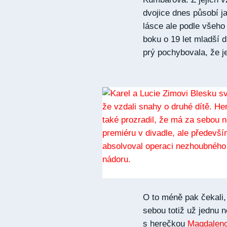
dvojice dnes působí ja
lásce ale podle všeho p
boku o 19 let mladší 
prý pochybovala, že je
O to méně pak čekali, 
sebou totiž už jednu
s herečkou
Magdalen