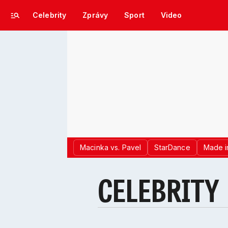
Celebrity
Zprávy
Sport
Video
Macinka vs. Pavel
StarDance
Made i
CELEBRITY