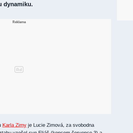
u dynamiku.
u
Karla Zimy
je Lucie Zimová, za svobodna
ztahu vzešel syn Eliáš (koncem července 3) a