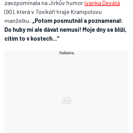
zavzpomínala na Jirkův humor
Ivanka Devátá
(90), která v
Taxikáři
hraje Krampolovu
manželku.
„Potom posmutněl a poznamenal:
Do huby mi ale dávat nemusí! Moje dny se blíží,
cítím to v kostech...“