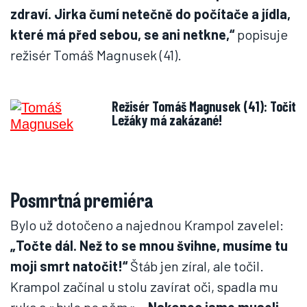
zdraví. Jirka čumí netečně do počítače a jídla,
které má před sebou, se ani netkne,“
popisuje
režisér Tomáš Magnusek (41).
Režisér Tomáš Magnusek (41): Točit
Ležáky má zakázané!
Posmrtná premiéra
Bylo už dotočeno a najednou Krampol zavelel:
„Točte dál. Než to se mnou švihne, musíme tu
moji smrt natočit!“
Štáb jen zíral, ale točil.
Krampol začínal u stolu zavírat oči, spadla mu