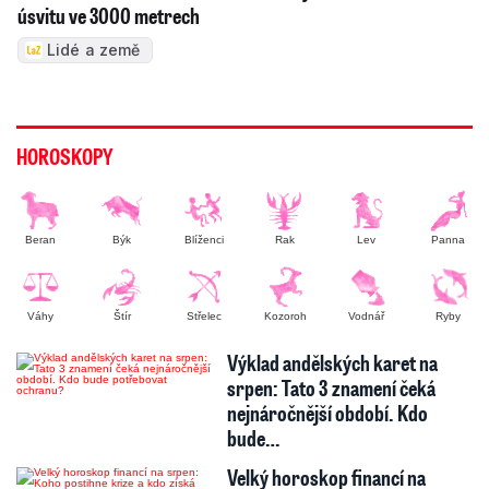
úsvitu ve 3000 metrech
Lidé a země
HOROSKOPY
Beran
Býk
Blíženci
Rak
Lev
Panna
Váhy
Štír
Střelec
Kozoroh
Vodnář
Ryby
Výklad andělských karet na
srpen: Tato 3 znamení čeká
nejnáročnější období. Kdo
bude…
Velký horoskop financí na