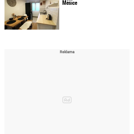
Měšice