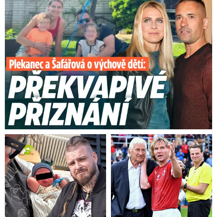
Plekanec a Šafářová o výchově dětí: Překvapivé přiznání