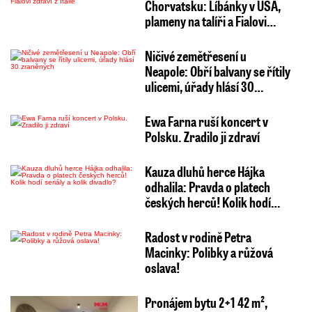
Chorvatsku: Líbánky v USA,
plameny na talíři a Fialovi…
Ničivé zemětřesení u
Neapole: Obří balvany se řítily
ulicemi, úřady hlásí 30…
Ewa Farna ruší koncert v
Polsku. Zradilo ji zdraví
Kauza dluhů herce Hájka
odhalila: Pravda o platech
českých herců! Kolik hodí…
Radost v rodině Petra
Macinky: Polibky a růžová
oslava!
Pronájem bytu 2+1 42 m²,