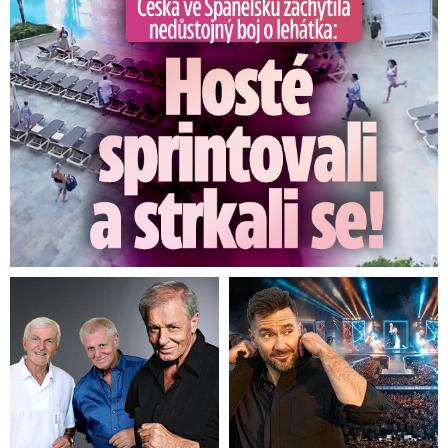
Češka ve Španělsku natočila nedůstojný boj o lehátka