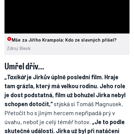
Mše za Jiřího Krampola: Kdo ze slavných přišel?
Zdroj: Blesk
Umřel dřív...
„
Taxikář
je Jirkův úplně poslední film. Hraje
tam grázla, který má velkou rodinu. Jeho role
je dost podstatná, film už bohužel Jirka nebyl
schopen dotočit,“
stýská si Tomáš Magnusek.
Přetočit ho s jiným hercem nepřipadá prý v
úvahu, neboť je celý téměř hotov.
„Je to podle
skutečné události. Jirka už byl při natáčení