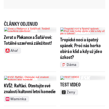
ČLÁNKY ODJINUD
Zvrat u Plekance a Šafářové:
Tropické noci a špatný
Totálně uzavřená záležitost!
spánek: Proč nás horko
obírá o klid a kdy už jde o
Aha!
úzkost?
Dáma
TEST VIDEO
KVÍZ: Rafťáci. Otestujte své
znalosti kultovní letní komedie
Ženy
Maminka