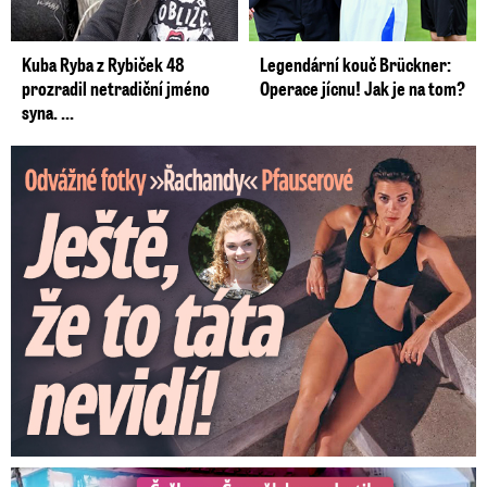
Kuba Ryba z Rybiček 48
Legendární kouč Brückner:
prozradil netradiční jméno
Operace jícnu! Jak je na tom?
syna. ...
Odvážné fotky Denisy Pfauserové: Ještě, že to táta nevidí