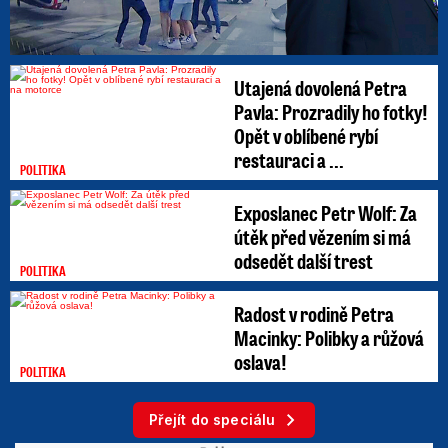
Utajená dovolená Petra
Pavla: Prozradily ho fotky!
Opět v oblíbené rybí
restauraci a ...
POLITIKA
Exposlanec Petr Wolf: Za
útěk před vězením si má
odsedět další trest
POLITIKA
Radost v rodině Petra
Macinky: Polibky a růžová
oslava!
POLITIKA
Přejít do speciálu