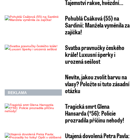
Tajemství rakve, hvězdní…
Pohublá Csáková (55) na
Sardinii: Manžela vyměnila za
zajíčka!
Svatba pravnučky českého
krále! Luxusní šperky i
urozená sešlost
Nevíte, jakou zvolit barvu na
vlasy? Položte si tuto zásadní
otázku
REKLAMA
Tragická smrt Glena
Hansarda (†56): Policie
prozradila příčinu nehody!
Utajená dovolená Petra Pavla: