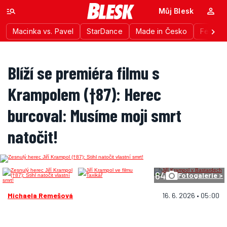
Můj Blesk
Macinka vs. Pavel
StarDance
Made in Česko
Festiva
Blíží se premiéra filmu s
Krampolem (†87): Herec
burcoval: Musíme moji smrt
natočit!
64
Fotogalerie >
Michaela Remešová
16. 6. 2026 • 05:00