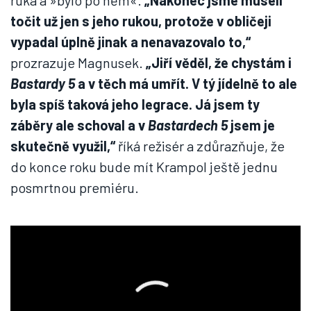
ruka a »bylo po něm«.
„Nakonec jsme museli
točit už jen s jeho rukou, protože v obličeji
vypadal úplně jinak a nenavazovalo to,“
prozrazuje Magnusek.
„Jiří věděl, že chystám i
Bastardy 5
a v těch má umřít. V tý jídelně to ale
byla spíš taková jeho legrace. Já jsem ty
záběry ale schoval a v
Bastardech 5
jsem je
skutečně využil,“
říká režisér a zdůrazňuje, že
do konce roku bude mít Krampol ještě jednu
posmrtnou premiéru.