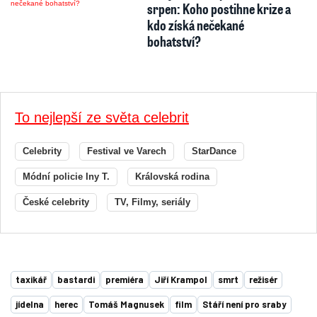
srpen: Koho postihne krize a
kdo získá nečekané
bohatství?
To nejlepší ze světa celebrit
Celebrity
Festival ve Varech
StarDance
Módní policie Iny T.
Královská rodina
České celebrity
TV, Filmy, seriály
taxikář
bastardi
premiéra
Jiří Krampol
smrt
režisér
jídelna
herec
Tomáš Magnusek
film
Stáří není pro sraby