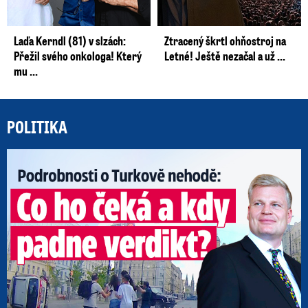
Laďa Kerndl (81) v slzách:
Ztracený škrtl ohňostroj na
Přežil svého onkologa! Který
Letné! Ještě nezačal a už ...
mu ...
POLITIKA
Po