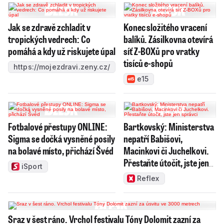
Jak se zdravě zchladit v
Konec složitého vracení
tropických vedrech: Co
balíků. Zásilkovna otevírá
pomáhá a kdy už riskujete úpal
síť Z-BOXů pro vratky
tisíců e-shopů
https://mojezdravi.zeny.cz/
e15
Fotbalové přestupy ONLINE:
Bartkovský: Ministerstva
Sigma se dočká vysněné posily
nepatří Babišovi,
na bolavé místo, přichází Švéd
Macinkovi či Juchelkovi.
Přestaňte útočit, jste jen
iSport
správci
Reflex
Sraz v šest ráno. Vrchol festivalu Tóny Dolomit zazní za