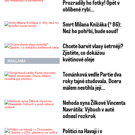
Prozradily ho fotky! Opět v
oblíbené rybí…
Smrt Milana Knížáka († 86):
Než ho pohřbí, bude soud!
Chcete barvit vlasy šetrněji?
Zjistěte, co dokážou
květinové oleje
REKLAMA
Tománková vedle Partie dva
roky tajně studovala. Dcera
málem nestihla její…
Nehoda syna Žilkové Vincenta
Navrátila: Výbuch v autě
odnesl rozkrok
Politici na Havaji i v