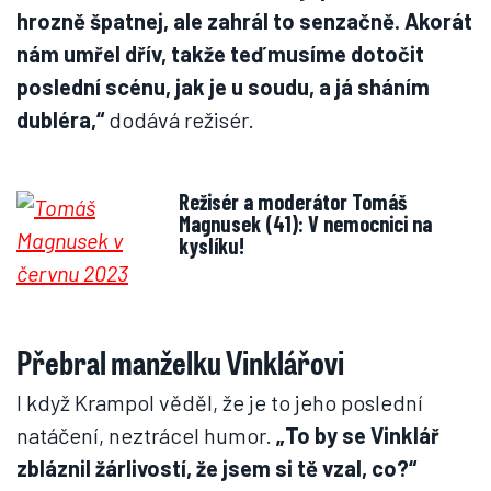
hrozně špatnej, ale zahrál to senzačně. Akorát
nám umřel dřív, takže teď musíme dotočit
poslední scénu, jak je u soudu, a já sháním
dubléra,“
dodává režisér.
Režisér a moderátor Tomáš
Magnusek (41): V nemocnici na
kyslíku!
Přebral manželku Vinklářovi
I když Krampol věděl, že je to jeho poslední
natáčení, neztrácel humor.
„To by se Vinklář
zbláznil žárlivostí, že jsem si tě vzal, co?“