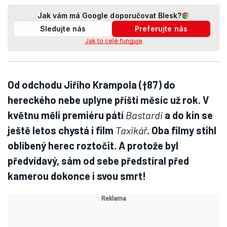
Jak vám má Google doporučovat Blesk?
Sledujte nás
Preferujte nás
Jak to celé funguje
Od odchodu Jiřího Krampola (†87) do
hereckého nebe uplyne příští měsíc už rok. V
květnu měli premiéru pátí
Bastardi
a do kin se
ještě letos chystá i film
Taxikář
. Oba filmy stihl
oblíbený herec roztočit. A protože byl
předvídavý, sám od sebe předstíral před
kamerou dokonce i svou smrt!