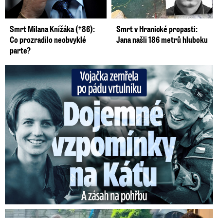
Smrt Milana Knížáka (†86):
Smrt v Hranické propasti:
Co prozradilo neobvyklé
Jana našli 186 metrů hluboku
parte?
Vojačka zemřela po pádu vrtulníku: Dojemné vzpomínky na ...