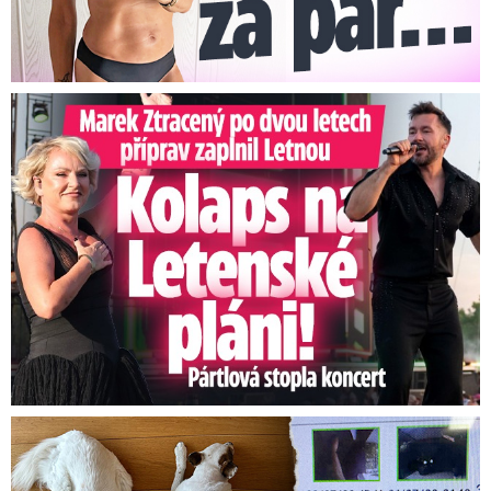
Marek Ztracený na Letné: Pártlová stopla koncert
Za hlídání psů zaplatili 20 tisíc, doma našli cizí ženy!