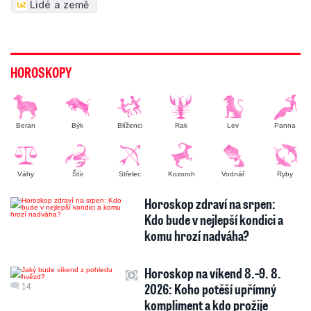
Lidé a země
HOROSKOPY
Beran
Býk
Blíženci
Rak
Lev
Panna
Váhy
Štír
Střelec
Kozoroh
Vodnář
Ryby
Horoskop zdraví na srpen:
Kdo bude v nejlepší kondici a
komu hrozí nadváha?
Horoskop na víkend 8.–9. 8.
2026: Koho potěší upřímný
14
kompliment a kdo prožije