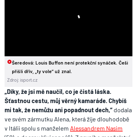
Šeredová: Louis Buffon není protekční synáček. Češi
přišli dřív, „ty vole“ už znal.
Zdroj: isport.cz
„Díky, že jsi mě naučil, co je čistá láska.
Šťastnou cestu, můj věrný kamaráde. Chybíš
mi tak, že nemůžu ani popadnout dech,“
dodala
ve svém zármutku Alena, která žije dlouhodobě
v Itálii spolu s manželem
Alessandrem Nasim