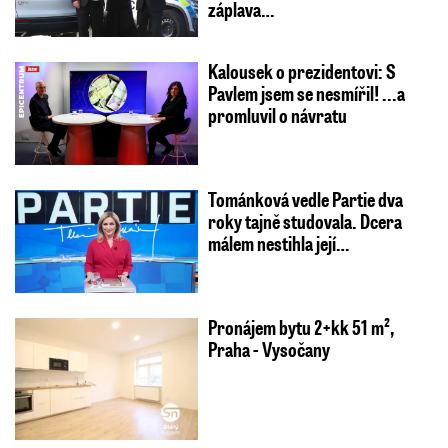
záplava…
Kalousek o prezidentovi: S
Pavlem jsem se nesmířil! ...a
promluvil o návratu
Tománková vedle Partie dva
roky tajně studovala. Dcera
málem nestihla její…
Pronájem bytu 2+kk 51 m²,
Praha - Vysočany