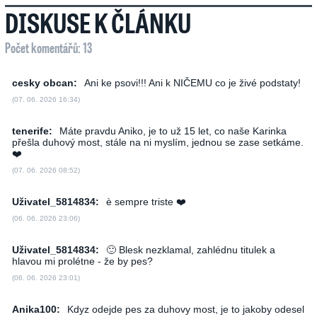
DISKUSE K ČLÁNKU
Počet komentářů: 13
cesky obcan:
Ani ke psovi!!! Ani k NIČEMU co je živé podstaty!
(07. 06. 2026 16:34)
tenerife:
Máte pravdu Aniko, je to už 15 let, co naše Karinka
přešla duhový most, stále na ni myslím, jednou se zase setkáme.
❤️‍
(07. 06. 2026 08:52)
Uživatel_5814834:
è sempre triste ❤️‍
(06. 06. 2026 23:06)
Uživatel_5814834:
🙂 Blesk nezklamal, zahlédnu titulek a
hlavou mi prolétne - že by pes?
(06. 06. 2026 23:01)
Anika100:
Kdyz odejde pes za duhovy most, je to jakoby odesel