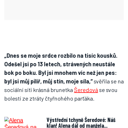
„Dnes se moje srdce rozbilo na tisíc kousků.
Odešel jsi po 13 letech, strávených neustále
bok po boku. Byl jsi mnohem víc než jen pes:
byl jsi můj pilíř, můj stín, moje síla,“
svěřila se na
sociální síti krásná brunetka
Šeredová
se svou
bolestí ze ztráty čtyřnohého parťáka.
Výstřední tchyně Šeredové: Náš
klan! Alena dál od manžela...