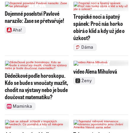
Dojemné poselství Pavlové
Tropické noci a špatný
narazilo: Zase se přetvařuje!
spánek: Proč nás horko
obírá o klid a kdy už jde o
Aha!
úzkost?
Dáma
video Alena Mihulová
Dědečkové podle horoskopu.
Ženy
Kdo se bude s vnoučaty mazlit,
chodit na výstavy nebo je bude
doučovat matematiku?
Maminka