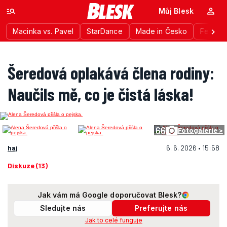
Můj Blesk
Macinka vs. Pavel
StarDance
Made in Česko
Festiva
Šeredová oplakává člena rodiny:
Naučils mě, co je čistá láska!
66
Fotogalerie >
haj
6. 6. 2026 • 15:58
Diskuze (13)
Jak vám má Google doporučovat Blesk?
Sledujte nás
Preferujte nás
Jak to celé funguje