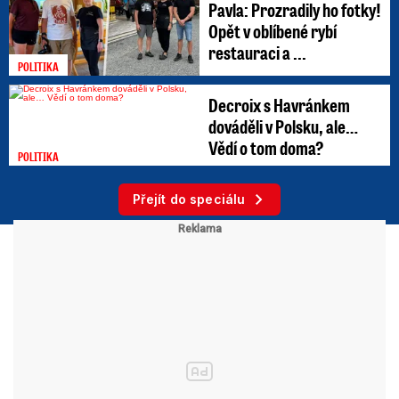
Pavla: Prozradily ho fotky!
Opět v oblíbené rybí
restauraci a ...
POLITIKA
Decroix s Havránkem
dováděli v Polsku, ale…
Vědí o tom doma?
POLITIKA
Přejít do speciálu