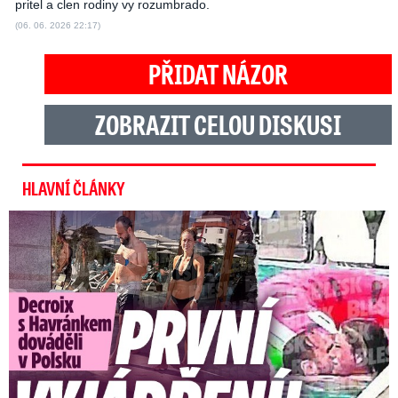
pritel a clen rodiny vy rozumbrado.
(06. 06. 2026 22:17)
PŘIDAT NÁZOR
ZOBRAZIT CELOU DISKUSI
HLAVNÍ ČLÁNKY
Exministryně s Havránkem dováděli v Polsku: První slova!