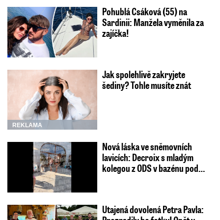
Pohublá Csáková (55) na
Sardinii: Manžela vyměnila za
zajíčka!
Jak spolehlivě zakryjete
šediny? Tohle musíte znát
REKLAMA
Nová láska ve sněmovních
lavicích: Decroix s mladým
kolegou z ODS v bazénu pod…
Utajená dovolená Petra Pavla:
Prozradily ho fotky! Opět v