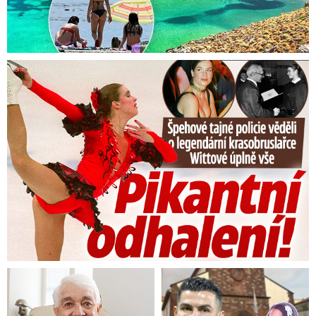
Tajná policie špehovala krasobruslařku Wittovou: Pikantní ...