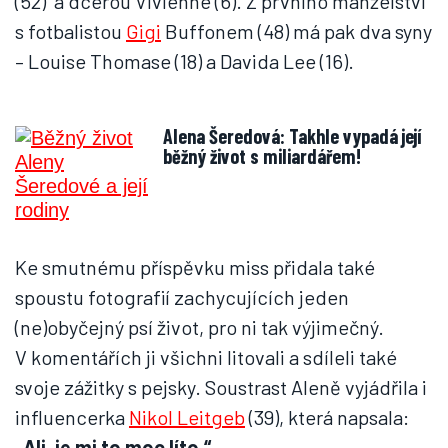
(52) a dcerou Vivienne (6). Z prvního manželství
s fotbalistou
Gigi
Buffonem (48) má pak dva syny
– Louise Thomase (18) a Davida Lee (16).
Alena Šeredová: Takhle vypadá její
běžný život s miliardářem!
Ke smutnému příspěvku miss přidala také
spoustu fotografií zachycujících jeden
(ne)obyčejný psí život, pro ni tak výjimečný.
V komentářích ji všichni litovali a sdíleli také
svoje zážitky s pejsky. Soustrast Aleně vyjádřila i
influencerka
Nikol Leitgeb
(39), která napsala:
„Ali, je mi to moc líto.“