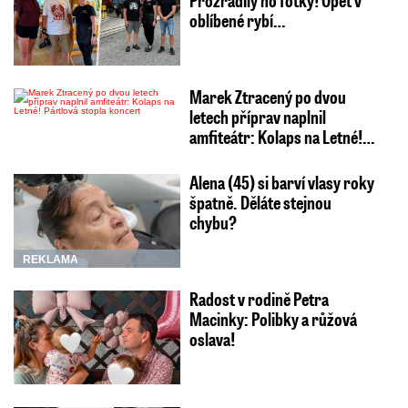
oblíbené rybí…
Marek Ztracený po dvou
letech příprav naplnil
amfiteátr: Kolaps na Letné!…
Alena (45) si barví vlasy roky
špatně. Děláte stejnou
chybu?
REKLAMA
Radost v rodině Petra
Macinky: Polibky a růžová
oslava!