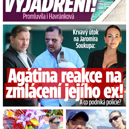
Útok na Jaromíra Soukupa: Reakce Agáty na zmlácení jejího ex