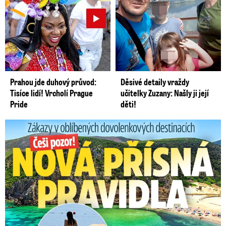
Prahou jde duhový průvod:
Děsivé detaily vraždy
Tisíce lidí! Vrcholí Prague
učitelky Zuzany: Našly ji její
Pride
děti!
Zákazy v dovolenkových rájích: Restrikce proti naháčům!