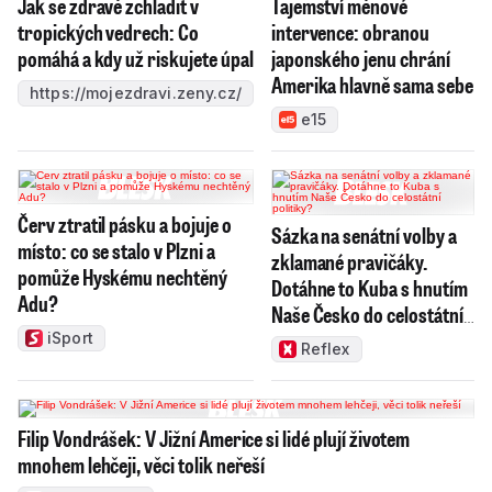
Jak se zdravě zchladit v
Tajemství měnové
tropických vedrech: Co
intervence: obranou
pomáhá a kdy už riskujete úpal
japonského jenu chrání
Amerika hlavně sama sebe
https://mojezdravi.zeny.cz/
e15
Červ ztratil pásku a bojuje o
Sázka na senátní volby a
místo: co se stalo v Plzni a
zklamané pravičáky.
pomůže Hyskému nechtěný
Dotáhne to Kuba s hnutím
Adu?
Naše Česko do celostátní
politiky?
iSport
Reflex
Filip Vondrášek: V Jižní Americe si lidé plují životem
mnohem lehčeji, věci tolik neřeší