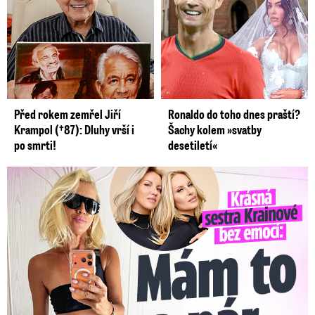
Před rokem zemřel Jiří
Ronaldo do toho dnes praští?
Krampol (†87): Dluhy vrší i
Šachy kolem »svatby
po smrti!
desetiletí«
Krásná sestra Krainové bez emocí: Mám to za pár…