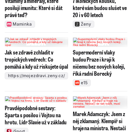
Vitamíny a minerály, které
7 ikonických kousků,
posilují imunitu: Které si dát
které vám budou slušet ve
právě teď?
20 i v 60 letech
Maminka
Ženy
Jak se zdravě zchladit v
Supermoderní vlaky
tropických vedrech: Co
budou Praze i kraji k
pomáhá a kdy už riskujete úpal
ničemu bez nových kolejí,
říká radní Borecký
https://mojezdravi.zeny.cz/
e15
Pravděpodobné sestavy:
Marek Adamczyk: Jsem z
Sparta s posilou i Vojtou na
něj zklamaný. Klempíř si
hrotu. Lídr Slavie už v základu
hraje na ministra. Nestačí
iSport