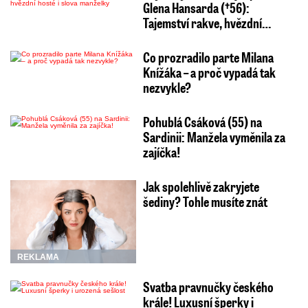
Glena Hansarda (†56):
Tajemství rakve, hvězdní…
Co prozradilo parte Milana
Knížáka – a proč vypadá tak
nezvykle?
Pohublá Csáková (55) na
Sardinii: Manžela vyměnila za
zajíčka!
Jak spolehlivě zakryjete
šediny? Tohle musíte znát
REKLAMA
Svatba pravnučky českého
krále! Luxusní šperky i