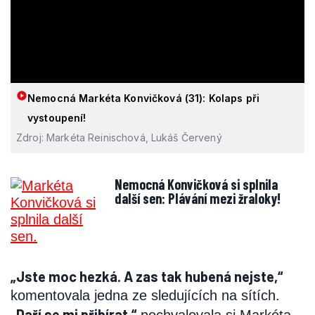
Nemocná Markéta Konvičková (31): Kolaps při
vystoupení!
Zdroj: Markéta Reinischová, Lukáš Červený
Nemocná Konvičková si splnila
další sen: Plávání mezi žraloky!
„Jste moc hezká. A zas tak hubená nejste,“
komentovala jedna ze sledujících na sítích.
„Daří se mi přibírat,“