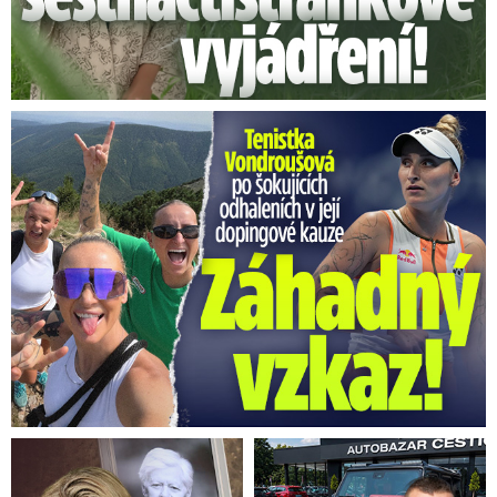
Vondroušová po šokujících odhaleních v kauze: Záhadný vzkaz!