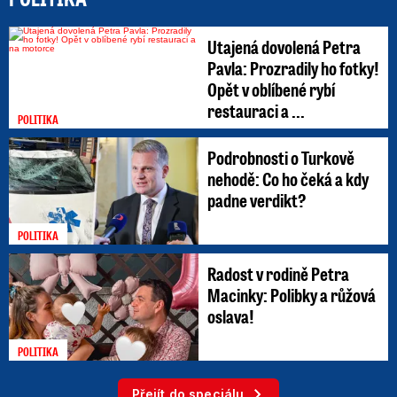
Utajená dovolená Petra
Pavla: Prozradily ho fotky!
Opět v oblíbené rybí
restauraci a ...
POLITIKA
Podrobnosti o Turkově
nehodě: Co ho čeká a kdy
padne verdikt?
POLITIKA
Radost v rodině Petra
Macinky: Polibky a růžová
oslava!
POLITIKA
Přejít do speciálu