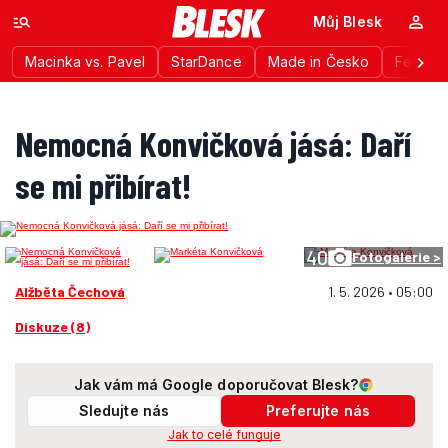
Můj Blesk
Macinka vs. Pavel
StarDance
Made in Česko
Festiva
Nemocná Konvičková jásá: Daří
se mi přibírat!
40
Fotogalerie >
Alžběta Čechová
1. 5. 2026 • 05:00
Diskuze (8)
Jak vám má Google doporučovat Blesk?
Sledujte nás
Preferujte nás
Jak to celé funguje