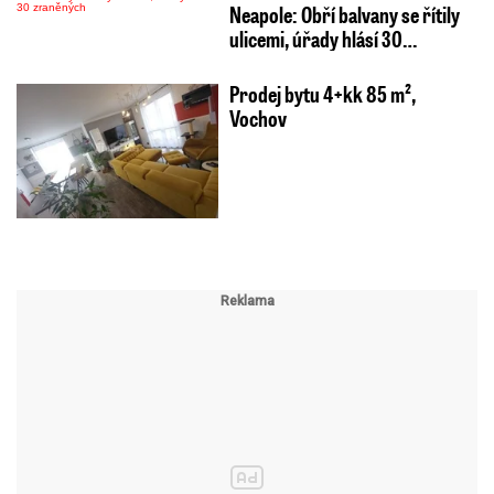
Neapole: Obří balvany se řítily
ulicemi, úřady hlásí 30…
Prodej bytu 4+kk 85 m²,
Vochov