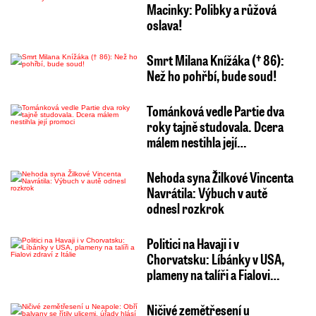
Macinky: Polibky a růžová
oslava!
Smrt Milana Knížáka († 86):
Než ho pohřbí, bude soud!
Tománková vedle Partie dva
roky tajně studovala. Dcera
málem nestihla její…
Nehoda syna Žilkové Vincenta
Navrátila: Výbuch v autě
odnesl rozkrok
Politici na Havaji i v
Chorvatsku: Líbánky v USA,
plameny na talíři a Fialovi…
Ničivé zemětřesení u