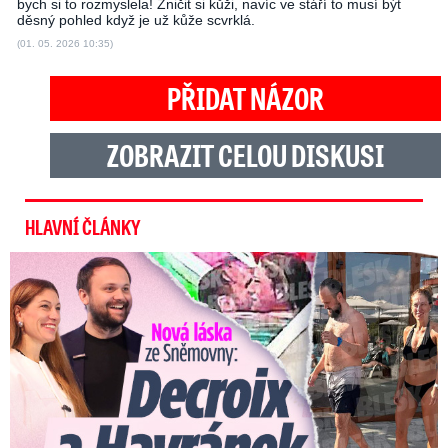
bych si to rozmyslela! Zničit si kůži, navíc ve stáří to musí být
děsný pohled když je už kůže scvrklá.
(01. 05. 2026 10:35)
PŘIDAT NÁZOR
ZOBRAZIT CELOU DISKUSI
HLAVNÍ ČLÁNKY
Nová láska ve Sněmovně: Decroix s mladým kolegou z ODS