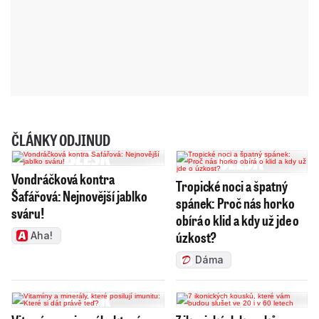
ČLÁNKY ODJINUD
Vondráčková kontra
Tropické noci a špatný
Šafářová: Nejnovější jablko
spánek: Proč nás horko
sváru!
obírá o klid a kdy už jde o
úzkost?
Aha!
Dáma