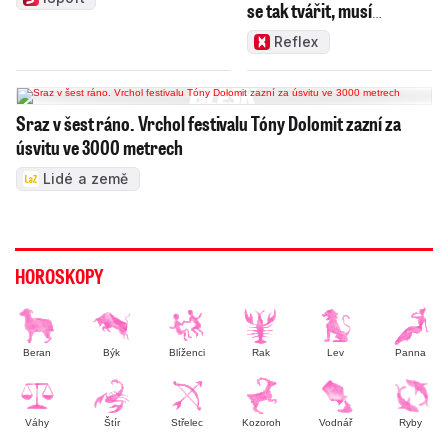
se tak tvářit, musí
zamakat
Reflex
Sraz v šest ráno. Vrchol festivalu Tóny Dolomit zazní za
úsvitu ve 3000 metrech
Lidé a země
HOROSKOPY
Beran
Býk
Blíženci
Rak
Lev
Panna
Váhy
Štír
Střelec
Kozoroh
Vodnář
Ryby