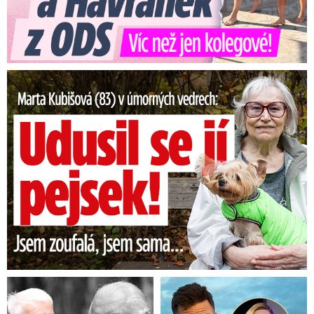
Marta Kubišová (83) v úmorných vedrech: Udusil se jí pejsek!