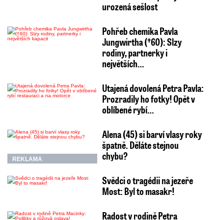
urozená sešlost
Pohřeb chemika Pavla
Jungwirtha (†60): Slzy
rodiny, partnerky i
největších…
Utajená dovolená Petra Pavla:
Prozradily ho fotky! Opět v
oblíbené rybí…
Alena (45) si barví vlasy roky
špatně. Děláte stejnou
chybu?
REKLAMA
Svědci o tragédii na jezeře
Most: Byl to masakr!
Radost v rodině Petra