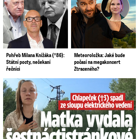
Pohřeb Milana Knížáka (†86):
Meteoroložka: Jaké bude
Státní pocty, nečekaní
počasí na megakoncert
řečníci
Ztraceného?
Smrtelný pád chlapce: Matka vydala vyjádření na 16 stran