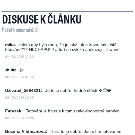
DISKUSE K ČLÁNKU
Počet komentářů: 8
mika:
místo aby byla ráda, že je jakž tak zdravá, tak ještě
tetování??? NECHÁPU!!!! a furt se svléká a ukazuje...trapné.
(04. 06. 2026 16:56)
👁 👁:
👍
(02. 05. 2026 02:06)
Uživatel_5664321:
Jé to je dobře, hodně štěstí 🍀😊❤️
(01. 05. 2026 12:06)
Fatysek:
Tetování je hnus a k tomu rakovinotvorný barvivo
(01. 05. 2026 11:29)
Bozena Vildmanova:
Hurá to je dobře! Jen s tím tetováním