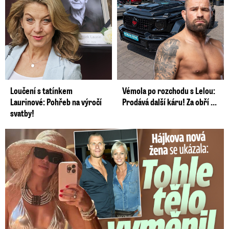
Loučení s tatínkem
Vémola po rozchodu s Lelou:
Laurinové: Pohřeb na výročí
Prodává další káru! Za obří ...
svatby!
Tohle tělo nahradilo Belo: Nová partnerka se ukázala...