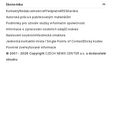
Ekonomika
Kontakty
Redakce
Inzerce
Předplatné
RSS
Kariéra
Autorská práva k publikovaným materiálům
Podmínky pro užívání služby informační společnosti
Informace o zpracování osobních údajů
Cookies
Nastavení soukromí
Vlastnická struktura
Jednotná kontaktní místa / Single Points of Contact
Etický kodex
Povinně zveřejňované informace
© 2001 - 2026 Copyright
CZECH NEWS CENTER a.s.
a dodavatelé
obsahu