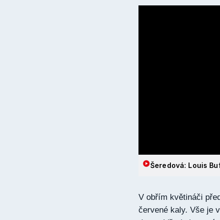
Šeredová: Louis Buf
V obřím květináči pře
červené kaly. Vše je v