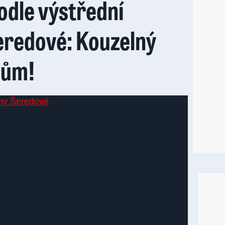
odle výstřední
eredové: Kouzelný
dům!