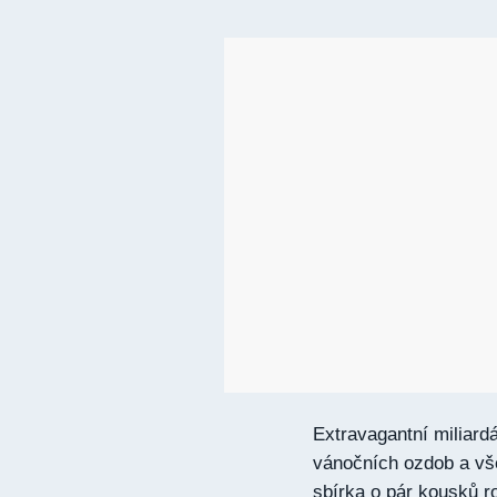
Extravagantní miliardá
vánočních ozdob a vš
sbírka o pár kousků ro