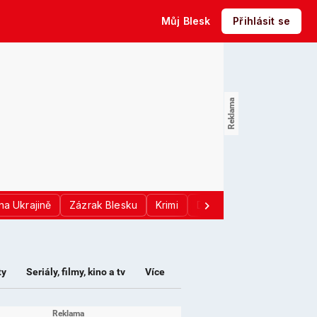
Můj Blesk
Přihlásit se
na Ukrajině
Zázrak Blesku
Krimi
Donald Trump
Sport
ty
Seriály, filmy, kino a tv
Více