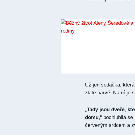
Už jen sedačka, která
zlaté barvě. Na ní je 
„
Tady jsou dveře, kt
domu,
“ pochlubila se
červeným srdcem a z