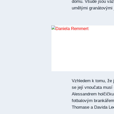
domu. Všude jsou vázy
umělými granátovými j
Vzhledem k tomu, že 
se její vnoučata musí 
Alessandrem holčičku 
fotbalovým brankáře
Thomase a Davida 