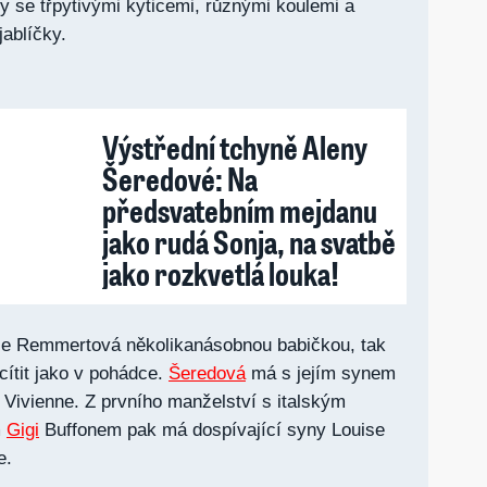
 se třpytivými kyticemi, různými koulemi a
ablíčky.
Výstřední tchyně Aleny
Šeredové: Na
předsvatebním mejdanu
jako rudá Sonja, na svatbě
jako rozkvetlá louka!
je Remmertová několikanásobnou babičkou, tak
cítit jako v pohádce.
Šeredová
má s jejím synem
Vivienne. Z prvního manželství s italským
m
Gigi
Buffonem pak má dospívající syny Louise
Lee.