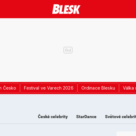
n Česko
Festival ve Varech 2026
Ordinace Blesku
Válka 
České celebrity
StarDance
Světové celebri