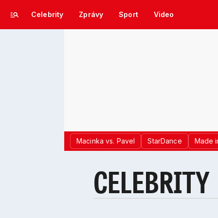
Celebrity
Zprávy
Sport
Video
Macinka vs. Pavel
StarDance
Made i
CELEBRITY