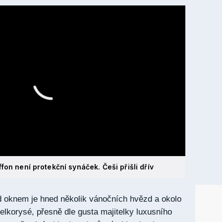
fon není protekční synáček. Češi přišli dřív
d oknem je hned několik vánočních hvězd a okolo
elkorysé, přesně dle gusta majitelky luxusního