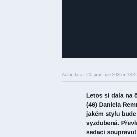
Autor: lara -
20. prosince 2025 ● 13:4
Letos si dala na
(46) Daniela Rem
jakém stylu bude 
vyzdobená. Převlá
sedací soupravu