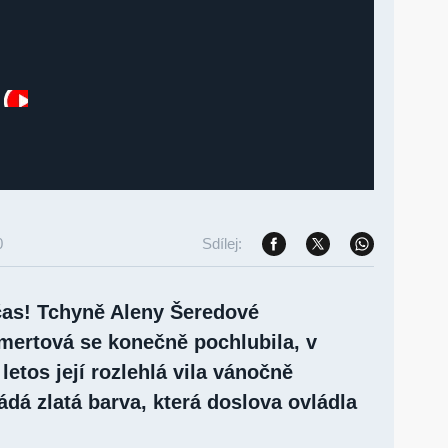
0
Sdílej:
 čas! Tchyně Aleny Šeredové
mertová se konečně pochlubila, v
letos její rozlehlá vila vánočně
dá zlatá barva, která doslova ovládla
!