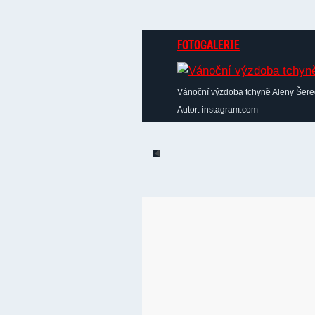
FOTOGALERIE
Vánoční výzdoba tchyně Aleny Šer
Autor: instagram.com