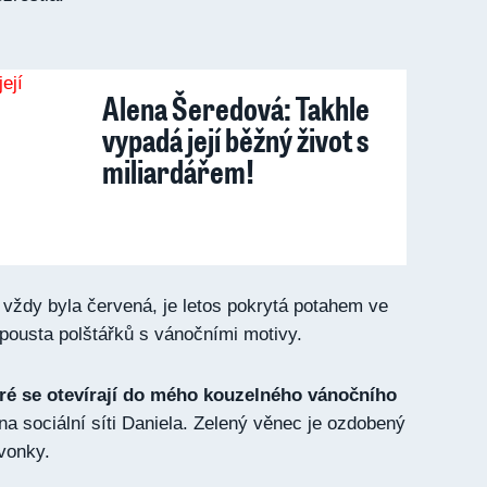
Alena Šeredová: Takhle
vypadá její běžný život s
miliardářem!
 vždy byla červená, je letos pokrytá potahem ve
spousta polštářků s vánočními motivy.
eré se otevírají do mého kouzelného vánočního
 na sociální síti Daniela. Zelený věnec je ozdobený
vonky.