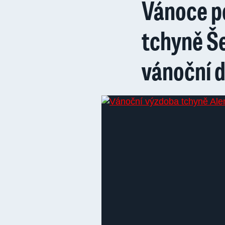
Vánoce p
tchyně Š
vánoční 