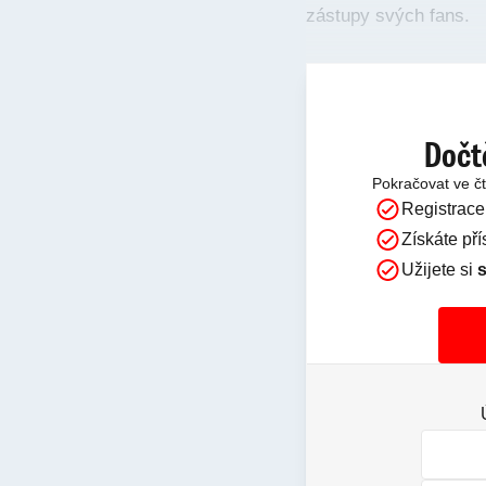
zástupy svých fans.
Dočt
Pokračovat ve č
Registrace
Získáte př
Užijete si
s