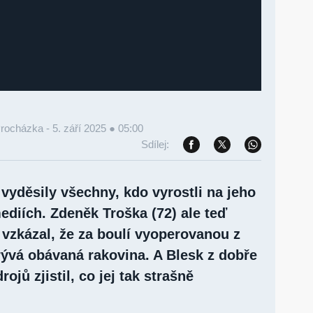
Procházka -
5. září 2025 ● 05:00
Sdílej:
 vyděsily všechny, kdo vyrostli na jeho
diích. Zdeněk Troška (72) ale teď
zkázal, že za boulí vyoperovanou z
rývá obávaná rakovina. A Blesk z dobře
ojů zjistil, co jej tak strašně