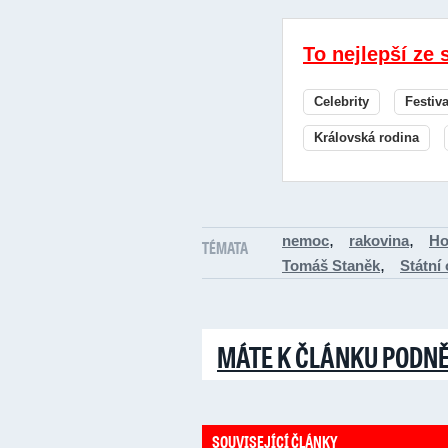
To nejlepší ze 
Celebrity
Festiv
Královská rodina
,
,
nemoc
rakovina
Ho
TÉMATA
,
Tomáš Staněk
Státní
MÁTE K ČLÁNKU PODN
SOUVISEJÍCÍ ČLÁNKY