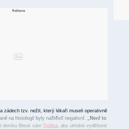
a zádech tzv. nežit, který lékaři museli operativně
ané na histologii byly naštěstí negativní.
„Není to
l deníku Blesk sám
Troška
, aby uklidnil vyděšené