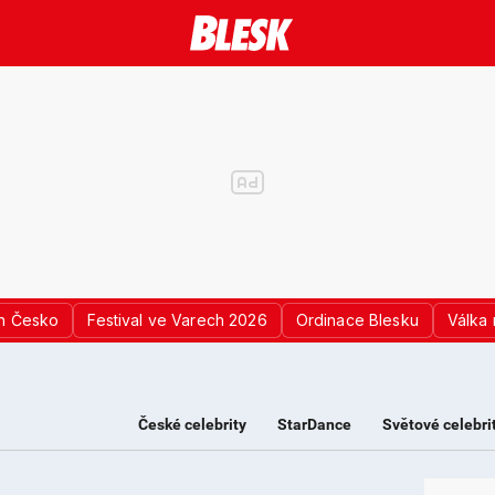
n Česko
Festival ve Varech 2026
Ordinace Blesku
Válka 
České celebrity
StarDance
Světové celebri