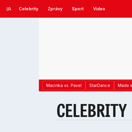
Celebrity
Zprávy
Sport
Video
Macinka vs. Pavel
StarDance
Made i
CELEBRITY