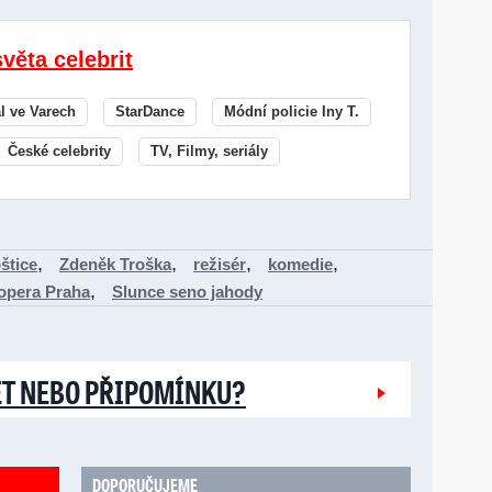
světa celebrit
al ve Varech
StarDance
Módní policie Iny T.
České celebrity
TV, Filmy, seriály
,
,
,
,
štice
Zdeněk Troška
režisér
komedie
,
 opera Praha
Slunce seno jahody
ĚT NEBO PŘIPOMÍNKU?
DOPORUČUJEME