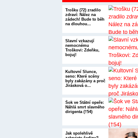
Trošku (72) zradilo
zdraví: Nález na
zádech! Bude to běh
na dlouhou...
Slavní vzkazují
nemocnému
Troškovi: Zdeňku,
bojuj!
Kultovní Slunce,
seno: Které scény
byly zakázány a proč
Jirásková o...
Šok ve Státní opeře:
Náhlá smrt slavného
dirigenta (†54)
Jak spolehlivě
zakryjete šediny?