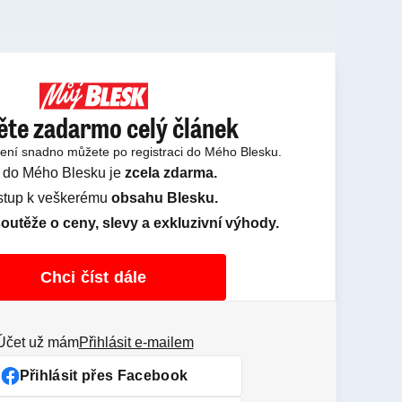
ěte zadarmo celý článek
tení snadno můžete po registraci do Mého Blesku.
 do Mého Blesku je
zcela zdarma.
ístup k veškerému
obsahu Blesku.
outěže o ceny, slevy a exkluzivní výhody.
Chci číst dále
Účet už mám
Přihlásit e-mailem
Přihlásit přes Facebook