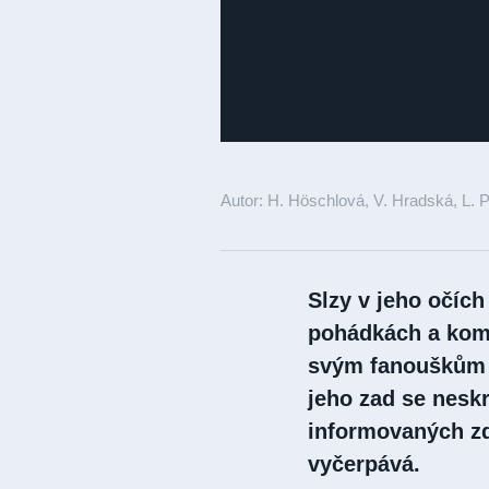
Autor: H. Höschlová, V. Hradská, L. 
Slzy v jeho očích
pohádkách a kome
svým fanouškům v
jeho zad se nesk
informovaných zdr
vyčerpává.