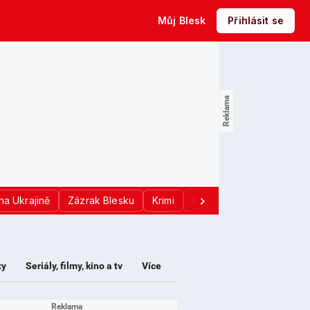
Můj Blesk
Přihlásit se
na Ukrajině
Zázrak Blesku
Krimi
Donald Trump
Sport
ty
Seriály, filmy, kino a tv
Více