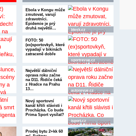
Ebola v Kongu může
zmutovat, varují
zdravotníci.
Epidemie je prý
druhá největší…
blesk.cz
FOTO: 50
(ex)sportovkyň, které
vypadají v bikinách
zatraceně dobře
sportrevue.cz
Největší dálniční
oprava roku začne
na D11. Řidiče čeká
z Hradce na Prahu
13…
autorevue.cz
Nový sportovní
kanál křtili slávisti i
Procházka. Co bude
Prima Sport vysílat?
isport.cz
Prodej bytu 2+kk 60
m², Svitavy