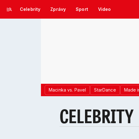
Celebrity
Zprávy
Sport
Video
Macinka vs. Pavel
StarDance
Made i
CELEBRITY