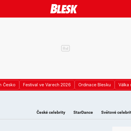
n Česko
Festival ve Varech 2026
Ordinace Blesku
Válka 
České celebrity
StarDance
Světové celebri