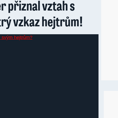
 přiznal vztah s
trý vzkaz hejtrům!