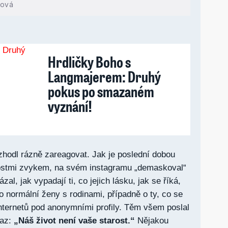
hová
Hrdličky Boho s
Langmajerem: Druhý
pokus po smazaném
vyznání!
hodl rázně zareagovat. Jak je poslední dobou
ostmi zvykem, na svém instagramu „demaskoval“
zal, jak vypadají ti, co jejich lásku, jak se říká,
o o normální ženy s rodinami, případně o ty, co se
internetů pod anonymními profily. Těm všem poslal
kaz:
„Náš život není vaše starost.“
Nějakou