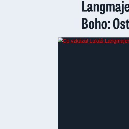
Langmajer
Boho: Os