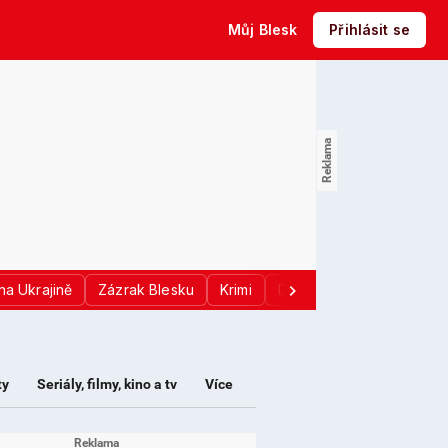
Můj Blesk
Přihlásit se
na Ukrajině
Zázrak Blesku
Krimi
Donald Trump
Sport
ty
Seriály, filmy, kino a tv
Více