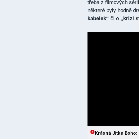
třeba z filmových séri
některé byly hodně dr
kabelek“
či o
„krizi 
Krásná Jitka Boho: 