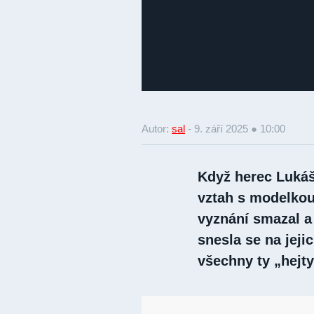
Autor:
sal
-
9. září 2025 ● 10:00
Když herec Lukáš
vztah s modelkou
vyznání smazal a 
snesla se na jeji
všechny ty „hejt