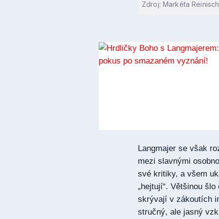
Zdroj: Markéta Reinisc
Langmajer se však roz
mezi slavnými osobn
své kritiky, a všem uká
„hejtují“. Většinou šl
skrývají v zákoutích 
stručný, ale jasný vz