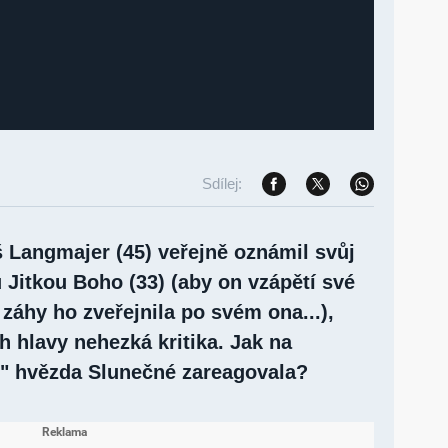
Sdílej:
 Langmajer (45) veřejně oznámil svůj
 Jitkou Boho (33) (aby on vzápětí své
záhy ho zveřejnila po svém ona...),
ch hlavy nehezká kritika. Jak na
y" hvězda Slunečné zareagovala?