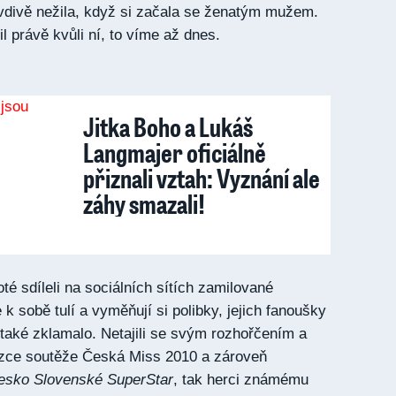
vdivě nežila, když si začala se ženatým mužem.
 právě kvůli ní, to víme až dnes.
Jitka Boho a Lukáš
Langmajer oficiálně
přiznali vztah: Vyznání ale
záhy smazali!
oté sdíleli na sociálních sítích zamilované
k sobě tulí a vyměňují si polibky, jejich fanoušky
 také zklamalo. Netajili se svým rozhořčením a
tězce soutěže Česká Miss 2010 a zároveň
esko Slovenské SuperStar
, tak herci známému