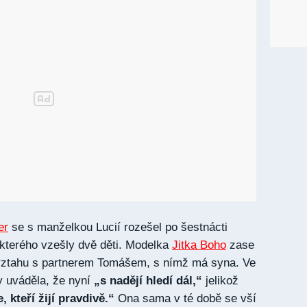
er
se s manželkou Lucií rozešel po šestnácti
 kterého vzešly dvě děti. Modelka
Jitka Boho
zase
c vztahu s partnerem Tomášem, s nímž má syna. Ve
y uváděla, že nyní
„s nadějí hledí dál,“
jelikož
, kteří žijí pravdivě.“
Ona sama v té době se vší