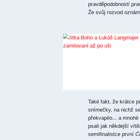
pravděpodobností pra
Že svůj rozvod oznámil
Také fakt, že krátce p
snímečky, na nichž se 
překvapilo... a mnohé
psali jak někdejší ví
semifinalistce první
Č