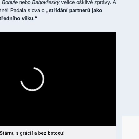
í
Bobule
nebo
Babovřesky
velice ošklivé zprávy. A
sné! Padala slova o
„střídání partnerů jako
středního věku.“
Stárnu s grácií a bez botoxu!