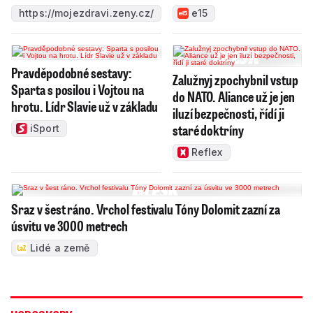
https://mojezdravi.zeny.cz/
e15
Pravděpodobné sestavy:
Zalužnyj zpochybnil vstup
Sparta s posilou i Vojtou na
do NATO. Aliance už je jen
hrotu. Lídr Slavie už v základu
iluzí bezpečnosti, řídí ji
staré doktríny
iSport
Reflex
Sraz v šest ráno. Vrchol festivalu Tóny Dolomit zazní za
úsvitu ve 3000 metrech
Lidé a země