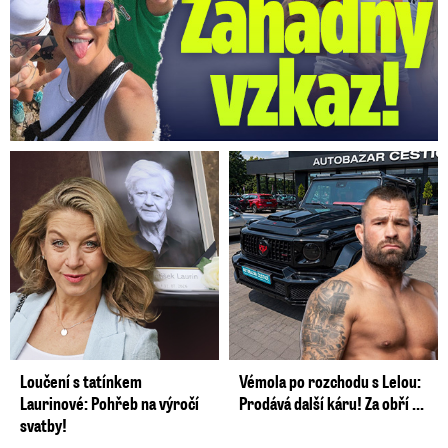
Loučení s tatínkem
Vémola po rozchodu s Lelou:
Laurinové: Pohřeb na výročí
Prodává další káru! Za obří ...
svatby!