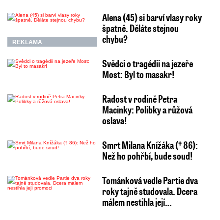
Alena (45) si barví vlasy roky
špatně. Děláte stejnou
chybu?
REKLAMA
Svědci o tragédii na jezeře
Most: Byl to masakr!
Radost v rodině Petra
Macinky: Polibky a růžová
oslava!
Smrt Milana Knížáka († 86):
Než ho pohřbí, bude soud!
Tománková vedle Partie dva
roky tajně studovala. Dcera
málem nestihla její…