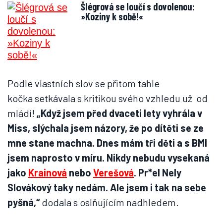
Šlégrová se loučí s dovolenou:
»Koziny k sobě!«
Podle vlastních slov se přitom tahle
kočka setkávala s kritikou svého vzhledu už od
mládí!
„Když jsem před dvaceti lety vyhrála v
Miss, slýchala jsem názory, že po dítěti se ze
mne stane machna. Dnes mám tři děti a s BMI
jsem naprosto v míru. Nikdy nebudu vysekaná
jako
Krainová
nebo
Verešová
. Pr*el Nely
Slovákový taky nedám. Ale jsem i tak na sebe
pyšná,“
dodala s oslňujícím nadhledem.