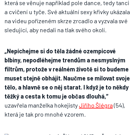
která se věnuje například pole dance, tedy tanci
a cvičení u tyče. Své aktuální sexy křivky ukázala
na videu pořízeném skrze zrcadlo a vyzvala své
sledující, aby nedali na tlak svého okolí.
„Nepíchejme si do těla žádné ozempicové
blbiny, nepodléhejme trendům a nesmyslným
filtrům, protože v reálném životě si to budeme
muset stejně obhájit. Naučme se milovat svoje
tělo, a hlavně se o něj starat. I když je to někdy
těžký a cesta k tomu je občas dlouhá,“
uzavřela manželka hokejisty
Jiřího Šlégra
(54),
která je tak pro mnohé vzorem.