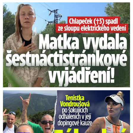
Smrtelný pád chlapce: Matka vydala vyjádření na 16 stran
Vondroušová po šokujících odhaleních v kauze: Záhadný vzkaz!