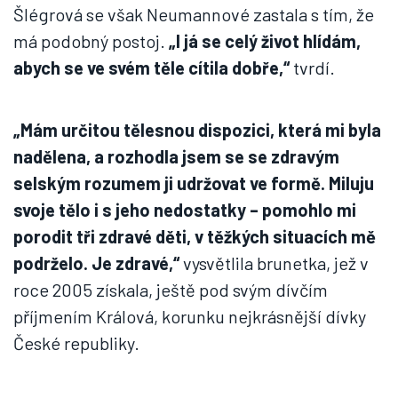
Šlégrová se však Neumannové zastala s tím, že
má podobný postoj.
„I já se celý život hlídám,
abych se ve svém těle cítila dobře,“
tvrdí.
„Mám určitou tělesnou dispozici, která mi byla
nadělena, a rozhodla jsem se se zdravým
selským rozumem ji udržovat ve formě. Miluju
svoje tělo i s jeho nedostatky – pomohlo mi
porodit tři zdravé děti, v těžkých situacích mě
podrželo. Je zdravé,“
vysvětlila brunetka, jež v
roce 2005 získala, ještě pod svým dívčím
příjmením Králová, korunku nejkrásnější dívky
České republiky.