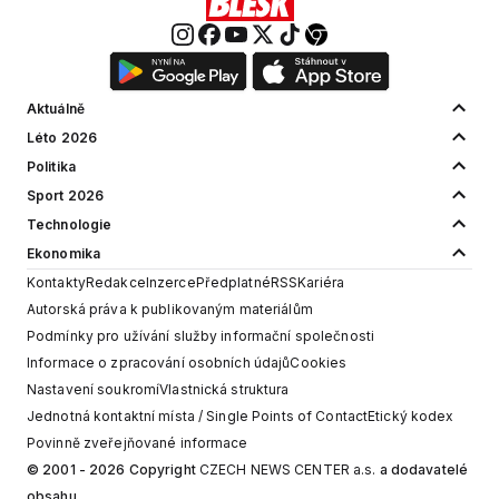
Aktuálně
Léto 2026
Politika
Sport 2026
Technologie
Ekonomika
Kontakty
Redakce
Inzerce
Předplatné
RSS
Kariéra
Autorská práva k publikovaným materiálům
Podmínky pro užívání služby informační společnosti
Informace o zpracování osobních údajů
Cookies
Nastavení soukromí
Vlastnická struktura
Jednotná kontaktní místa / Single Points of Contact
Etický kodex
Povinně zveřejňované informace
© 2001 - 2026 Copyright
CZECH NEWS CENTER a.s.
a dodavatelé
obsahu