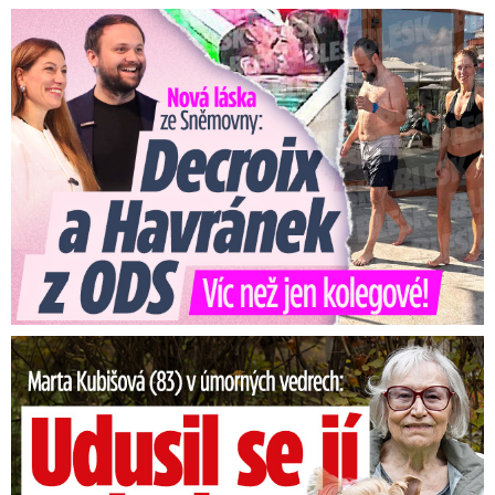
Nová láska ve Sněmovně: Decroix s mladým kolegou z ODS
Marta Kubišová (83) v úmorných vedrech: Udusil se jí pejsek!