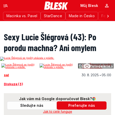
Můj Blesk
Macinka vs. Pavel
StarDance
Made in Česko
Festiva
Sexy Lucie Šlégrová (43): Po
porodu machna? Ani omylem
68
Fotogalerie >
sal
30. 8. 2025 • 05:00
Diskuze (3)
Jak vám má Google doporučovat Blesk?
Sledujte nás
Preferujte nás
Jak to celé funguje