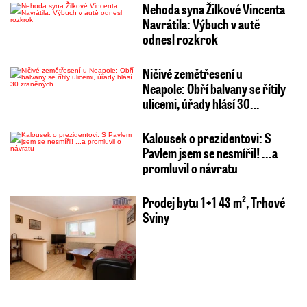
Nehoda syna Žilkové Vincenta
Navrátila: Výbuch v autě
odnesl rozkrok
Ničivé zemětřesení u
Neapole: Obří balvany se řítily
ulicemi, úřady hlásí 30…
Kalousek o prezidentovi: S
Pavlem jsem se nesmířil! ...a
promluvil o návratu
Prodej bytu 1+1 43 m², Trhové
Sviny