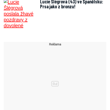
Lucie Šlégrová (43) ve Španělsku:
Prsa jako z bronzu!