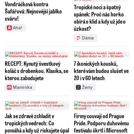
Vondráčková kontra
Tropické noci a špatný
Šafářová: Nejnovější jablko
spánek: Proč nás horko
sváru!
obírá o klid a kdy už jde o
úzkost?
Aha!
Dáma
RECEPT: Kynutý švestkový
7 ikonických kousků,
koláč s drobenkou. Klasika, se
které vám budou slušet ve
kterou zabodujete
20 i v 60 letech
Maminka
Ženy
Jak se zdravě zchladit v
Firmy couvají od Prague
tropických vedrech: Co
Pride. Podporu duhovému
pomáhá a kdy už riskujete úpal
festivalu škrtl i Microsoft