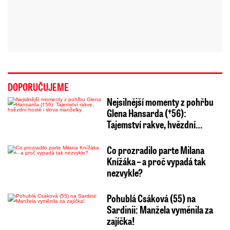
DOPORUČUJEME
Nejsilnější momenty z pohřbu
Glena Hansarda (†56):
Tajemství rakve, hvězdní…
Co prozradilo parte Milana
Knížáka – a proč vypadá tak
nezvykle?
Pohublá Csáková (55) na
Sardinii: Manžela vyměnila za
zajíčka!