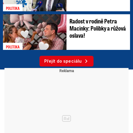
POLITIKA
Radost v rodině Petra
Macinky: Polibky a růžová
oslava!
POLITIKA
Přejít do speciálu