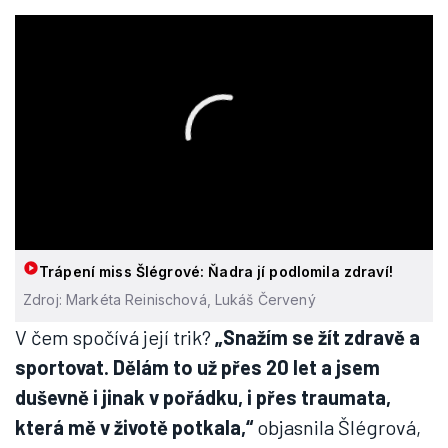
Trápení miss Šlégrové: Ňadra jí podlomila zdraví!
Zdroj: Markéta Reinischová, Lukáš Červený
V čem spočívá její trik?
„Snažím se žít zdravě a
sportovat. Dělám to už přes 20 let a jsem
duševně i jinak v pořádku, i přes traumata,
která mě v životě potkala,“
objasnila Šlégrová,