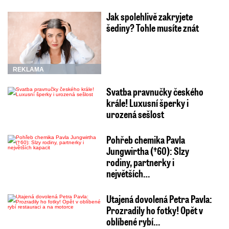
Jak spolehlivě zakryjete
šediny? Tohle musíte znát
REKLAMA
Svatba pravnučky českého
krále! Luxusní šperky i
urozená sešlost
Pohřeb chemika Pavla
Jungwirtha (†60): Slzy
rodiny, partnerky i
největších…
Utajená dovolená Petra Pavla:
Prozradily ho fotky! Opět v
oblíbené rybí…