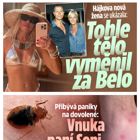
Tohle tělo nahradilo Belo: Nová partnerka se ukázala...
Panika na dovolené: Vnuka Soni v hotelu poštípaly štěnice!