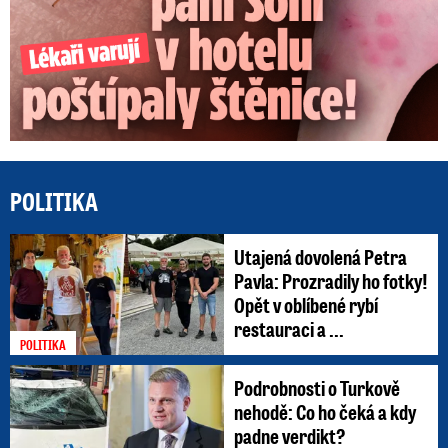
POLITIKA
Utajená dovolená Petra
Pavla: Prozradily ho fotky!
Opět v oblíbené rybí
restauraci a ...
POLITIKA
Podrobnosti o Turkově
nehodě: Co ho čeká a kdy
padne verdikt?