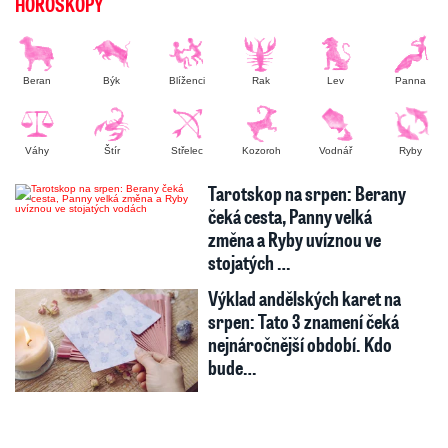
HOROSKOPY
Beran
Býk
Blíženci
Rak
Lev
Panna
Váhy
Štír
Střelec
Kozoroh
Vodnář
Ryby
Tarotskop na srpen: Berany
čeká cesta, Panny velká
změna a Ryby uvíznou ve
stojatých …
Výklad andělských karet na
srpen: Tato 3 znamení čeká
nejnáročnější období. Kdo
bude…