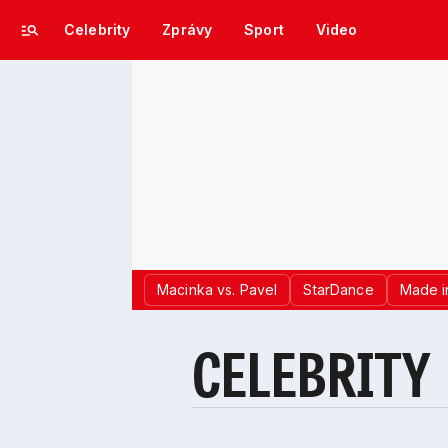
Celebrity
Zprávy
Sport
Video
Macinka vs. Pavel
StarDance
Made i
CELEBRITY