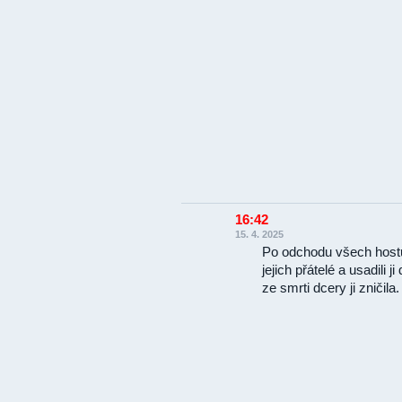
16:42
15. 4. 2025
Po odchodu všech hostů 
jejich přátelé a usadili
ze smrti dcery ji zničila