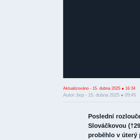
Aktualizováno - 15. dubna 2025 ● 16:34
Autor: bop -
15. dubna 2025 ● 09:45
Poslední rozlouč
Slováčkovou (†29)
proběhlo v úterý 