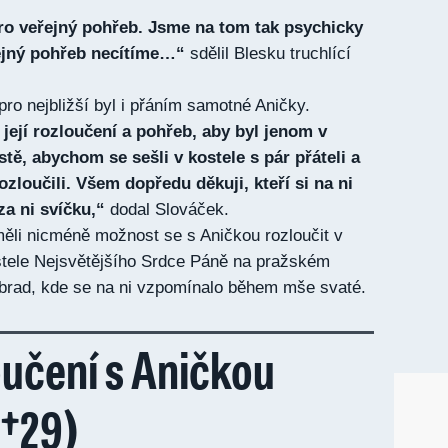
ro veřejný pohřeb. Jsme na tom tak psychicky
řejný pohřeb necítíme…“
sdělil Blesku truchlící
ro nejbližší byl i přáním samotné Aničky.
 její rozloučení a pohřeb, aby byl jenom v
tě, abychom se sešli v kostele s pár přáteli a
rozloučili. Všem dopředu děkuji, kteří si na ni
a ni svíčku,“
dodal Slováček.
měli nicméně možnost se s Aničkou rozloučit v
stele Nejsvětějšího Srdce Páně na pražském
ěbrad, kde se na ni vzpomínalo během mše svaté.
oučení s Aničkou
(†29)