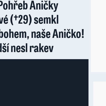
Pohřeb Aničky
vé (†29) semkl
Sbohem, naše Aničko!
dší nesl rakev