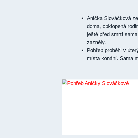
Anička Slováčková zem
doma, obklopená rodin
ještě před smrtí sama 
zazněly.
Pohřeb proběhl v úter
místa konání. Sama mě