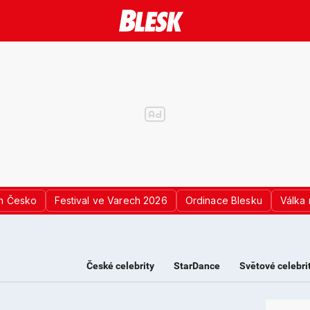
n Česko
Festival ve Varech 2026
Ordinace Blesku
Válka 
České celebrity
StarDance
Světové celebri