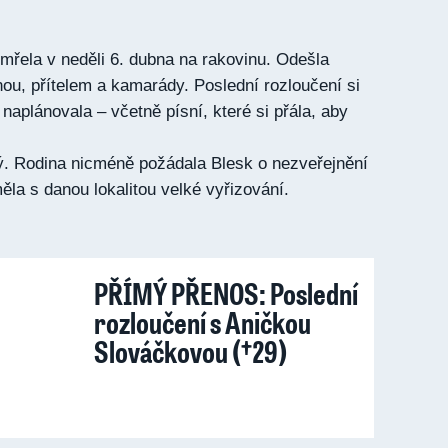
řela v neděli 6. dubna na rakovinu. Odešla
ou, přítelem a kamarády. Poslední rozloučení si
naplánovala – včetně písní, které si přála, aby
ý. Rodina nicméně požádala Blesk o nezveřejnění
la s danou lokalitou velké vyřizování.
PŘÍMÝ PŘENOS: Poslední
rozloučení s Aničkou
Slováčkovou (†29)