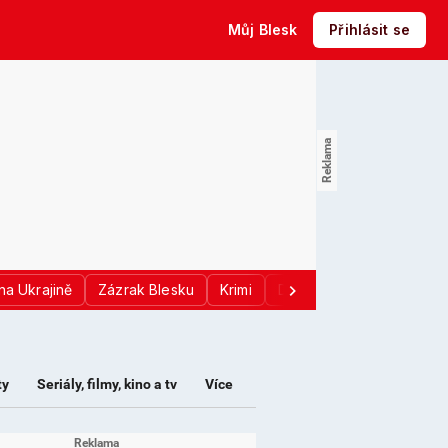
Můj Blesk
Přihlásit se
na Ukrajině
Zázrak Blesku
Krimi
Donald Trump
Sport
ty
Seriály, filmy, kino a tv
Více