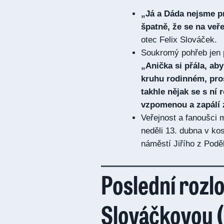
„Já a Dáda nejsme p
špatně, že se na ve
otec Felix Slováček.
Soukromý pohřeb jen p
„Anička si přála, aby
kruhu rodinném, pros
takhle nějak se s ní 
vzpomenou a zapálí z
Veřejnost a fanoušci 
neděli 13. dubna v ko
náměstí Jiřího z Pod
Poslední rozl
Slováčkovou 