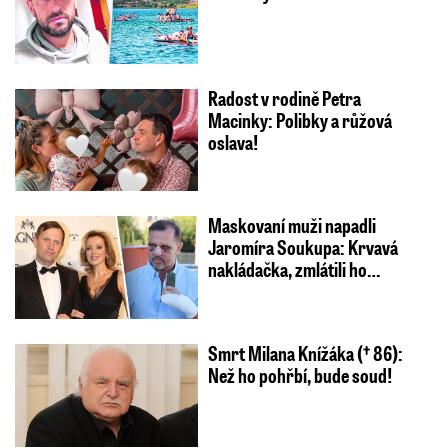
Radost v rodině Petra
Macinky: Polibky a růžová
oslava!
Maskovaní muži napadli
Jaromíra Soukupa: Krvavá
nakládačka, zmlátili ho…
Smrt Milana Knížáka († 86):
Než ho pohřbí, bude soud!