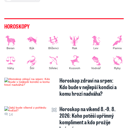
HOROSKOPY
Beran
Býk
Blíženci
Rak
Lev
Panna
Váhy
Štír
Střelec
Kozoroh
Vodnář
Ryby
Horoskop zdraví na srpen:
Kdo bude v nejlepší kondici a
komu hrozí nadváha?
Horoskop na víkend 8.–9. 8.
2026: Koho potěší upřímný
14
kompliment a kdo prožije