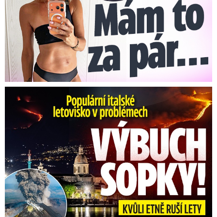
Erupce sicilské sopky Etny: Ruší desítky letů