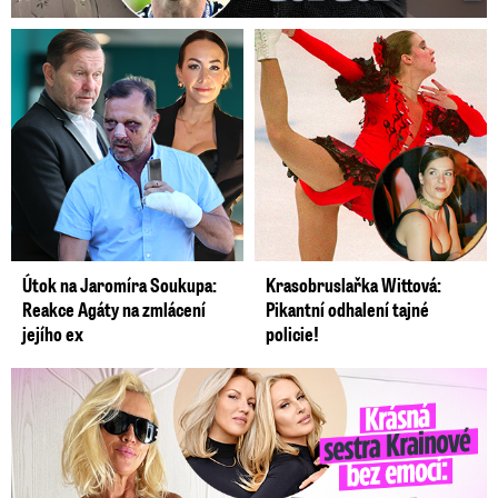
Útok na Jaromíra Soukupa:
Krasobruslařka Wittová:
Reakce Agáty na zmlácení
Pikantní odhalení tajné
jejího ex
policie!
Krásná sestra Krainové bez emocí: Mám to za pár…