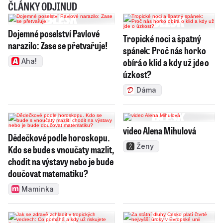
ČLÁNKY ODJINUD
Dojemné poselství Pavlové
Tropické noci a špatný
narazilo: Zase se přetvařuje!
spánek: Proč nás horko
obírá o klid a kdy už jde o
Aha!
úzkost?
Dáma
video Alena Mihulová
Dědečkové podle horoskopu.
Ženy
Kdo se bude s vnoučaty mazlit,
chodit na výstavy nebo je bude
doučovat matematiku?
Maminka