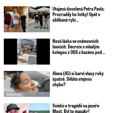
Utajená dovolená Petra Pavla:
Prozradily ho fotky! Opět v
oblíbené rybí…
Nová láska ve sněmovních
lavicích: Decroix s mladým
kolegou z ODS v bazénu pod…
Alena (45) si barví vlasy roky
špatně. Děláte stejnou
chybu?
REKLAMA
Svědci o tragédii na jezeře
Most: Byl to masakr!