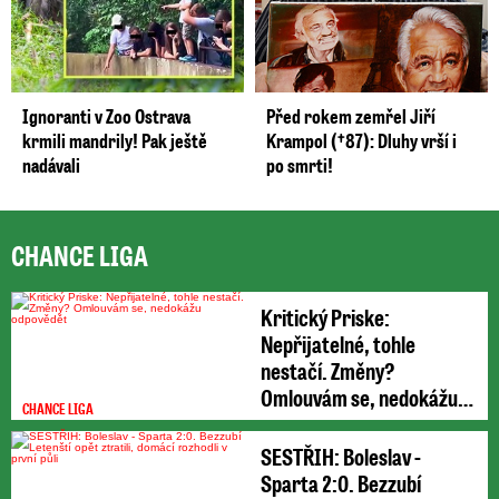
Ignoranti v Zoo Ostrava
Před rokem zemřel Jiří
krmili mandrily! Pak ještě
Krampol (†87): Dluhy vrší i
nadávali
po smrti!
CHANCE LIGA
Kritický Priske:
Nepřijatelné, tohle
nestačí. Změny?
Omlouvám se, nedokážu
CHANCE LIGA
odpovědět
SESTŘIH: Boleslav -
Sparta 2:0. Bezzubí