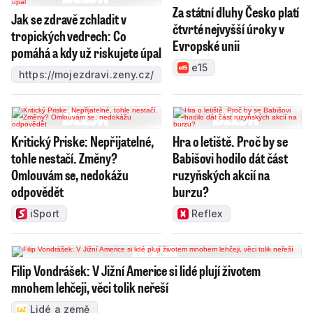
Za státní dluhy Česko platí
Jak se zdravě zchladit v
čtvrté nejvyšší úroky v
tropických vedrech: Co
Evropské unii
pomáhá a kdy už riskujete úpal
e15
https://mojezdravi.zeny.cz/
Kritický Priske: Nepřijatelné,
Hra o letiště. Proč by se
tohle nestačí. Změny?
Babišovi hodilo dát část
Omlouvám se, nedokážu
ruzyňských akcií na
odpovědět
burzu?
iSport
Reflex
Filip Vondrášek: V Jižní Americe si lidé plují životem
mnohem lehčeji, věci tolik neřeší
Lidé a země