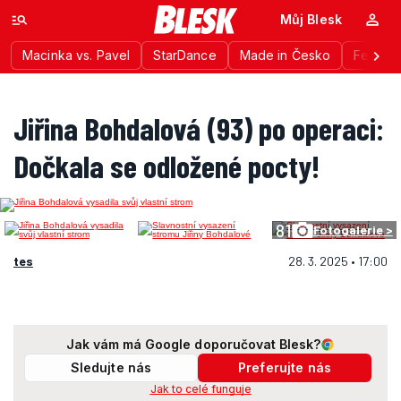
Můj Blesk
Macinka vs. Pavel
StarDance
Made in Česko
Festiva
Jiřina Bohdalová (93) po operaci:
Dočkala se odložené pocty!
81
Fotogalerie >
tes
28. 3. 2025 • 17:00
Jak vám má Google doporučovat Blesk?
Sledujte nás
Preferujte nás
Jak to celé funguje