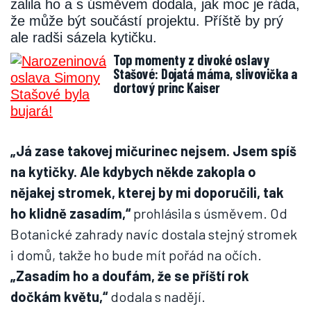
zalila ho a s úsměvem dodala, jak moc je ráda,
že může být součástí projektu. Příště by prý
ale radši sázela kytičku.
Top momenty z divoké oslavy
Stašové: Dojatá máma, slivovička a
dortový princ Kaiser
„Já zase takovej mičurinec nejsem. Jsem spíš
na kytičky. Ale kdybych někde zakopla o
nějakej stromek, kterej by mi doporučili, tak
ho klidně zasadím,“
prohlásila s úsměvem. Od
Botanické zahrady navíc dostala stejný stromek
i domů, takže ho bude mít pořád na očích.
„Zasadím ho a doufám, že se příští rok
dočkám květu,“
dodala s nadějí.