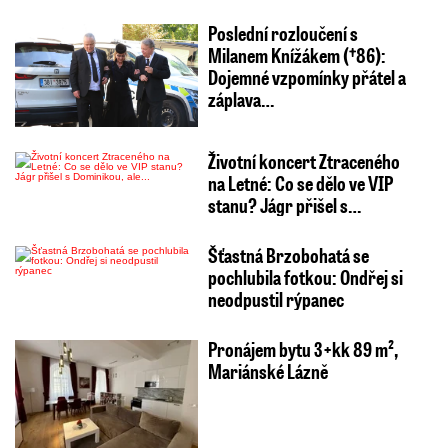
Poslední rozloučení s
Milanem Knížákem (†86):
Dojemné vzpomínky přátel a
záplava…
Životní koncert Ztraceného
na Letné: Co se dělo ve VIP
stanu? Jágr přišel s…
Šťastná Brzobohatá se
pochlubila fotkou: Ondřej si
neodpustil rýpanec
Pronájem bytu 3+kk 89 m²,
Mariánské Lázně