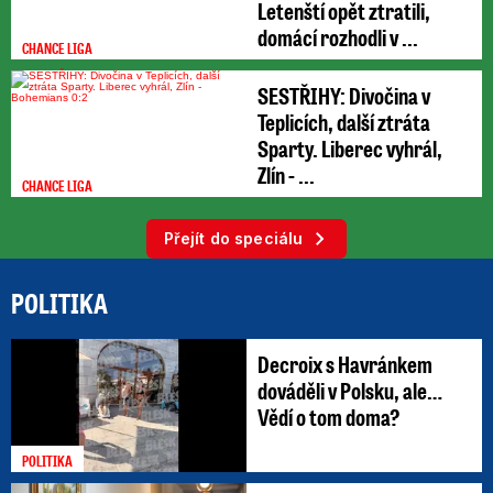
Letenští opět ztratili,
domácí rozhodli v ...
CHANCE LIGA
SESTŘIHY: Divočina v
Teplicích, další ztráta
Sparty. Liberec vyhrál,
Zlín - ...
CHANCE LIGA
Přejít do speciálu
POLITIKA
Decroix s Havránkem
dováděli v Polsku, ale…
Vědí o tom doma?
POLITIKA