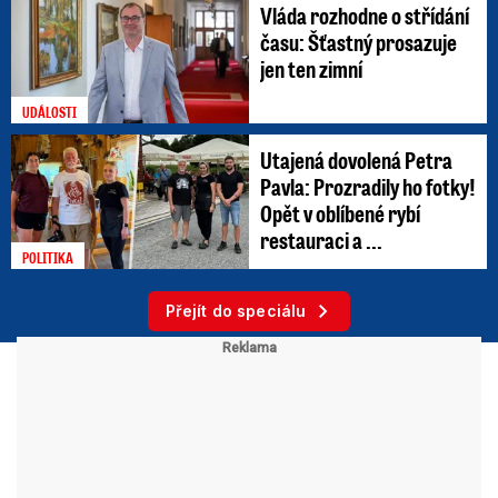
Vláda rozhodne o střídání
času: Šťastný prosazuje
jen ten zimní
UDÁLOSTI
Utajená dovolená Petra
Pavla: Prozradily ho fotky!
Opět v oblíbené rybí
restauraci a ...
POLITIKA
Přejít do speciálu