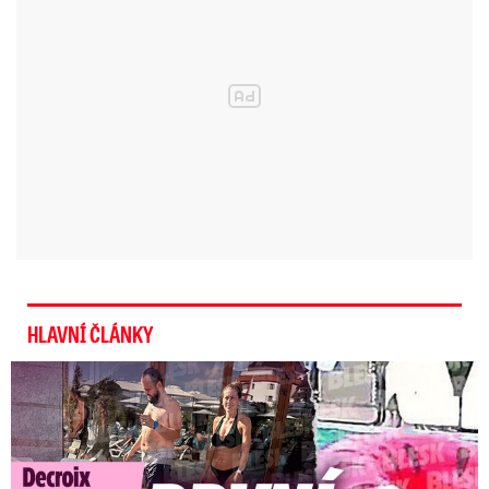
HLAVNÍ ČLÁNKY
Exministryně s Havránkem dováděli v Polsku: První slova!