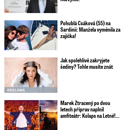
Pohublá Csáková (55) na
Sardinii: Manžela vyměnila za
zajíčka!
Jak spolehlivě zakryjete
šediny? Tohle musíte znát
REKLAMA
Marek Ztracený po dvou
letech příprav naplnil
amfiteátr: Kolaps na Letné!…