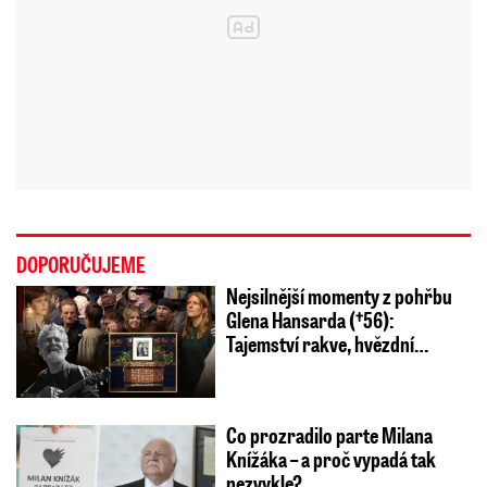
DOPORUČUJEME
Nejsilnější momenty z pohřbu
Glena Hansarda (†56):
Tajemství rakve, hvězdní…
Co prozradilo parte Milana
Knížáka – a proč vypadá tak
nezvykle?