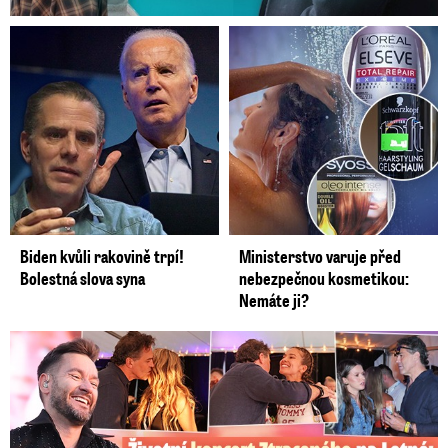
Biden kvůli rakovině trpí!
Ministerstvo varuje před
Bolestná slova syna
nebezpečnou kosmetikou:
Nemáte ji?
Koncert Ztraceného na Letné: Jágr přišel s Dominikou, ale...