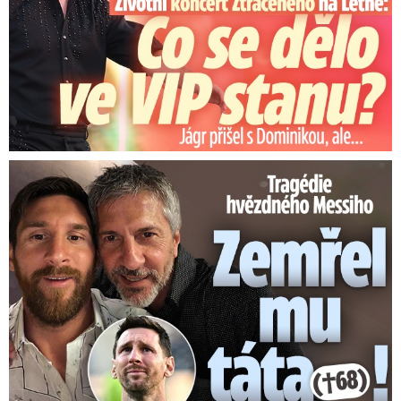
Tragédie hvězdného Messiho: Zemřel mu táta (†68)!