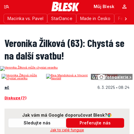
Můj Blesk
Macinka vs. Pavel
StarDance
Made in Česko
Festiva
Veronika Žilková (63): Chystá se
na další svatbu!
47
Fotogalerie >
ač
6. 3. 2025 • 08:24
Diskuze (7)
Jak vám má Google doporučovat Blesk?
Sledujte nás
Preferujte nás
Jak to celé funguje