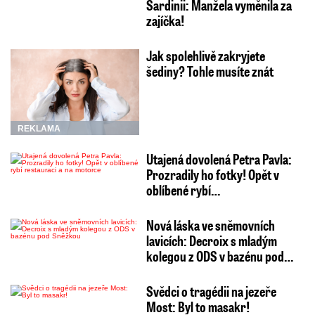
Sardinii: Manžela vyměnila za
zajíčka!
Jak spolehlivě zakryjete
šediny? Tohle musíte znát
REKLAMA
Utajená dovolená Petra Pavla:
Prozradily ho fotky! Opět v
oblíbené rybí…
Nová láska ve sněmovních
lavicích: Decroix s mladým
kolegou z ODS v bazénu pod…
Svědci o tragédii na jezeře
Most: Byl to masakr!