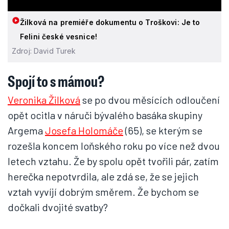
Žilková na premiéře dokumentu o Troškovi: Je to
Felini české vesnice!
Zdroj: David Turek
Spojí to s mámou?
Veronika Žilková
se po dvou měsících odloučení
opět ocitla v náruči bývalého basáka skupiny
Argema
Josefa Holomáče
(65), se kterým se
rozešla koncem loňského roku po více než dvou
letech vztahu. Že by spolu opět tvořili pár, zatím
herečka nepotvrdila, ale zdá se, že se jejich
vztah vyvíjí dobrým směrem. Že bychom se
dočkali dvojité svatby?