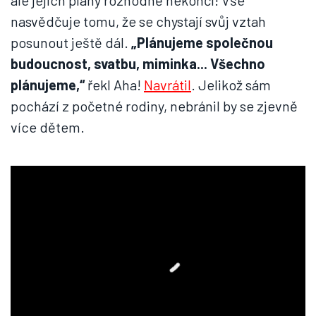
ale jejich plány rozhodně nekončí! Vše
nasvědčuje tomu, že se chystají svůj vztah
posunout ještě dál.
„Plánujeme společnou
budoucnost, svatbu, miminka... Všechno
plánujeme,“
řekl Aha!
Navrátil
. Jelikož sám
pochází z početné rodiny, nebránil by se zjevně
více dětem.