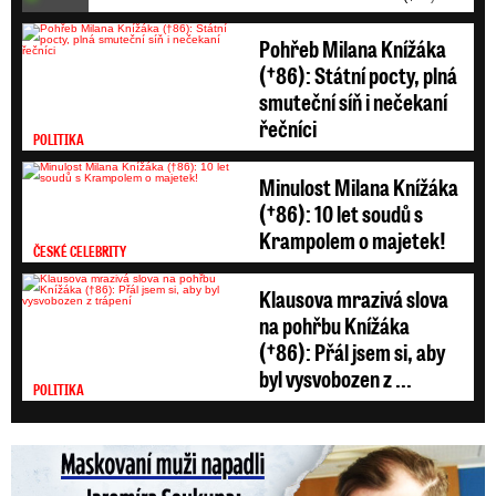
Pohřeb Milana Knížáka
(†86): Státní pocty, plná
smuteční síň i nečekaní
řečníci
POLITIKA
Minulost Milana Knížáka
(†86): 10 let soudů s
Krampolem o majetek!
ČESKÉ CELEBRITY
Klausova mrazivá slova
na pohřbu Knížáka
(†86): Přál jsem si, aby
byl vysvobozen z ...
POLITIKA
Maskovaní muži napadli Jaromíra Soukupa: Krvavá nakládačka