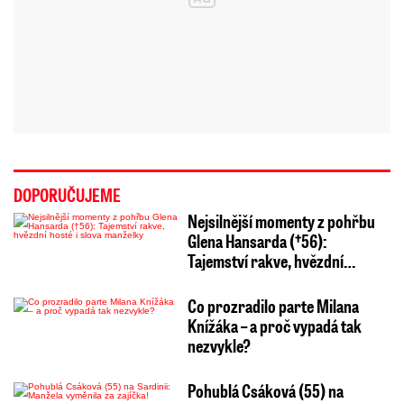
DOPORUČUJEME
Nejsilnější momenty z pohřbu
Glena Hansarda (†56):
Tajemství rakve, hvězdní…
Co prozradilo parte Milana
Knížáka – a proč vypadá tak
nezvykle?
Pohublá Csáková (55) na