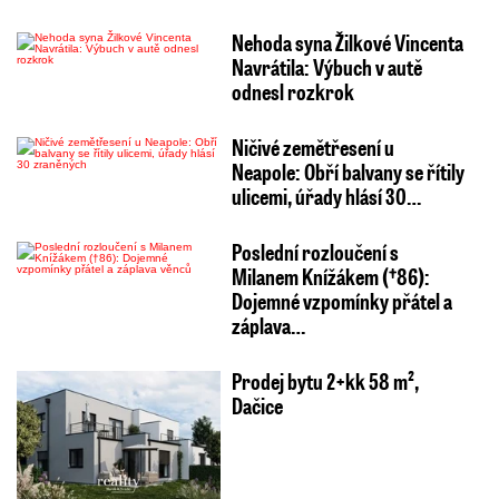
Nehoda syna Žilkové Vincenta
Navrátila: Výbuch v autě
odnesl rozkrok
Ničivé zemětřesení u
Neapole: Obří balvany se řítily
ulicemi, úřady hlásí 30…
Poslední rozloučení s
Milanem Knížákem (†86):
Dojemné vzpomínky přátel a
záplava…
Prodej bytu 2+kk 58 m²,
Dačice