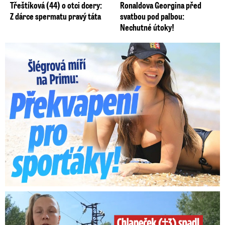
Třeštíková (44) o otci dcery:
Ronaldova Georgina před
Z dárce spermatu pravý táta
svatbou pod palbou:
Nechutné útoky!
Lucie Šlégrová míří na Primu. Překvapení pro sporťáky!
Smrtelný pád chlapce: Matka vydala vyjádření na 16 stran