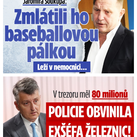
V trezoru měl 80 milionů: Policie obvinila exšéfa železnic!