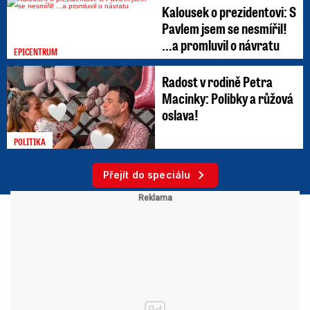
Kalousek o prezidentovi: S
Pavlem jsem se nesmířil!
...a promluvil o návratu
EPICENTRUM
Radost v rodině Petra
Macinky: Polibky a růžová
oslava!
POLITIKA
Přejít do speciálu