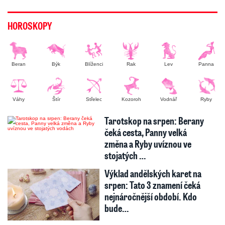
HOROSKOPY
Beran
Býk
Blíženci
Rak
Lev
Panna
Váhy
Štír
Střelec
Kozoroh
Vodnář
Ryby
Tarotskop na srpen: Berany
čeká cesta, Panny velká
změna a Ryby uvíznou ve
stojatých …
Výklad andělských karet na
srpen: Tato 3 znamení čeká
nejnáročnější období. Kdo
bude…