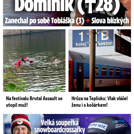
Na festivalu Brutal Assault se
Hrůza na Teplicku: Vlak vláčel
utopil muž!
ženu i s kočárkem!
Velká soupeřka Adamczykové: Šokující konec!