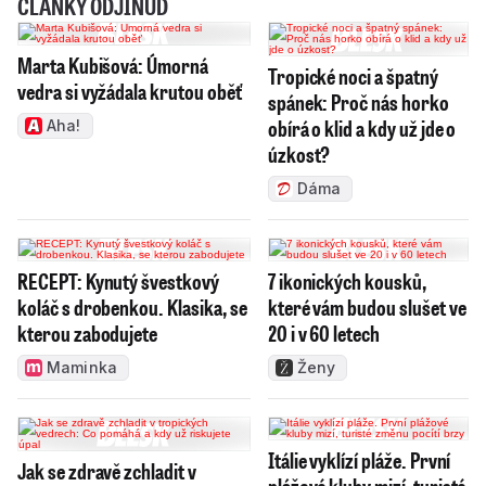
ČLÁNKY ODJINUD
Marta Kubišová: Úmorná
Tropické noci a špatný
vedra si vyžádala krutou oběť
spánek: Proč nás horko
obírá o klid a kdy už jde o
Aha!
úzkost?
Dáma
RECEPT: Kynutý švestkový
7 ikonických kousků,
koláč s drobenkou. Klasika, se
které vám budou slušet ve
kterou zabodujete
20 i v 60 letech
Maminka
Ženy
Itálie vyklízí pláže. První
Jak se zdravě zchladit v