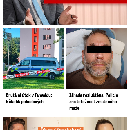
Brutální útok v Tanvaldu:
Záhada rozluštěna! Policie
Několik pobodaných
zná totožnost zmateného
muže
Šťastná Brzobohatá se pochlubila fotkou: Rýpanec od Ondřeje