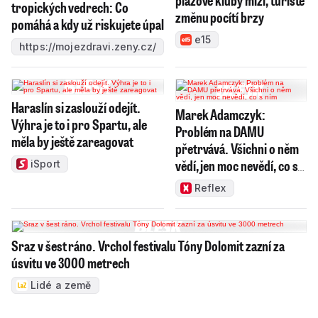
plážové kluby mizí, turisté
tropických vedrech: Co
změnu pocítí brzy
pomáhá a kdy už riskujete úpal
e15
https://mojezdravi.zeny.cz/
Haraslín si zaslouží odejít.
Marek Adamczyk:
Výhra je to i pro Spartu, ale
Problém na DAMU
měla by ještě zareagovat
přetrvává. Všichni o něm
vědí, jen moc nevědí, co s
iSport
ním
Reflex
Sraz v šest ráno. Vrchol festivalu Tóny Dolomit zazní za
úsvitu ve 3000 metrech
Lidé a země