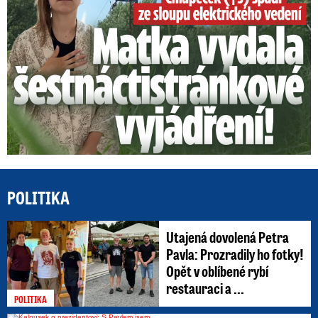
POLITIKA
Utajená dovolená Petra
Pavla: Prozradily ho fotky!
Opět v oblíbené rybí
restauraci a ...
POLITIKA