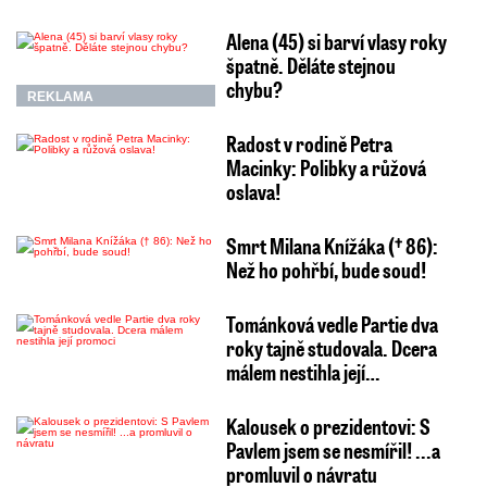
Alena (45) si barví vlasy roky
špatně. Děláte stejnou
chybu?
REKLAMA
Radost v rodině Petra
Macinky: Polibky a růžová
oslava!
Smrt Milana Knížáka († 86):
Než ho pohřbí, bude soud!
Tománková vedle Partie dva
roky tajně studovala. Dcera
málem nestihla její…
Kalousek o prezidentovi: S
Pavlem jsem se nesmířil! ...a
promluvil o návratu