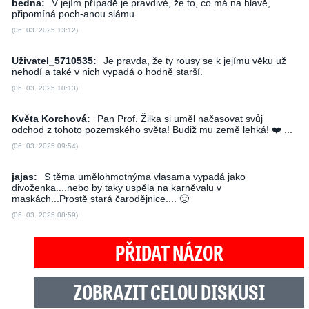
bedna:
V jejím případě je pravdivé, že to, co má na hlavě,
připomíná poch-anou slámu.
(06. 03. 2025 13:12)
Uživatel_5710535:
Je pravda, že ty rousy se k jejímu věku už
nehodí a také v nich vypadá o hodně starší.
(06. 03. 2025 10:13)
Květa Korchová:
Pan Prof. Žilka si uměl načasovat svůj
odchod z tohoto pozemského světa! Budiž mu země lehká! ❤️‍ ...
(06. 03. 2025 09:54)
jajas:
S těma umělohmotnýma vlasama vypadá jako
divoženka....nebo by taky uspěla na karněvalu v
maskách...Prostě stará čarodějnice.... 🙂
(06. 03. 2025 08:59)
PŘIDAT NÁZOR
ZOBRAZIT CELOU DISKUSI