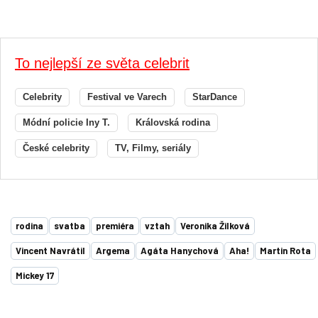
To nejlepší ze světa celebrit
Celebrity
Festival ve Varech
StarDance
Módní policie Iny T.
Královská rodina
České celebrity
TV, Filmy, seriály
rodina
svatba
premiéra
vztah
Veronika Žilková
Vincent Navrátil
Argema
Agáta Hanychová
Aha!
Martin Rota
Mickey 17