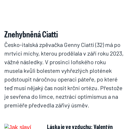
Znehybněná Ciatti
Česko-italská zpěvačka Genny Ciatti (32) má po
mrtvici míchy, kterou prodělala v září roku 2023,
vážné následky. V prosinci loňského roku
musela kvůli bolestem vyhřezlých plotének
podstoupit náročnou operaci páteře, po které
teď musí nějaký čas nosit krční ortézu. Přestože
je sevřena do límce, neztrácí optimismus a na
premiéře předvedla zářivý úsměv.
Láska je ve vzduchu: Valentýn