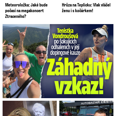
Meteoroložka: Jaké bude
Hrůza na Teplicku: Vlak vláčel
počasí na megakoncert
ženu i s kočárkem!
Ztraceného?
Vondroušová po šokujících odhaleních v kauze: Záhadný vzkaz!