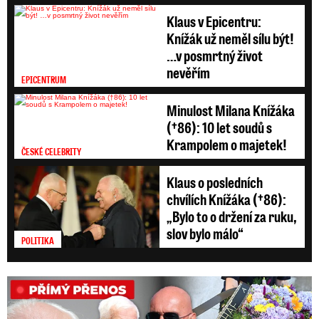
Klaus v Epicentru:
Knížák už neměl sílu být!
…v posmrtný život
nevěřím
EPICENTRUM
Minulost Milana Knížáka
(†86): 10 let soudů s
Krampolem o majetek!
ČESKÉ CELEBRITY
Klaus o posledních
chvílích Knížáka (†86):
„Bylo to o držení za ruku,
slov bylo málo“
POLITIKA
PŘÍMÝ PŘENOS: Pohřeb Milana Knížáka (†86)