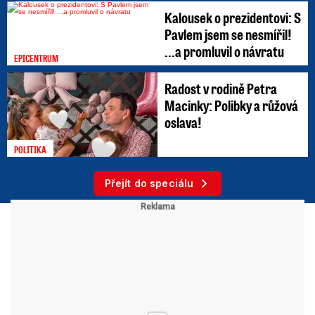
Kalousek o prezidentovi: S
Pavlem jsem se nesmířil!
...a promluvil o návratu
EPICENTRUM
Radost v rodině Petra
Macinky: Polibky a růžová
oslava!
POLITIKA
Přejít do speciálu