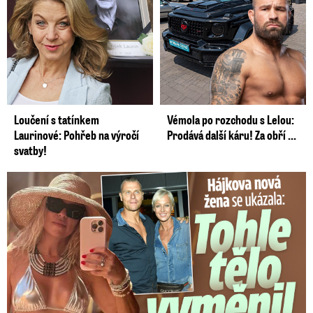
Loučení s tatínkem
Vémola po rozchodu s Lelou:
Laurinové: Pohřeb na výročí
Prodává další káru! Za obří ...
svatby!
Tohle tělo nahradilo Belo: Nová partnerka se ukázala...