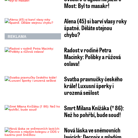
Most: Byl to masakr!
Alena (45) si barví vlasy roky
špatně. Děláte stejnou
chybu?
REKLAMA
Radost v rodině Petra
Macinky: Polibky a růžová
oslava!
Svatba pravnučky českého
krále! Luxusní šperky i
urozená sešlost
Smrt Milana Knížáka († 86):
Než ho pohřbí, bude soud!
Nová láska ve sněmovních
lavicích: Decroix s mladým