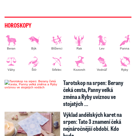
HOROSKOPY
Beran
Býk
Blíženci
Rak
Lev
Panna
Váhy
Štír
Střelec
Kozoroh
Vodnář
Ryby
Tarotskop na srpen: Berany
čeká cesta, Panny velká
změna a Ryby uvíznou ve
stojatých …
Výklad andělských karet na
srpen: Tato 3 znamení čeká
nejnáročnější období. Kdo
bude…