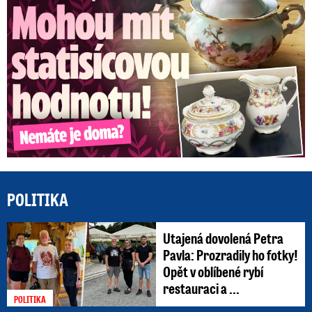
POLITIKA
Utajená dovolená Petra
Pavla: Prozradily ho fotky!
Opět v oblíbené rybí
restauraci a ...
POLITIKA