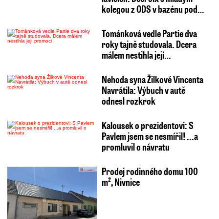
kolegou z ODS v bazénu pod…
Tománková vedle Partie dva
roky tajně studovala. Dcera
málem nestihla její…
Nehoda syna Žilkové Vincenta
Navrátila: Výbuch v autě
odnesl rozkrok
Kalousek o prezidentovi: S
Pavlem jsem se nesmířil! ...a
promluvil o návratu
Prodej rodinného domu 100
m², Nivnice