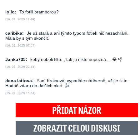
lollo:
To fotili bramborou?
(16. 01. 2025 11:49)
caribika:
Je už stará a ani týmto typom fotiek nič nezachráni.
Mala by s tým skončiť.
(16. 01. 2025 07:07)
Janka735:
keby neboli filtre , tak ju nikto nepozná.... 😁 👎
(15. 01. 2025 22:44)
dana lattova:
Paní Krainová, vypadáte nádherně, užijte si to.
Hodně zdaru do dalších akcí. 👍
(15. 01. 2025 15:54)
PŘIDAT NÁZOR
ZOBRAZIT CELOU DISKUSI