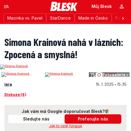
Můj Blesk
Macinka vs. Pavel
StarDance
Made in Česko
Festiva
Simona Krainová nahá v lázních:
Zpocená a smyslná!
75
Fotogalerie >
lara
15. 1. 2025 • 15:35
Diskuze (6)
Jak vám má Google doporučovat Blesk?
Sledujte nás
Preferujte nás
Jak to celé funguje