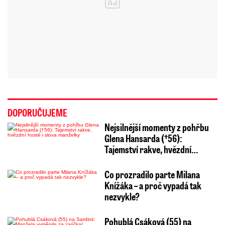
DOPORUČUJEME
Nejsilnější momenty z pohřbu
Glena Hansarda (†56):
Tajemství rakve, hvězdní…
Co prozradilo parte Milana
Knížáka – a proč vypadá tak
nezvykle?
Pohublá Csáková (55) na