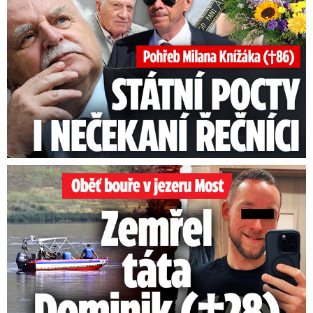
Oběť bouře v jezeru Most: Zemřel táta Dominik (†28)