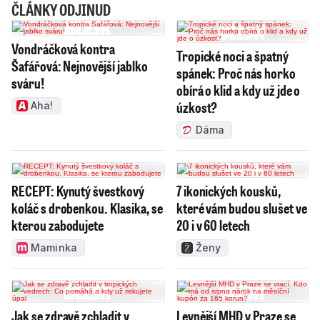
ČLÁNKY ODJINUD
Vondráčková kontra
Tropické noci a špatný
Šafářová: Nejnovější jablko
spánek: Proč nás horko
sváru!
obírá o klid a kdy už jde o
úzkost?
Aha!
Dáma
RECEPT: Kynutý švestkový
7 ikonických kousků,
koláč s drobenkou. Klasika, se
které vám budou slušet ve
kterou zabodujete
20 i v 60 letech
Maminka
Ženy
Jak se zdravě zchladit v
Levnější MHD v Praze se