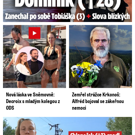
Nová láska ve Sněmovně:
Zemřel strážce Krkonoš:
Decroix s mladým kolegou z
Alfréd bojoval se zákeřnou
ODS
nemoci
Smrtelný pád chlapce: Matka vydala vyjádření na 16 stran