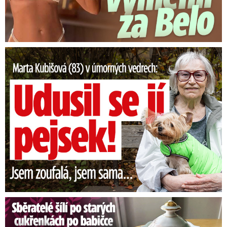
Marta Kubišová (83) v úmorných vedrech: Udusil se jí pejsek!
Sběratelé šílí po cukřenkách po babičce: Statisícová hodnota