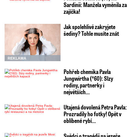
Sardinii: Manžela vyměnila za
zajíčka!
Jak spolehlivě zakryjete
šediny? Tohle musíte znát
REKLAMA
Pohřeb chemika Pavla
Jungwirtha (†60): Slzy
rodiny, partnerky i
největších…
Utajená dovolená Petra Pavla:
Prozradily ho fotky! Opět v
oblíbené rybí…
Svědci o tragédii na jezeře