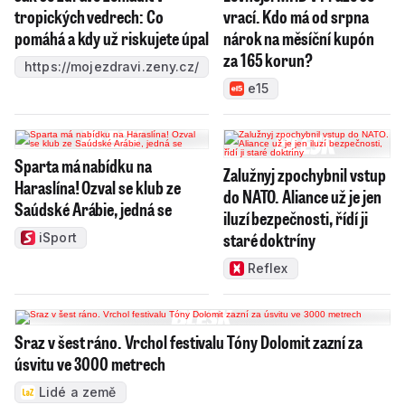
tropických vedrech: Co
vrací. Kdo má od srpna
pomáhá a kdy už riskujete úpal
nárok na měsíční kupón
za 165 korun?
https://mojezdravi.zeny.cz/
e15
Sparta má nabídku na
Zalužnyj zpochybnil vstup
Haraslína! Ozval se klub ze
do NATO. Aliance už je jen
Saúdské Arábie, jedná se
iluzí bezpečnosti, řídí ji
staré doktríny
iSport
Reflex
Sraz v šest ráno. Vrchol festivalu Tóny Dolomit zazní za
úsvitu ve 3000 metrech
Lidé a země