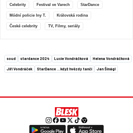
Celebrity
Festival ve Varech
StarDance
Módní policie Iny T.
Královská rodina
České celebrity
TV, Filmy, seriály
soud
stardance 2024
Lucie Vondráčková
Helena Vondráčková
Jiří Vondráček
StarDance …když hvězdy tančí
Jan Šinágl