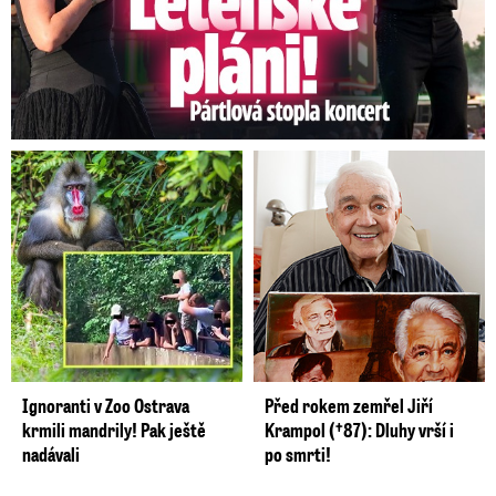
Ignoranti v Zoo Ostrava
Před rokem zemřel Jiří
krmili mandrily! Pak ještě
Krampol (†87): Dluhy vrší i
nadávali
po smrti!