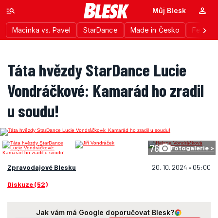
Můj Blesk
Macinka vs. Pavel
StarDance
Made in Česko
Festiva
Táta hvězdy StarDance Lucie
Vondráčkové: Kamarád ho zradil
u soudu!
76
Fotogalerie >
Zpravodajové Blesku
20. 10. 2024 • 05:00
Diskuze (52)
Jak vám má Google doporučovat Blesk?