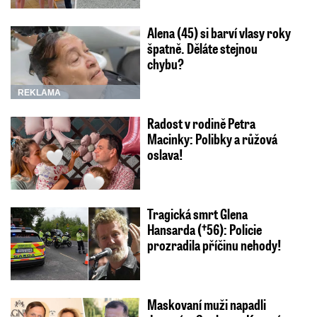
Alena (45) si barví vlasy roky
špatně. Děláte stejnou
chybu?
REKLAMA
Radost v rodině Petra
Macinky: Polibky a růžová
oslava!
Tragická smrt Glena
Hansarda (†56): Policie
prozradila příčinu nehody!
Maskovaní muži napadli