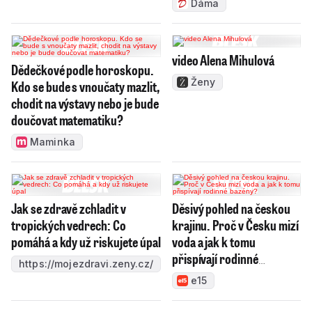
Dáma
video Alena Mihulová
Dědečkové podle horoskopu.
Ženy
Kdo se bude s vnoučaty mazlit,
chodit na výstavy nebo je bude
doučovat matematiku?
Maminka
Jak se zdravě zchladit v
Děsivý pohled na českou
tropických vedrech: Co
krajinu. Proč v Česku mizí
pomáhá a kdy už riskujete úpal
voda a jak k tomu
přispívají rodinné
https://mojezdravi.zeny.cz/
bazény?
e15