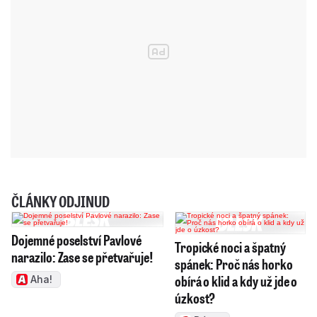
ČLÁNKY ODJINUD
Dojemné poselství Pavlové
Tropické noci a špatný
narazilo: Zase se přetvařuje!
spánek: Proč nás horko
obírá o klid a kdy už jde o
Aha!
úzkost?