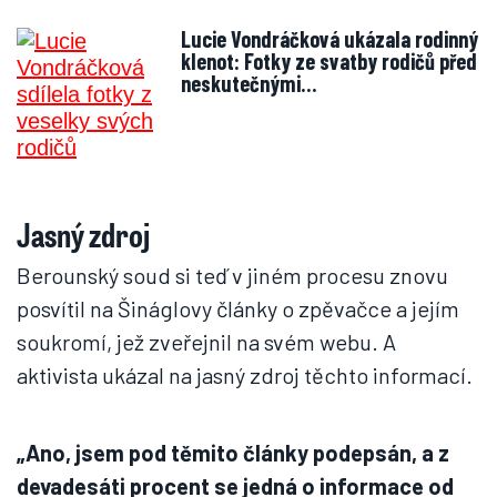
Lucie Vondráčková ukázala rodinný
klenot: Fotky ze svatby rodičů před
neskutečnými…
Jasný zdroj
Berounský soud si teď v jiném procesu znovu
posvítil na Šináglovy články o zpěvačce a jejím
soukromí, jež zveřejnil na svém webu. A
aktivista ukázal na jasný zdroj těchto informací.
„Ano, jsem pod těmito články podepsán, a z
devadesáti procent se jedná o informace od