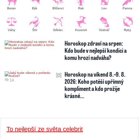
Beran
Býk
Blíženci
Rak
Lev
Panna
Váhy
Štír
Střelec
Kozoroh
Vodnář
Ryby
Horoskop zdraví na srpen:
Kdo bude v nejlepší kondici a
komu hrozí nadváha?
Horoskop na víkend 8.–9. 8.
2026: Koho potěší upřímný
14
kompliment a kdo prožije
krásné…
To nejlepší ze světa celebrit