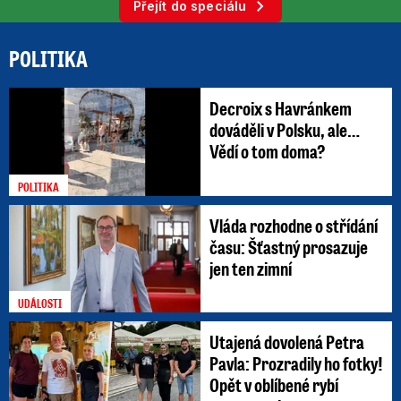
Přejít do speciálu
POLITIKA
Decroix s Havránkem
dováděli v Polsku, ale…
Vědí o tom doma?
POLITIKA
Vláda rozhodne o střídání
času: Šťastný prosazuje
jen ten zimní
UDÁLOSTI
Utajená dovolená Petra
Pavla: Prozradily ho fotky!
Opět v oblíbené rybí