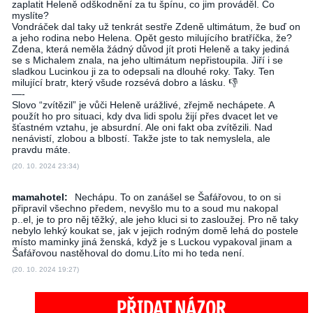
zaplatit Heleně odškodnění za tu špínu, co jim prováděl. Co
myslíte?
Vondráček dal taky už tenkrát sestře Zdeně ultimátum, že buď on
a jeho rodina nebo Helena. Opět gesto milujícího bratříčka, že?
Zdena, která neměla žádný důvod jít proti Heleně a taky jediná
se s Michalem znala, na jeho ultimátum nepřistoupila. Jiří i se
sladkou Lucinkou ji za to odepsali na dlouhé roky. Taky. Ten
milující bratr, který všude rozsévá dobro a lásku. 👎
—-
Slovo “zvítězil” je vůči Heleně urážlivé, zřejmě nechápete. A
použít ho pro situaci, kdy dva lidi spolu žijí přes dvacet let ve
šťastném vztahu, je absurdní. Ale oni fakt oba zvítězili. Nad
nenávistí, zlobou a blbostí. Takže jste to tak nemyslela, ale
pravdu máte.
(20. 10. 2024 23:34)
mamahotel:
Nechápu. To on zanášel se Šafářovou, to on si
připravil všechno předem, nevyšlo mu to a soud mu nakopal
p..el, je to pro něj těžký, ale jeho kluci si to zasloužej. Pro ně taky
nebylo lehký koukat se, jak v jejich rodným domě lehá do postele
místo maminky jiná ženská, když je s Luckou vypakoval jinam a
Šafářovou nastěhoval do domu.Líto mi ho teda není.
(20. 10. 2024 19:27)
PŘIDAT NÁZOR