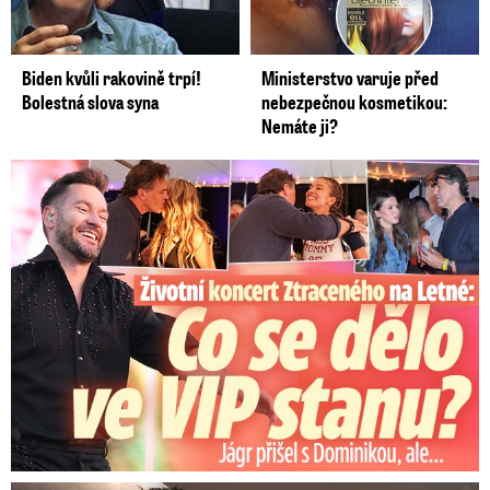
Biden kvůli rakovině trpí!
Ministerstvo varuje před
Bolestná slova syna
nebezpečnou kosmetikou:
Nemáte ji?
Koncert Ztraceného na Letné: Jágr přišel s Dominikou, ale...