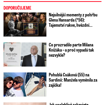
DOPORUČUJEME
Nejsilnější momenty z pohřbu
Glena Hansarda (†56):
Tajemství rakve, hvězdní…
Co prozradilo parte Milana
Knížáka – a proč vypadá tak
nezvykle?
Pohublá Csáková (55) na
Sardinii: Manžela vyměnila za
zajíčka!
Jak spolehlivě zakryjete