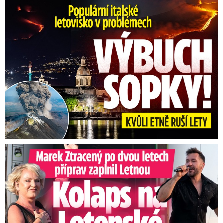
Erupce sicilské sopky Etny: Ruší desítky letů
Marek Ztracený na Letné: Pártlová stopla koncert