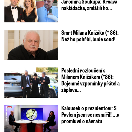
Jaromíra Soukupa: Krvavá
nakládačka, zmlátili ho…
Smrt Milana Knížáka († 86):
Než ho pohřbí, bude soud!
Poslední rozloučení s
Milanem Knížákem (†86):
Dojemné vzpomínky přátel a
záplava…
Kalousek o prezidentovi: S
Pavlem jsem se nesmířil! ...a
promluvil o návratu