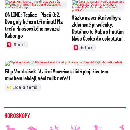
ONLINE: Teplice - Plzeň 0:2.
Sázka na senátní volby a
Dva góly během tří minut! Na
zklamané pravičáky.
trefu Hrošovského navázal
Dotáhne to Kuba s hnutím
Kabongo
Naše Česko do celostátní
politiky?
iSport
Reflex
Filip Vondrášek: V Jižní Americe si lidé plují životem
mnohem lehčeji, věci tolik neřeší
Lidé a země
HOROSKOPY