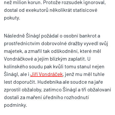
než milion korun. Protože rozsudek ignoroval,
dostal od exekutorů několikrát statisícové
pokuty.
Následně Šinágl požádal o osobní bankrot a
prostřednictvím dobrovolné dražby vyvedl svůj
majetek, a zmařil tak odškodnění, které měl
Vondráčkové a jejím blízkým zaplatit. U
kolínského soudu pak kvůli tomu stanul nejen
Šinágl, ale i
Jiří Vondráček
, jenž mu měl tuhle
lest doporučit. Hudebníka ale soudce na jaře
zprostil obžaloby, zatímco Šinágl a tři obžalovaní
dostali za maření úředního rozhodnutí
podmínky.