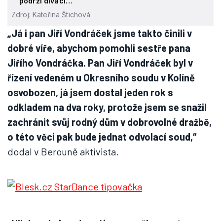
podrží diváci…“
Zdroj: Kateřina Štichová
„Já i pan Jiří Vondráček jsme takto činili v
dobré víře, abychom pomohli sestře pana
Jiřího Vondráčka. Pan Jiří Vondráček byl v
řízení vedeném u Okresního soudu v Kolíně
osvobozen, já jsem dostal jeden rok s
odkladem na dva roky, protože jsem se snažil
zachránit svůj rodný dům v dobrovolné dražbě,
o této věci pak bude jednat odvolací soud,“
dodal v Berouně aktivista.