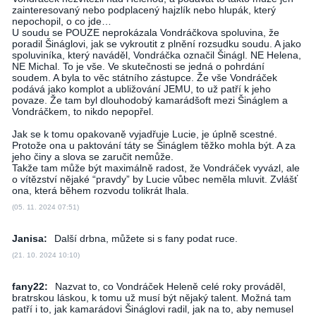
zainteresovaný nebo podplacený hajzlík nebo hlupák, který
nepochopil, o co jde…
U soudu se POUZE neprokázala Vondráčkova spoluvina, že
poradil Šináglovi, jak se vykroutit z plnění rozsudku soudu. A jako
spoluviníka, který naváděl, Vondráčka označil Šinágl. NE Helena,
NE Michal. To je vše. Ve skutečnosti se jedná o pohrdání
soudem. A byla to věc státního zástupce. Že vše Vondráček
podává jako komplot a ubližování JEMU, to už patří k jeho
povaze. Že tam byl dlouhodobý kamarádšoft mezi Šináglem a
Vondráčkem, to nikdo nepopřel.
Jak se k tomu opakovaně vyjadřuje Lucie, je úplně scestné.
Protože ona u paktování táty se Šináglem těžko mohla být. A za
jeho činy a slova se zaručit nemůže.
Takže tam může být maximálně radost, že Vondráček vyvázl, ale
o vítězství nějaké “pravdy” by Lucie vůbec neměla mluvit. Zvlášť
ona, která během rozvodu tolikrát lhala.
(05. 11. 2024 07:51)
Janisa:
Další drbna, můžete si s fany podat ruce.
(21. 10. 2024 10:10)
fany22:
Nazvat to, co Vondráček Heleně celé roky prováděl,
bratrskou láskou, k tomu už musí být nějaký talent. Možná tam
patří i to, jak kamarádovi Šináglovi radil, jak na to, aby nemusel