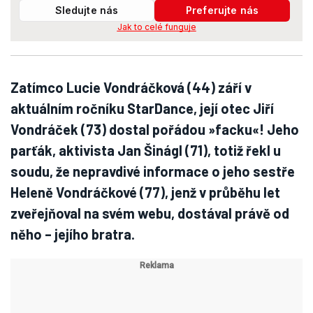
Sledujte nás
Preferujte nás
Jak to celé funguje
Zatímco Lucie Vondráčková (44) září v
aktuálním ročníku StarDance, její otec Jiří
Vondráček (73) dostal pořádou »facku«! Jeho
parťák, aktivista Jan Šinágl (71), totiž řekl u
soudu, že nepravdivé informace o jeho sestře
Heleně Vondráčkové (77), jenž v průběhu let
zveřejňoval na svém webu, dostával právě od
něho – jejího bratra.