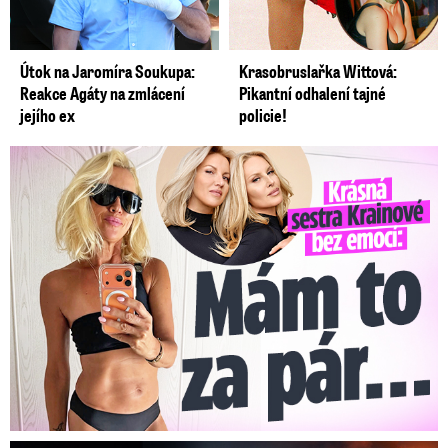
Útok na Jaromíra Soukupa:
Krasobruslařka Wittová:
Reakce Agáty na zmlácení
Pikantní odhalení tajné
jejího ex
policie!
Krásná sestra Krainové bez emocí: Mám to za pár…