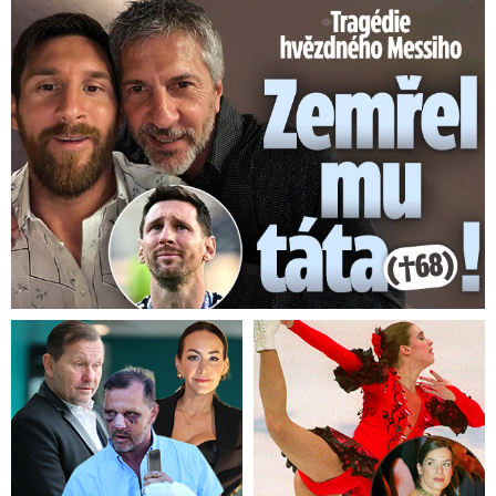
Tragédie hvězdného Messiho: Zemřel mu táta (†68)!