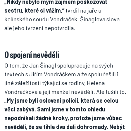
„Nikdy nebylo mým zájmem poškozovat
sestru, které si vážím,“
tvrdil na jaře u
kolínského soudu Vondráček. Šináglova slova
ale jeho tvrzení nepotvrdila.
O spojení nevěděli
O tom, že Jan Šinágl spolupracuje na svých
textech s Jiřím Vondráčkem a že spolu řešili i
jiné záležitosti týkající se rodiny, Helena
Vondráčková a její manžel nevěděli. Ale tušili to.
„My jsme byli osloveni policií, která se celou
věcí zabývá. Sami jsme v tomto ohledu
nepodnikali žádné kroky, protože jsme vůbec
nevěděli, že se tihle dva dali dohromady. Nebýt