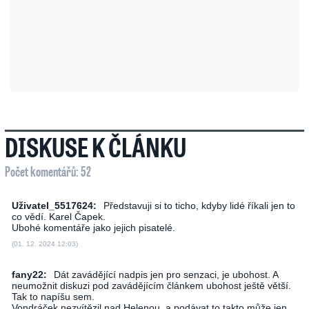
DISKUSE K ČLÁNKU
Počet komentářů: 52
Uživatel_5517624:
Představuji si to ticho, kdyby lidé říkali jen to
co vědí. Karel Čapek.
Ubohé komentáře jako jejich pisatelé.
(01. 12. 2024 12:03)
fany22:
Dát zavádějící nadpis jen pro senzaci, je ubohost. A
neumožnit diskuzi pod zavádějícím článkem ubohost ještě větší.
Tak to napíšu sem.
Vondráček nezvítězil nad Helenou, a podávat to takto může jen