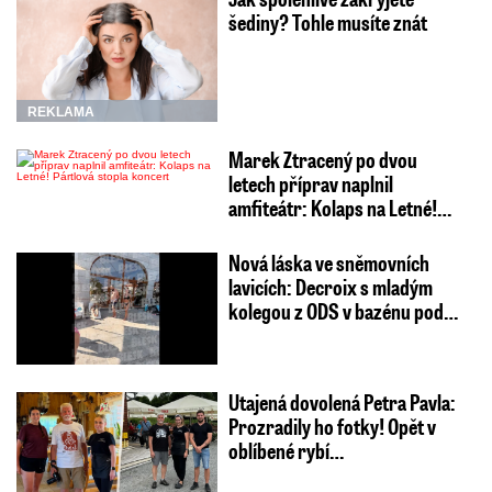
šediny? Tohle musíte znát
REKLAMA
Marek Ztracený po dvou
letech příprav naplnil
amfiteátr: Kolaps na Letné!…
Nová láska ve sněmovních
lavicích: Decroix s mladým
kolegou z ODS v bazénu pod…
Utajená dovolená Petra Pavla:
Prozradily ho fotky! Opět v
oblíbené rybí…