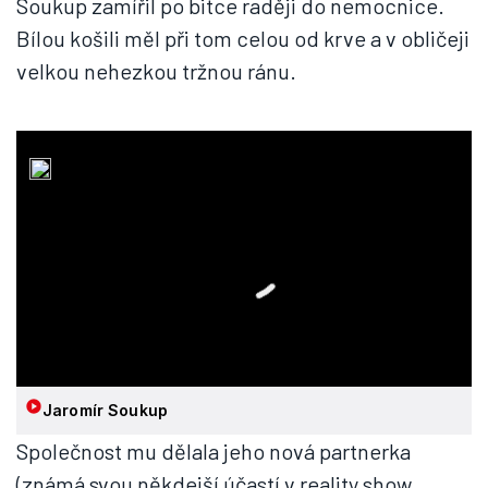
Soukup zamířil po bitce raději do nemocnice.
Bílou košili měl při tom celou od krve a v obličeji
velkou nehezkou tržnou ránu.
Jaromír Soukup
Společnost mu dělala jeho nová partnerka
(známá svou někdejší účastí v reality show