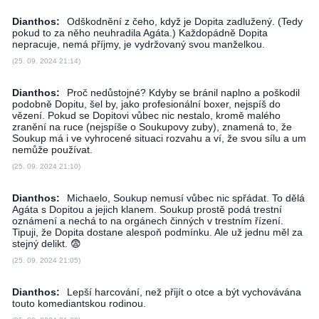
Dianthos:
Odškodnění z čeho, když je Dopita zadlužený. (Tedy
pokud to za něho neuhradila Agáta.) Každopádně Dopita
nepracuje, nemá příjmy, je vydržovaný svou manželkou.
(25. 09. 2024 21:14)
Dianthos:
Proč nedůstojné? Kdyby se bránil naplno a poškodil
podobně Dopitu, šel by, jako profesionální boxer, nejspíš do
vězení. Pokud se Dopitovi vůbec nic nestalo, kromě malého
zranění na ruce (nejspíše o Soukupovy zuby), znamená to, že
Soukup má i ve vyhrocené situaci rozvahu a ví, že svou sílu a um
nemůže používat.
(25. 09. 2024 21:10)
Dianthos:
Michaelo, Soukup nemusí vůbec nic spřádat. To dělá
Agáta s Dopitou a jejich klanem. Soukup prostě podá trestní
oznámení a nechá to na orgánech činných v trestním řízení.
Tipuji, že Dopita dostane alespoň podmínku. Ale už jednu měl za
stejný delikt. 😨
(25. 09. 2024 21:05)
Dianthos:
Lepší harcování, než přijít o otce a být vychovávána
touto komediantskou rodinou.