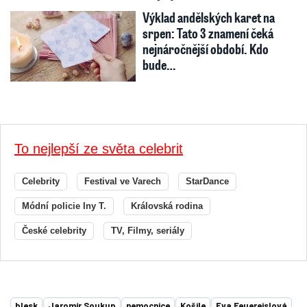
Výklad andělských karet na
srpen: Tato 3 znamení čeká
nejnáročnější období. Kdo
bude…
To nejlepší ze světa celebrit
Celebrity
Festival ve Varech
StarDance
Módní policie Iny T.
Královská rodina
České celebrity
TV, Filmy, seriály
blesk
Jaromír Soukup
nemocnice
Košile
Eva Feuereislová