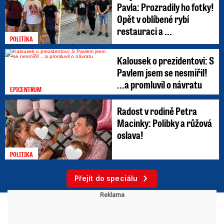
Pavla: Prozradily ho fotky!
Opět v oblíbené rybí
restauraci a ...
POLITIKA
Kalousek o prezidentovi: S
Pavlem jsem se nesmířil!
...a promluvil o návratu
EPICENTRUM
Radost v rodině Petra
Macinky: Polibky a růžová
oslava!
POLITIKA
Přejít do speciálu