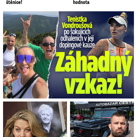
štěnice!
hodnota
Vondroušová po šokujících odhaleních v kauze: Záhadný vzkaz!