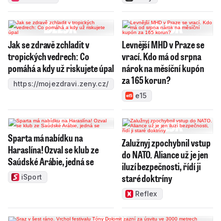
Jak se zdravě zchladit v
Levnější MHD v Praze se
tropických vedrech: Co
vrací. Kdo má od srpna
pomáhá a kdy už riskujete úpal
nárok na měsíční kupón
za 165 korun?
https://mojezdravi.zeny.cz/
e15
Sparta má nabídku na
Zalužnyj zpochybnil vstup
Haraslína! Ozval se klub ze
do NATO. Aliance už je jen
Saúdské Arábie, jedná se
iluzí bezpečnosti, řídí ji
staré doktríny
iSport
Reflex