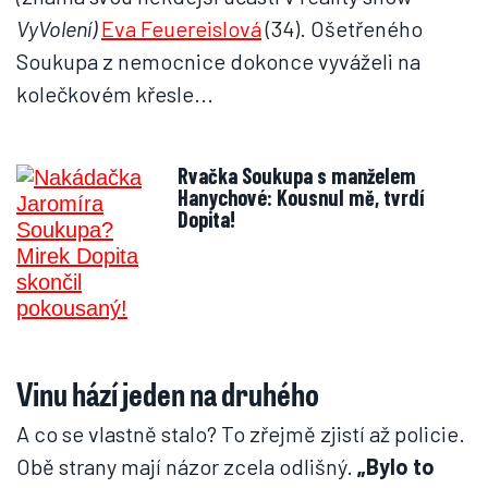
VyVolení)
Eva Feuereislová
(34). Ošetřeného
Soukupa z nemocnice dokonce vyváželi na
kolečkovém křesle...
Rvačka Soukupa s manželem
Hanychové: Kousnul mě, tvrdí
Dopita!
Vinu hází jeden na druhého
A co se vlastně stalo? To zřejmě zjistí až policie.
Obě strany mají názor zcela odlišný.
„Bylo to