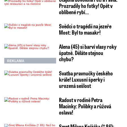
Prozradily ho fotky! Opět v
oblíbené rybí…
Svědci o tragédii na jezeře
Most: Byl to masakr!
Alena (45) si barví vlasy roky
špatně. Děláte stejnou
chybu?
REKLAMA
Svatba pravnučky českého
krále! Luxusní šperky i
urozená sešlost
Radost v rodině Petra
Macinky: Polibky a růžová
oslava!
Smrt Milana Knížáka († 86):