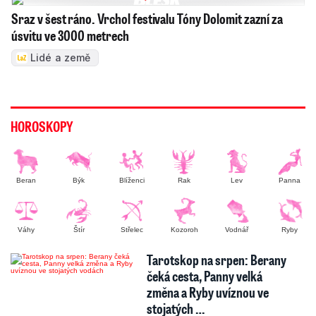
Sraz v šest ráno. Vrchol festivalu Tóny Dolomit zazní za
úsvitu ve 3000 metrech
Lidé a země
HOROSKOPY
Beran
Býk
Blíženci
Rak
Lev
Panna
Váhy
Štír
Střelec
Kozoroh
Vodnář
Ryby
Tarotskop na srpen: Berany
čeká cesta, Panny velká
změna a Ryby uvíznou ve
stojatých …