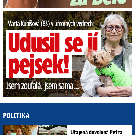
Marta Kubišová (83) v úmorných vedrech: Udusil se jí pejsek!
POLITIKA
Utajená dovolená Petra