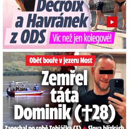
Oběť bouře v jezeru Most: Zemřel táta Dominik (†28)