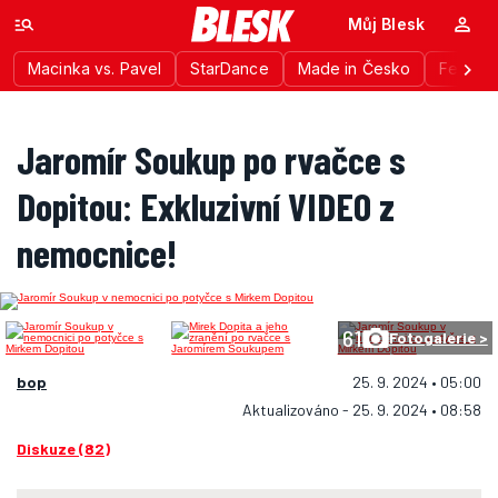
Můj Blesk
Macinka vs. Pavel
StarDance
Made in Česko
Festiva
Jaromír Soukup po rvačce s
Dopitou: Exkluzivní VIDEO z
nemocnice!
61
Fotogalerie >
bop
25. 9. 2024 • 05:00
Aktualizováno - 25. 9. 2024 • 08:58
Diskuze (82)