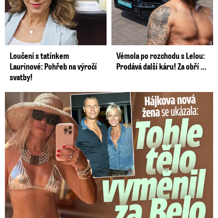
Loučení s tatínkem
Vémola po rozchodu s Lelou:
Laurinové: Pohřeb na výročí
Prodává další káru! Za obří ...
svatby!
Tohle tělo nahradilo Belo: Nová partnerka se ukázala...