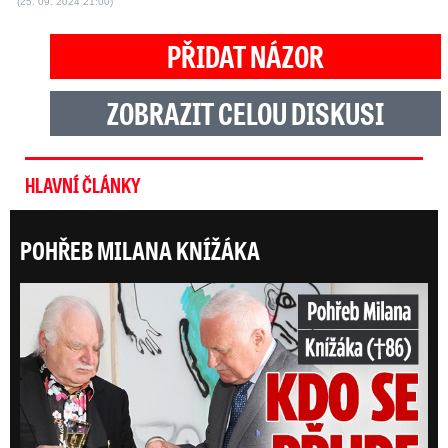
(25. 09. 2024 21:00)
PŘIDAT NÁZOR
ZOBRAZIT CELOU DISKUSI
HLAVNÍ ČLÁNKY
POHŘEB MILANA KNÍŽÁKA
ONLI