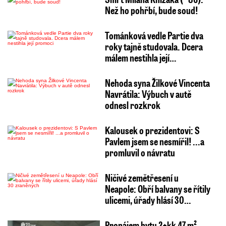
Než ho pohřbí, bude soud!
Tománková vedle Partie dva
roky tajně studovala. Dcera
málem nestihla její…
Nehoda syna Žilkové Vincenta
Navrátila: Výbuch v autě
odnesl rozkrok
Kalousek o prezidentovi: S
Pavlem jsem se nesmířil! ...a
promluvil o návratu
Ničivé zemětřesení u
Neapole: Obří balvany se řítily
ulicemi, úřady hlásí 30…
Pronájem bytu 2+kk 47 m²,