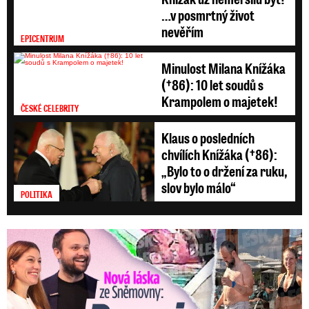
…v posmrtný život
nevěřím
EPICENTRUM
Minulost Milana Knížáka
(†86): 10 let soudů s
Krampolem o majetek!
ČESKÉ CELEBRITY
Klaus o posledních
chvílích Knížáka (†86):
„Bylo to o držení za ruku,
slov bylo málo“
POLITIKA
Nová láska ve Sněmovně: Decroix s mladým kolegou z ODS