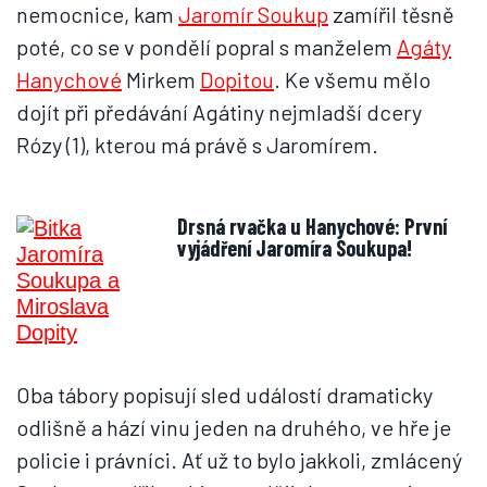
nemocnice, kam
Jaromír Soukup
zamířil těsně
poté, co se v pondělí popral s manželem
Agáty
Hanychové
Mirkem
Dopitou
. Ke všemu mělo
dojít při předávání Agátiny nejmladší dcery
Rózy (1), kterou má právě s Jaromírem.
Drsná rvačka u Hanychové: První
vyjádření Jaromíra Soukupa!
Oba tábory popisují sled událostí dramaticky
odlišně a hází vinu jeden na druhého, ve hře je
policie i právníci. Ať už to bylo jakkoli, zmlácený