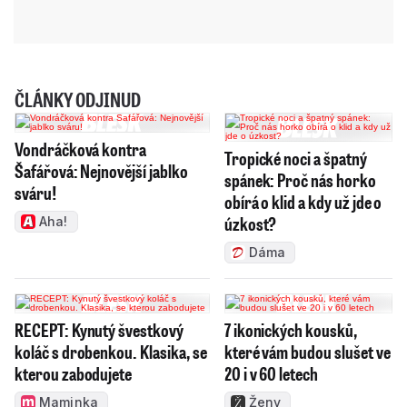
ČLÁNKY ODJINUD
Vondráčková kontra
Tropické noci a špatný
Šafářová: Nejnovější jablko
spánek: Proč nás horko
sváru!
obírá o klid a kdy už jde o
úzkost?
Aha!
Dáma
RECEPT: Kynutý švestkový
7 ikonických kousků,
koláč s drobenkou. Klasika, se
které vám budou slušet ve
kterou zabodujete
20 i v 60 letech
Maminka
Ženy