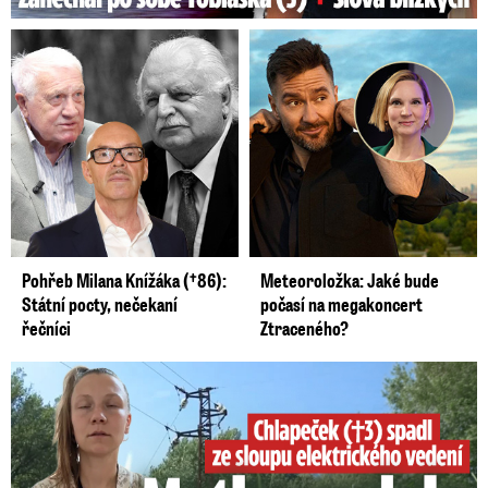
Pohřeb Milana Knížáka (†86):
Meteoroložka: Jaké bude
Státní pocty, nečekaní
počasí na megakoncert
řečníci
Ztraceného?
Smrtelný pád chlapce: Matka vydala vyjádření na 16 stran