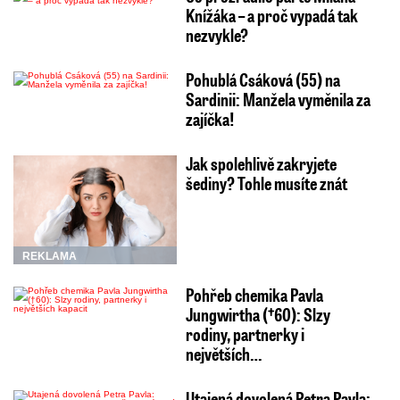
Knížáka – a proč vypadá tak
nezvykle?
Pohublá Csáková (55) na
Sardinii: Manžela vyměnila za
zajíčka!
Jak spolehlivě zakryjete
šediny? Tohle musíte znát
REKLAMA
Pohřeb chemika Pavla
Jungwirtha (†60): Slzy
rodiny, partnerky i
největších…
Utajená dovolená Petra Pavla: