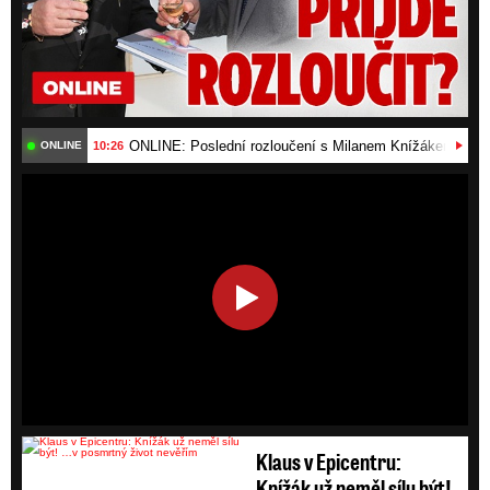
ONLINE: Poslední rozloučení s Milanem Knížákem (†86).
10:26
ONLINE
HD
SD
Klaus v Epicentru:
Knížák už neměl sílu být!