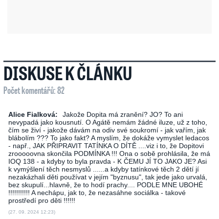
DISKUSE K ČLÁNKU
Počet komentářů: 82
Alice Fialková:
Jakože Dopita má zranění? JO? To ani
nevypadá jako kousnutí. O Agátě nemám žádné iluze, už z toho,
čím se živí - jakože dávám na odiv své soukromí - jak vařím, jak
blábolím ??? To jako fakt? A myslím, že dokáže vymyslet ledacos
- např., JAK PŘIPRAVIT TATÍNKA O DÍTĚ ....viz i to, že Dopitovi
zrooooovna skončila PODMÍNKA !!! Ona o sobě prohlásila, že má
IOQ 138 - a kdyby to byla pravda - K ČEMU JÍ TO JAKO JE? Asi
k vymýšlení těch nesmyslů ......a kdyby tatínkové těch 2 dětí jí
nezakázhali děti používat v jejím "byznusu", tak jede jako urvalá,
bez skupulí...hlavně, že to hodí prachy.... PODLE MNE UBOHÉ
!!!!!!!!!!! A nechápu, jak to, že nezasáhne sociálka - takové
prostředí pro děti !!!!!!
(27. 09. 2024 12:23)