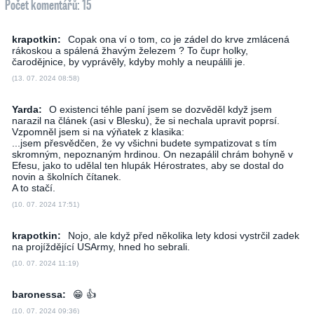
Počet komentářů: 15
krapotkin:
Copak ona ví o tom, co je zádel do krve zmlácená
rákoskou a spálená žhavým železem ? To čupr holky,
čarodějnice, by vyprávěly, kdyby mohly a neupálili je.
(13. 07. 2024 08:58)
Yarda:
O existenci téhle paní jsem se dozvěděl když jsem
narazil na článek (asi v Blesku), že si nechala upravit poprsí.
Vzpomněl jsem si na výňatek z klasika:
...jsem přesvědčen, že vy všichni budete sympatizovat s tím
skromným, nepoznaným hrdinou. On nezapálil chrám bohyně v
Efesu, jako to udělal ten hlupák Hérostrates, aby se dostal do
novin a školních čítanek.
A to stačí.
(10. 07. 2024 17:51)
krapotkin:
Nojo, ale když před několika lety kdosi vystrčil zadek
na projíždějící USArmy, hned ho sebrali.
(10. 07. 2024 11:19)
baronessa:
😁 👍
(10. 07. 2024 09:36)