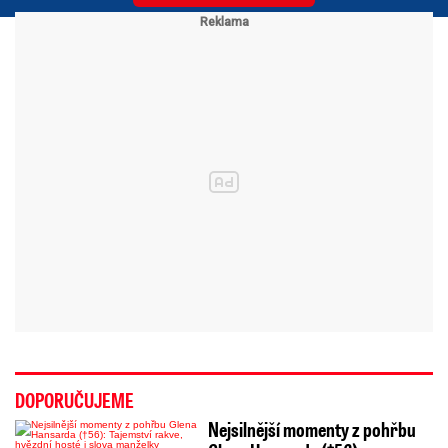
DOPORUČUJEME
Nejsilnější momenty z pohřbu