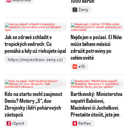
1000 korun
Ženy
Jak se zdravě zchladit v
Nejde jen o počasí. El Niňo
tropických vedrech: Co
může během měsíců
pomáhá a kdy už riskujete úpal
zdražit potraviny po
celém světě
https://mojezdravi.zeny.cz/
e15
Kdo na startu mohl zaujmout
Bartkovský: Ministerstva
Deniu? Motory „S“, duo
nepatří Babišovi,
Zbrojovky i lídři pohárových
Macinkovi či Juchelkovi.
zástupců
Přestaňte útočit, jste jen
správci
iSport
Reflex