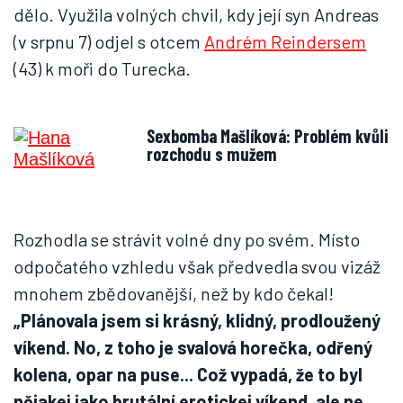
dělo. Využila volných chvil, kdy její syn Andreas
(v srpnu 7) odjel s otcem
Andrém Reindersem
(43) k moři do Turecka.
Sexbomba Mašlíková: Problém kvůli
rozchodu s mužem
Rozhodla se strávit volné dny po svém. Místo
odpočatého vzhledu však předvedla svou vizáž
mnohem zbědovanější, než by kdo čekal!
„Plánovala jsem si krásný, klidný, prodloužený
víkend. No, z toho je svalová horečka, odřený
kolena, opar na puse... Což vypadá, že to byl
nějakej jako brutální erotickej víkend, ale ne,