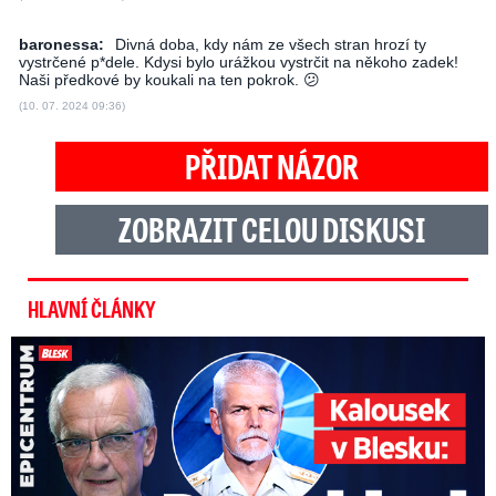
baronessa:
Divná doba, kdy nám ze všech stran hrozí ty
vystrčené p*dele. Kdysi bylo urážkou vystrčit na někoho zadek!
Naši předkové by koukali na ten pokrok. 😕
(10. 07. 2024 09:36)
PŘIDAT NÁZOR
ZOBRAZIT CELOU DISKUSI
HLAVNÍ ČLÁNKY
Kalousek o prezidentovi: S Pavlem jsem se nesmířil!