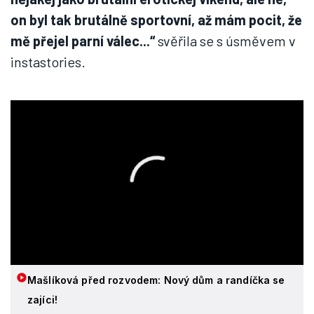
on byl tak brutálně sportovní, až mám pocit, že
mě přejel parní válec...“
svěřila se s úsměvem v
instastories.
Mašlíková před rozvodem: Nový dům a randíčka se
zajíci!