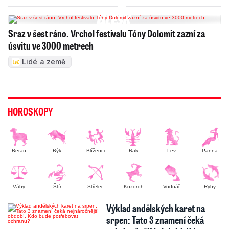
Sraz v šest ráno. Vrchol festivalu Tóny Dolomit zazní za
úsvitu ve 3000 metrech
Lidé a země
HOROSKOPY
Beran
Býk
Blíženci
Rak
Lev
Panna
Váhy
Štír
Střelec
Kozoroh
Vodnář
Ryby
Výklad andělských karet na
srpen: Tato 3 znamení čeká