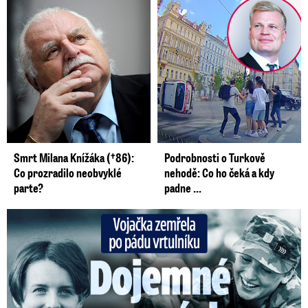
Smrt Milana Knížáka (†86):
Podrobnosti o Turkově
Co prozradilo neobvyklé
nehodě: Co ho čeká a kdy
parte?
padne ...
Vojačka zemřela po pádu vrtulníku: Dojemné vzpomínky na ...