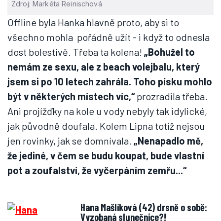
Zdroj: Markéta Reinischová
Offline byla Hanka hlavně proto, aby si to
všechno mohla pořádně užít - i když to odnesla
dost bolestivě. Třeba ta kolena!
„Bohužel to
nemám ze sexu, ale z beach volejbalu, který
jsem si po 10 letech zahrála. Toho písku mohlo
být v některých místech víc,“
prozradila třeba.
Ani projížďky na kole u vody nebyly tak idylické,
jak původně doufala. Kolem Lipna totiž nejsou
jen rovinky, jak se domnívala.
„Nenapadlo mě,
že jediné, v čem se budu koupat, bude vlastní
pot a zoufalství, že vyčerpáním zemřu...“
Hana Mašlíková (42) drsně o sobě:
Vyzobaná slunečnice?!