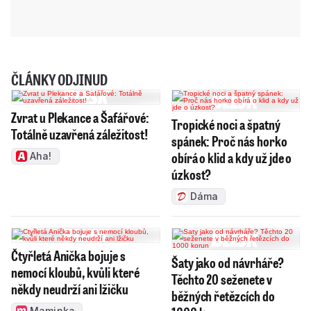
ČLÁNKY ODJINUD
Zvrat u Plekance a Šafářové:
Tropické noci a špatný
Totálně uzavřená záležitost!
spánek: Proč nás horko
obírá o klid a kdy už jde o
Aha!
úzkost?
Dáma
Čtyřletá Anička bojuje s
Šaty jako od návrháře?
nemocí kloubů, kvůli které
Těchto 20 seženete v
někdy neudrží ani lžičku
běžných řetězcích do
Maminka