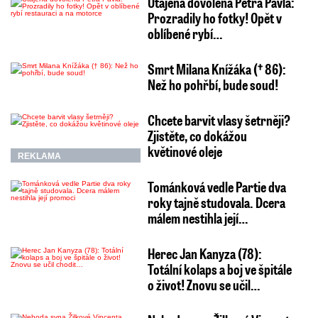
Utajená dovolená Petra Pavla:
Prozradily ho fotky! Opět v
oblíbené rybí…
Smrt Milana Knížáka († 86):
Než ho pohřbí, bude soud!
Chcete barvit vlasy šetrněji?
Zjistěte, co dokážou
květinové oleje
REKLAMA
Tománková vedle Partie dva
roky tajně studovala. Dcera
málem nestihla její…
Herec Jan Kanyza (78):
Totální kolaps a boj ve špitále
o život! Znovu se učil…