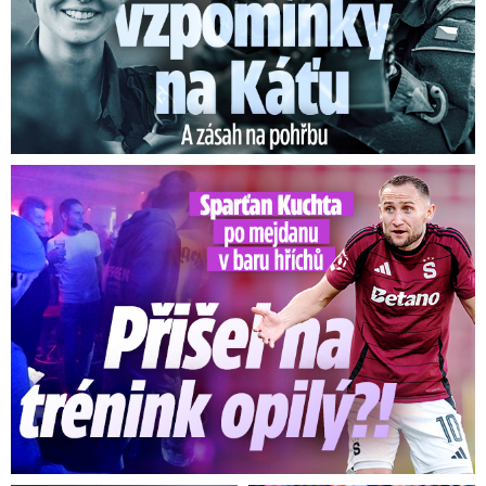
Kuchta po mejdanu v baru hříchů: Přišel na trénink opilý?!