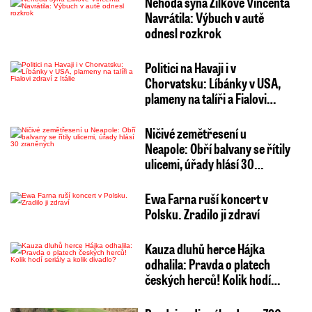
Nehoda syna Žilkové Vincenta
Navrátila: Výbuch v autě
odnesl rozkrok
Politici na Havaji i v
Chorvatsku: Líbánky v USA,
plameny na talíři a Fialovi…
Ničivé zemětřesení u
Neapole: Obří balvany se řítily
ulicemi, úřady hlásí 30…
Ewa Farna ruší koncert v
Polsku. Zradilo ji zdraví
Kauza dluhů herce Hájka
odhalila: Pravda o platech
českých herců! Kolik hodí…