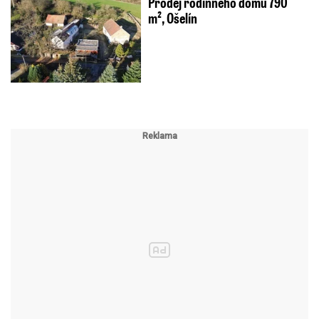
Prodej rodinného domu 790
m², Ošelín