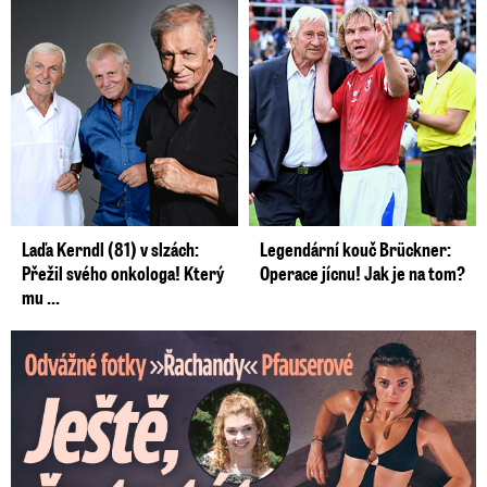
Laďa Kerndl (81) v slzách:
Legendární kouč Brückner:
Přežil svého onkologa! Který
Operace jícnu! Jak je na tom?
mu ...
Odvážné fotky Denisy Pfauserové: Ještě, že to táta nevidí