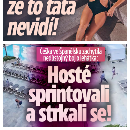
Češka ve Španělsku natočila nedůstojný boj o lehátka