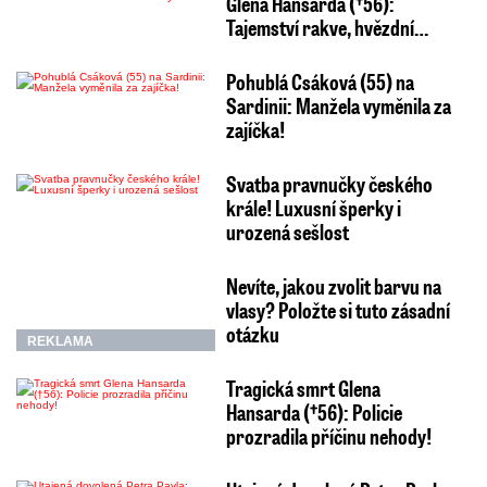
Glena Hansarda (†56):
Tajemství rakve, hvězdní…
Pohublá Csáková (55) na
Sardinii: Manžela vyměnila za
zajíčka!
Svatba pravnučky českého
krále! Luxusní šperky i
urozená sešlost
Nevíte, jakou zvolit barvu na
vlasy? Položte si tuto zásadní
otázku
REKLAMA
Tragická smrt Glena
Hansarda (†56): Policie
prozradila příčinu nehody!