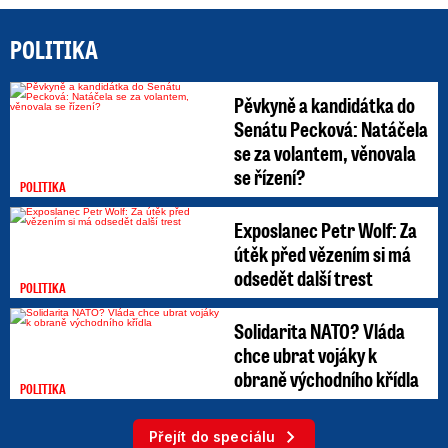
POLITIKA
Pěvkyně a kandidátka do
Senátu Pecková: Natáčela
se za volantem, věnovala
se řízení?
POLITIKA
Exposlanec Petr Wolf: Za
útěk před vězením si má
odsedět další trest
POLITIKA
Solidarita NATO? Vláda
chce ubrat vojáky k
obraně východního křídla
POLITIKA
Přejít do speciálu