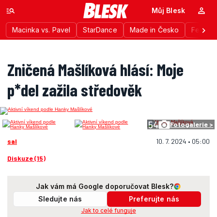
Můj Blesk
Macinka vs. Pavel
StarDance
Made in Česko
Festiva
Zničená Mašlíková hlásí: Moje
p*del zažila středověk
54
Fotogalerie >
sal
10. 7. 2024 • 05:00
Diskuze (15)
Jak vám má Google doporučovat Blesk?
Sledujte nás
Preferujte nás
Jak to celé funguje