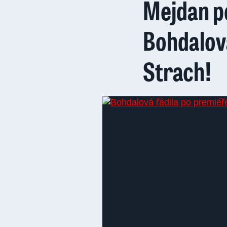
Mejdan po
Bohdalová
Strach!