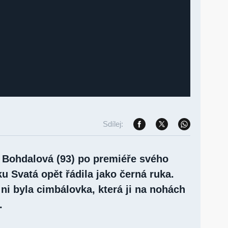
Sdílej:
na Bohdalová (93) po premiéře svého
u Svatá opět řádila jako černá ruka.
ni byla cimbálovka, která ji na nohách
.