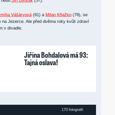
, nebo
Jiří Dvořák
(57).
mília Vášáryová
(81) a
Milan Kňažko
(78), se
e na Jezerce. Ale před dvěma roky kvůli zdraví
m v divadle.
Jiřina Bohdalová má 93:
Tajná oslava!
170 fotografií