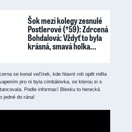
Šok mezi kolegy zesnulé
Postlerové (†59): Zdrcená
Bohdalová: Vždyť to byla
krásná, smavá holka...
erna se konal večírek, kde hlavní roli opět měla
apením pro ni byla cimbálovka, se kterou si s
atancovala. Podle informací Blesku to herecká
o jedné do rána!