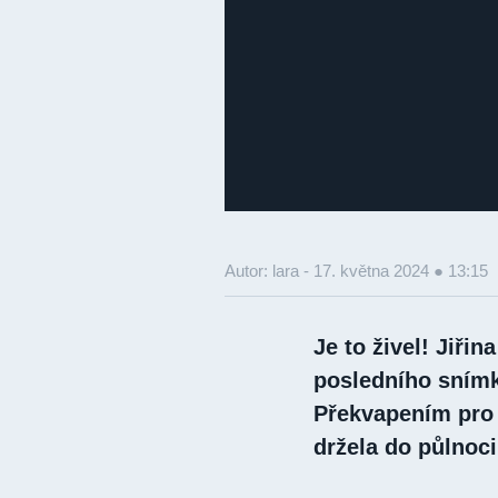
Autor: lara -
17. května 2024 ● 13:15
Je to živel! Jiři
posledního snímk
Překvapením pro 
držela do půlnoci