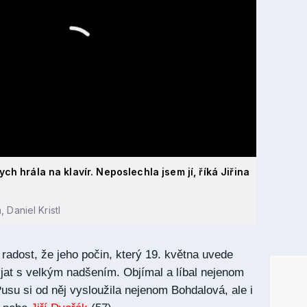
ch hrála na klavír. Neposlechla jsem jí, říká Jiřina
 Daniel Kristl
radost, že jeho počin, který 19. května uvede
řijat s velkým nadšením. Objímal a líbal nejenom
Pusu si od něj vysloužila nejenom Bohdalová, ale i