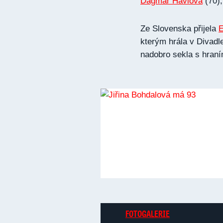
Dagmar Havlová
(70)
Ze Slovenska přijela
E
kterým hrála v Divadl
nadobro sekla s hraní
FOTOGALERIE