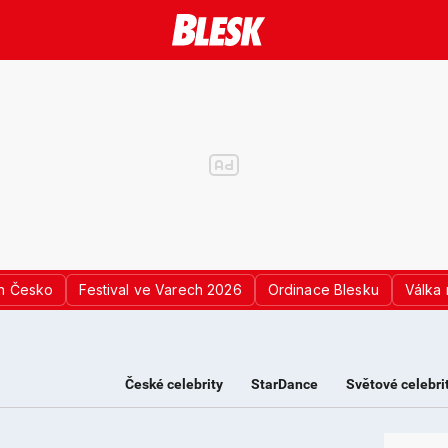
n Česko
Festival ve Varech 2026
Ordinace Blesku
Válka 
České celebrity
StarDance
Světové celebri