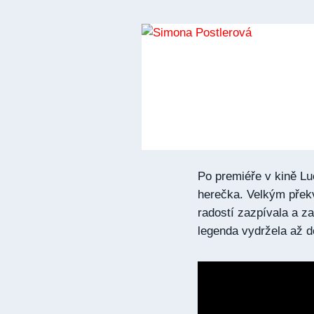
Po premiéře v kině Luc
herečka. Velkým překv
radostí zazpívala a z
legenda vydržela až d