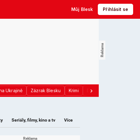
Můj Blesk
Přihlásit se
na Ukrajině
Zázrak Blesku
Krimi
Donald Trump
Sport
ty
Seriály, filmy, kino a tv
Více