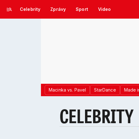
Celebrity
Zprávy
Sport
Video
Macinka vs. Pavel
StarDance
Made i
CELEBRITY