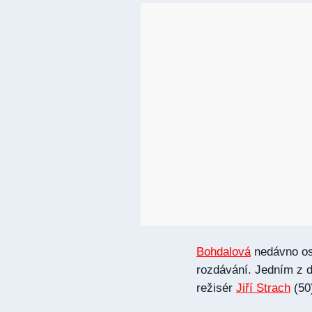
Bohdalová
nedávno osl
rozdávání. Jedním z d
režisér
Jiří Strach
(50