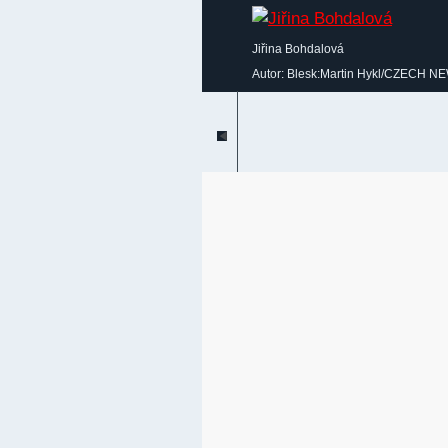
Jiřina Bohdalová
Autor: Blesk:Martin Hykl/CZECH N