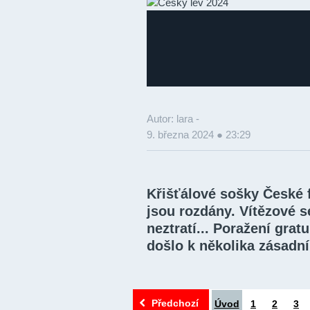
Autor: lara -
9. března 2024 ● 23:29
Křišťálové sošky České 
jsou rozdány. Vítězové s
neztratí... Poražení gra
došlo k několika zásad
Předchozí
Úvod
1
2
3