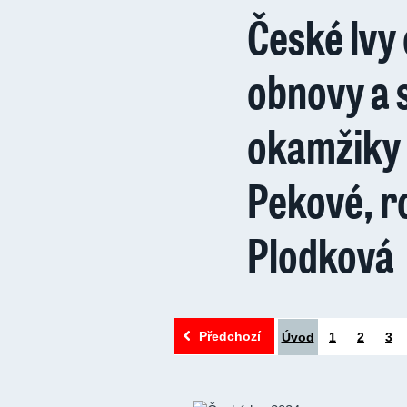
České lvy 
obnovy a s
okamžiky 
Pekové, r
Plodková
Předchozí
Úvod
1
2
3