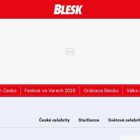
n Česko
Festival ve Varech 2026
Ordinace Blesku
Válka 
České celebrity
StarDance
Světové celebri