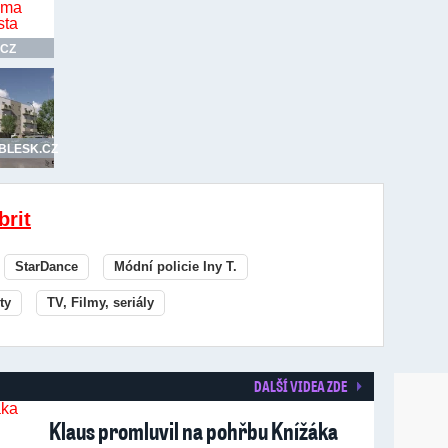
.CZ
.BLESK.CZ
brit
StarDance
Módní policie Iny T.
ty
TV, Filmy, seriály
DALŠÍ VIDEA ZDE
Klaus promluvil na pohřbu Knížáka