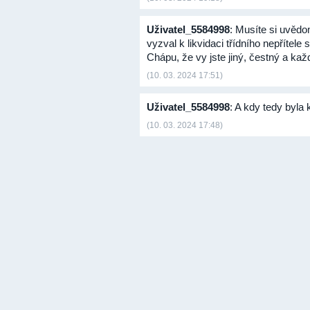
Uživatel_5584998
: Musíte si uvědo
vyzval k likvidaci třídního nepřítele 
Chápu, že vy jste jiný, čestný a každ
(10. 03. 2024 17:51)
Uživatel_5584998
: A kdy tedy byla 
(10. 03. 2024 17:48)