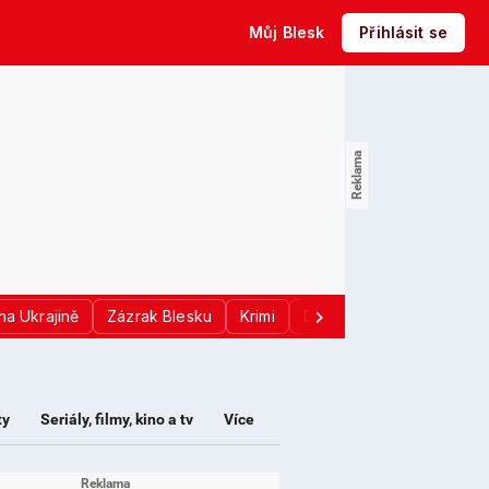
Můj Blesk
Přihlásit se
na Ukrajině
Zázrak Blesku
Krimi
Donald Trump
Sport
ty
Seriály, filmy, kino a tv
Více