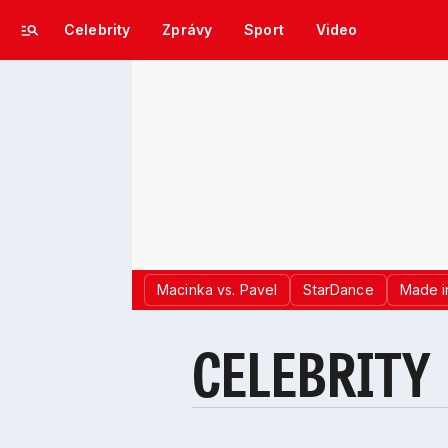
Celebrity
Zprávy
Sport
Video
Macinka vs. Pavel
StarDance
Made i
CELEBRITY