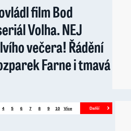
ovládl film Bod
eriál Volha. NEJ
lvího večera! Řádění
ozparek Farne i tmavá
Další
4
5
6
7
8
9
10
Více