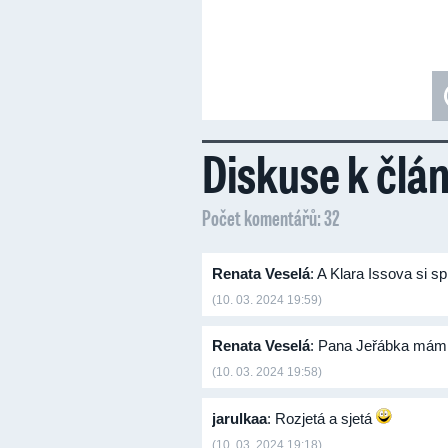
Diskuse k člá
Počet komentářů: 32
Renata Veselá
: A Klara Issova si s
(10. 03. 2024 19:59)
Renata Veselá
: Pana Jeřábka mám 
(10. 03. 2024 19:58)
jarulkaa
: Rozjetá a sjetá
(10. 03. 2024 19:18)