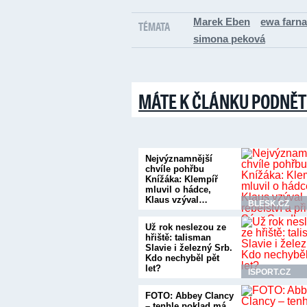
Marek Eben
ewa farna
TÉMATA
simona peková
MÁTE K ČLÁNKU PODNĚT
Nejvýznamnější
chvíle pohřbu
Knížáka: Klempíř
mluvil o hádce,
Klaus vzýval…
BLESK.CZ
Už rok neslezou ze
hřiště: talisman
Slavie i železný Srb.
Kdo nechyběl pět
let?
ISPORT.CZ
FOTO: Abbey Clancy
– tenhle poklad má