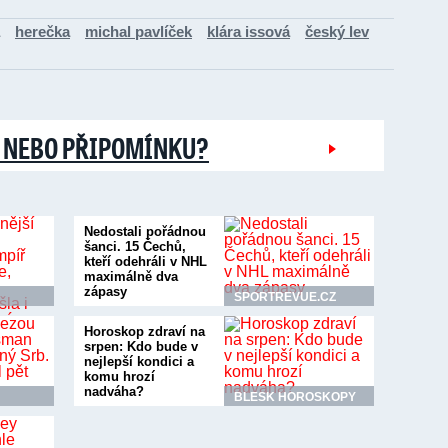
herečka
michal pavlíček
klára issová
český lev
 NEBO PŘIPOMÍNKU?
Nedostali pořádnou
šanci. 15 Čechů,
kteří odehráli v NHL
maximálně dva
zápasy
SPORTREVUE.CZ
Horoskop zdraví na
srpen: Kdo bude v
nejlepší kondici a
komu hrozí
nadváha?
BLESK HOROSKOPY