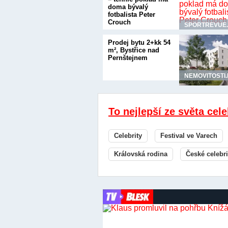
doma bývalý
fotbalista Peter
Crouch
SPORTREVUE
Prodej bytu 2+kk 54
m², Bystřice nad
Pernštejnem
NEMOVITOSTI
To nejlepší ze světa cele
Celebrity
Festival ve Varech
Královská rodina
České celebri