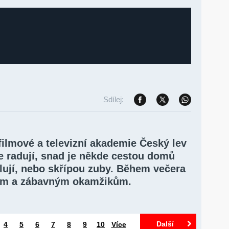
Sdílej:
filmové a televizní akademie Český lev
e radují, snad je někde cestou domů
tulují, nebo skřípou zuby. Během večera
ním a zábavným okamžikům.
Další
4
5
6
7
8
9
10
Více