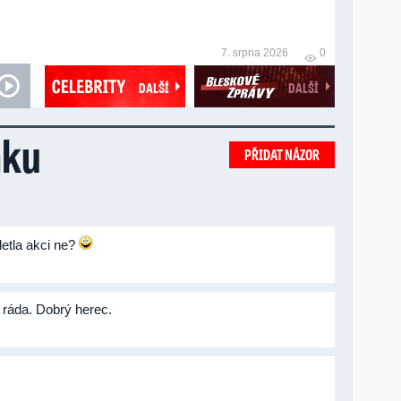
7. srpna 2026
0
DALŠÍ
DALŠÍ
nku
PŘIDAT NÁZOR
pletla akci ne?
ráda. Dobrý herec.