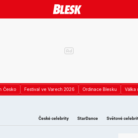
n Česko
Festival ve Varech 2026
Ordinace Blesku
Válka 
České celebrity
StarDance
Světové celebri