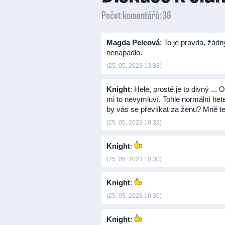
Počet komentářů: 36
Magda Pelcová
: To je pravda, žád
nenapadlo.
(25. 05. 2023 13:38)
Knight
: Hele, prostě je to divný ..
mi to nevymluví. Tohle normální hete
by vás se převlíkat za ženu? Mně t
(25. 05. 2023 10:32)
Knight
:
(25. 05. 2023 10:30)
Knight
:
(25. 05. 2023 10:30)
Knight
: