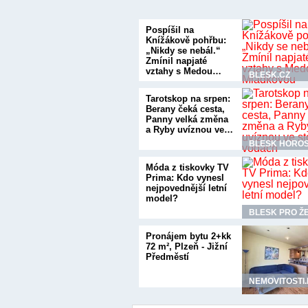
Pospíšil na
Knížákově pohřbu:
„Nikdy se nebál.“
Zmínil napjaté
vztahy s Medou…
BLESK.CZ
Tarotskop na srpen:
Berany čeká cesta,
Panny velká změna
a Ryby uvíznou ve…
BLESK HORO
Móda z tiskovky TV
Prima: Kdo vynesl
nejpovednější letní
model?
BLESK PRO Ž
Pronájem bytu 2+kk
72 m², Plzeň - Jižní
Předměstí
NEMOVITOSTI