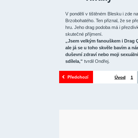
V pondělí v tištěném Blesku i zde n
Brzobohatého. Ten přiznal, že se př
hru. Jeho drag podoba má i přezdívku
skutečné příjmení.
„Jsem velkým fanouškem i Drag Q
ale já se u toho skvěle bavím a 
duševní zdraví nebo moji sexuáln
sdílela,“
tvrdil Ondřej.
Předchozí
Úvod
1