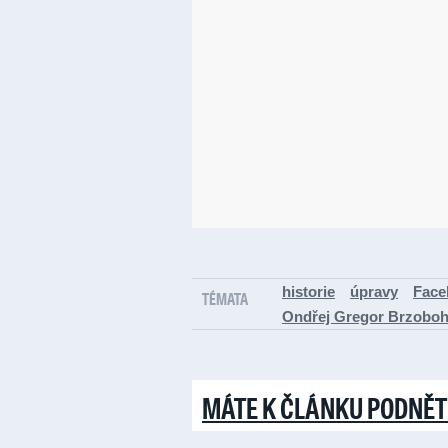
historie
úpravy
Face
TÉMATA
Ondřej Gregor Brzoboh
MÁTE K ČLÁNKU PODNĚT