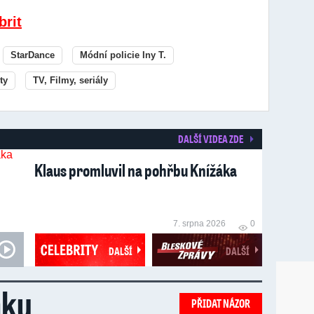
brit
StarDance
Módní policie Iny T.
ty
TV, Filmy, seriály
DALŠÍ VIDEA ZDE
Klaus promluvil na pohřbu Knížáka
7. srpna 2026
0
DALŠÍ
DALŠÍ
nku
PŘIDAT NÁZOR