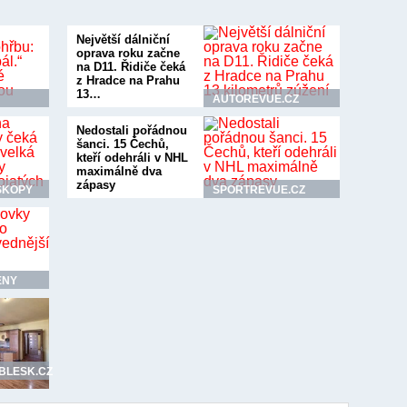
Největší dálniční
oprava roku začne
na D11. Řidiče čeká
z Hradce na Prahu
13…
AUTOREVUE.CZ
Nedostali pořádnou
šanci. 15 Čechů,
kteří odehráli v NHL
maximálně dva
zápasy
SKOPY
SPORTREVUE.CZ
ENY
.BLESK.CZ