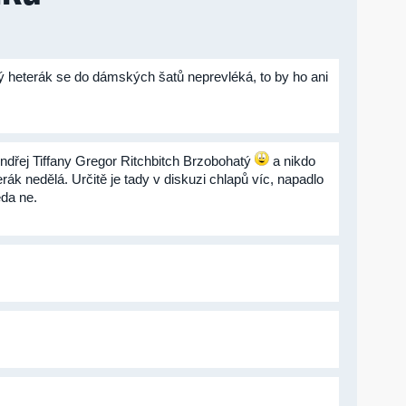
ný heterák se do dámských šatů neprevléká, to by ho ani
. Ondřej Tiffany Gregor Ritchbitch Brzobohatý
a nikdo
rák nedělá. Určitě je tady v diskuzi chlapů víc, napadlo
eda ne.