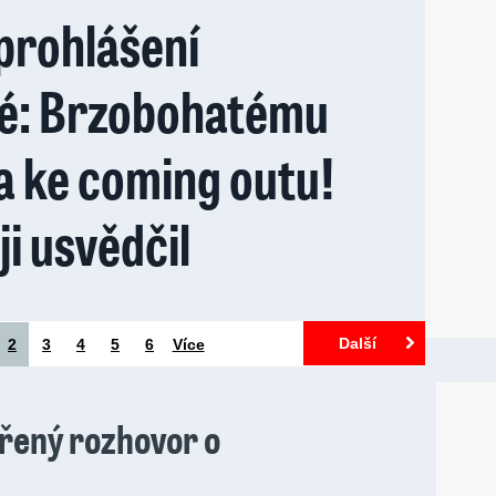
prohlášení
é: Brzobohatému
a ke coming outu!
i usvědčil
Další
2
3
4
5
6
Více
vřený rozhovor o