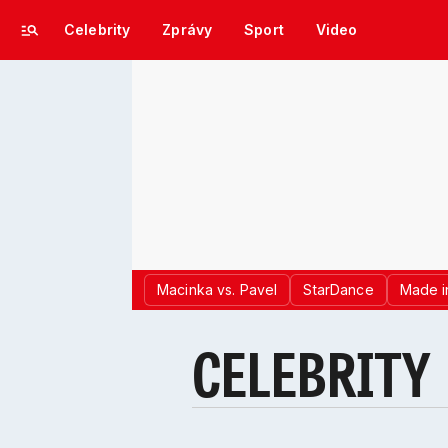
Celebrity
Zprávy
Sport
Video
Macinka vs. Pavel
StarDance
Made i
CELEBRITY