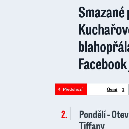
Smazané 
Kuchařov
blahopřál
Facebook j
Předchozí
Úvod
1
Pondělí - Ote
2.
Tiffany