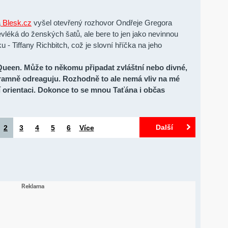
a
Blesk.cz
vyšel otevřený rozhovor Ondřeje Gregora
evléká do ženských šatů, ale bere to jen jako nevinnou
 - Tiffany Richbitch, což je slovní hříčka na jeho
ueen. Může to někomu připadat zvláštní nebo divné,
náramně odreaguju. Rozhodně to ale nemá vliv na mé
í orientaci. Dokonce to se mnou Taťána i občas
Další
2
3
4
5
6
Více