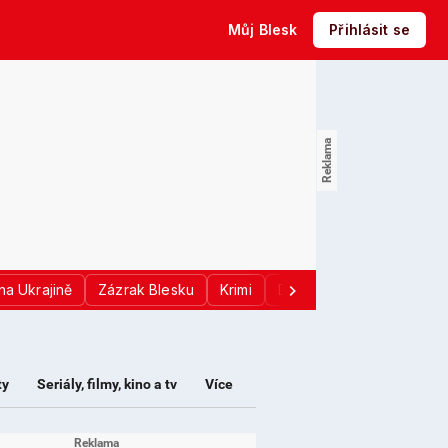
Můj Blesk
Přihlásit se
na Ukrajině
Zázrak Blesku
Krimi
Donald Trump
Sport
ty
Seriály, filmy, kino a tv
Více