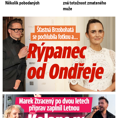
Několik pobodaných
zná totožnost zmateného
muže
Šťastná Brzobohatá se pochlubila fotkou: Rýpanec od Ondřeje
Marek Ztracený na Letné: Pártlová stopla koncert