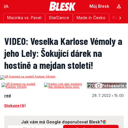
Můj Blesk
Macinka vs. Pavel
StarDance
Made in Česko
Festiva
VIDEO: Veselka Karlose Vémoly a
jeho Lely: Šokující dárek na
hostině a mejdan století!
220
Fotogalerie >
red
28. 7. 2022 • 15:00
Diskuze (9)
Jak vám má Google doporučovat Blesk?