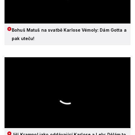
Bohuš Matuš na svatbě Karlose Vémoly: Dám Gotta a
pak uteču!
Jiří Krampol jako oddávající Karlose a Lely: Dělám to