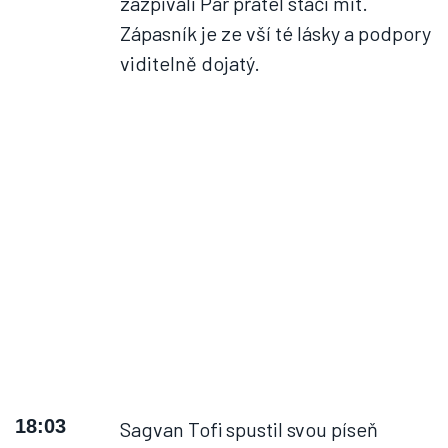
zazpívali Pár přátel stačí mít.
Zápasník je ze vší té lásky a podpory
viditelně dojatý.
18:03
Sagvan Tofi spustil svou píseň