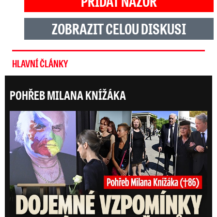
PŘIDAT NÁZOR
ZOBRAZIT CELOU DISKUSI
HLAVNÍ ČLÁNKY
POHŘEB MILANA KNÍŽÁKA
Posl