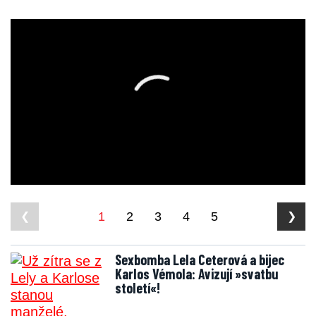
1
2
3
4
5
❮
❯
Sexbomba Lela Ceterová a bijec
Karlos Vémola: Avizují »svatbu
století«!