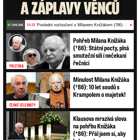
Poslední rozloučení s Milanem Knížákem (†86): Dojemn
15:22
ONLINE
Pohřeb Milana Knížáka
(†86): Státní pocty, plná
smuteční síň i nečekaní
řečníci
POLITIKA
Minulost Milana Knížáka
(†86): 10 let soudů s
Krampolem o majetek!
ČESKÉ CELEBRITY
Klausova mrazivá slova
na pohřbu Knížáka
(†86): Přál jsem si, aby