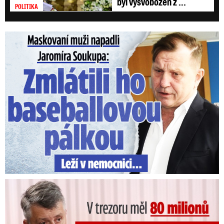
byl vysvobozen z ...
POLITIKA
Maskovaní muži napadli Jaromíra Soukupa: Krvavá nakládačka
V trezoru měl 80 milionů: Policie obvinila exšéfa železnic!