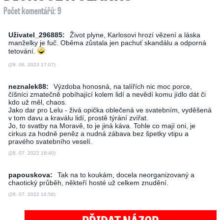
Počet komentářů: 9
Uživatel_296885:
Život plyne, Karlosovi hrozí vězení a láska
manželky je fuč. Oběma zůstala jen pachuť skandálu a odporná
tetování.
(28. 06. 2023 17:07)
neznalek88:
Výzdoba honosná, na talířích nic moc porce,
číšníci zmatečně pobíhající kolem lidí a nevědí komu jídlo dát či
kdo už měl, chaos.
Jako dar pro Lelu - živá opička oblečená ve svatebním, vyděšená
v tom davu a kraválu lidí, prostě týrání zvířat.
Jo, to svatby na Moravě, to je jiná káva. Tohle co mají oni, je
cirkus za hodně peněz a nudná zábava bez špetky vtipu a
pravého svatebního veselí.
(28. 07. 2022 18:40)
papouskova:
Tak na to koukám, docela neorganizovaný a
chaotický průběh, někteří hosté už celkem znudění.
(28. 07. 2022 16:58)