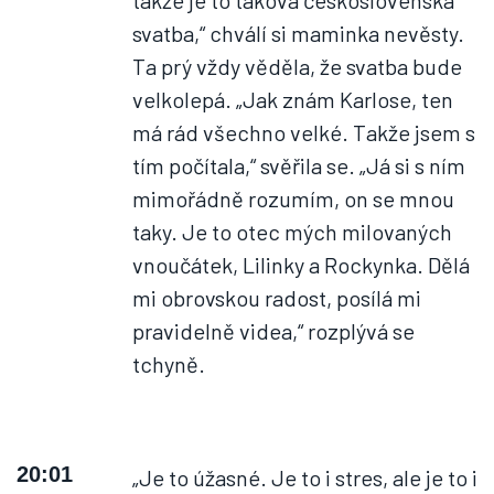
takže je to taková československá
svatba,“ chválí si maminka nevěsty.
Ta prý vždy věděla, že svatba bude
velkolepá. „Jak znám Karlose, ten
má rád všechno velké. Takže jsem s
tím počítala,“ svěřila se. „Já si s ním
mimořádně rozumím, on se mnou
taky. Je to otec mých milovaných
vnoučátek, Lilinky a Rockynka. Dělá
mi obrovskou radost, posílá mi
pravidelně videa,“ rozplývá se
tchyně.
20:01
„Je to úžasné. Je to i stres, ale je to i