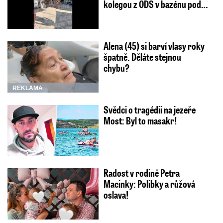
kolegou z ODS v bazénu pod…
Alena (45) si barví vlasy roky
špatně. Děláte stejnou
chybu?
REKLAMA
Svědci o tragédii na jezeře
Most: Byl to masakr!
Radost v rodině Petra
Macinky: Polibky a růžová
oslava!