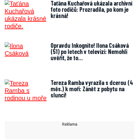
Taťána Kuchařová ukázala archivní
foto rodičů: Prozradila, po kom je
krásná!
Opravdu Inkognito! Ilona Csáková
(51) po letech v televizi: Nemohli
uvěřit, že to…
Tereza Ramba vyrazila s dcerou (4
měs.) k moři: Zánět z pobytu na
slunci!