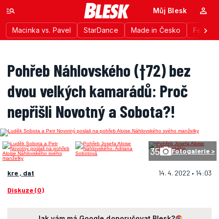
Můj Blesk
Macinka vs. Pavel
StarDance
Made in Česko
Festiva
Pohřeb Náhlovského (†72) bez
dvou velkých kamarádů: Proč
nepřišli Novotný a Sobota?!
35
Fotogalerie >
kre , dat
14. 4. 2022 • 14:03
Diskuze (0)
Jak vám má Google doporučovat Blesk?