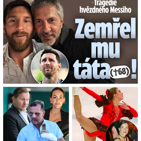
Tragédie hvězdného Messiho: Zemřel mu táta (†68)!