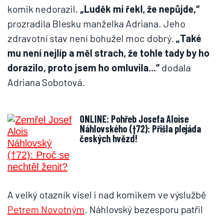
komik nedorazil.
„Luděk mi řekl, že nepůjde,“
prozradila Blesku manželka Adriana. Jeho
zdravotní stav není bohužel moc dobrý.
„Také
mu není nejlíp a měl strach, že tohle tady by ho
dorazilo, proto jsem ho omluvila...“
dodala
Adriana Sobotová.
ONLINE: Pohřeb Josefa Aloise
Náhlovského (†72): Přišla plejáda
českých hvězd!
A velký otazník visel i nad komikem ve výslužbě
Petrem Novotným
. Náhlovský bezesporu patřil