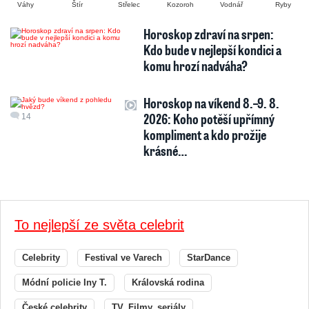
Váhy
Štír
Střelec
Kozoroh
Vodnář
Ryby
Horoskop zdraví na srpen:
Kdo bude v nejlepší kondici a
komu hrozí nadváha?
Horoskop na víkend 8.–9. 8.
2026: Koho potěší upřímný
14
kompliment a kdo prožije
krásné…
To nejlepší ze světa celebrit
Celebrity
Festival ve Varech
StarDance
Módní policie Iny T.
Královská rodina
České celebrity
TV, Filmy, seriály