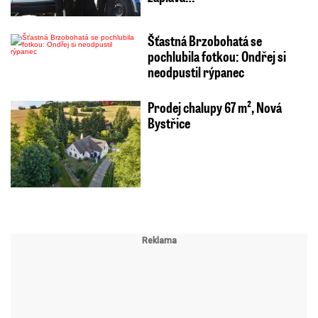
Šťastná Brzobohatá se
pochlubila fotkou: Ondřej si
neodpustil rýpanec
Prodej chalupy 67 m², Nová
Bystřice