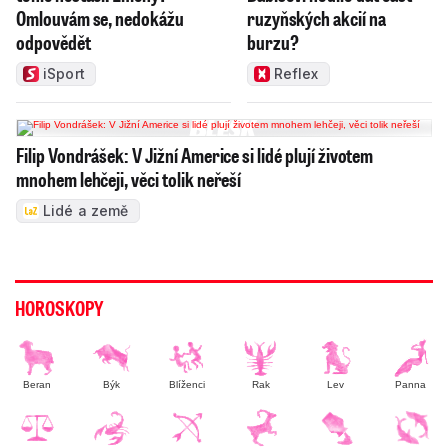
Omlouvám se, nedokážu
ruzyňských akcií na
odpovědět
burzu?
iSport
Reflex
Filip Vondrášek: V Jižní Americe si lidé plují životem
mnohem lehčeji, věci tolik neřeší
Lidé a země
HOROSKOPY
Beran
Býk
Blíženci
Rak
Lev
Panna