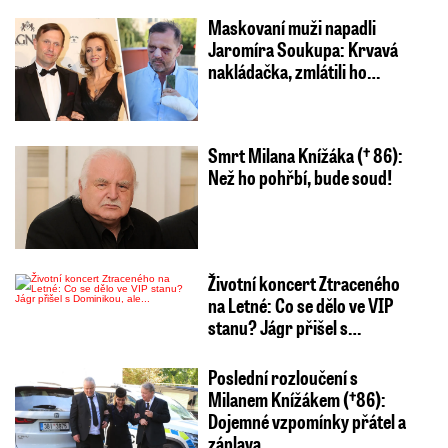
Maskovaní muži napadli
Jaromíra Soukupa: Krvavá
nakládačka, zmlátili ho…
Smrt Milana Knížáka († 86):
Než ho pohřbí, bude soud!
Životní koncert Ztraceného
na Letné: Co se dělo ve VIP
stanu? Jágr přišel s…
Poslední rozloučení s
Milanem Knížákem (†86):
Dojemné vzpomínky přátel a
záplava…