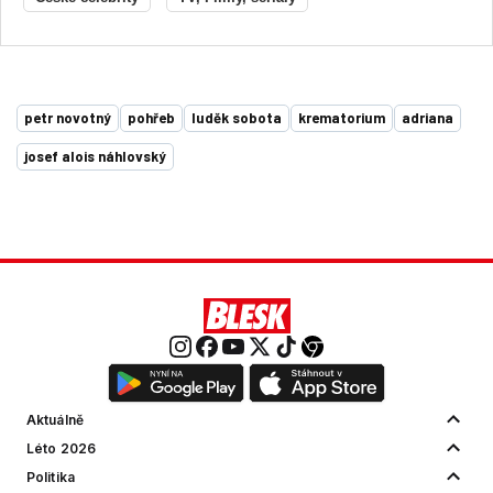
petr novotný
pohřeb
luděk sobota
krematorium
adriana
josef alois náhlovský
Aktuálně
Léto 2026
Politika