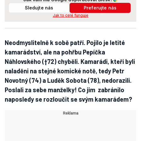
Sledujte nás
Preferujte nás
Jak to celé funguje
Neodmyslitelně k sobě patří. Pojilo je letité
kamarádství, ale na pohřbu Pepíčka
Náhlovského (†72) chyběli. Kamarádi, kteří byli
naladěni na stejné komické notě, tedy Petr
Novotný (74) a Luděk Sobota (78), nedorazili.
Poslali za sebe manželky! Co jim zabránilo
naposledy se rozloučit se svým kamarádem?