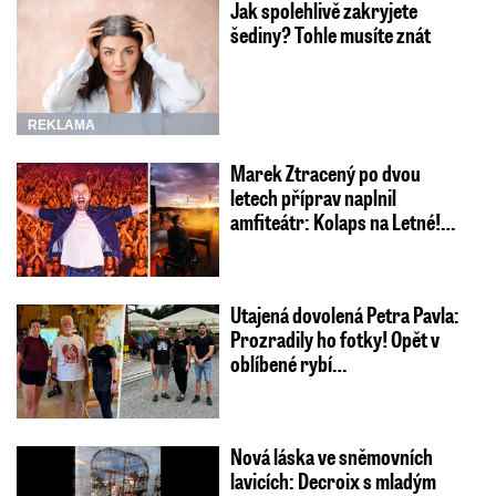
Jak spolehlivě zakryjete
šediny? Tohle musíte znát
REKLAMA
Marek Ztracený po dvou
letech příprav naplnil
amfiteátr: Kolaps na Letné!…
Utajená dovolená Petra Pavla:
Prozradily ho fotky! Opět v
oblíbené rybí…
Nová láska ve sněmovních
lavicích: Decroix s mladým