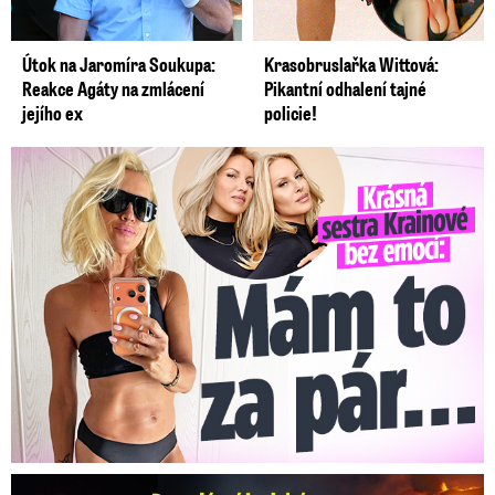
Útok na Jaromíra Soukupa:
Krasobruslařka Wittová:
Reakce Agáty na zmlácení
Pikantní odhalení tajné
jejího ex
policie!
Krásná sestra Krainové bez emocí: Mám to za pár…