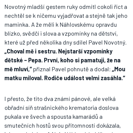
Novotný mladší gestem ruky odmítl cokoli říct a
nechtěl se k ničemu vyjadřovat a stejně tak jeho
maminka. A že měli k Náhlovskému opravdu
blízko, svědčí i slova a vzpomínky na dětství,
které už před několika dny sdílel Pavel Novotný.
„Choval mě i sestru. Nejstarší vzpomínky
dětské – Pepa. První, koho si pamatuji, že na
mě mluví,“
přiznal Pavel pohnutě a dodal:
„Mou
matku miloval. Rodiče událost velmi zasáhla.“
I přesto, že tito dva známí pánové, ale velká
obřadní síň strašnického krematoria doslova
pukala ve švech a spousta kamarádů a
smutečních hostů svou přítomností dokázala,