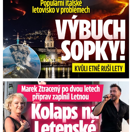
Erupce sicilské sopky Etny: Ruší desítky letů
Marek Ztracený na Letné: Pártlová stopla koncert