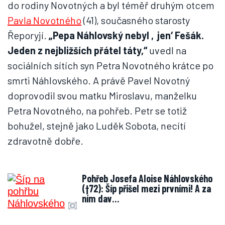
do rodiny Novotných a byl téměř druhým otcem
Pavla Novotného
(41), současného starosty
Řeporyjí.
„Pepa Náhlovský nebyl ‚jen‘ Fešák.
Jeden z nejbližších přátel táty,“
uvedl na
sociálních sítích syn Petra Novotného krátce po
smrti Náhlovského. A právě Pavel Novotný
doprovodil svou matku Miroslavu, manželku
Petra Novotného, na pohřeb. Petr se totiž
bohužel, stejně jako Luděk Sobota, necítí
zdravotně dobře.
Pohřeb Josefa Aloise Náhlovského
(†72): Šíp přišel mezi prvními! A za
ním dav…