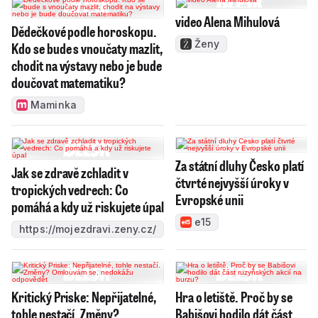
video Alena Mihulová
Dědečkové podle horoskopu.
Ženy
Kdo se bude s vnoučaty mazlit,
chodit na výstavy nebo je bude
doučovat matematiku?
Maminka
Za státní dluhy Česko platí
Jak se zdravě zchladit v
čtvrté nejvyšší úroky v
tropických vedrech: Co
Evropské unii
pomáhá a kdy už riskujete úpal
e15
https://mojezdravi.zeny.cz/
Kritický Priske: Nepřijatelné,
Hra o letiště. Proč by se
tohle nestačí. Změny?
Babišovi hodilo dát část