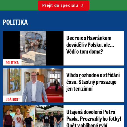
Přejít do speciálu
POLITIKA
Decroix s Havránkem
dováděli v Polsku, ale…
Vědí o tom doma?
POLITIKA
Vláda rozhodne o střídání
času: Šťastný prosazuje
jen ten zimní
UDÁLOSTI
Utajená dovolená Petra
Pavla: Prozradily ho fotky!
Opět v oblíbené rybí