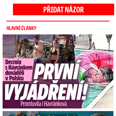
PŘIDAT NÁZOR
HLAVNÍ ČLÁNKY
Exministryně s Havránkem dováděli v Polsku: První slova!