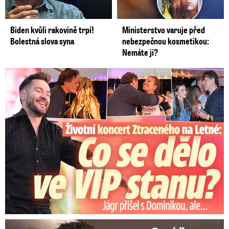
Biden kvůli rakovině trpí!
Ministerstvo varuje před
Bolestná slova syna
nebezpečnou kosmetikou:
Nemáte ji?
Koncert Ztraceného na Letné: Jágr přišel s Dominikou, ale...