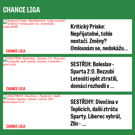
CHANCE LIGA
Kritický Priske:
Nepřijatelné, tohle
nestačí. Změny?
Omlouvám se, nedokážu
CHANCE LIGA
odpovědět
SESTŘIH: Boleslav -
Sparta 2:0. Bezzubí
Letenští opět ztratili,
domácí rozhodli v ...
CHANCE LIGA
SESTŘIHY: Divočina v
Teplicích, další ztráta
Sparty. Liberec vyhrál,
Zlín - ...
CHANCE LIGA