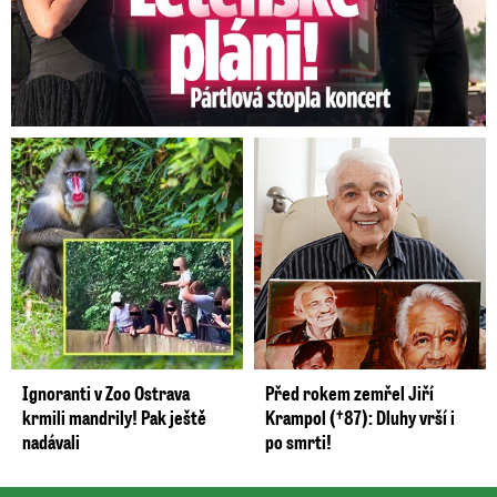
Ignoranti v Zoo Ostrava
Před rokem zemřel Jiří
krmili mandrily! Pak ještě
Krampol (†87): Dluhy vrší i
nadávali
po smrti!