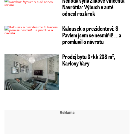
Nehoda syna Žilkové Vincenta
Navrátila: Výbuch v autě
odnesl rozkrok
Kalousek o prezidentovi: S
Pavlem jsem se nesmířil! ...a
promluvil o návratu
Prodej bytu 3+kk 238 m²,
Karlovy Vary