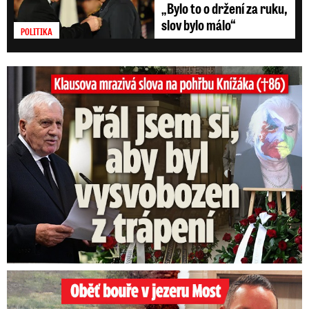
„Bylo to o držení za ruku,
slov bylo málo“
POLITIKA
Klausova mrazivá slova na pohřbu Knížáka: Přál jsem si...
Oběť bouře v jezeru Most: Zemřel táta Dominik (†28)