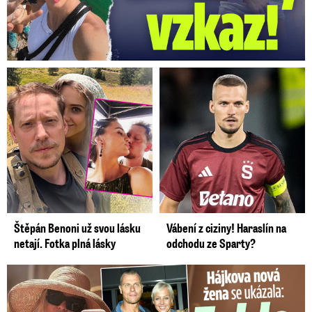
Štěpán Benoni už svou lásku
Vábení z ciziny! Haraslín na
netají. Fotka plná lásky
odchodu ze Sparty?
Tohle tělo nahradilo Belo: Nová partnerka se ukázala...