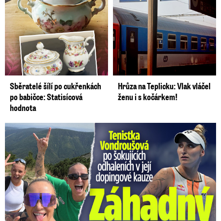
Sběratelé šílí po cukřenkách
Hrůza na Teplicku: Vlak vláčel
po babičce: Statisícová
ženu i s kočárkem!
hodnota
Vondroušová po šokujících odhaleních v kauze: Záhadný vzkaz!