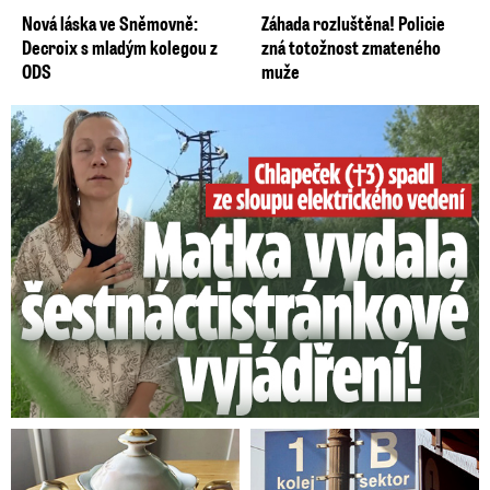
Nová láska ve Sněmovně:
Záhada rozluštěna! Policie
Decroix s mladým kolegou z
zná totožnost zmateného
ODS
muže
Smrtelný pád chlapce: Matka vydala vyjádření na 16 stran