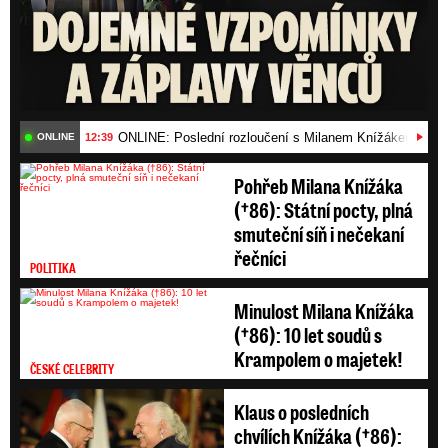
ONLINE: Poslední rozloučení s Milanem Knížákem (†86)
12:39
ONLINE
Pohřeb Milana Knížáka
(†86): Státní pocty, plná
smuteční síň i nečekaní
řečníci
POLITIKA
Minulost Milana Knížáka
(†86): 10 let soudů s
Krampolem o majetek!
ČESKÉ CELEBRITY
Klaus o posledních
chvílích Knížáka (†86):