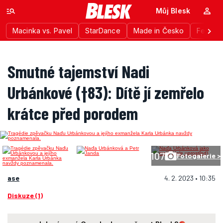
Můj Blesk
Macinka vs. Pavel
StarDance
Made in Česko
Festiva
Smutné tajemství Nadi
Urbánkové (†83): Dítě jí zemřelo
krátce před porodem
107
Fotogalerie >
ase
4. 2. 2023 • 10:35
Diskuze (1)