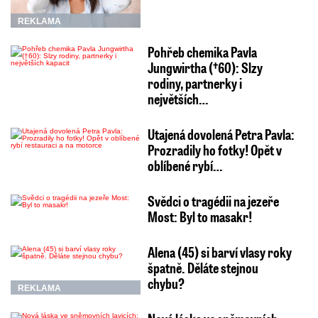
REKLAMA
Pohřeb chemika Pavla
Jungwirtha (†60): Slzy
rodiny, partnerky i
největších…
Utajená dovolená Petra Pavla:
Prozradily ho fotky! Opět v
oblíbené rybí…
Svědci o tragédii na jezeře
Most: Byl to masakr!
Alena (45) si barví vlasy roky
špatně. Děláte stejnou
chybu?
REKLAMA