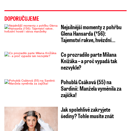
DOPORUČUJEME
Nejsilnější momenty z pohřbu
Glena Hansarda (†56):
Tajemství rakve, hvězdní…
Co prozradilo parte Milana
Knížáka – a proč vypadá tak
nezvykle?
Pohublá Csáková (55) na
Sardinii: Manžela vyměnila za
zajíčka!
Jak spolehlivě zakryjete
šediny? Tohle musíte znát