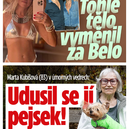
Marta Kubišová (83) v úmorných vedrech: Udusil se jí pejsek!