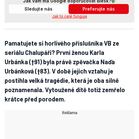
Jak vám má Google doporučovat Blesk?
Sledujte nás
Preferujte nás
Jak to celé funguje
Pamatujete si horlivého příslušníka VB ze
seriálu Chalupáři? První ženou Karla
Urbánka (†91) byla právě zpěvačka Naďa
Urbánková (†83). V době jejich vztahu je
postihla velká tragédie, která je oba silně
poznamenala. Vytoužené dítě totiž zemřelo
krátce před porodem.