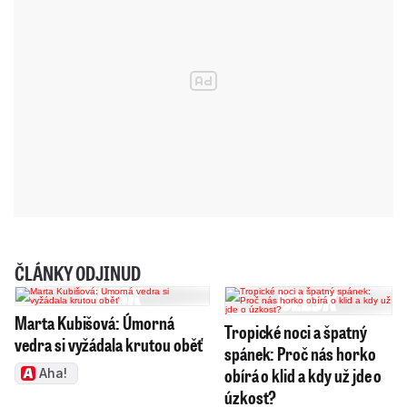
ČLÁNKY ODJINUD
Marta Kubišová: Úmorná
Tropické noci a špatný
vedra si vyžádala krutou oběť
spánek: Proč nás horko
obírá o klid a kdy už jde o
Aha!
úzkost?