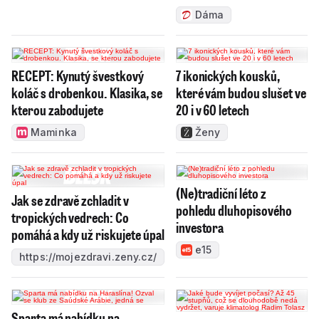
Dáma
RECEPT: Kynutý švestkový
7 ikonických kousků,
koláč s drobenkou. Klasika, se
které vám budou slušet ve
kterou zabodujete
20 i v 60 letech
Maminka
Ženy
(Ne)tradiční léto z
Jak se zdravě zchladit v
pohledu dluhopisového
tropických vedrech: Co
investora
pomáhá a kdy už riskujete úpal
e15
https://mojezdravi.zeny.cz/
Sparta má nabídku na