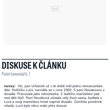
DISKUSE K ČLÁNKU
Počet komentářů: 1
tarsey:
No, pan Urbánek už v té době měl jedno nemanzelske
dite. Holčičku Lucii, narodila se v roce 1960. S paní Novakovou z
divadla. Pracovala jako rekvizitarka. Z dalšího manželství pak
mel děti čtyři. Paní Nováková zůstala celý život sama, bydlela s
Lucii a svoji maminkou hned naproti divadlu. Zemřela poměrně
mladá, Lucii bylo něco málo přes dvacet.