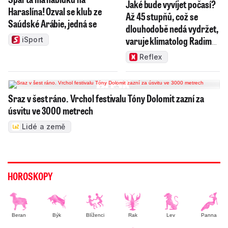
Jaké bude vyvíjet počasí?
Haraslína! Ozval se klub ze
Až 45 stupňů, což se
Saúdské Arábie, jedná se
dlouhodobě nedá vydržet,
varuje klimatolog Radim
iSport
Tolasz
Reflex
Sraz v šest ráno. Vrchol festivalu Tóny Dolomit zazní za
úsvitu ve 3000 metrech
Lidé a země
HOROSKOPY
Beran
Býk
Blíženci
Rak
Lev
Panna