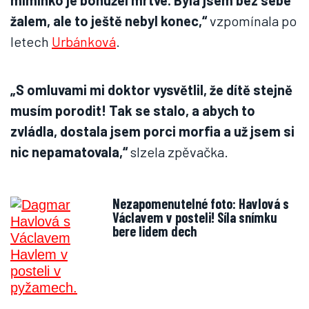
miminko je bohužel mrtvé. Byla jsem bez sebe
žalem, ale to ještě nebyl konec,“
vzpomínala po
letech
Urbánková
.
„S omluvami mi doktor vysvětlil, že dítě stejně
musím porodit! Tak se stalo, a abych to
zvládla, dostala jsem porci morfia a už jsem si
nic nepamatovala,“
slzela zpěvačka.
Nezapomenutelné foto: Havlová s
Václavem v posteli! Síla snímku
bere lidem dech