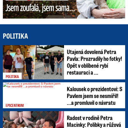
POLITIKA
Utajená dovolená Petra
Pavla: Prozradily ho fotky!
Opět v oblíbené rybí
restauraci a ...
POLITIKA
Kalousek o prezidentovi: S
Pavlem jsem se nesmířil!
...a promluvil o návratu
EPICENTRUM
Radost v rodině Petra
Macinky: Polibky a růžová