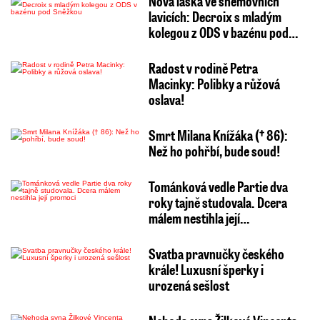
Nová láska ve sněmovních
lavicích: Decroix s mladým
kolegou z ODS v bazénu pod…
Radost v rodině Petra
Macinky: Polibky a růžová
oslava!
Smrt Milana Knížáka († 86):
Než ho pohřbí, bude soud!
Tománková vedle Partie dva
roky tajně studovala. Dcera
málem nestihla její…
Svatba pravnučky českého
krále! Luxusní šperky i
urozená sešlost