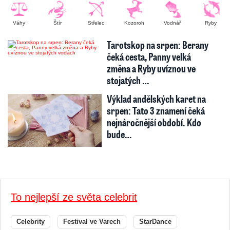
Váhy
Štír
Střelec
Kozoroh
Vodnář
Ryby
Tarotskop na srpen: Berany
čeká cesta, Panny velká
změna a Ryby uvíznou ve
stojatých …
Výklad andělských karet na
srpen: Tato 3 znamení čeká
nejnáročnější období. Kdo
bude…
To nejlepší ze světa celebrit
Celebrity
Festival ve Varech
StarDance