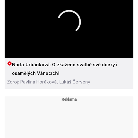
Naďa Urbánková: O zkažené svatbě své dcery i
osamělých Vánocích!
Zdroj: Pavlína Horáková, Lukáš Červený