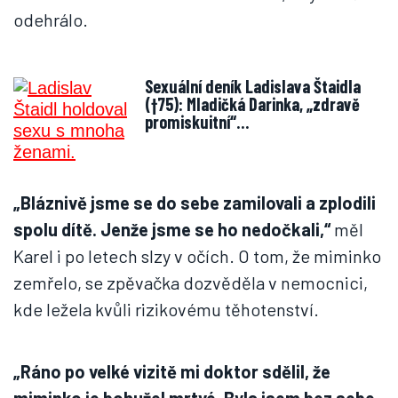
odehrálo.
Sexuální deník Ladislava Štaidla
(†75): Mladičká Darinka, „zdravě
promiskuitní“…
„Bláznivě jsme se do sebe zamilovali a zplodili
spolu dítě. Jenže jsme se ho nedočkali,“
měl
Karel i po letech slzy v očích. O tom, že miminko
zemřelo, se zpěvačka dozvěděla v nemocnici,
kde ležela kvůli rizikovému těhotenství.
„Ráno po velké vizitě mi doktor sdělil, že