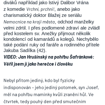
diváků například jako lstivý Dalibor Vrána
Vrchní, prchni!
z komedie
, anebo jako
charismatický doktor Blažej ze seriálu
Nemocnice na kraji města
, odchod manželky
velmi zdrtil. I přes podlomené zdraví ale zvládl
před kostelem sv. Anežky přijmout několik
kondolencí od kamarádů a kolegů. Nechybělo
také podání ruky od faráře a rodinného přítele
Jakuba Sadílka (42).
VIDEO: Jan Hrušínský na pohřbu Šafránkové:
Věřil jsem jí jako herečce i člověku
Nebyl přitom jediný, kdo byl fyzicky
indisponován – jeho jediný potomek, syn Josef,
měl na pohřbu maminky kvůli zranění hůl. Ve
čtvrtek, tedy pouhý den před smutečním