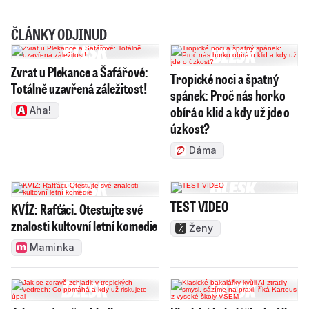
ČLÁNKY ODJINUD
Zvrat u Plekance a Šafářové:
Tropické noci a špatný
Totálně uzavřená záležitost!
spánek: Proč nás horko
obírá o klid a kdy už jde o
Aha!
úzkost?
Dáma
TEST VIDEO
KVÍZ: Rafťáci. Otestujte své
znalosti kultovní letní komedie
Ženy
Maminka