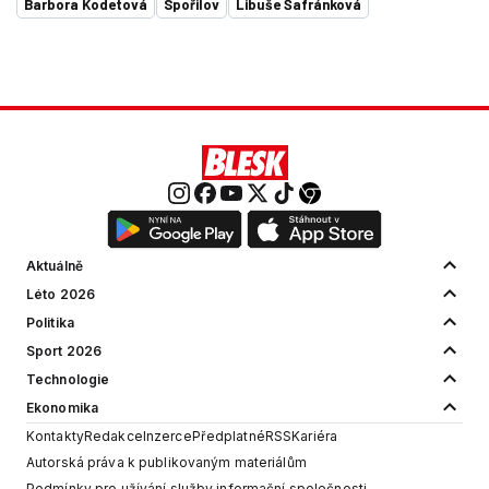
Barbora Kodetová
Spořilov
Libuše Šafránková
Aktuálně
Léto 2026
Politika
Sport 2026
Technologie
Ekonomika
Kontakty
Redakce
Inzerce
Předplatné
RSS
Kariéra
Autorská práva k publikovaným materiálům
Podmínky pro užívání služby informační společnosti