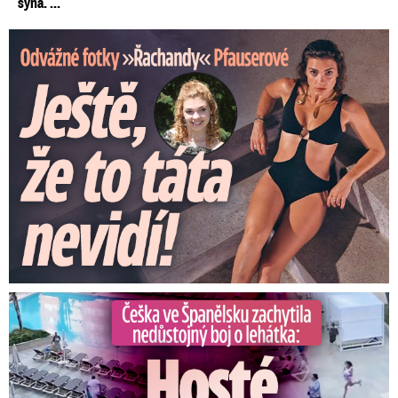
syna. ...
Odvážné fotky Denisy Pfauserové: Ještě, že to táta nevidí
Češka ve Španělsku natočila nedůstojný boj o lehátka