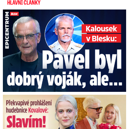
HLAVNÍ ČLÁNKY
Kalousek o prezidentovi: S Pavlem jsem se nesmířil!
Překvapivé prohlášení hudebnice Kovalové: Slavím! Manžel se ...