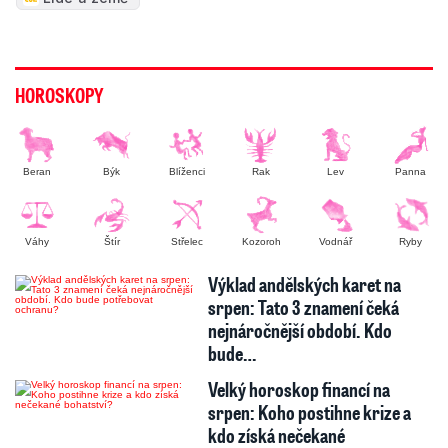
HOROSKOPY
Beran
Býk
Blíženci
Rak
Lev
Panna
Váhy
Štír
Střelec
Kozoroh
Vodnář
Ryby
Výklad andělských karet na
srpen: Tato 3 znamení čeká
nejnáročnější období. Kdo
bude…
Velký horoskop financí na
srpen: Koho postihne krize a
kdo získá nečekané