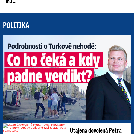
mu ...
POLITIKA
Po
Utajená dovolená Petra