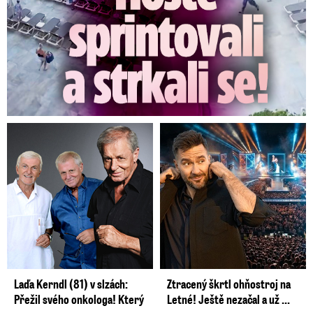
Laďa Kerndl (81) v slzách:
Ztracený škrtl ohňostroj na
Přežil svého onkologa! Který
Letné! Ještě nezačal a už ...