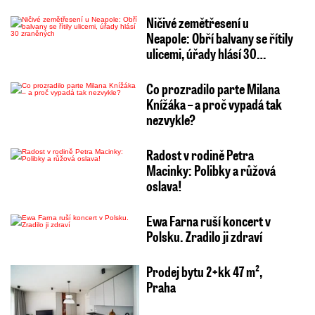
Ničivé zemětřesení u
Neapole: Obří balvany se řítily
ulicemi, úřady hlásí 30…
Co prozradilo parte Milana
Knížáka – a proč vypadá tak
nezvykle?
Radost v rodině Petra
Macinky: Polibky a růžová
oslava!
Ewa Farna ruší koncert v
Polsku. Zradilo ji zdraví
Prodej bytu 2+kk 47 m²,
Praha