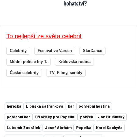
bohatství?
To nejlepší ze světa celebrit
Celebrity
Festival ve Varech
StarDance
Módní policie Iny T.
Královská rodina
České celebrity
TV, Filmy, seriály
herečka
Libuška šafránková
kar
pohřební hostina
pohřební kar
Tři oříšky pro Popelku
pohřeb
Jan Hrušínský
Lubomír Zaorálek
Josef Abrhám
Popelka
Karel Kachyňa