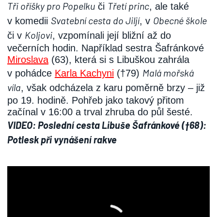
Tři oříšky pro Popelku
Třetí princ
či
, ale také
Svatební cesta do Jiljí
Obecné škole
v komedii
, v
Koljovi
či v
, vzpomínali její bližní až do
večerních hodin. Například sestra Šafránkové
Miroslava
(63), která si s Libuškou zahrála
Malá mořská
v pohádce
Karla Kachyni
(†79)
víla
, však odcházela z karu poměrně brzy – již
po 19. hodině. Pohřeb jako takový přitom
začínal v 16:00 a trval zhruba do půl šesté.
VIDEO: Poslední cesta Libuše Šafránkové (†68):
Potlesk při vynášení rakve