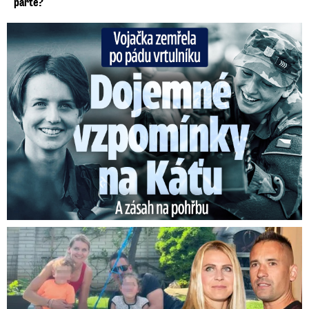
parte?
Vojačka zemřela po pádu vrtulníku: Dojemné vzpomínky na ...
Plekanec a Šafářová o výchově dětí: Překvapivé přiznání