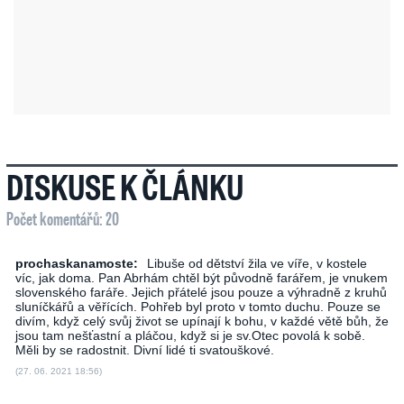
DISKUSE K ČLÁNKU
Počet komentářů: 20
prochaskanamoste:
Libuše od dětství žila ve víře, v kostele
víc, jak doma. Pan Abrhám chtěl být původně farářem, je vnukem
slovenského faráře. Jejich přátelé jsou pouze a výhradně z kruhů
sluníčkářů a věřících. Pohřeb byl proto v tomto duchu. Pouze se
divím, když celý svůj život se upínají k bohu, v každé větě bůh, že
jsou tam nešťastní a pláčou, když si je sv.Otec povolá k sobě.
Měli by se radostnit. Divní lidé ti svatouškové.
(27. 06. 2021 18:56)