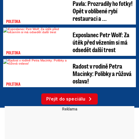
Pavla: Prozradily ho fotky!
Opět v oblíbené rybí
restauraci a ...
POLITIKA
Exposlanec Petr Wolf: Za
útěk před vězením si má
odsedět další trest
POLITIKA
Radost v rodině Petra
Macinky: Polibky a růžová
oslava!
POLITIKA
Přejít do speciálu