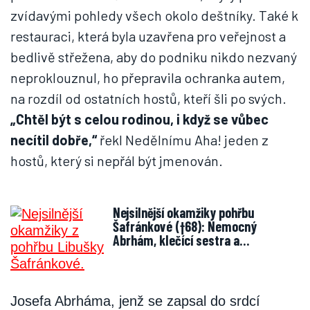
zvídavými pohledy všech okolo deštníky. Také k
restauraci, která byla uzavřena pro veřejnost a
bedlivě střežena, aby do podniku nikdo nezvaný
neproklouznul, ho přepravila ochranka autem,
na rozdíl od ostatních hostů, kteří šli po svých.
„Chtěl být s celou rodinou, i když se vůbec
necítil dobře,“
řekl Nedělnímu Aha! jeden z
hostů, který si nepřál být jmenován.
Nejsilnější okamžiky pohřbu
Šafránkové (†68): Nemocný
Abrhám, klečící sestra a…
Josefa Abrháma, jenž se zapsal do srdcí