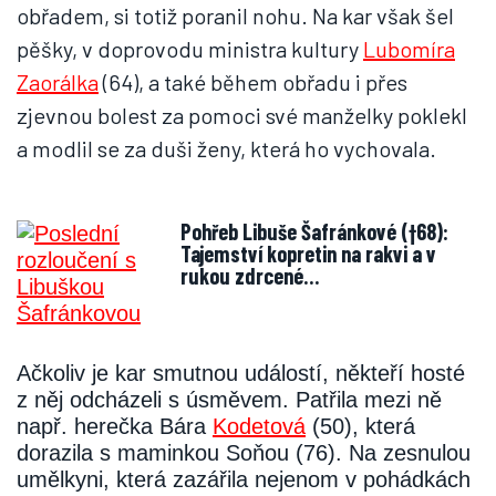
obřadem, si totiž poranil nohu. Na kar však šel
pěšky, v doprovodu ministra kultury
Lubomíra
Zaorálka
(64), a také během obřadu i přes
zjevnou bolest za pomoci své manželky poklekl
a modlil se za duši ženy, která ho vychovala.
Pohřeb Libuše Šafránkové (†68):
Tajemství kopretin na rakvi a v
rukou zdrcené…
Ačkoliv je kar smutnou událostí, někteří hosté
z něj odcházeli s úsměvem. Patřila mezi ně
např. herečka Bára
Kodetová
(50), která
dorazila s maminkou Soňou (76). Na zesnulou
umělkyni, která zazářila nejenom v pohádkách