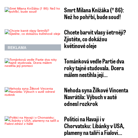
Smrt Milana Knížáka († 86):
Než ho pohřbí, bude soud!
Chcete barvit vlasy šetrněji?
Zjistěte, co dokážou
květinové oleje
REKLAMA
Tománková vedle Partie dva
roky tajně studovala. Dcera
málem nestihla její…
Nehoda syna Žilkové Vincenta
Navrátila: Výbuch v autě
odnesl rozkrok
Politici na Havaji i v
Chorvatsku: Líbánky v USA,
plameny na talíři a Fialovi…