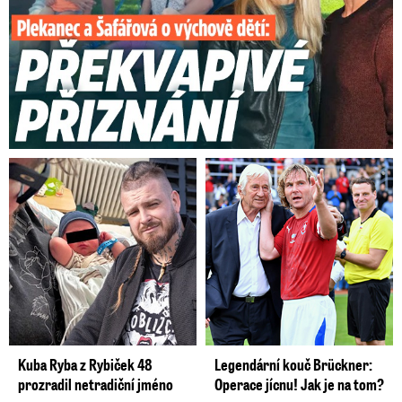
Kuba Ryba z Rybiček 48
Legendární kouč Brückner:
prozradil netradiční jméno
Operace jícnu! Jak je na tom?