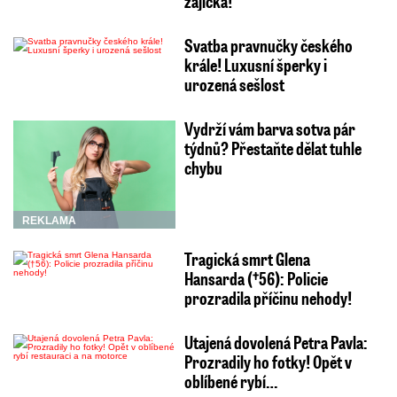
zajíčka!
Svatba pravnučky českého
krále! Luxusní šperky i
urozená sešlost
Vydrží vám barva sotva pár
týdnů? Přestaňte dělat tuhle
chybu
REKLAMA
Tragická smrt Glena
Hansarda (†56): Policie
prozradila příčinu nehody!
Utajená dovolená Petra Pavla:
Prozradily ho fotky! Opět v
oblíbené rybí…