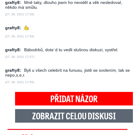
grafty8:
Mně taky, dlouho jsem ho neviděl a věk nesledoval,
někdo má smůlu.
(27. 06. 2021 17:59)
grafty8:
(27. 06. 2021 17:58)
grafty8:
Bábodrbů, dote´d tu vedli slušnou diskuzi, vystřel.
(27. 06. 2021 17:57)
grafty8:
Byli u všech celebrit na funusu, jistě se svolením, tak se
nepo,s,e,r.
(27. 06. 2021 17:55)
PŘIDAT NÁZOR
ZOBRAZIT CELOU DISKUSI