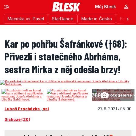
Můj Blesk
Macinka vs. Pavel
StarDance
Made in Česko
Festiva
Kar po pohřbu Šafránkové (†68):
Přivezli i statečného Abrháma,
sestra Mirka z něj odešla brzy!
369
Fotogalerie >
Luboš Procházka
,
sal
27. 6. 2021 • 05:00
Diskuze (20)