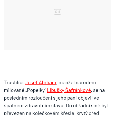
Truchlící
Josef Abrhám
, manžel národem
milované „Popelky“
Libušky Šafránkové
, se na
posledním rozloučení s jeho paní objevil ve
špatném zdravotním stavu. Do obřadní síně byl
převezen na kolečkovém křesle, krytý před