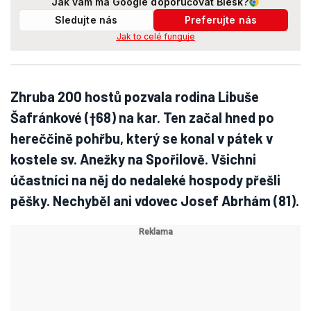
Jak vám má Google doporučovat Blesk?
Sledujte nás
Preferujte nás
Jak to celé funguje
Zhruba 200 hostů pozvala rodina Libuše
Šafránkové (†68) na kar. Ten začal hned po
hereččině pohřbu, který se konal v pátek v
kostele sv. Anežky na Spořilově. Všichni
účastníci na něj do nedaleké hospody přešli
pěšky. Nechyběl ani vdovec Josef Abrhám (81).