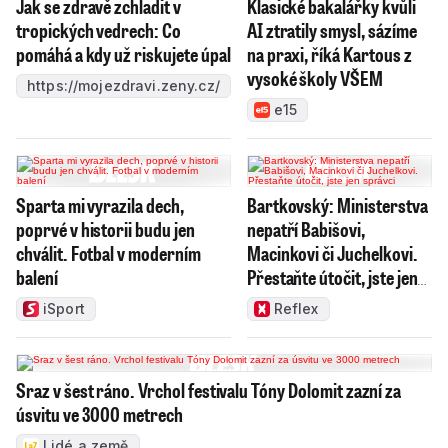
Jak se zdravě zchladit v
Klasické bakalářky kvůli
tropických vedrech: Co
AI ztratily smysl, sázíme
pomáhá a kdy už riskujete úpal
na praxi, říká Kartous z
vysoké školy VŠEM
https://mojezdravi.zeny.cz/
e15
Sparta mi vyrazila dech,
Bartkovský: Ministerstva
poprvé v historii budu jen
nepatří Babišovi,
chválit. Fotbal v moderním
Macinkovi či Juchelkovi.
balení
Přestaňte útočit, jste jen
správci
iSport
Reflex
Sraz v šest ráno. Vrchol festivalu Tóny Dolomit zazní za
úsvitu ve 3000 metrech
Lidé a země