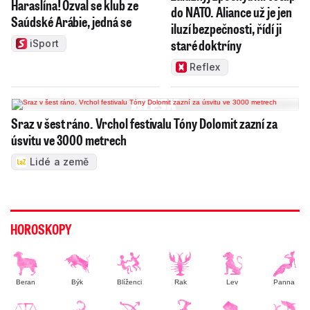
Haraslína! Ozval se klub ze
do NATO. Aliance už je jen
Saúdské Arábie, jedná se
iluzí bezpečnosti, řídí ji
staré doktríny
iSport
Reflex
Sraz v šest ráno. Vrchol festivalu Tóny Dolomit zazní za
úsvitu ve 3000 metrech
Lidé a země
HOROSKOPY
Beran
Býk
Blíženci
Rak
Lev
Panna