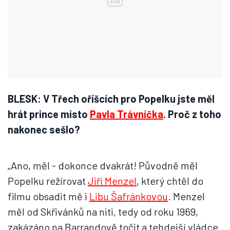
BLESK: V Třech oříšcích pro Popelku jste měl
hrát prince místo
Pavla Trávníčka
. Proč z toho
nakonec sešlo?
„Ano, měl - dokonce dvakrát! Původně měl
Popelku režírovat
Jiří Menzel
, který chtěl do
filmu obsadit mě i
Libu Šafránkovou
. Menzel
měl od Skřivánků na niti, tedy od roku 1969,
zakázáno na Barrandově točit a tehdejší vládce