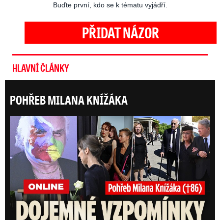
Buďte první, kdo se k tématu vyjádří.
PŘIDAT NÁZOR
HLAVNÍ ČLÁNKY
POHŘEB MILANA KNÍŽÁKA
ONLI