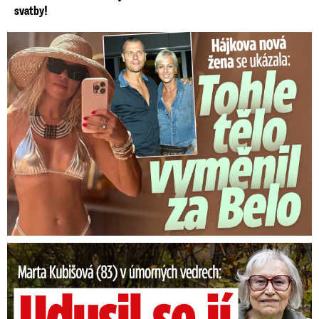
svatby!
Tohle tělo nahradilo Belo: Nová partnerka se ukázala...
Marta Kubišová (83) v úmorných vedrech: Udusil se jí pejsek!