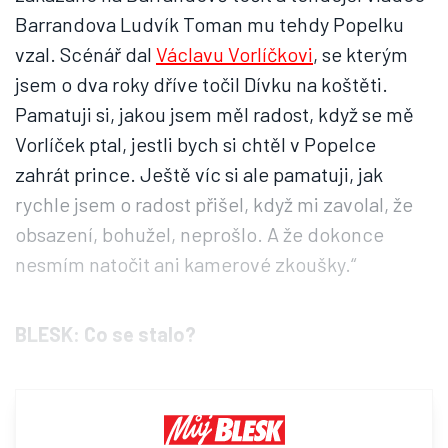
Barrandova Ludvík Toman mu tehdy Popelku
vzal. Scénář dal
Václavu Vorlíčkovi
, se kterým
jsem o dva roky dříve točil Dívku na koštěti.
Pamatuji si, jakou jsem měl radost, když se mě
Vorlíček ptal, jestli bych si chtěl v Popelce
zahrát prince. Ještě víc si ale pamatuji, jak
rychle jsem o radost přišel, když mi zavolal, že
obsazení, bohužel, neprošlo. A že dokonce
nesmím natočit ani kamerové zkoušky.“
BLESK: Co se stalo?