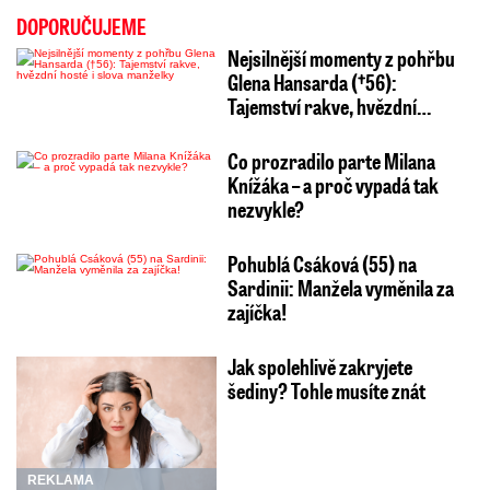
DOPORUČUJEME
Nejsilnější momenty z pohřbu
Glena Hansarda (†56):
Tajemství rakve, hvězdní…
Co prozradilo parte Milana
Knížáka – a proč vypadá tak
nezvykle?
Pohublá Csáková (55) na
Sardinii: Manžela vyměnila za
zajíčka!
Jak spolehlivě zakryjete
šediny? Tohle musíte znát
REKLAMA