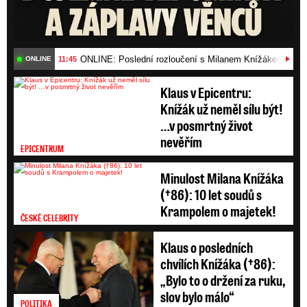
ONLINE: Poslední rozloučení s Milanem Knížákem (†86)
11:45
ONLINE
Klaus v Epicentru:
Knížák už neměl sílu být!
…v posmrtný život
nevěřím
EPICENTRUM
Minulost Milana Knížáka
(†86): 10 let soudů s
Krampolem o majetek!
ČESKÉ CELEBRITY
Klaus o posledních
chvílích Knížáka (†86):
„Bylo to o držení za ruku,
slov bylo málo“
POLITIKA