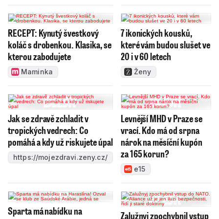
RECEPT: Kynutý švestkový
7 ikonických kousků,
koláč s drobenkou. Klasika, se
které vám budou slušet ve
kterou zabodujete
20 i v 60 letech
Maminka
Ženy
Jak se zdravě zchladit v
Levnější MHD v Praze se
tropických vedrech: Co
vrací. Kdo má od srpna
pomáhá a kdy už riskujete úpal
nárok na měsíční kupón
za 165 korun?
https://mojezdravi.zeny.cz/
e15
Sparta má nabídku na
Zalužnyj zpochybnil vstup