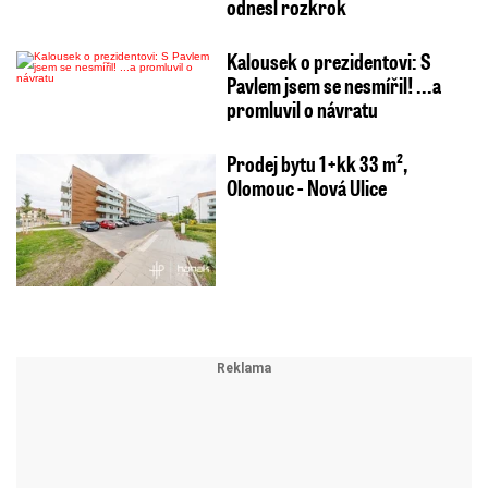
odnesl rozkrok
Kalousek o prezidentovi: S
Pavlem jsem se nesmířil! ...a
promluvil o návratu
Prodej bytu 1+kk 33 m²,
Olomouc - Nová Ulice