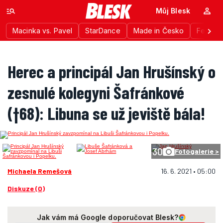
Můj Blesk
Macinka vs. Pavel
StarDance
Made in Česko
Festiva
Herec a principál Jan Hrušínský o
zesnulé kolegyni Šafránkové
(†68): Libuna se už jeviště bála!
30
Fotogalerie >
Michaela Remešová
16. 6. 2021 • 05:00
Diskuze (0)
Jak vám má Google doporučovat Blesk?