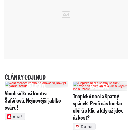
ČLÁNKY ODJINUD
Vondráčková kontra
Tropické noci a špatný
Šafářová: Nejnovější jablko
spánek: Proč nás horko
sváru!
obírá o klid a kdy už jde o
úzkost?
Aha!
Dáma