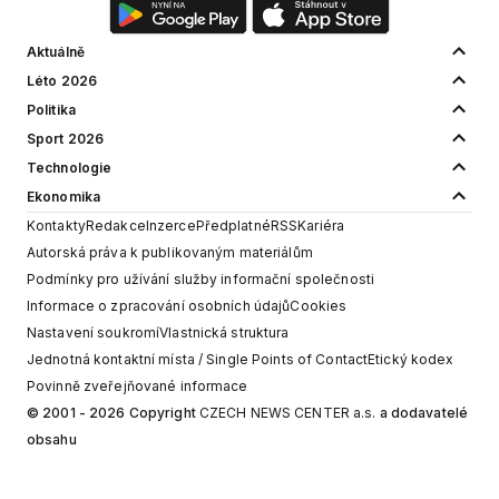
Aktuálně
Léto 2026
Politika
Sport 2026
Technologie
Ekonomika
Kontakty
Redakce
Inzerce
Předplatné
RSS
Kariéra
Autorská práva k publikovaným materiálům
Podmínky pro užívání služby informační společnosti
Informace o zpracování osobních údajů
Cookies
Nastavení soukromí
Vlastnická struktura
Jednotná kontaktní místa / Single Points of Contact
Etický kodex
Povinně zveřejňované informace
© 2001 - 2026 Copyright
CZECH NEWS CENTER a.s.
a dodavatelé
obsahu