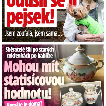
Sběratelé šílí po cukřenkách po babičce: Statisícová hodnota