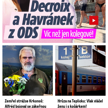
Zemřel strážce Krkonoš:
Hrůza na Teplicku: Vlak vláčel
Alfréd bojoval se zákeřnou
ženu i s kočárkem!