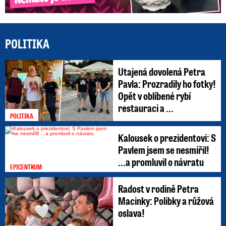
POLITIKA
Utajená dovolená Petra
Pavla: Prozradily ho fotky!
Opět v oblíbené rybí
restauraci a ...
POLITIKA
Kalousek o prezidentovi: S
Pavlem jsem se nesmířil!
...a promluvil o návratu
EPICENTRUM
Radost v rodině Petra
Macinky: Polibky a růžová
oslava!