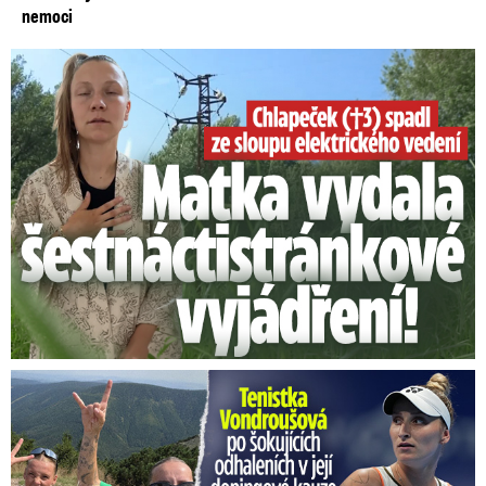
nemoci
Smrtelný pád chlapce: Matka vydala vyjádření na 16 stran
Vondroušová po šokujících odhaleních v kauze: Záhadný vzkaz!