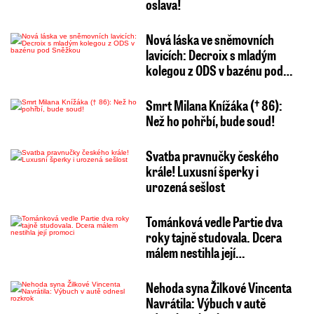
oslava!
Nová láska ve sněmovních
lavicích: Decroix s mladým
kolegou z ODS v bazénu pod…
Smrt Milana Knížáka († 86):
Než ho pohřbí, bude soud!
Svatba pravnučky českého
krále! Luxusní šperky i
urozená sešlost
Tománková vedle Partie dva
roky tajně studovala. Dcera
málem nestihla její…
Nehoda syna Žilkové Vincenta
Navrátila: Výbuch v autě