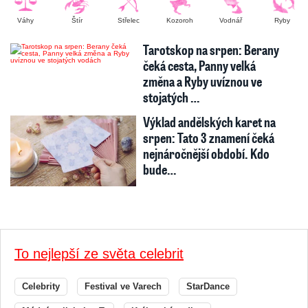
Váhy
Štír
Střelec
Kozoroh
Vodnář
Ryby
Tarotskop na srpen: Berany
čeká cesta, Panny velká
změna a Ryby uvíznou ve
stojatých …
Výklad andělských karet na
srpen: Tato 3 znamení čeká
nejnáročnější období. Kdo
bude…
To nejlepší ze světa celebrit
Celebrity
Festival ve Varech
StarDance