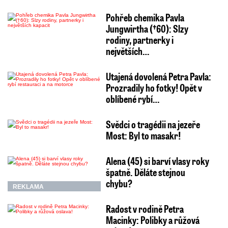
Pohřeb chemika Pavla
Jungwirtha (†60): Slzy
rodiny, partnerky i
největších…
Utajená dovolená Petra Pavla:
Prozradily ho fotky! Opět v
oblíbené rybí…
Svědci o tragédii na jezeře
Most: Byl to masakr!
Alena (45) si barví vlasy roky
špatně. Děláte stejnou
chybu?
REKLAMA
Radost v rodině Petra
Macinky: Polibky a růžová