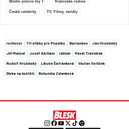
Módní policie Iny T.
Královská rodina
České celebrity
TV, Filmy, seriály
rozhovor
Tři oříšky pro Popelku
Barrandov
Jan Hrušínský
Jiří Menzel
Josef Abrhám
režisér
Pavel Trávníček
Rudolf Hrušínský
Libuše Šafránková
Václav Vorlíček
Dívka na koštěti
Bohumila Zelenková