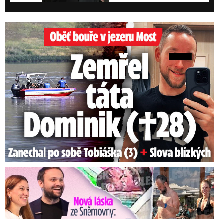
Oběť bouře v jezeru Most: Zemřel táta Dominik (†28)
Nová láska ve Sněmovně: Decroix s mladým kolegou z ODS