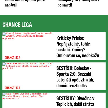
nadávali
po smrti!
CHANCE LIGA
Kritický Priske:
Nepřijatelné, tohle
nestačí. Změny?
Omlouvám se, nedokážu
CHANCE LIGA
odpovědět
SESTŘIH: Boleslav -
Sparta 2:0. Bezzubí
Letenští opět ztratili,
domácí rozhodli v ...
CHANCE LIGA
SESTŘIHY: Divočina v
Teplicích, další ztráta