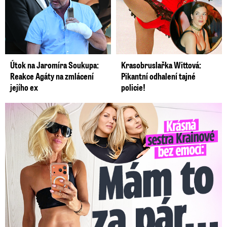
Útok na Jaromíra Soukupa:
Krasobruslařka Wittová:
Reakce Agáty na zmlácení
Pikantní odhalení tajné
jejího ex
policie!
Krásná sestra Krainové bez emocí: Mám to za pár…