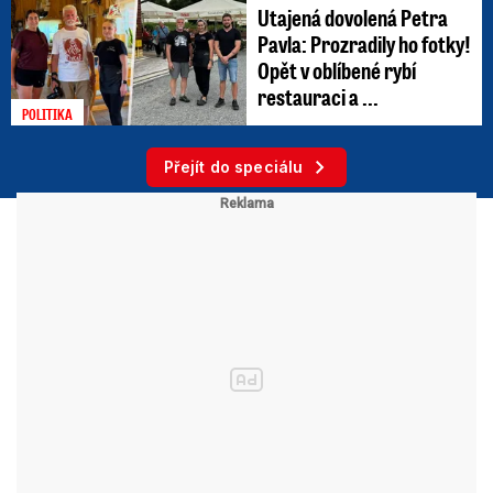
Utajená dovolená Petra
Pavla: Prozradily ho fotky!
Opět v oblíbené rybí
restauraci a ...
POLITIKA
Přejít do speciálu