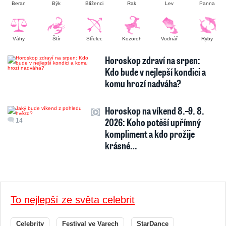
Beran
Býk
Blíženci
Rak
Lev
Panna
Váhy
Štír
Střelec
Kozoroh
Vodnář
Ryby
Horoskop zdraví na srpen:
Kdo bude v nejlepší kondici a
komu hrozí nadváha?
Horoskop na víkend 8.–9. 8.
2026: Koho potěší upřímný
14
kompliment a kdo prožije
krásné…
To nejlepší ze světa celebrit
Celebrity
Festival ve Varech
StarDance