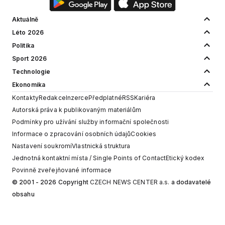
Aktuálně
Léto 2026
Politika
Sport 2026
Technologie
Ekonomika
Kontakty
Redakce
Inzerce
Předplatné
RSS
Kariéra
Autorská práva k publikovaným materiálům
Podmínky pro užívání služby informační společnosti
Informace o zpracování osobních údajů
Cookies
Nastavení soukromí
Vlastnická struktura
Jednotná kontaktní místa / Single Points of Contact
Etický kodex
Povinně zveřejňované informace
© 2001 - 2026 Copyright
CZECH NEWS CENTER a.s.
a dodavatelé
obsahu