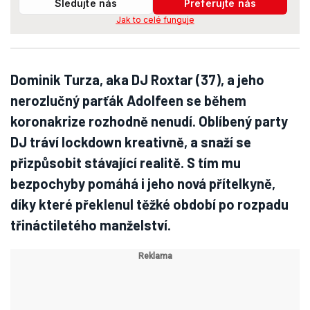
Sledujte nás
Preferujte nás
Jak to celé funguje
Dominik Turza, aka DJ Roxtar (37), a jeho
nerozlučný parťák Adolfeen se během
koronakrize rozhodně nenudí. Oblíbený party
DJ tráví lockdown kreativně, a snaží se
přizpůsobit stávající realitě. S tím mu
bezpochyby pomáhá i jeho nová přítelkyně,
díky které překlenul těžké období po rozpadu
třináctiletého manželství.