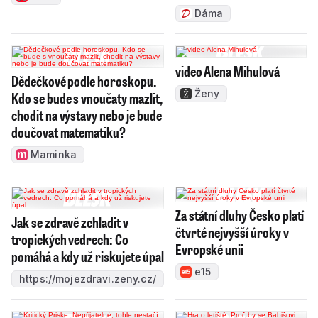
Dáma
video Alena Mihulová
Dědečkové podle horoskopu.
Ženy
Kdo se bude s vnoučaty mazlit,
chodit na výstavy nebo je bude
doučovat matematiku?
Maminka
Za státní dluhy Česko platí
Jak se zdravě zchladit v
čtvrté nejvyšší úroky v
tropických vedrech: Co
Evropské unii
pomáhá a kdy už riskujete úpal
e15
https://mojezdravi.zeny.cz/