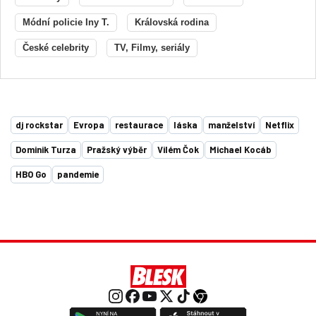
Módní policie Iny T.
Královská rodina
České celebrity
TV, Filmy, seriály
dj rockstar
Evropa
restaurace
láska
manželství
Netflix
Dominik Turza
Pražský výběr
Vilém Čok
Michael Kocáb
HBO Go
pandemie