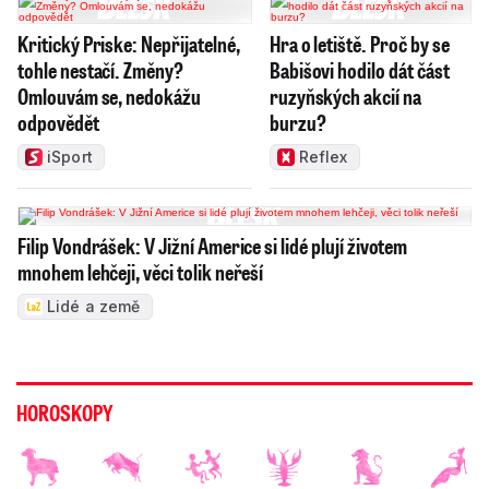
Kritický Priske: Nepřijatelné,
Hra o letiště. Proč by se
tohle nestačí. Změny?
Babišovi hodilo dát část
Omlouvám se, nedokážu
ruzyňských akcií na
odpovědět
burzu?
iSport
Reflex
Filip Vondrášek: V Jižní Americe si lidé plují životem
mnohem lehčeji, věci tolik neřeší
Lidé a země
HOROSKOPY