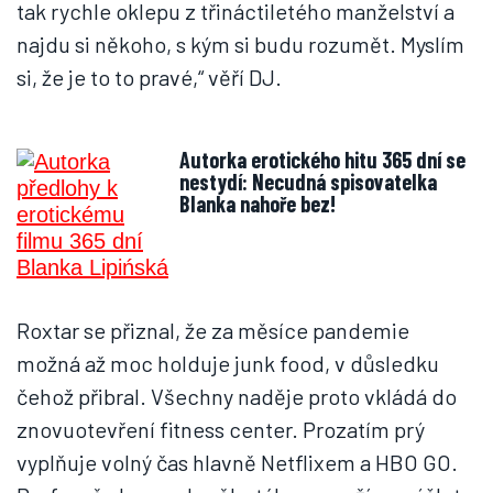
tak rychle oklepu z třináctiletého manželství a
najdu si někoho, s kým si budu rozumět. Myslím
si, že je to to pravé,“ věří DJ.
Autorka erotického hitu 365 dní se
nestydí: Necudná spisovatelka
Blanka nahoře bez!
Roxtar se přiznal, že za měsíce pandemie
možná až moc holduje junk food, v důsledku
čehož přibral. Všechny naděje proto vkládá do
znovuotevření fitness center. Prozatím prý
vyplňuje volný čas hlavně Netflixem a HBO GO.