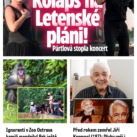
Ignoranti v Zoo Ostrava
Před rokem zemřel Jiří
krmili mandrily! Pak ještě
Krampol (†87): Dluhy vrší i