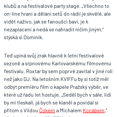
klubů a na festivalové party stage. „Všechno to
on-line hraní a dělání setů do rádií je skvělé, ale
vidět naživo, jak se fanoušci baví, je k
nezaplacení a nedá se nahradit ničím jiným,“
stýská si Dominik.
Teď upíná svůj zrak hlavně k letní festivalové
sezoně a srpnovému Karlovarskému filmovému
festivalu. Roxtar by sem poprvé zavítal v jiné roli
než jako DJ. Na letošním KVIFFu by si totiž měl
odbýt premiéru film o kapele Pražský výběr, ve
které už řadu let hostuje. „Seděl bych v sále, lidi
by mi tleskali, já bych se klaněl a povídal si
přitom s Vildou
Čokem
a Michalem
Kocábem
,“