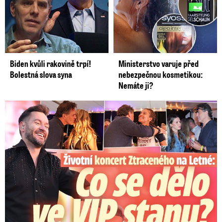
Biden kvůli rakovině trpí!
Ministerstvo varuje před
Bolestná slova syna
nebezpečnou kosmetikou:
Nemáte ji?
Koncert Ztraceného na Letné: Jágr přišel s Dominikou, ale...