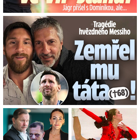
Tragédie hvězdného Messiho: Zemřel mu táta (†68)!