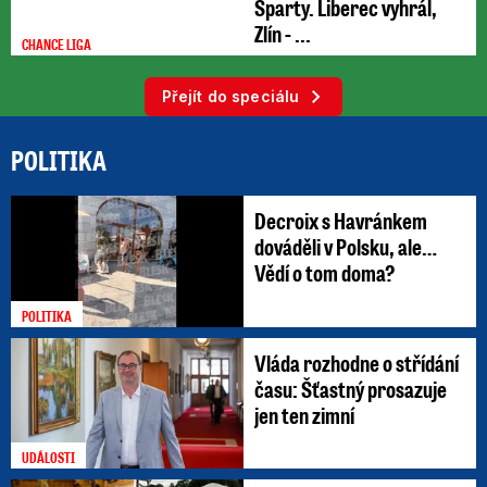
Sparty. Liberec vyhrál,
Zlín - ...
CHANCE LIGA
Přejít do speciálu
POLITIKA
Decroix s Havránkem
dováděli v Polsku, ale…
Vědí o tom doma?
POLITIKA
Vláda rozhodne o střídání
času: Šťastný prosazuje
jen ten zimní
UDÁLOSTI