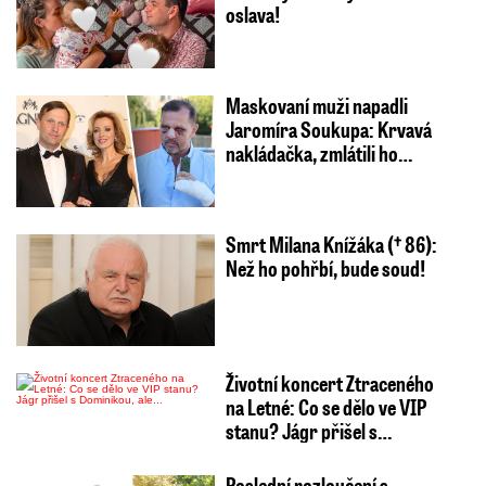
oslava!
Maskovaní muži napadli
Jaromíra Soukupa: Krvavá
nakládačka, zmlátili ho…
Smrt Milana Knížáka († 86):
Než ho pohřbí, bude soud!
Životní koncert Ztraceného
na Letné: Co se dělo ve VIP
stanu? Jágr přišel s…
Poslední rozloučení s