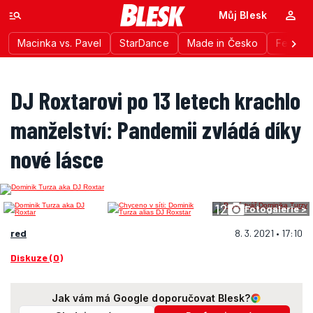
Můj Blesk
Macinka vs. Pavel
StarDance
Made in Česko
Festiva
DJ Roxtarovi po 13 letech krachlo
manželství: Pandemii zvládá díky
nové lásce
12
Fotogalerie >
red
8. 3. 2021 • 17:10
Diskuze (0)
Jak vám má Google doporučovat Blesk?