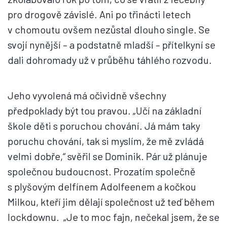
pro drogově závislé. Ani po třinácti letech
v chomoutu ovšem nezůstal dlouho single. Se
svojí nynější – a podstatně mladší – přítelkyní se
dali dohromady už v průběhu táhlého rozvodu.
Jeho vyvolená má očividně všechny
předpoklady být tou pravou. „Učí na základní
škole děti s poruchou chování. Já mám taky
poruchu chování, tak si myslím, že mě zvládá
velmi dobře,“ svěřil se Dominik. Pár už plánuje
společnou budoucnost. Prozatím společně
s plyšovým delfínem Adolfeenem a kočkou
Milkou, kteří jim dělají společnost už teď během
lockdownu. „Je to moc fajn, nečekal jsem, že se