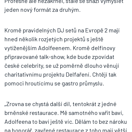
Profesně ale nezakrněl, stále se snaží vymýšlet
jeden nový formát za druhým.
Kromě pravidelných DJ setů na Evropě 2 mají
hned několik rozjetých projektů s ještě
vytíženějším Adolfeenem. Kromě delfínovy
připravované talk-show, kde bude zpovídat
české celebrity, se už poměrně dlouho věnují
charitativnímu projektu Delfaření. Chtějí tak
pomoci hroutícímu se gastro průmyslu.
„Zrovna se chystá další díl, tentokrát z jedné
brněnské restaurace. Mě samotného vařit baví,
Adolfeena to baví ještě víc. Dělám to bez nároku
na honorář, zavřené restaurace z toho mají větší