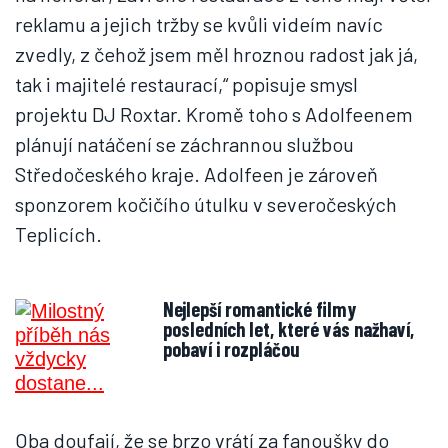
reklamu a jejich tržby se kvůli videím navíc
zvedly, z čehož jsem měl hroznou radost jak já,
tak i majitelé restaurací,“ popisuje smysl
projektu DJ Roxtar. Kromě toho s Adolfeenem
plánují natáčení se záchrannou službou
Středočeského kraje. Adolfeen je zároveň
sponzorem kočičího útulku v severočeských
Teplicích.
Nejlepší romantické filmy
posledních let, které vás nažhaví,
pobaví i rozpláčou
Oba doufají, že se brzo vrátí za fanoušky do