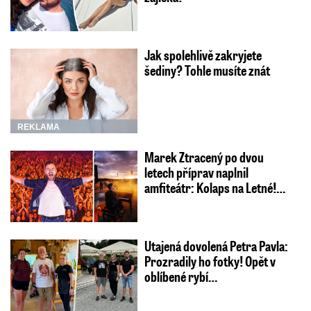
Jak spolehlivě zakryjete
šediny? Tohle musíte znát
REKLAMA
Marek Ztracený po dvou
letech příprav naplnil
amfiteátr: Kolaps na Letné!…
Utajená dovolená Petra Pavla:
Prozradily ho fotky! Opět v
oblíbené rybí…