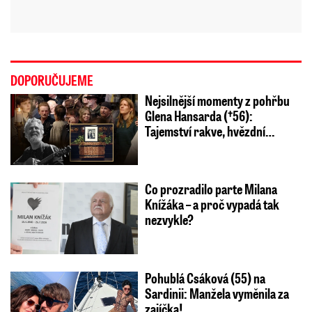
DOPORUČUJEME
Nejsilnější momenty z pohřbu
Glena Hansarda (†56):
Tajemství rakve, hvězdní…
Co prozradilo parte Milana
Knížáka – a proč vypadá tak
nezvykle?
Pohublá Csáková (55) na
Sardinii: Manžela vyměnila za
zajíčka!