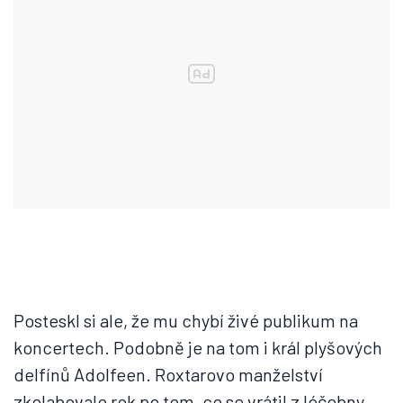
Posteskl si ale, že mu chybí živé publikum na
koncertech. Podobně je na tom i král plyšových
delfínů Adolfeen. Roxtarovo manželství
zkolabovalo rok po tom, co se vrátil z léčebny