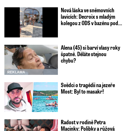
Nová láska ve sněmovních
lavicích: Decroix s mladým
kolegou z ODS v bazénu pod…
Alena (45) si barví vlasy roky
špatně. Děláte stejnou
chybu?
REKLAMA
Svědci o tragédii na jezeře
Most: Byl to masakr!
Radost v rodině Petra
Macinky: Polibky a růžová