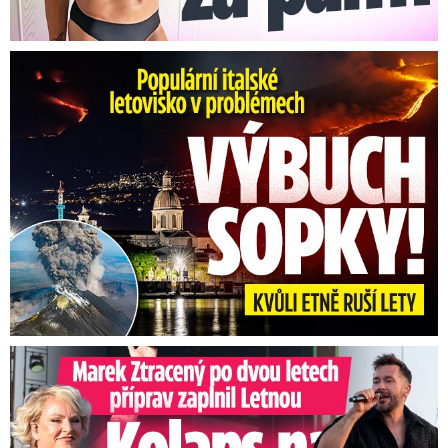
Erupce sicilské sopky Etny: Ruší desítky letů
Marek Ztracený na Letné: Pártlová stopla koncert