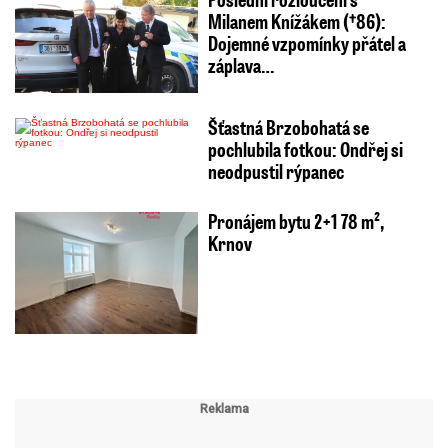
Milanem Knížákem (†86):
Dojemné vzpomínky přátel a
záplava…
Šťastná Brzobohatá se
pochlubila fotkou: Ondřej si
neodpustil rýpanec
Pronájem bytu 2+1 78 m²,
Krnov