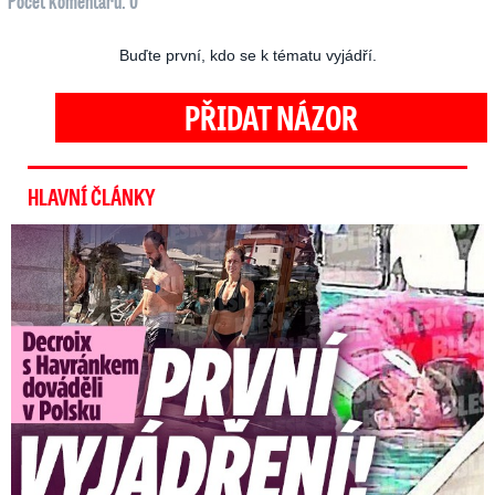
Počet komentářů: 0
Buďte první, kdo se k tématu vyjádří.
PŘIDAT NÁZOR
HLAVNÍ ČLÁNKY
Exministryně s Havránkem dováděli v Polsku: První slova!