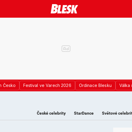
n Česko
Festival ve Varech 2026
Ordinace Blesku
Válka 
České celebrity
StarDance
Světové celebri