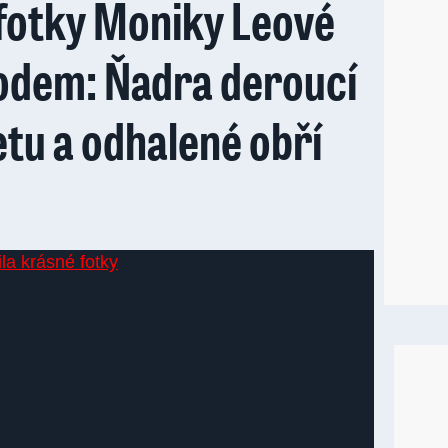
fotky Moniky Leové
odem: Ňadra deroucí
etu a odhalené obří