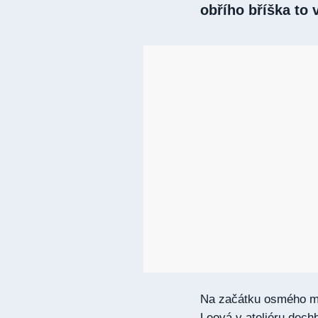
obřího bříška to
Na začátku osmého mě
Leová v ateliéru dech