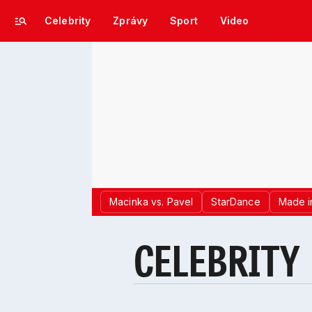
Celebrity
Zprávy
Sport
Video
Macinka vs. Pavel
StarDance
Made i
CELEBRITY