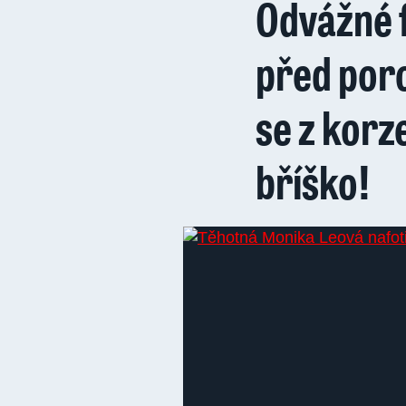
Odvážné 
před por
se z korz
bříško!