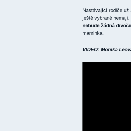
Nastávající rodiče už 
ještě vybrané nemají. 
nebude žádná divoči
maminka.
VIDEO: Monika Leová