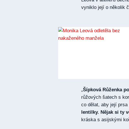
vyniklo její o několik 
„
Šípková Růženka p
růžových šatech s k
co dělat, aby její prsa
lentilky. Nějak si ty
kráska s asijskými k