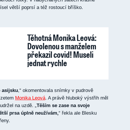
čísel větší poprsí a též rostoucí bříško.
Těhotná Monika Leová:
Dovolenou s manželem
překazil covid! Museli
jednat rychle
o asijsku
,“ okomentovala snímky v pudrově
orzetem
Monika Leová
. A právě hluboký výstřih měl
 udržel na uzdě. „
Těším se zase na svoje
 větší prsa úplně neužívám,
“ řekla ale Blesku
ořeny.