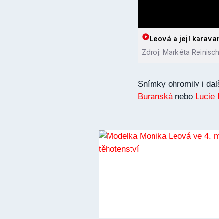
Leová a její karava
Zdroj: Markéta Reinisc
Snímky ohromily i dalš
Buranská
nebo
Lucie 