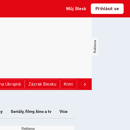
Můj Blesk
Přihlásit se
na Ukrajině
Zázrak Blesku
Krimi
Donald Trump
Sport
ty
Seriály, filmy, kino a tv
Více