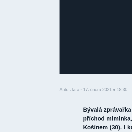
Autor: lara -
17. února 2021 ● 18:30
Bývalá zprávařka
příchod miminka,
Košínem (30). I k