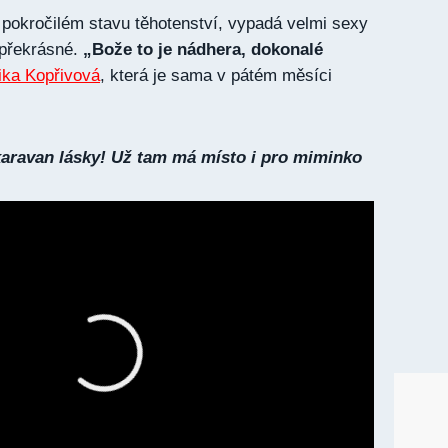
v pokročilém stavu těhotenství, vypadá velmi sexy
 překrásné.
„Bože to je nádhera, dokonalé
ika Kopřivová
, která je sama v pátém měsíci
karavan lásky! Už tam má místo i pro miminko