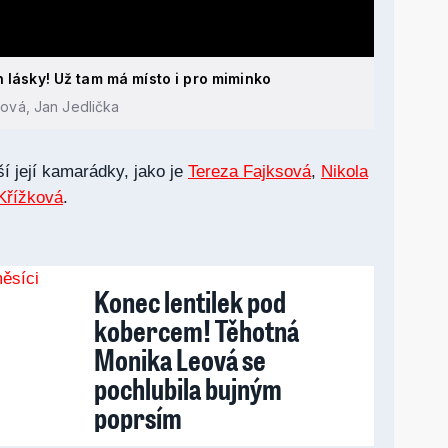
n lásky! Už tam má místo i pro miminko
hová, Jan Jedlička
í její kamarádky, jako je
Tereza Fajksová
,
Nikola
Křížková
.
Konec lentilek pod
kobercem! Těhotná
Monika Leová se
pochlubila bujným
poprsím