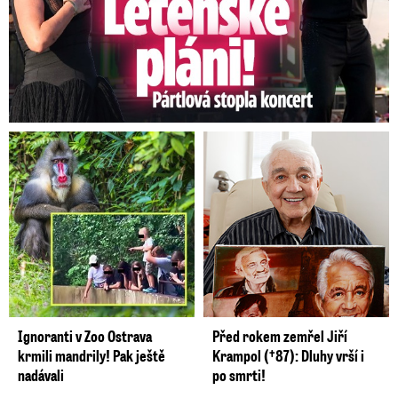
Ignoranti v Zoo Ostrava
Před rokem zemřel Jiří
krmili mandrily! Pak ještě
Krampol (†87): Dluhy vrší i
nadávali
po smrti!