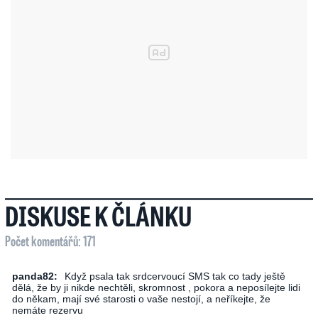
DISKUSE K ČLÁNKU
Počet komentářů: 171
panda82:
Když psala tak srdcervoucí SMS tak co tady ještě
dělá, že by ji nikde nechtěli, skromnost , pokora a neposílejte lidi
do někam, mají své starosti o vaše nestojí, a neříkejte, že
nemáte rezervu