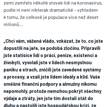
zemi zemřelo několik stovek lidí na koronavirus,
podle ní není nikterak dramatické – vzhledem
k tomu, že celkově je populace více než deset
milionů…
„Chci vám, vážená vládo, vzkázat, že to, co jste
dopustili na jaře, se podobá zločinu. Připravili
jste statisíce lidí o práci, peníze, existenci a
živobytí, vyvolali jste v lidech nesmyslnou
paniku a strach, zničili jste zavedené systémy
a procesy, a vzali jste lidem ideály a klid. Vaše
směšné finanční podpory a almužny nikomu
nepomohly, protože nemohou pokrýt všechny
výdaje a ztráty, jen jste tím dostali stát do
dluhu a nastolili jste hospodářskou krizi, ze