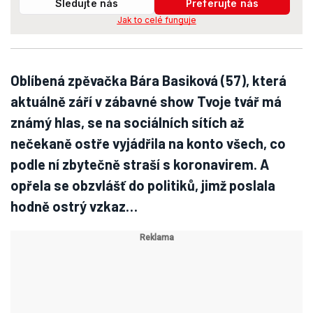
Sledujte nás
Preferujte nás
Jak to celé funguje
Oblíbená zpěvačka Bára Basiková (57), která
aktuálně září v zábavné show Tvoje tvář má
známý hlas, se na sociálních sítích až
nečekaně ostře vyjádřila na konto všech, co
podle ní zbytečně straší s koronavirem. A
opřela se obzvlášť do politiků, jimž poslala
hodně ostrý vzkaz…