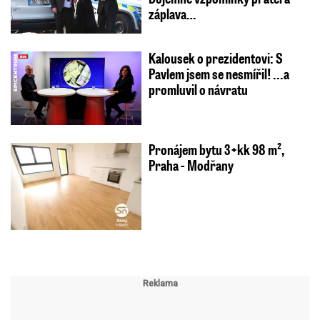
záplava…
Kalousek o prezidentovi: S
Pavlem jsem se nesmířil! ...a
promluvil o návratu
Pronájem bytu 3+kk 98 m²,
Praha - Modřany