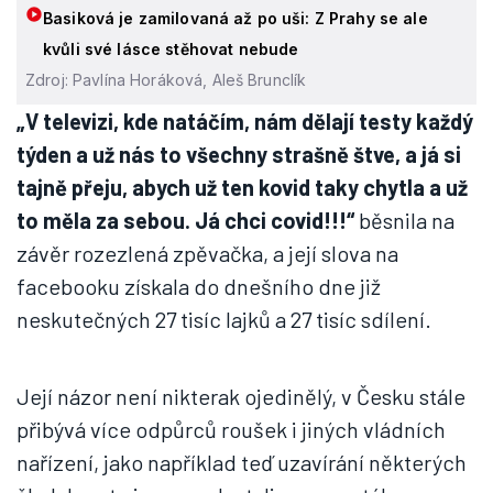
Basiková je zamilovaná až po uši: Z Prahy se ale
kvůli své lásce stěhovat nebude
Zdroj: Pavlína Horáková, Aleš Brunclík
„V televizi, kde natáčím, nám dělají testy každý
týden a už nás to všechny strašně štve, a já si
tajně přeju, abych už ten kovid taky chytla a už
to měla za sebou. Já chci covid!!!“
běsnila na
závěr rozezlená zpěvačka, a její slova na
facebooku získala do dnešního dne již
neskutečných 27 tisíc lajků a 27 tisíc sdílení.
Její názor není nikterak ojedinělý, v Česku stále
přibývá více odpůrců roušek i jiných vládních
nařízení, jako například teď uzavírání některých