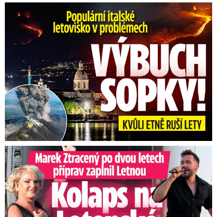
Erupce sicilské sopky Etny: Ruší desítky letů
Marek Ztracený na Letné: Pártlová stopla koncert