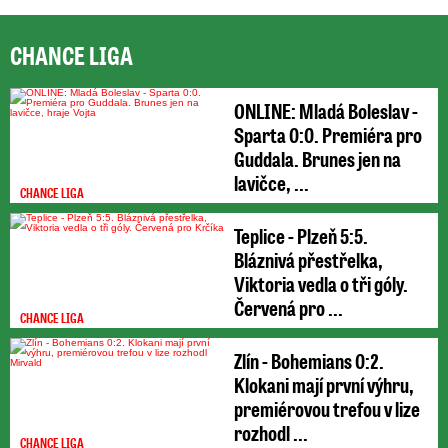
CHANCE LIGA
ONLINE: Mladá Boleslav -
Sparta 0:0. Premiéra pro
Guddala. Brunes jen na
lavičce, ...
CHANCE LIGA
Teplice - Plzeň 5:5.
Bláznivá přestřelka,
Viktoria vedla o tři góly.
Červená pro ...
CHANCE LIGA
Zlín - Bohemians 0:2.
Klokani mají první výhru,
premiérovou trefou v lize
rozhodl ...
CHANCE LIGA