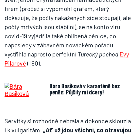
firem (pročež si vypomohl grafem, který
dokazuje, že počty nakažených sice stoupají, ale
počty mrtvých jsou stabilní), se na konto viru
covid-19 vyjádřila také oblíbená pěnice, co
naposledy v zábavném nováckém pořadu
vystřihla naprosto perfektní
Turecký pochod
Evy
Pilarové
(†80).
Bára Basiková v karanténě bez
peněz: Půjčily mi dcery!
Servítky si rozhodně nebrala a dokonce sklouzla
i k vulgaritám.
„Ať' už jdou všichni, co otravujou