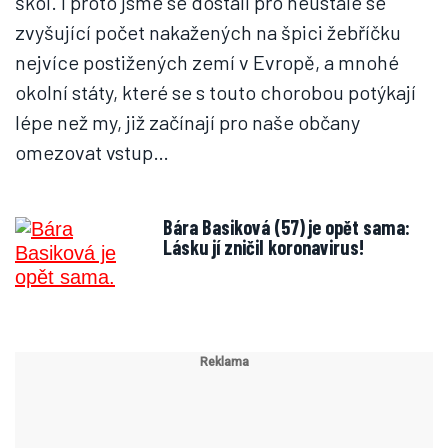
škol. I proto jsme se dostali pro neustále se
zvyšující počet nakažených na špici žebříčku
nejvíce postižených zemí v Evropě, a mnohé
okolní státy, které se s touto chorobou potýkají
lépe než my, již začínají pro naše občany
omezovat vstup…
Bára Basiková (57) je opět sama:
Lásku jí zničil koronavirus!