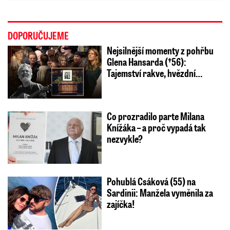
DOPORUČUJEME
Nejsilnější momenty z pohřbu
Glena Hansarda (†56):
Tajemství rakve, hvězdní…
Co prozradilo parte Milana
Knížáka – a proč vypadá tak
nezvykle?
Pohublá Csáková (55) na
Sardinii: Manžela vyměnila za
zajíčka!