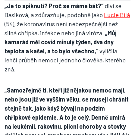
„Je to spiknutí? Proč se máme bát?“
diví se
Basiková, a zdůrazňuje, podobně jako
Lucie Bílá
(54), že koronavirus není nebezpečnější než
silná chřipka, infekce nebo jiná viróza.
„Můj
kamarád měl covid minulý týden, dva dny
teplota a kašel, a to bylo všechno,“
vylíčila
lehčí průběh nemoci jednoho člověka, kterého
zná.
„Samozřejmě ti, kteří již nějakou nemoc mají,
nebo jsou již ve vyšším věku, se musejí chránit
stejně tak, jako když bývají na podzim
chřipkové epidemie. A to je celý. Denně umírá
na leukémii, rakovinu, plicní choroby a stovky