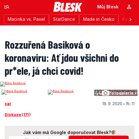
Můj Blesk
Macinka vs. Pavel
StarDance
Made in Česko
Festiva
Rozzuřená Basiková o
koronaviru: Ať jdou všichni do
pr*ele, já chci covid!
44
Fotogalerie >
sal
19. 9. 2020 • 15:11
Diskuze (171)
Jak vám má Google doporučovat Blesk?