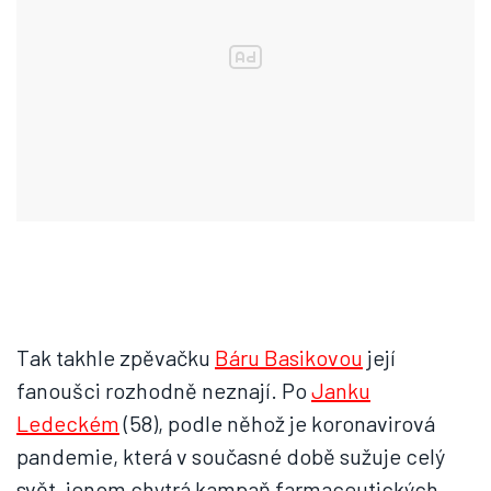
Tak takhle zpěvačku
Báru Basikovou
její
fanoušci rozhodně neznají. Po
Janku
Ledeckém
(58), podle něhož je koronavirová
pandemie, která v současné době sužuje celý
svět, jenom chytrá kampaň farmaceutických