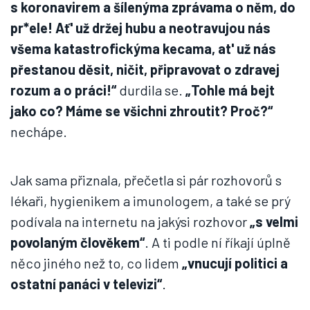
s koronavirem a šílenýma zprávama o něm, do
pr*ele! Ať' už držej hubu a neotravujou nás
všema katastrofickýma kecama, at' už nás
přestanou děsit, ničit, připravovat o zdravej
rozum a o práci!“
durdila se.
„Tohle má bejt
jako co? Máme se všichni zhroutit? Proč?“
nechápe.
Jak sama přiznala, přečetla si pár rozhovorů s
lékaři, hygienikem a imunologem, a také se prý
podívala na internetu na jakýsi rozhovor
„s velmi
povolaným člověkem“
. A ti podle ní říkají úplně
něco jiného než to, co lidem
„vnucují politici a
ostatní panáci v televizi“
.