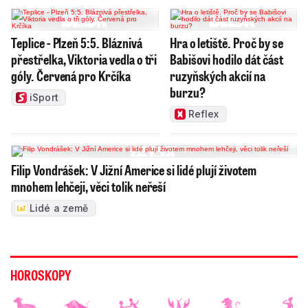
Teplice - Plzeň 5:5. Bláznivá
Hra o letiště. Proč by se
přestřelka, Viktoria vedla o tři
Babišovi hodilo dát část
góly. Červená pro Krčíka
ruzyňských akcií na
burzu?
iSport
Reflex
Filip Vondrášek: V Jižní Americe si lidé plují životem
mnohem lehčeji, věci tolik neřeší
Lidé a země
HOROSKOPY