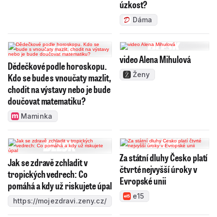
úzkost?
Dáma
video Alena Mihulová
Dědečkové podle horoskopu.
Ženy
Kdo se bude s vnoučaty mazlit,
chodit na výstavy nebo je bude
doučovat matematiku?
Maminka
Za státní dluhy Česko platí
Jak se zdravě zchladit v
čtvrté nejvyšší úroky v
tropických vedrech: Co
Evropské unii
pomáhá a kdy už riskujete úpal
e15
https://mojezdravi.zeny.cz/