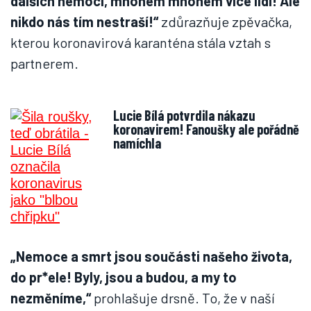
dalších nemocí, mnohem mnohem více lidí! Ale
nikdo nás tím nestraší!“
zdůrazňuje zpěvačka,
kterou koronavirová karanténa stála vztah s
partnerem.
Lucie Bílá potvrdila nákazu
koronavirem! Fanoušky ale pořádně
namíchla
„Nemoce a smrt jsou součásti našeho života,
do pr*ele! Byly, jsou a budou, a my to
nezměníme,“
prohlašuje drsně. To, že v naší