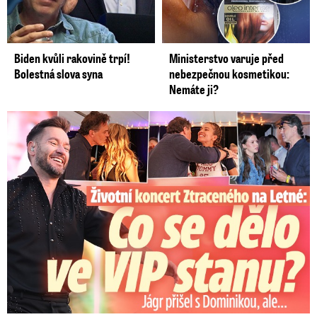
Biden kvůli rakovině trpí!
Ministerstvo varuje před
Bolestná slova syna
nebezpečnou kosmetikou:
Nemáte ji?
Koncert Ztraceného na Letné: Jágr přišel s Dominikou, ale...