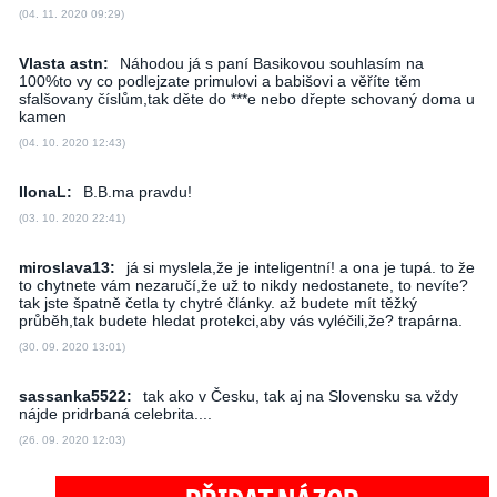
(04. 11. 2020 09:29)
Vlasta astn:
Náhodou já s paní Basikovou souhlasím na
100%to vy co podlejzate primulovi a babišovi a věříte těm
sfalšovany číslům,tak děte do ***e nebo dřepte schovaný doma u
kamen
(04. 10. 2020 12:43)
IlonaL:
B.B.ma pravdu!
(03. 10. 2020 22:41)
miroslava13:
já si myslela,že je inteligentní! a ona je tupá. to že
to chytnete vám nezaručí,že už to nikdy nedostanete, to nevíte?
tak jste špatně četla ty chytré články. až budete mít těžký
průběh,tak budete hledat protekci,aby vás vyléčili,že? trapárna.
(30. 09. 2020 13:01)
sassanka5522:
tak ako v Česku, tak aj na Slovensku sa vždy
nájde pridrbaná celebrita....
(26. 09. 2020 12:03)