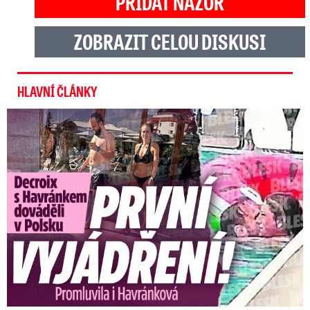
PŘIDAT NÁZOR
ZOBRAZIT CELOU DISKUSI
HLAVNÍ ČLÁNKY
Exministryně s Havránkem dováděli v Polsku: První slova!