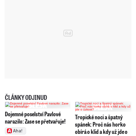
ČLÁNKY ODJINUD
Dojemné poselství Pavlové
Tropické noci a špatný
narazilo: Zase se přetvařuje!
spánek: Proč nás horko
obírá o klid a kdy už jde o
Aha!