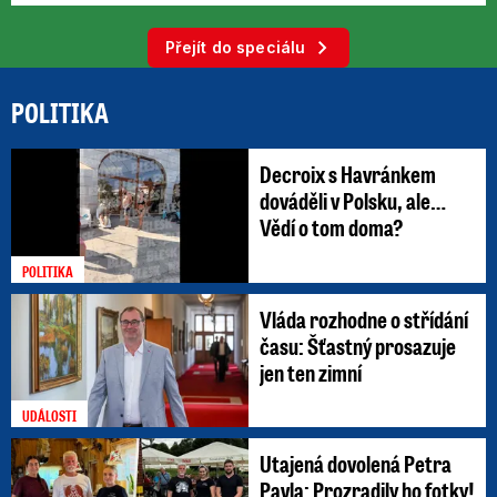
Přejít do speciálu
POLITIKA
Decroix s Havránkem
dováděli v Polsku, ale…
Vědí o tom doma?
POLITIKA
Vláda rozhodne o střídání
času: Šťastný prosazuje
jen ten zimní
UDÁLOSTI
Utajená dovolená Petra
Pavla: Prozradily ho fotky!