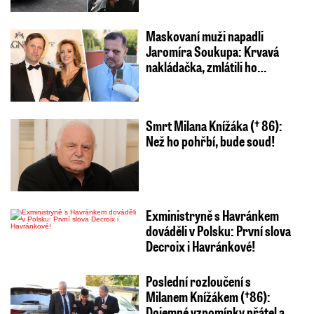
Maskovaní muži napadli
Jaromíra Soukupa: Krvavá
nakládačka, zmlátili ho…
Smrt Milana Knížáka († 86):
Než ho pohřbí, bude soud!
Exministryně s Havránkem
dováděli v Polsku: První slova
Decroix i Havránkové!
Poslední rozloučení s
Milanem Knížákem (†86):
Dojemné vzpomínky přátel a