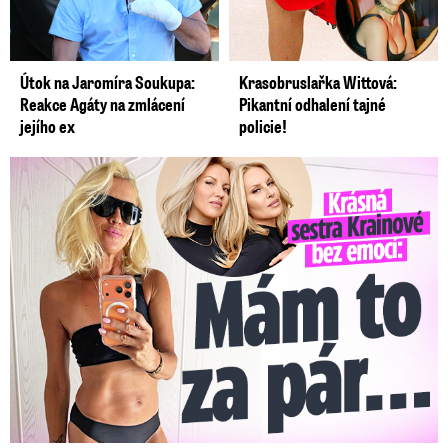
Útok na Jaromíra Soukupa:
Krasobruslařka Wittová:
Reakce Agáty na zmlácení
Pikantní odhalení tajné
jejího ex
policie!
Krásná sestra Krainové bez emocí: Mám to za pár…