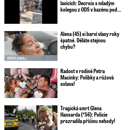
lavicích: Decroix s mladým
kolegou z ODS v bazénu pod…
Alena (45) si barví vlasy roky
špatně. Děláte stejnou
chybu?
REKLAMA
Radost v rodině Petra
Macinky: Polibky a růžová
oslava!
Tragická smrt Glena
Hansarda (†56): Policie
prozradila příčinu nehody!