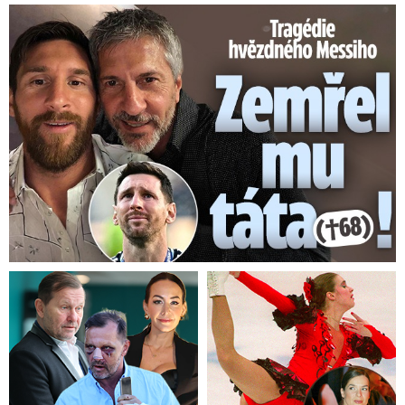
Tragédie hvězdného Messiho: Zemřel mu táta (†68)!