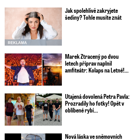
Jak spolehlivě zakryjete
šediny? Tohle musíte znát
REKLAMA
Marek Ztracený po dvou
letech příprav naplnil
amfiteátr: Kolaps na Letné!…
Utajená dovolená Petra Pavla:
Prozradily ho fotky! Opět v
oblíbené rybí…
Nová láska ve sněmovních