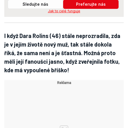
Sledujte nás
Preferujte nás
Jak to celé funguje
I když Dara Rolins (46) stále neprozradila, zda
je v jejím životě nový muž, tak stále dokola
říká, že sama není a je šťastná. Možná proto
měli její fanoušci jasno, když zveřejnila fotku,
kde má vypoulené bříško!