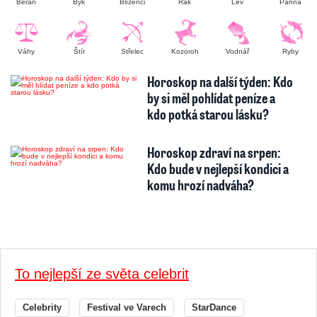
Beran
Býk
Blíženci
Rak
Lev
Panna
Váhy
Štír
Střelec
Kozoroh
Vodnář
Ryby
Horoskop na další týden: Kdo
by si měl pohlídat peníze a
kdo potká starou lásku?
Horoskop zdraví na srpen:
Kdo bude v nejlepší kondici a
komu hrozí nadváha?
To nejlepší ze světa celebrit
Celebrity
Festival ve Varech
StarDance