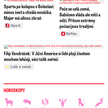
Sparta po kolapsu v Boleslavi:
Peče se celá země,
minus šest a chvála nováčka.
Babišova vláda ale mlčí a
Majer má silnou zbraň
mlží. Přitom extrémy
počasí jsou trvalými
iSport
problémy Česka
Reflex
Filip Vondrášek: V Jižní Americe si lidé plují životem
mnohem lehčeji, věci tolik neřeší
Lidé a země
HOROSKOPY