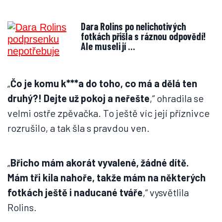
Dara Rolins po nelichotivých
fotkách přišla s ráznou odpovědí!
Ale museli jí …
„
Čo je komu k***a do toho, co má a dělá ten
druhý?! Dejte už pokoj a neřešte
,“ ohradila se
velmi ostře zpěvačka. To ještě víc její příznivce
rozrušilo, a tak šla s pravdou ven.
„
Břicho mám akorát vyvalené, žádné dítě.
Mám tři kila nahoře, takže mám na některých
fotkách ještě i naducané tváře
,“ vysvětlila
Rolins.