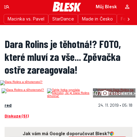
Můj Blesk
Macinka vs. Pavel
StarDance
Made in Česko
Festiva
Dara Rolins je těhotná!? FOTO,
které mluví za vše... Zpěvačka
ostře zareagovala!
107
Fotogalerie >
red
24. 11. 2019 • 05:18
Diskuze (51)
Jak vám má Google doporučovat Blesk?