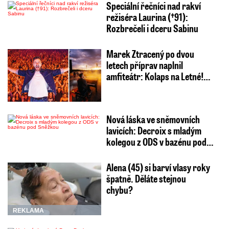
Speciální řečníci nad rakví
režiséra Laurina (†91):
Rozbrečeli i dceru Sabinu
Marek Ztracený po dvou
letech příprav naplnil
amfiteátr: Kolaps na Letné!…
Nová láska ve sněmovních
lavicích: Decroix s mladým
kolegou z ODS v bazénu pod…
Alena (45) si barví vlasy roky
špatně. Děláte stejnou
chybu?
REKLAMA