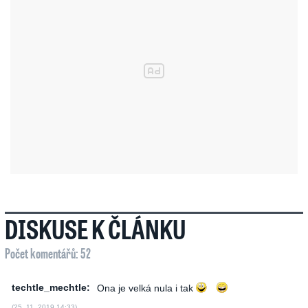
DISKUSE K ČLÁNKU
Počet komentářů: 52
techtle_mechtle:
Ona je velká nula i tak
(25. 11. 2019 14:33)