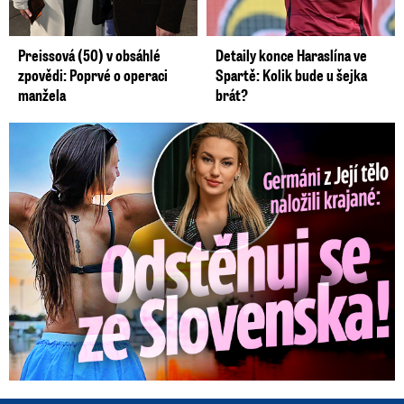
Preissová (50) v obsáhlé
Detaily konce Haraslína ve
zpovědi: Poprvé o operaci
Spartě: Kolik bude u šejka
manžela
brát?
Germáni z Jejího těla: Odstěhuj se, vzkázali jí krajané