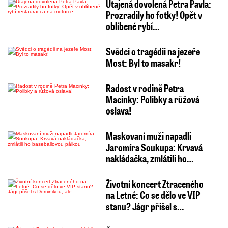
Utajená dovolená Petra Pavla:
Prozradily ho fotky! Opět v
oblíbené rybí…
Svědci o tragédii na jezeře
Most: Byl to masakr!
Radost v rodině Petra
Macinky: Polibky a růžová
oslava!
Maskovaní muži napadli
Jaromíra Soukupa: Krvavá
nakládačka, zmlátili ho…
Životní koncert Ztraceného
na Letné: Co se dělo ve VIP
stanu? Jágr přišel s…