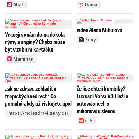
Aha!
Dáma
video Alena Mihulová
Vracejí se vám doma dokola
Ženy
rýmy a angíny? Chyba může
být v zubním kartáčku
Maminka
Jak se zdravě zchladit v
Že lidé chtějí kombíky?
tropických vedrech: Co
Luxusní Volva V90 leží v
pomáhá a kdy už riskujete úpal
autosalonech s
milionovou slevou
https://mojezdravi.zeny.cz/
e15