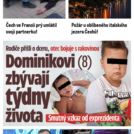
Čech ve Francii prý umlátil
Požár u oblíbeného italského
svoji partnerku!
jezera Čechů!
Dominikovi (8) zbývají týdny života: Vzkaz od exprezidenta