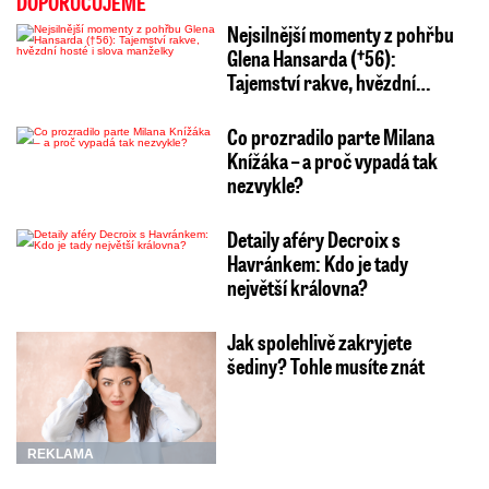
DOPORUČUJEME
Nejsilnější momenty z pohřbu
Glena Hansarda (†56):
Tajemství rakve, hvězdní…
Co prozradilo parte Milana
Knížáka – a proč vypadá tak
nezvykle?
Detaily aféry Decroix s
Havránkem: Kdo je tady
největší královna?
Jak spolehlivě zakryjete
šediny? Tohle musíte znát
REKLAMA