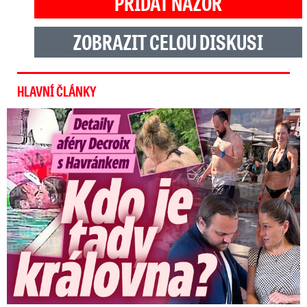
PŘIDAT NÁZOR
ZOBRAZIT CELOU DISKUSI
HLAVNÍ ČLÁNKY
Detaily aféry Decroix s Havránkem: Kdo je tady královna?