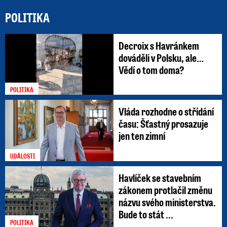
POLITIKA
Decroix s Havránkem
dováděli v Polsku, ale…
Vědí o tom doma?
POLITIKA
Vláda rozhodne o střídání
času: Šťastný prosazuje
jen ten zimní
UDÁLOSTI
Havlíček se stavebním
zákonem protlačil změnu
názvu svého ministerstva.
Bude to stát ...
POLITIKA