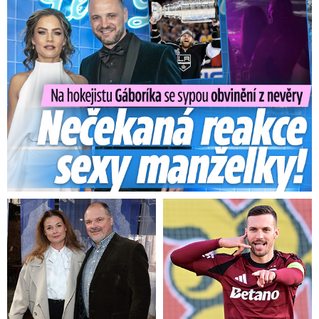
Na Gáboríka se sypou obvinění z nevěry: Reakce manželky!