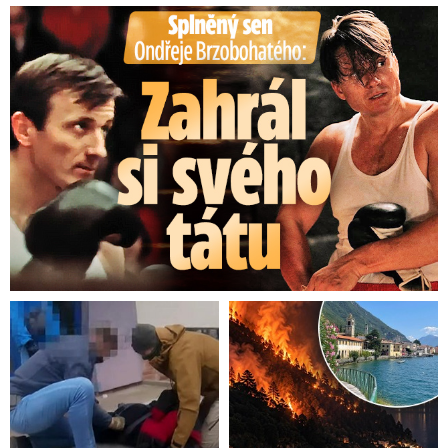
Splněný sen Ondřeje Brzobohatého: Zahrál si svého tátu