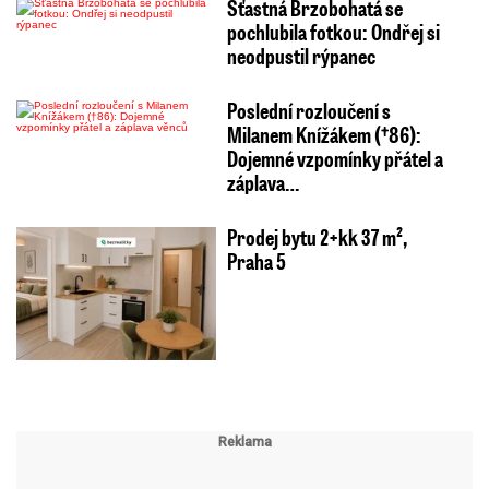
Šťastná Brzobohatá se
pochlubila fotkou: Ondřej si
neodpustil rýpanec
Poslední rozloučení s
Milanem Knížákem (†86):
Dojemné vzpomínky přátel a
záplava…
Prodej bytu 2+kk 37 m²,
Praha 5