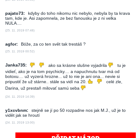
pajato73:
kdyby do toho nikomu nic nebylo, nebyla by ta krava
tam, kde je. Asi zapomnela, ze bez fanousku je z ni velka
NULA....
(25. 11. 2019 07:48)
agfor:
Bóže, za co ten svět tak trestáš ?
(25. 11. 2019 00:52)
Janka735:
ako sa krásne slušne vyjadrila
tu je
vidieť, ako je na tom psychicky.... a napuchnutu tvar má od
botoxu.... už vyzerá hrozne... už to nie je ani ona... nevie si
pripustiť že už stárne.. stále sa vidí na 20.
celé zle,
Darina, už prestaň milovať samú seba
(24. 11. 2019 14:39)
y1xcvbnm:
stejně se jí po 50 rozpadne nos jak M.J., už je to
vidět jak se hroutí
(24. 11. 2019 13:00)