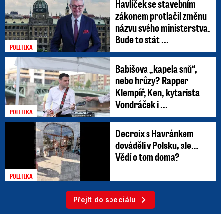
Havlíček se stavebním
zákonem protlačil změnu
názvu svého ministerstva.
Bude to stát ...
POLITIKA
Babišova „kapela snů“,
nebo hrůzy? Rapper
Klempíř, Ken, kytarista
Vondráček i ...
POLITIKA
Decroix s Havránkem
dováděli v Polsku, ale…
Vědí o tom doma?
POLITIKA
Přejít do speciálu