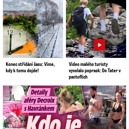
Konec střídání času: Víme,
Video malého turisty
kdy k tomu dojde!
vyvolalo poprask: Do Tater v
pantoflích
Detaily aféry Decroix s Havránkem: Kdo je tady královna?