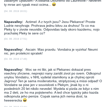
zadanym Ujfalusim? A odtahla Dlouheho od Laurinove? Neverim
ty mrse ani rypak mezi ocima...
(04. 08. 2019 18:01)
Napavalley:
Actimel: A z tvych jsou? Jsou Plekance! Proste
Ludrie nevyhraje. Prohrava jednu bitvu za druhou! To co ma
Pleky ty v zivote neuvidis. Odpovidas tady skoro kazdemu, nojo
prachatej Pleky te sere co?
(04. 08. 2019 17:51)
Napavalley:
Ascain: Mas pravdu. Vondatra je vyzirka! Neumi
nic, jen protekcni spratek!
(04. 08. 2019 17:46)
Napavalley:
Moc se mi libi, jak si Plekanec dokazal pres
vsechny zhrzene, neprejici nany zaridit zivot po svem. Odkopnul
unylou Vondatru, v NHL vydelal stamiliony a je chytrej oproti
Jagrovy! Ten je sama moderatorka, striptyzovej a missi odpad! O
Vondatre se pise jen v souvislosti s Plekym, jinak by o ni
poslednich 20 let nikdo nevedel. Myslela si pizda ze kdyz s nim
ma 2 deti, ze ho ma pojisteneho. A ted chce typicky jako kazda
odkopnuta jeho penize. Copak sama jich nema dost, ta
heeeerecka
(04. 08. 2019 17:41)