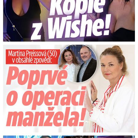
Preissová (50) v obsáhlé zpovědi: Poprvé o operaci manžela