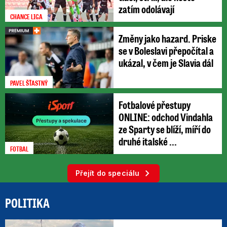
zatím odolávají
CHANCE LIGA
Změny jako hazard. Priske
se v Boleslavi přepočítal a
ukázal, v čem je Slavia dál
PAVEL ŠŤASTNÝ
Fotbalové přestupy
ONLINE: odchod Vindahla
ze Sparty se blíží, míří do
druhé italské ...
FOTBAL
Přejít do speciálu
POLITIKA