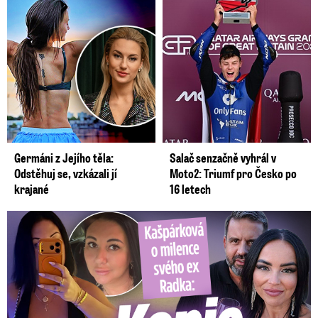
Germáni z Jejího těla:
Salač senzačně vyhrál v
Odstěhuj se, vzkázali jí
Moto2: Triumf pro Česko po
krajané
16 letech
Kašpárková o milence svého ex Radka: Kopie z Wishe!