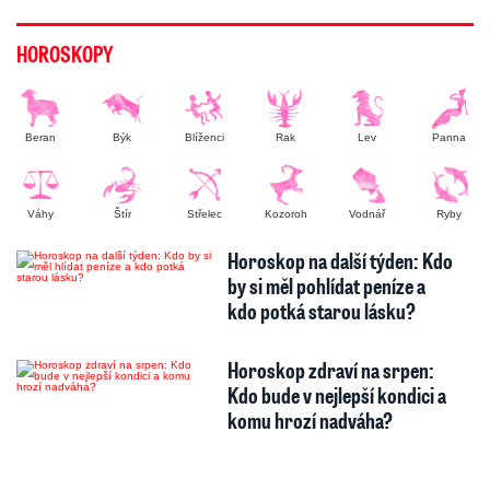
HOROSKOPY
Beran
Býk
Blíženci
Rak
Lev
Panna
Váhy
Štír
Střelec
Kozoroh
Vodnář
Ryby
Horoskop na další týden: Kdo
by si měl pohlídat peníze a
kdo potká starou lásku?
Horoskop zdraví na srpen:
Kdo bude v nejlepší kondici a
komu hrozí nadváha?