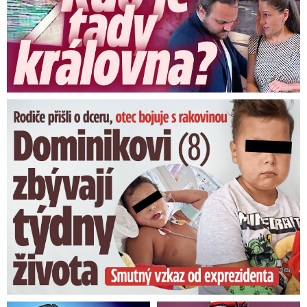
Dominikovi (8) zbývají týdny života: Vzkaz od exprezidenta