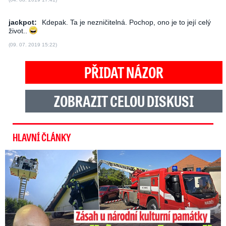
jackpot:
Kdepak. Ta je nezničitelná. Pochop, ono je to její celý
život..
(09. 07. 2019 15:22)
PŘIDAT NÁZOR
ZOBRAZIT CELOU DISKUSI
HLAVNÍ ČLÁNKY
U Daniela Landy hořelo! Hasiči kroutí hlavou