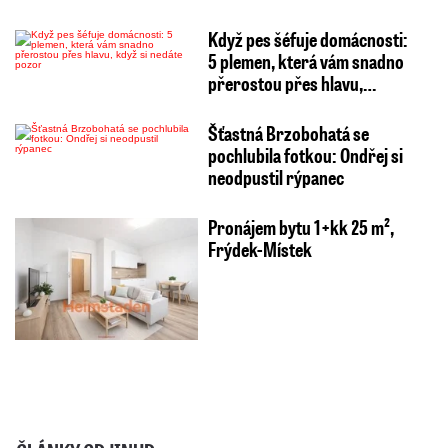
Když pes šéfuje domácnosti:
5 plemen, která vám snadno
přerostou přes hlavu,…
Šťastná Brzobohatá se
pochlubila fotkou: Ondřej si
neodpustil rýpanec
Pronájem bytu 1+kk 25 m²,
Frýdek-Místek