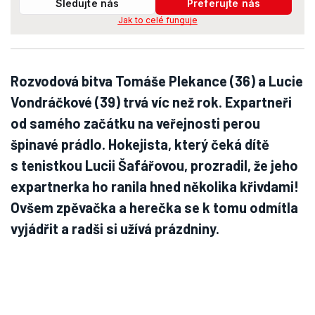
Sledujte nás
Preferujte nás
Jak to celé funguje
Rozvodová bitva Tomáše Plekance (36) a Lucie
Vondráčkové (39) trvá víc než rok. Expartneři
od samého začátku na veřejnosti perou
špinavé prádlo. Hokejista, který čeká dítě
s tenistkou Lucii Šafářovou, prozradil, že jeho
expartnerka ho ranila hned několika křivdami!
Ovšem zpěvačka a herečka se k tomu odmítla
vyjádřit a radši si užívá prázdniny.