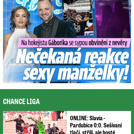
Na Gáboríka se sypou obvinění z nevěry: Reakce manželky!
CHANCE LIGA
ONLINE: Slavia -
Pardubice 0:0. Sešívaní
tlačí, střílí, ale hosté