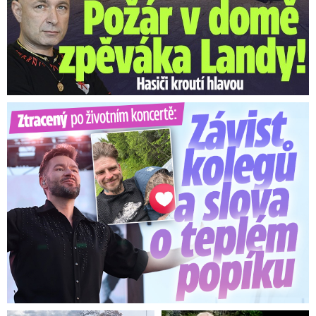
Ztracený po životním koncertě: Závist kolegů a teplý popík