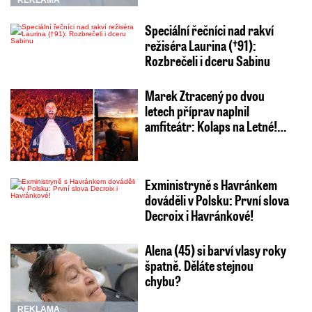
REKLAMA
Speciální řečníci nad rakví
režiséra Laurina (†91):
Rozbrečeli i dceru Sabinu
Marek Ztracený po dvou
letech příprav naplnil
amfiteátr: Kolaps na Letné!…
Exministryně s Havránkem
dováděli v Polsku: První slova
Decroix i Havránkové!
Alena (45) si barví vlasy roky
špatně. Děláte stejnou
chybu?
REKLAMA