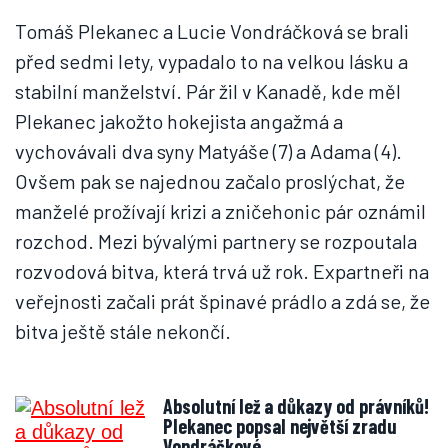
Tomáš Plekanec a Lucie Vondráčková se brali
před sedmi lety, vypadalo to na velkou lásku a
stabilní manželství. Pár žil v Kanadě, kde měl
Plekanec jakožto hokejista angažmá a
vychovávali dva syny Matyáše (7) a Adama (4).
Ovšem pak se najednou začalo proslýchat, že
manželé prožívají krizi a zničehonic pár oznámil
rozchod. Mezi bývalými partnery se rozpoutala
rozvodová bitva, která trvá už rok. Expartneři na
veřejnosti začali prát špinavé prádlo a zdá se, že
bitva ještě stále nekončí.
Absolutní lež a důkazy od právníků!
Plekanec popsal největší zradu
Vondráčkové