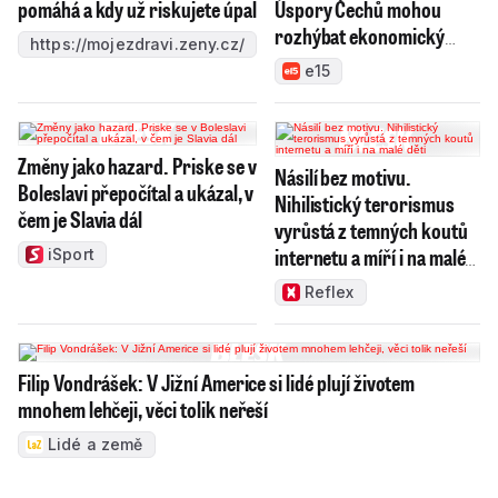
pomáhá a kdy už riskujete úpal
Úspory Čechů mohou
rozhýbat ekonomický
https://mojezdravi.zeny.cz/
růst
e15
Změny jako hazard. Priske se v
Násilí bez motivu.
Boleslavi přepočítal a ukázal, v
Nihilistický terorismus
čem je Slavia dál
vyrůstá z temných koutů
internetu a míří i na malé
iSport
děti
Reflex
Filip Vondrášek: V Jižní Americe si lidé plují životem
mnohem lehčeji, věci tolik neřeší
Lidé a země