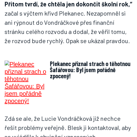
Přitom tvrdí, že chtěla jen dokončit školní rok,“
začal s výčtem křivd Plekanec. Nezapomněl si
ani rýpnout do Vondráčkové přes finanční
stránku celého rozvodu a dodal, že věřil tomu,
že rozvod bude rychlý. Opak se ukázal pravdou.
Plekanec přiznal strach o těhotnou
Šafářovou: Byl jsem pořádně
zpocený!
Zdá se ale, že Lucie Vondráčková již nechce
řešit problémy veřejně. Blesk ji kontaktoval, aby
se vyjádřila k obvinění vznesených