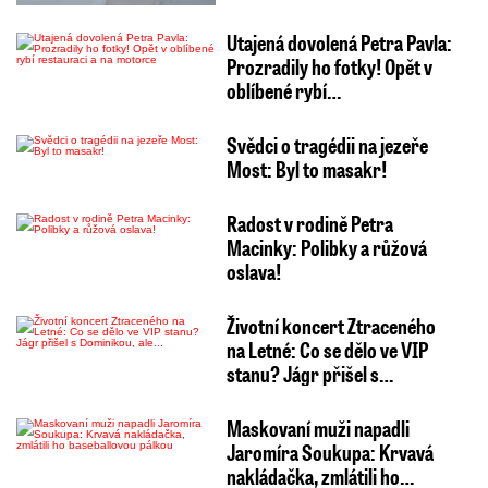
Utajená dovolená Petra Pavla:
Prozradily ho fotky! Opět v
oblíbené rybí…
Svědci o tragédii na jezeře
Most: Byl to masakr!
Radost v rodině Petra
Macinky: Polibky a růžová
oslava!
Životní koncert Ztraceného
na Letné: Co se dělo ve VIP
stanu? Jágr přišel s…
Maskovaní muži napadli
Jaromíra Soukupa: Krvavá
nakládačka, zmlátili ho…