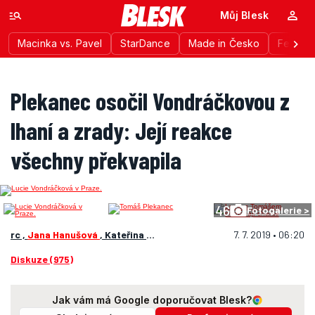
Můj Blesk
Macinka vs. Pavel
StarDance
Made in Česko
Festiva
Plekanec osočil Vondráčkovou z
lhaní a zrady: Její reakce
všechny překvapila
46
Fotogalerie >
rc ,
Jana Hanušová
, Kateřina Štichová
7. 7. 2019 • 06:20
Diskuze (975)
Jak vám má Google doporučovat Blesk?