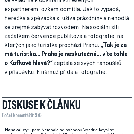
expartnerem, ovšem odmítla. Jak to vypadá,
herečka a zpěvačka si užívá prázdniny a nehodlá
se zřejmě zabývat rozvodem. Na sociální síti
začátkem července publikovala fotografie, na
kterých jako turistka prochází Prahu.
„
Tak je ze
mě turistka... Praha je neskutečná... víte tohle
o Kafkově hlavě?“
zeptala se svých fanoušků
v příspěvku, k němuž přidala fotografie.
DISKUSE K ČLÁNKU
Počet komentářů: 976
Napavalley:
pea: Netahala se nahodou Vondrle kdysi se