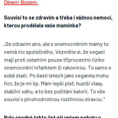
Souvisí to se zdravím a třeba i vážnou nemocí,
kterou prodělala vaše maminka?
„Se zdravím ano, ale s onemocněním mámy to
nemá nic společného. Vezměte si, že vegani
mají proti ostatním pouze tříprocentní riziko
onemocnění infarktem či rakovinou. To samo o
sobě stačí. Po šesti letech jako veganka mohu
říct, že je mi líp. Mám lepší pleť, hustší vlasy,
stabilní váhu, a to bez počítání kalorií. To vše
souvisí s plnohodnotnou rostlinnou stravou.“
Bylo snadné takto jíst při vašem pobytu v