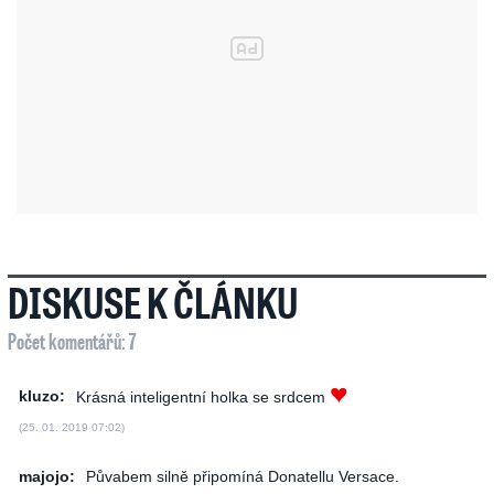
DISKUSE K ČLÁNKU
Počet komentářů: 7
kluzo:
Krásná inteligentní holka se srdcem
(25. 01. 2019 07:02)
majojo:
Půvabem silně připomíná Donatellu Versace.