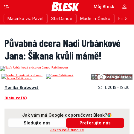
Můj Blesk
Macinka vs. Pavel
StarDance
Made in Česko
Festiva
Půvabná dcera Nadi Urbánkové
Jana: Šikana kvůli mámě!
50
Fotogalerie >
Monika Brabcová
23. 1. 2019 • 19:30
Diskuze (6)
Jak vám má Google doporučovat Blesk?
Sledujte nás
Preferujte nás
Jak to celé funguje