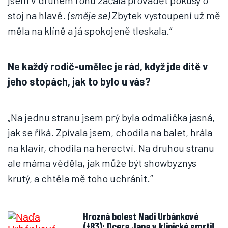
jsem v druhém rohu začala provádět pokusy o
stoj na hlavě.
(směje se)
Zbytek vystoupení už mě
měla na klíně a já spokojeně tleskala.“
Ne každý rodič-umělec je rád, když jde dítě v
jeho stopách, jak to bylo u vás?
„Na jednu stranu jsem prý byla odmalička jasná,
jak se říká. Zpívala jsem, chodila na balet, hrála
na klavír, chodila na herectví. Na druhou stranu
ale máma věděla, jak může být showbyznys
krutý, a chtěla mě toho uchránit.“
Hrozná bolest Nadi Urbánkové
(†83): Dcera Jana v klinické smrti!