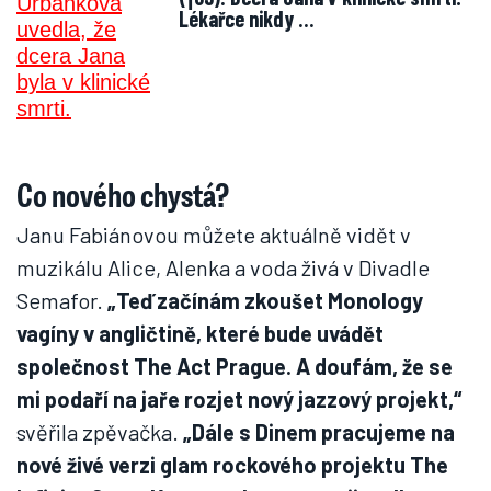
Lékařce nikdy …
Co nového chystá?
Janu Fabiánovou můžete aktuálně vidět v
muzikálu Alice, Alenka a voda živá v Divadle
Semafor.
„Teď začínám zkoušet Monology
vagíny v angličtině, které bude uvádět
společnost The Act Prague. A doufám, že se
mi podaří na jaře rozjet nový jazzový projekt,“
svěřila zpěvačka.
„Dále s Dinem pracujeme na
nové živé verzi glam rockového projektu The