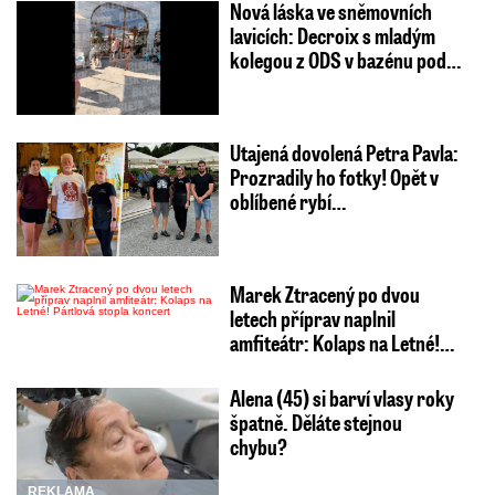
Nová láska ve sněmovních
lavicích: Decroix s mladým
kolegou z ODS v bazénu pod…
Utajená dovolená Petra Pavla:
Prozradily ho fotky! Opět v
oblíbené rybí…
Marek Ztracený po dvou
letech příprav naplnil
amfiteátr: Kolaps na Letné!…
Alena (45) si barví vlasy roky
špatně. Děláte stejnou
chybu?
REKLAMA