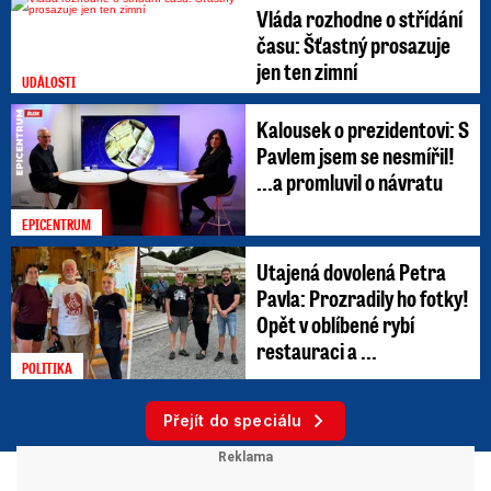
Vláda rozhodne o střídání
času: Šťastný prosazuje
jen ten zimní
UDÁLOSTI
Kalousek o prezidentovi: S
Pavlem jsem se nesmířil!
...a promluvil o návratu
EPICENTRUM
Utajená dovolená Petra
Pavla: Prozradily ho fotky!
Opět v oblíbené rybí
restauraci a ...
POLITIKA
Přejít do speciálu