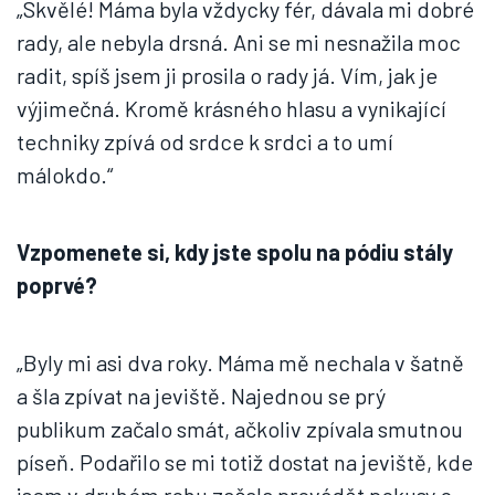
„Skvělé! Máma byla vždycky fér, dávala mi dobré
rady, ale nebyla drsná. Ani se mi nesnažila moc
radit, spíš jsem ji prosila o rady já. Vím, jak je
výjimečná. Kromě krásného hlasu a vynikající
techniky zpívá od srdce k srdci a to umí
málokdo.“
Vzpomenete si, kdy jste spolu na pódiu stály
poprvé?
„Byly mi asi dva roky. Máma mě nechala v šatně
a šla zpívat na jeviště. Najednou se prý
publikum začalo smát, ačkoliv zpívala smutnou
píseň. Podařilo se mi totiž dostat na jeviště, kde