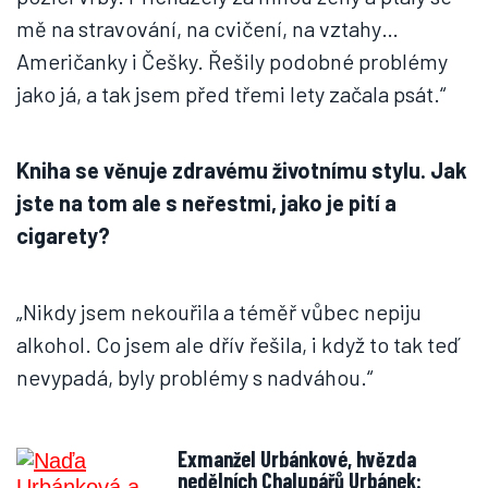
mě na stravování, na cvičení, na vztahy…
Američanky i Češky. Řešily podobné problémy
jako já, a tak jsem před třemi lety začala psát.“
Kniha se věnuje zdravému životnímu stylu. Jak
jste na tom ale s neřestmi, jako je pití a
cigarety?
„Nikdy jsem nekouřila a téměř vůbec nepiju
alkohol. Co jsem ale dřív řešila, i když to tak teď
nevypadá, byly problémy s nadváhou.“
Exmanžel Urbánkové, hvězda
nedělních Chalupářů Urbánek: