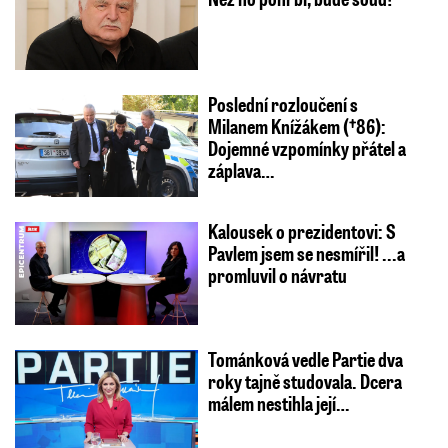
Poslední rozloučení s
Milanem Knížákem (†86):
Dojemné vzpomínky přátel a
záplava…
Kalousek o prezidentovi: S
Pavlem jsem se nesmířil! ...a
promluvil o návratu
Tománková vedle Partie dva
roky tajně studovala. Dcera
málem nestihla její…