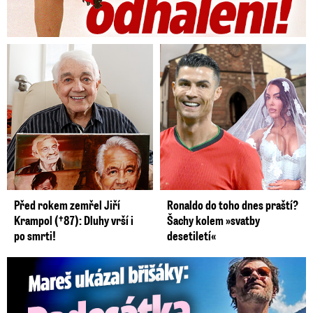
Před rokem zemřel Jiří
Ronaldo do toho dnes praští?
Krampol (†87): Dluhy vrší i
Šachy kolem »svatby
po smrti!
desetiletí«
Mareš v dokonalé formě ukázal břišáky: Padesátka není znát