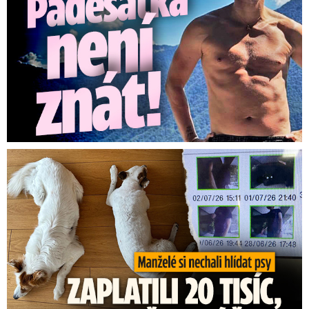
Za hlídání psů zaplatili 20 tisíc, doma našli cizí ženy!