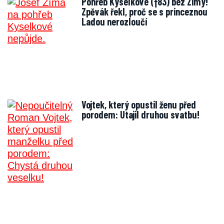
Pohřeb Kyselkové (†83) bez Zímy!
Zpěvák řekl, proč se s princeznou
Ladou nerozloučí
Vojtek, který opustil ženu před
porodem: Utajil druhou svatbu!