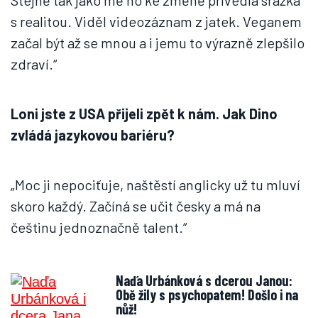
Stejně tak jako mě ho ke změně přivedla srážka
s realitou. Viděl videozáznam z jatek. Veganem
začal být až se mnou a i jemu to výrazně zlepšilo
zdraví.“
Loni jste z USA přijeli zpět k nám. Jak Dino
zvládá jazykovou bariéru?
„Moc ji nepociťuje, naštěstí anglicky už tu mluví
skoro každý. Začíná se učit česky a má na
češtinu jednoznačně talent.“
Naďa Urbánková s dcerou Janou:
Obě žily s psychopatem! Došlo i na
nůž!