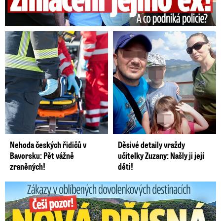
Nehoda českých řidičů v
Děsivé detaily vraždy
Bavorsku: Pět vážně
učitelky Zuzany: Našly ji její
zraněných!
děti!
Zákazy v dovolenkových rájích: Restrikce proti naháčům!