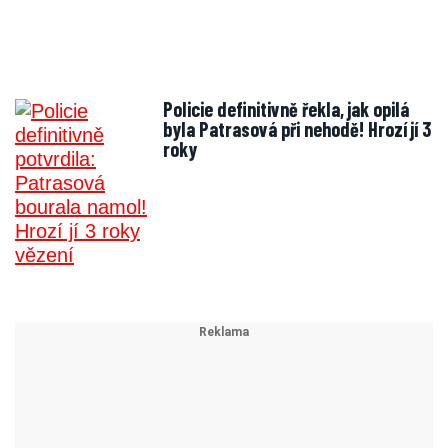
Policie definitivně řekla, jak opilá
byla Patrasová při nehodě! Hrozí jí 3
roky