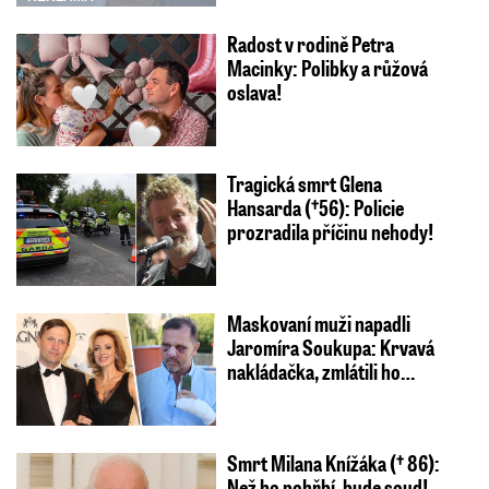
Radost v rodině Petra
Macinky: Polibky a růžová
oslava!
Tragická smrt Glena
Hansarda (†56): Policie
prozradila příčinu nehody!
Maskovaní muži napadli
Jaromíra Soukupa: Krvavá
nakládačka, zmlátili ho…
Smrt Milana Knížáka († 86):
Než ho pohřbí, bude soud!