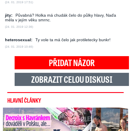
(24. 01. 2019 17:51)
jity:
Půvabná? Holka má chudák čelo do půlky hlavy, Naďa
měla v jejím věku smrnc.
(24. 01. 2019 12:36)
heterosexual:
Ty vole ta má čelo jak protiletecky bunkr!
(24. 01. 2019 10:46)
PŘIDAT NÁZOR
ZOBRAZIT CELOU DISKUSI
HLAVNÍ ČLÁNKY
Decroix s Havránkem dováděli v Polsku, ale… Vědí o tom doma?