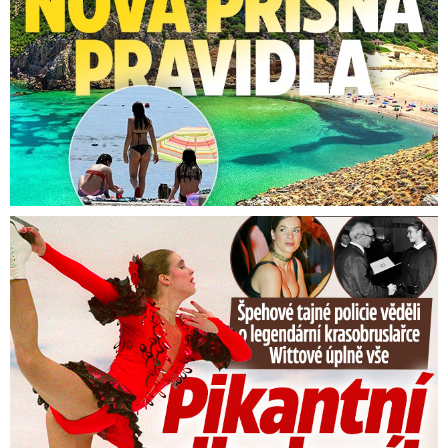
Tajná policie špehovala krasobruslařku Wittovou: Pikantní ...