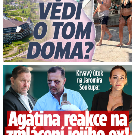
Útok na Jaromíra Soukupa: Reakce Agáty na zmlácení jejího ex