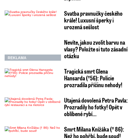
Svatba pravnučky českého
krále! Luxusní šperky i
urozená sešlost
Nevíte, jakou zvolit barvu na
vlasy? Položte si tuto zásadní
otázku
REKLAMA
Tragická smrt Glena
Hansarda (†56): Policie
prozradila příčinu nehody!
Utajená dovolená Petra Pavla:
Prozradily ho fotky! Opět v
oblíbené rybí…
Smrt Milana Knížáka († 86):
Než ho pohřbí, bude soud!