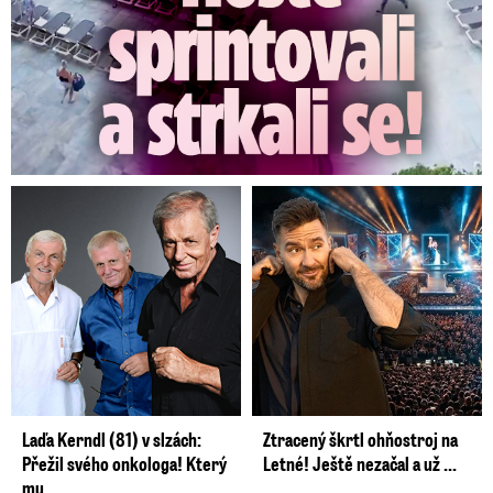
Laďa Kerndl (81) v slzách:
Ztracený škrtl ohňostroj na
Přežil svého onkologa! Který
Letné! Ještě nezačal a už ...
mu ...