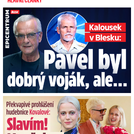
HLAVNÍ ČLÁNKY
Kalousek o prezidentovi: S Pavlem jsem se nesmířil!
Překvapivé prohlášení hudebnice Kovalové: Slavím! Manžel se ...