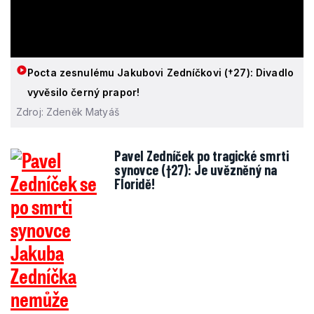
Pocta zesnulému Jakubovi Zedníčkovi (†27): Divadlo
vyvěsilo černý prapor!
Zdroj: Zdeněk Matyáš
Pavel Zedníček po tragické smrti
synovce (†27): Je uvězněný na
Floridě!