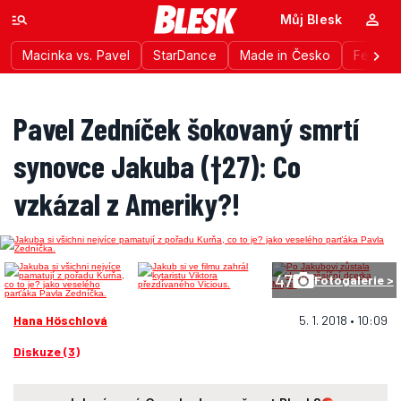
Můj Blesk
Macinka vs. Pavel
StarDance
Made in Česko
Festiva
Pavel Zedníček šokovaný smrtí
synovce Jakuba (†27): Co
vzkázal z Ameriky?!
47
Fotogalerie >
Hana Höschlová
5. 1. 2018 • 10:09
Diskuze (3)