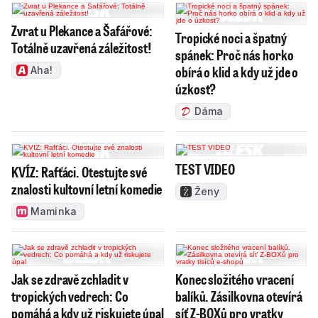
Zvrat u Plekance a Šafářové:
Tropické noci a špatný
Totálně uzavřená záležitost!
spánek: Proč nás horko
obírá o klid a kdy už jde o
Aha!
úzkost?
Dáma
TEST VIDEO
KVÍZ: Rafťáci. Otestujte své
znalosti kultovní letní komedie
Ženy
Maminka
Jak se zdravě zchladit v
Konec složitého vracení
tropických vedrech: Co
balíků. Zásilkovna otevírá
pomáhá a kdy už riskujete úpal
síť Z-BOXů pro vratky