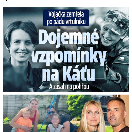
Vojačka zemřela po pádu vrtulníku: Dojemné vzpomínky na ...
Plekanec a Šafářová o výchově dětí: Překvapivé přiznání