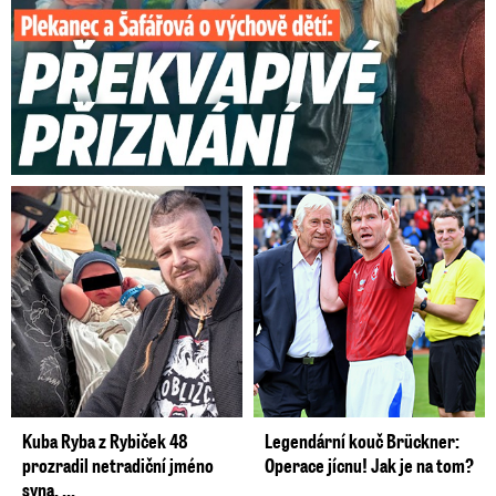
Kuba Ryba z Rybiček 48
Legendární kouč Brückner:
prozradil netradiční jméno
Operace jícnu! Jak je na tom?
syna. ...