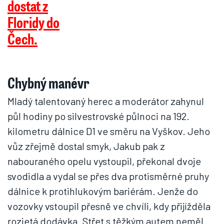
Chybný manévr
Mladý talentovaný herec a moderátor zahynul
půl hodiny po silvestrovské půlnoci na 192.
kilometru dálnice D1 ve směru na Vyškov. Jeho
vůz zřejmě dostal smyk, Jakub pak z
nabouraného opelu vystoupil, překonal dvoje
svodidla a vydal se přes dva protisměrné pruhy
dálnice k protihlukovým bariérám. Jenže do
vozovky vstoupil přesně ve chvíli, kdy přijížděla
rozjetá dodávka. Střet s těžkým autem neměl