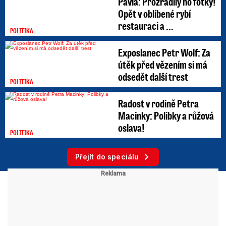
Pavla: Prozradily ho fotky!
Opět v oblíbené rybí
restauraci a ...
POLITIKA
Exposlanec Petr Wolf: Za
útěk před vězením si má
odsedět další trest
POLITIKA
Radost v rodině Petra
Macinky: Polibky a růžová
oslava!
POLITIKA
Přejít do speciálu