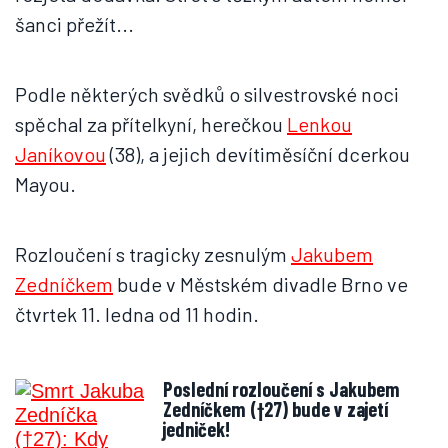
šanci přežít...
Podle některých svědků o silvestrovské noci
spěchal za přítelkyní, herečkou
Lenkou
Janíkovou
(38), a jejich devítiměsíční dcerkou
Mayou.
Rozloučení s tragicky zesnulým
Jakubem
Zedníčkem
bude v Městském divadle Brno ve
čtvrtek 11. ledna od 11 hodin.
Poslední rozloučení s Jakubem
Zedníčkem (†27) bude v zajetí
jedniček!