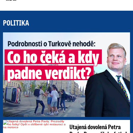
POLITIKA
Po
Utajená dovolená Petra