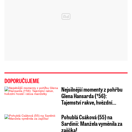
DOPORUČUJEME
Nejsilnější momenty z pohřbu
Glena Hansarda (†56):
Tajemství rakve, hvězdní…
Pohublá Csáková (55) na
Sardinii: Manžela vyměnila za
zajíčka!