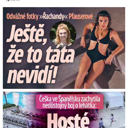
Odvážné fotky Denisy Pfauserové: Ještě, že to táta nevidí
Češka ve Španělsku natočila nedůstojný boj o lehátka