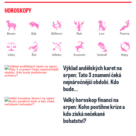
HOROSKOPY
Beran
Býk
Blíženci
Rak
Lev
Panna
Váhy
Štír
Střelec
Kozoroh
Vodnář
Ryby
Výklad andělských karet na
srpen: Tato 3 znamení čeká
nejnáročnější období. Kdo
bude…
Velký horoskop financí na
srpen: Koho postihne krize a
kdo získá nečekané
bohatství?