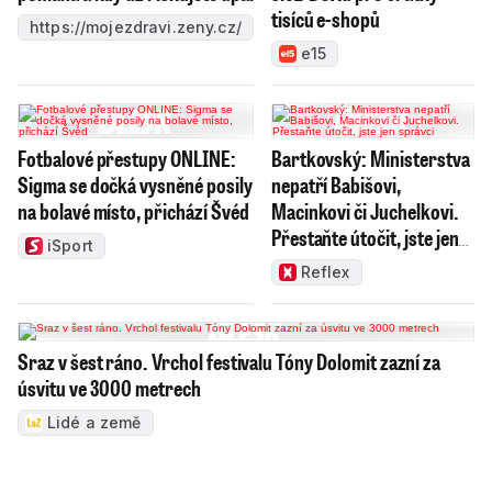
tisíců e-shopů
https://mojezdravi.zeny.cz/
e15
Fotbalové přestupy ONLINE:
Bartkovský: Ministerstva
Sigma se dočká vysněné posily
nepatří Babišovi,
na bolavé místo, přichází Švéd
Macinkovi či Juchelkovi.
Přestaňte útočit, jste jen
iSport
správci
Reflex
Sraz v šest ráno. Vrchol festivalu Tóny Dolomit zazní za
úsvitu ve 3000 metrech
Lidé a země