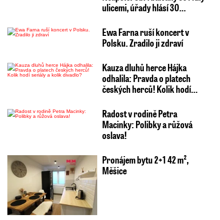
ulicemi, úřady hlásí 30…
Ewa Farna ruší koncert v
Polsku. Zradilo ji zdraví
Kauza dluhů herce Hájka
odhalila: Pravda o platech
českých herců! Kolik hodí…
Radost v rodině Petra
Macinky: Polibky a růžová
oslava!
Pronájem bytu 2+1 42 m²,
Měšice