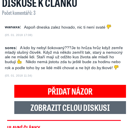
DISKUSE K ČLÁNKU
Počet komentářů: 3
wanaxa:
Aspoň dneska zalez hovado, nic ti není svaté
(05. 01. 2018 17:08)
sores:
A kdo by nebyl šokovaný???Je to hrůza hrůz když zemře
mladý slušný člověk. Když má někdo zemřít tak, starý a nemocný
ale ne mladé lidi. Staří mají už odžito kus života ale mladí ho
budují
Nikdo nemá jistotu zda tu ještě bude za hodinu nebo
rok a podle toho by se lidé měli chovat a ne být do.by.tkové!
(05. 01. 2018 11:34)
PŘIDAT NÁZOR
ZOBRAZIT CELOU DISKUSI