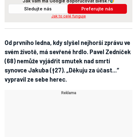
Jak vám má Google doporučovat Blesk?
Sledujte nás
Preferujte nás
Jak to celé funguje
Od prvního ledna, kdy slyšel nejhorší zprávu ve
svém životě, má sevřené hrdlo. Pavel Zedníček
(68) nemůže vyjádřit smutek nad smrtí
synovce Jakuba (†27). „Děkuju za účast...“
vypravil ze sebe herec.