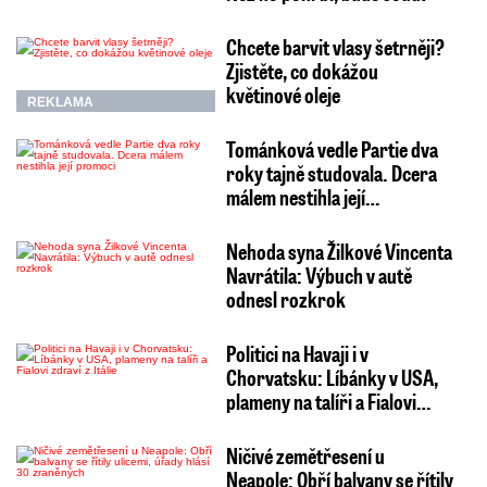
Chcete barvit vlasy šetrněji?
Zjistěte, co dokážou
květinové oleje
REKLAMA
Tománková vedle Partie dva
roky tajně studovala. Dcera
málem nestihla její…
Nehoda syna Žilkové Vincenta
Navrátila: Výbuch v autě
odnesl rozkrok
Politici na Havaji i v
Chorvatsku: Líbánky v USA,
plameny na talíři a Fialovi…
Ničivé zemětřesení u
Neapole: Obří balvany se řítily