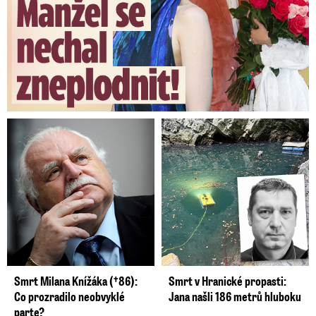
Smrt Milana Knížáka (†86):
Smrt v Hranické propasti:
Co prozradilo neobvyklé
Jana našli 186 metrů hluboku
parte?