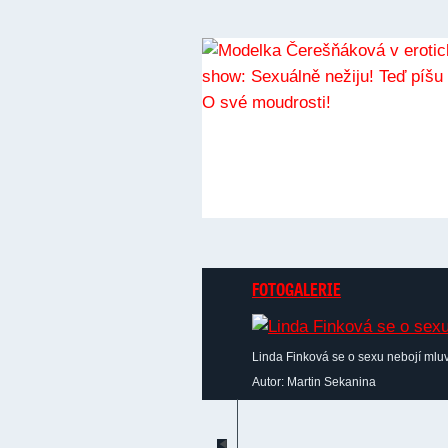
FOTOGALERIE
Linda Finková se o sexu nebojí mluv
Autor: Martin Sekanina