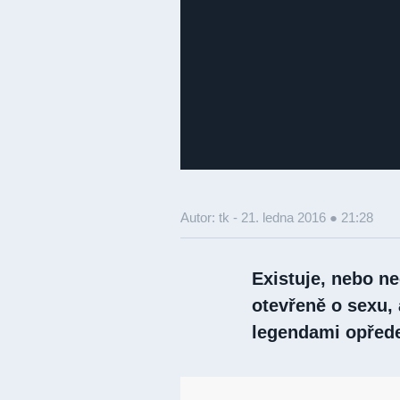
Autor: tk -
21. ledna 2016 ● 21:28
Existuje, nebo ne
otevřeně o sexu, a
legendami opře