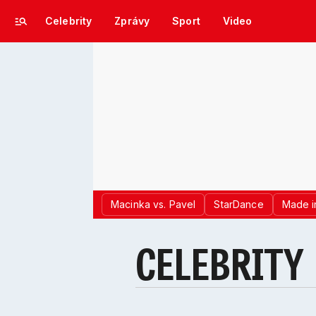
Celebrity
Zprávy
Sport
Video
Macinka vs. Pavel
StarDance
Made i
CELEBRITY