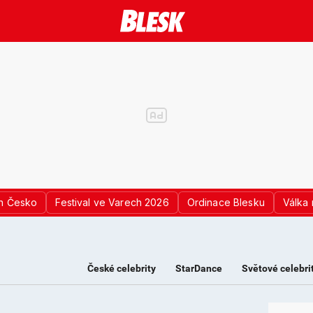
n Česko
Festival ve Varech 2026
Ordinace Blesku
Válka 
České celebrity
StarDance
Světové celebri