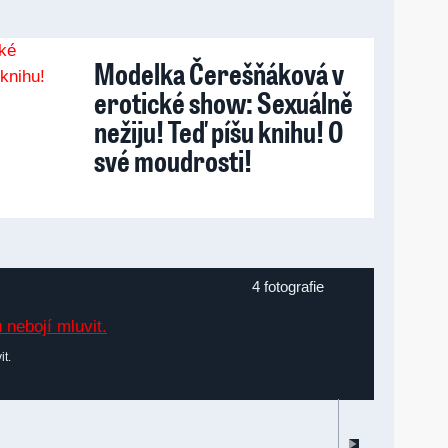
Modelka Čerešňáková v
erotické show: Sexuálně
nežiju! Teď píšu knihu! O
své moudrosti!
4 fotografie
it.