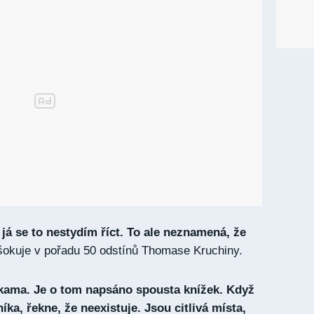
 já se to nestydím říct. To ale neznamená, že
okuje v pořadu 50 odstínů Thomase Kruchiny.
lkama. Je o tom napsáno spousta knížek. Když
íka, řekne, že neexistuje. Jsou citlivá místa,