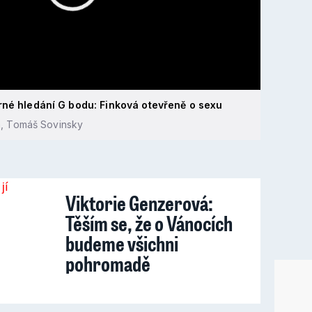
rné hledání G bodu: Finková otevřeně o sexu
a, Tomáš Sovinsky
Viktorie Genzerová:
Těším se, že o Vánocích
budeme všichni
pohromadě