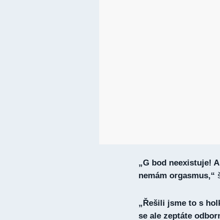
„G bod neexistuje! A
nemám orgasmus,“
š
„Řešili jsme to s ho
se ale zeptáte odborn