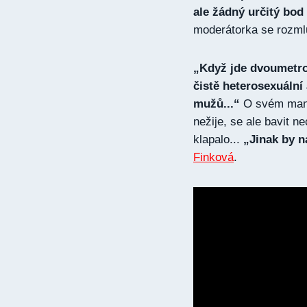
ale žádný určitý bod
moderátorka se rozmlu
„Když jde dvoumetro
čistě heterosexuální 
mužů...“
O svém man
nežije, se ale bavit n
klapalo...
„Jinak by n
Finková
.