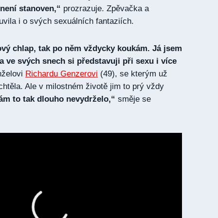
 není stanoven,“
prozrazuje. Zpěvačka a
vila i o svých sexuálních fantaziích.
vý chlap, tak po něm vždycky koukám. Já jsem
a ve svých snech si představuji při sexu i více
želovi
Richardu Genzerovi
(49), se kterým už
echtěla. Ale v milostném životě jim to prý vždy
ám to tak dlouho nevydrželo,“
směje se