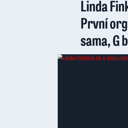
Linda Fin
První org
sama, G b