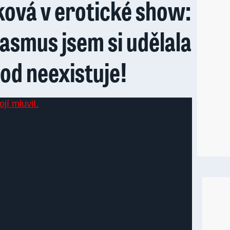
ková v erotické show:
asmus jsem si udělala
od neexistuje!