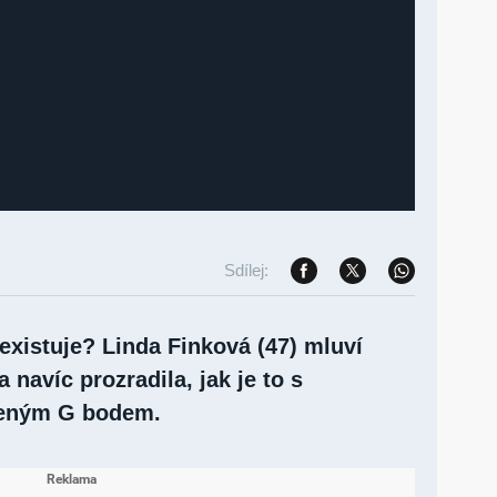
Sdílej:
existuje? Linda Finková (47) mluví
 navíc prozradila, jak je to s
deným G bodem.