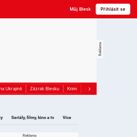
Můj Blesk
Přihlásit se
na Ukrajině
Zázrak Blesku
Krimi
Donald Trump
Sport
ty
Seriály, filmy, kino a tv
Více