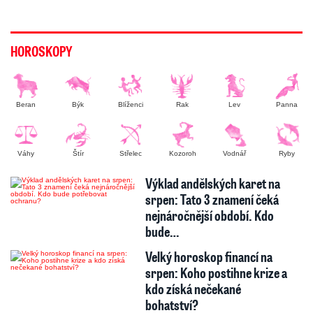
HOROSKOPY
Beran
Býk
Blíženci
Rak
Lev
Panna
Váhy
Štír
Střelec
Kozoroh
Vodnář
Ryby
Výklad andělských karet na
srpen: Tato 3 znamení čeká
nejnáročnější období. Kdo
bude…
Velký horoskop financí na
srpen: Koho postihne krize a
kdo získá nečekané
bohatství?