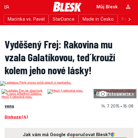
Můj Blesk
Macinka vs. Pavel
StarDance
Made in Česko
Festiva
Vyděšený Frej: Rakovina mu
vzala Galatíkovou, teď krouží
kolem jeho nové lásky!
6
Fotogalerie >
venu
14. 7. 2015 • 16:08
Diskuze (4)
Jak vám má Google doporučovat Blesk?