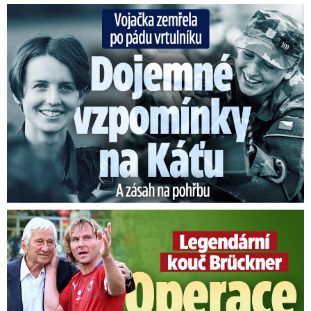
Vojačka zemřela po pádu vrtulníku: Dojemné vzpomínky na ...
Legendární kouč Brückner: Operace jícnu! Jak je na tom?