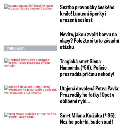
Svatba pravnučky českého
krále! Luxusní šperky i
urozená sešlost
Nevíte, jakou zvolit barvu na
vlasy? Položte si tuto zásadní
otázku
REKLAMA
Tragická smrt Glena
Hansarda (†56): Policie
prozradila příčinu nehody!
Utajená dovolená Petra Pavla:
Prozradily ho fotky! Opět v
oblíbené rybí…
Smrt Milana Knížáka († 86):
Než ho pohřbí, bude soud!