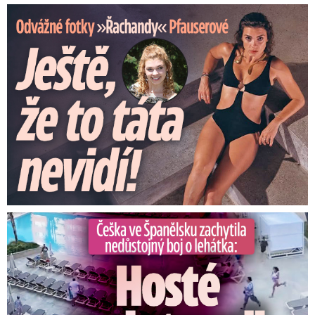
Odvážné fotky Denisy Pfauserové: Ještě, že to táta nevidí
Češka ve Španělsku natočila nedůstojný boj o lehátka