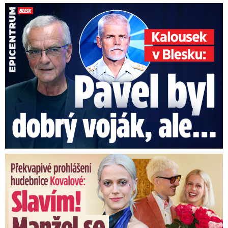
Kalousek o prezidentovi: S Pavlem jsem se nesmířil!
Překvapivé prohlášení hudebnice Kovalové: Slavím! Manžel se ...