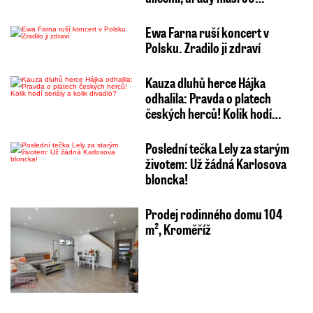
Ewa Farna ruší koncert v
Polsku. Zradilo ji zdraví
Kauza dluhů herce Hájka
odhalila: Pravda o platech
českých herců! Kolik hodí…
Poslední tečka Lely za starým
životem: Už žádná Karlosova
bloncka!
Prodej rodinného domu 104
m², Kroměříž