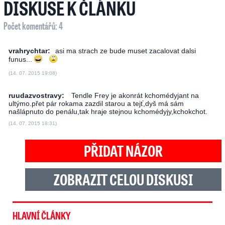
DISKUSE K ČLÁNKU
Počet komentářů: 4
vrahrychtar:
asi ma strach ze bude muset zacalovat dalsi
funus...
(14. 07. 2015 19:08)
ruudazvostravy:
Tendle Frey je akonrát kchomédyjant na
ultýmo.přet pár rokama zazdil starou a tejť,dyš má sám
našlápnuto do penálu,tak hraje stejnou kchomédyjy,kchokchot.
(14. 07. 2015 18:31)
PŘIDAT NÁZOR
ZOBRAZIT CELOU DISKUSI
HLAVNÍ ČLÁNKY