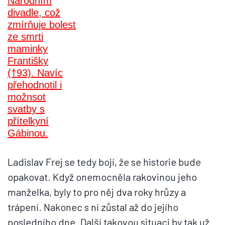
Ladislav Frej se tedy bojí, že se historie bude
opakovat. Když onemocněla rakovinou jeho
manželka, byly to pro něj dva roky hrůzy a
trápení. Nakonec s ní zůstal až do jejího
posledního dne. Další takovou situaci by tak už