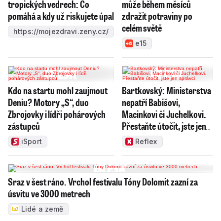
tropických vedrech: Co
může během měsíců
pomáhá a kdy už riskujete úpal
zdražit potraviny po
celém světě
https://mojezdravi.zeny.cz/
e15
Kdo na startu mohl zaujmout
Bartkovský: Ministerstva
Deniu? Motory „S“, duo
nepatří Babišovi,
Zbrojovky i lídři pohárových
Macinkovi či Juchelkovi.
zástupců
Přestaňte útočit, jste jen
správci
iSport
Reflex
Sraz v šest ráno. Vrchol festivalu Tóny Dolomit zazní za
úsvitu ve 3000 metrech
Lidé a země