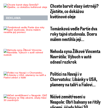
Chcete barvit vlasy šetrněji?
Zjistěte, co dokážou
květinové oleje
REKLAMA
Tománková vedle Partie dva
roky tajně studovala. Dcera
málem nestihla její…
Nehoda syna Žilkové Vincenta
Navrátila: Výbuch v autě
odnesl rozkrok
Politici na Havaji i v
Chorvatsku: Líbánky v USA,
plameny na talíři a Fialovi…
Ničivé zemětřesení u
Neapole: Obří balvany se řítily
ulicemi, úřady hlásí 30…