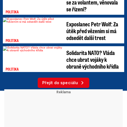
se za volantem, věnovala
se řízení?
POLITIKA
Exposlanec Petr Wolf: Za
útěk před vězením si má
odsedět další trest
POLITIKA
Solidarita NATO? Vláda
chce ubrat vojáky k
obraně východního křídla
POLITIKA
Přejít do speciálu