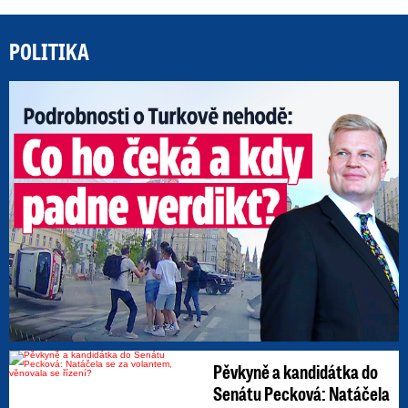
POLITIKA
Po
Pěvkyně a kandidátka do
Senátu Pecková: Natáčela