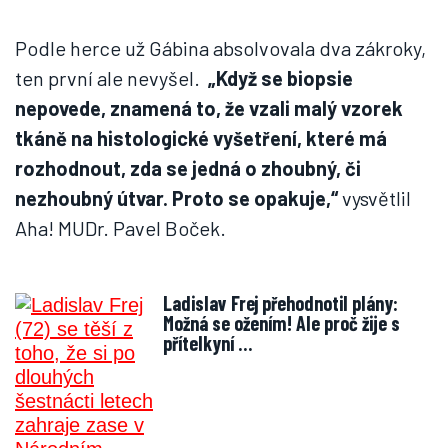
Podle herce už Gábina absolvovala dva zákroky,
ten první ale nevyšel.
„Když se biopsie
nepovede, znamená to, že vzali malý vzorek
tkáně na histologické vyšetření, které má
rozhodnout, zda se jedná o zhoubný, či
nezhoubný útvar. Proto se opakuje,“
vysvětlil
Aha! MUDr. Pavel Boček.
Ladislav Frej přehodnotil plány:
Možná se ožením! Ale proč žije s
přítelkyní …