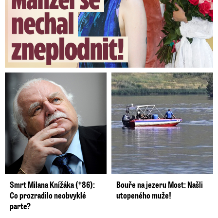
Smrt Milana Knížáka (†86):
Bouře na jezeru Most: Našli
Co prozradilo neobvyklé
utopeného muže!
parte?