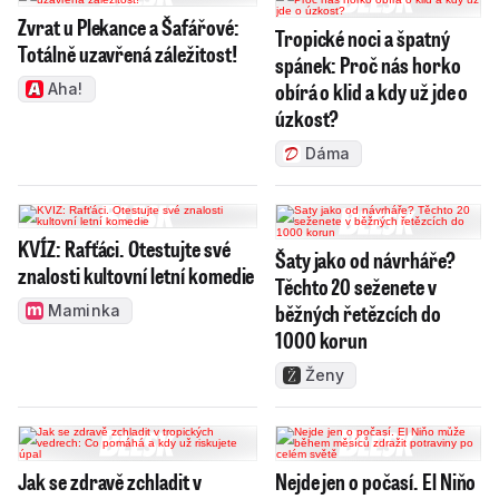
Zvrat u Plekance a Šafářové:
Tropické noci a špatný
Totálně uzavřená záležitost!
spánek: Proč nás horko
obírá o klid a kdy už jde o
Aha!
úzkost?
Dáma
KVÍZ: Rafťáci. Otestujte své
Šaty jako od návrháře?
znalosti kultovní letní komedie
Těchto 20 seženete v
běžných řetězcích do
Maminka
1000 korun
Ženy
Jak se zdravě zchladit v
Nejde jen o počasí. El Niňo