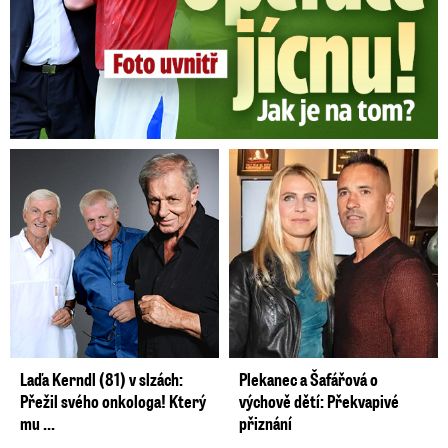
Laďa Kerndl (81) v slzách:
Plekanec a Šafářová o
Přežil svého onkologa! Který
výchově dětí: Překvapivé
mu ...
přiznání