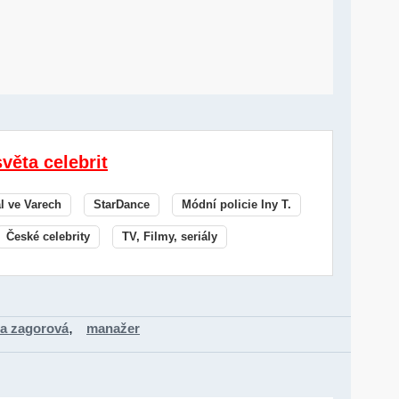
světa celebrit
al ve Varech
StarDance
Módní policie Iny T.
České celebrity
TV, Filmy, seriály
,
a zagorová
manažer