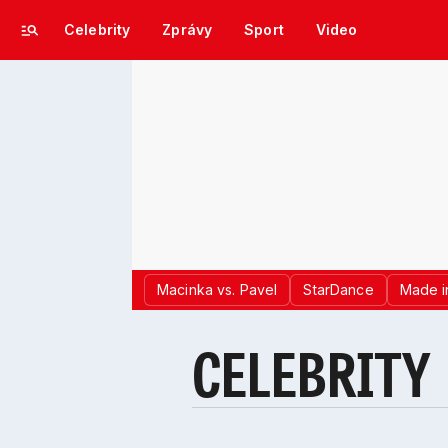
Celebrity
Zprávy
Sport
Video
Macinka vs. Pavel
StarDance
Made i
CELEBRITY