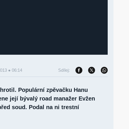
2013 ● 06:14
Sdílej:
yhrotil. Populární zpěvačku Hanu
ene její bývalý road manažer Evžen
řed soud. Podal na ni trestní