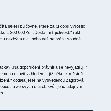
ítá jakési půjčovné, které za tu dobu vyrostlo
u 1 200 000 Kč. „Došla mi trpělivost,“ řekl
mu nezbývá nic jiného než se bránit soudně.
čka? „Na doporučení právníka se nevyjadřuji,“
Nemohu mluvit vzhledem k již několik měsíců
zení,“ dodala ještě na vysvětlenou Zagorová,
opustila ze svých služeb kvůli jeho údajným
em.