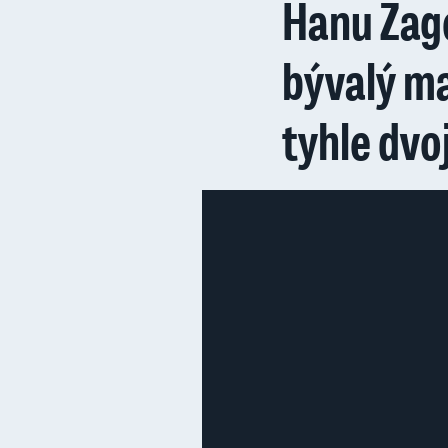
Hanu Zago
bývalý m
tyhle dvoj