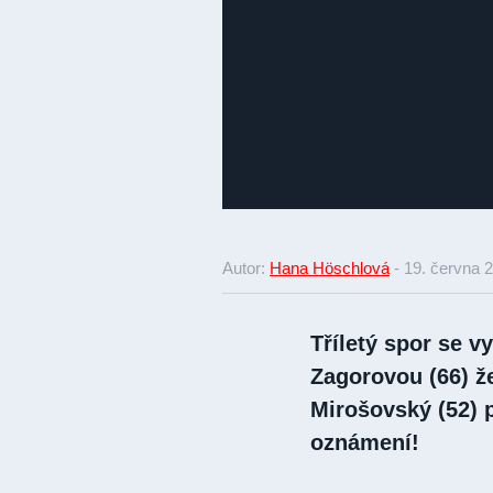
Autor:
Hana Höschlová
-
19. června 
Tříletý spor se v
Zagorovou (66) ž
Mirošovský (52) p
oznámení!