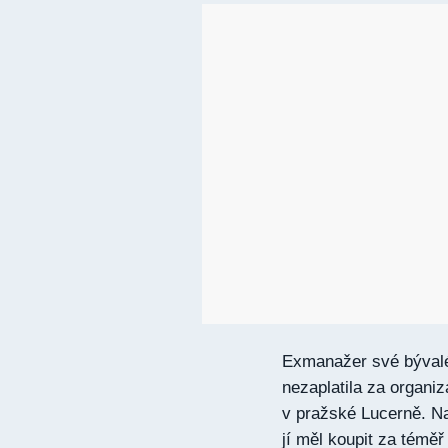
Exmanažer své bývalé
nezaplatila za organiz
v pražské Lucerně. Na
jí měl koupit za téměř