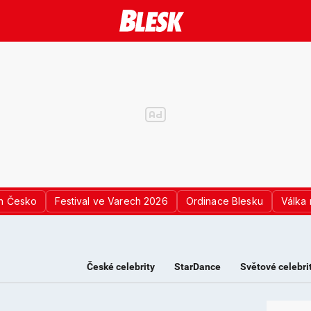
n Česko
Festival ve Varech 2026
Ordinace Blesku
Válka 
České celebrity
StarDance
Světové celebri