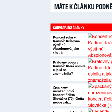
MÁTE K ČLÁNKU PODN
SOUVISEJÍCÍ ČLÁNKY
Koncert roku v
Karlíně: Královna
výstřihů!
Absolonová jako
chytrá h...
Královny popu v
Karlíně: Která oslnila
a jaká se
znemožnila?
Zpackaný
narozeninový
koncert Felixa
Slováčka (70): Gotta
nepozvali...