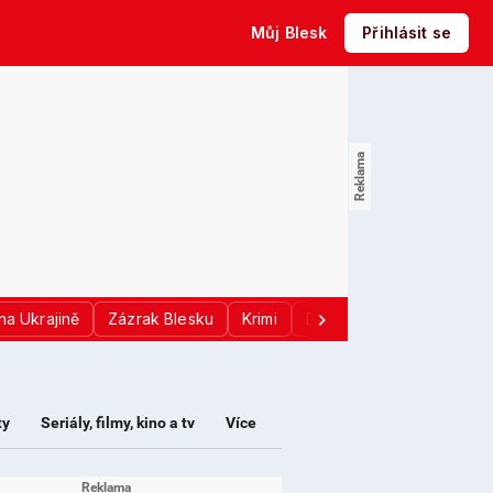
Můj Blesk
Přihlásit se
na Ukrajině
Zázrak Blesku
Krimi
Donald Trump
Sport
ty
Seriály, filmy, kino a tv
Více