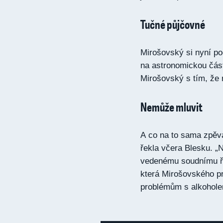
Tučné půjčovné
Mirošovský si nyní poč
na astronomickou částk
Mirošovský s tím, že 
Nemůže mluvit
A co na to sama zpěva
řekla včera Blesku. „
vedenému soudnímu ří
která Mirošovského pr
problémům s alkohol