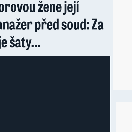
rovou žene její
anažer před soud: Za
e šaty...