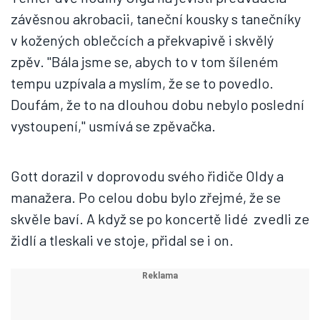
závěsnou akrobacii, taneční kousky s tanečníky
v kožených oblečcích a překvapivě i skvělý
zpěv. "Bála jsme se, abych to v tom šíleném
tempu uzpívala a myslím, že se to povedlo.
Doufám, že to na dlouhou dobu nebylo poslední
vystoupení," usmívá se zpěvačka.
Gott dorazil v doprovodu svého řidiče Oldy a
manažera. Po celou dobu bylo zřejmé, že se
skvěle baví. A když se po koncertě lidé zvedli ze
židlí a tleskali ve stoje, přidal se i on.