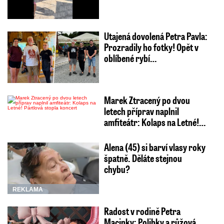
Utajená dovolená Petra Pavla:
Prozradily ho fotky! Opět v
oblíbené rybí…
Marek Ztracený po dvou
letech příprav naplnil
amfiteátr: Kolaps na Letné!…
Alena (45) si barví vlasy roky
špatně. Děláte stejnou
chybu?
REKLAMA
Radost v rodině Petra
Macinky: Polibky a růžová