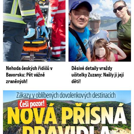
Nehoda českých řidičů v
Děsivé detaily vraždy
Bavorsku: Pět vážně
učitelky Zuzany: Našly ji její
zraněných!
děti!
Zákazy v dovolenkových rájích: Restrikce proti naháčům!