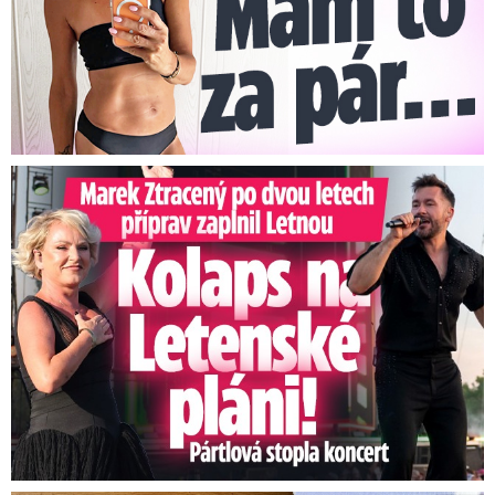
Marek Ztracený na Letné: Pártlová stopla koncert