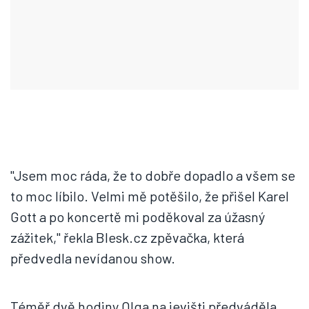
"Jsem moc ráda, že to dobře dopadlo a všem se
to moc líbilo. Velmi mě potěšilo, že přišel Karel
Gott a po koncertě mi poděkoval za úžasný
zážitek," řekla Blesk.cz zpěvačka, která
předvedla nevídanou show.
Téměř dvě hodiny Olga na jevišti předváděla