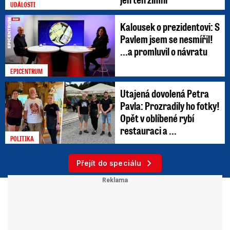
UDÁLOSTI
Kalousek o prezidentovi: S
Pavlem jsem se nesmířil!
...a promluvil o návratu
EPICENTRUM
Utajená dovolená Petra
Pavla: Prozradily ho fotky!
Opět v oblíbené rybí
restauraci a ...
POLITIKA
Přejít do speciálu