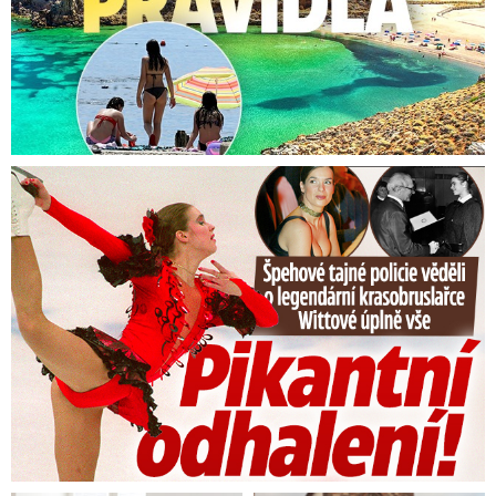
Tajná policie špehovala krasobruslařku Wittovou: Pikantní ...