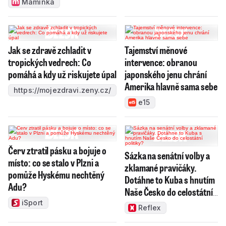
Maminka
Jak se zdravě zchladit v
Tajemství měnové
tropických vedrech: Co
intervence: obranou
pomáhá a kdy už riskujete úpal
japonského jenu chrání
Amerika hlavně sama sebe
https://mojezdravi.zeny.cz/
e15
Červ ztratil pásku a bojuje o
Sázka na senátní volby a
místo: co se stalo v Plzni a
zklamané pravičáky.
pomůže Hyskému nechtěný
Dotáhne to Kuba s hnutím
Adu?
Naše Česko do celostátní
politiky?
iSport
Reflex