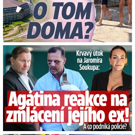
Útok na Jaromíra Soukupa: Reakce Agáty na zmlácení jejího ex