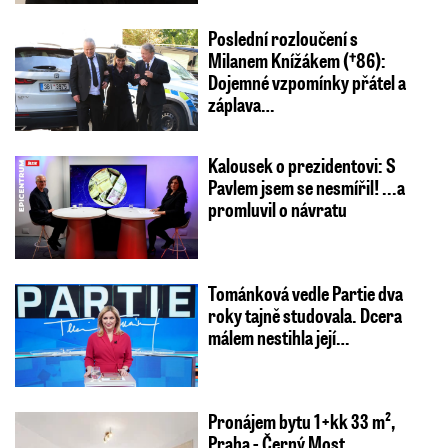
Poslední rozloučení s
Milanem Knížákem (†86):
Dojemné vzpomínky přátel a
záplava…
Kalousek o prezidentovi: S
Pavlem jsem se nesmířil! ...a
promluvil o návratu
Tománková vedle Partie dva
roky tajně studovala. Dcera
málem nestihla její…
Pronájem bytu 1+kk 33 m²,
Praha - Černý Most