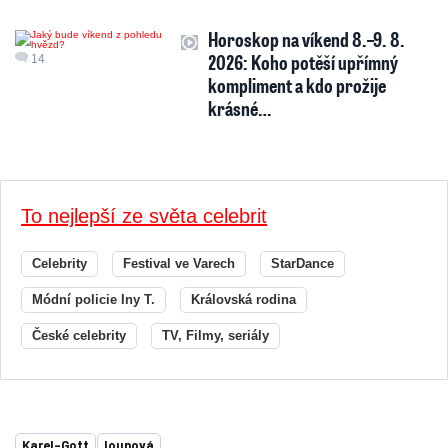
Horoskop na víkend 8.–9. 8.
2026: Koho potěší upřímný
14
kompliment a kdo prožije
krásné…
To nejlepší ze světa celebrit
Celebrity
Festival ve Varech
StarDance
Módní policie Iny T.
Královská rodina
České celebrity
TV, Filmy, seriály
Karel-Gott
lounová