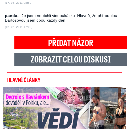
(17. 06. 2011 08:50)
panda:
že jsem nepíchli viedoukázku. Hlavně, že přitroublou
Bartošovou jsem cpou každý den!
(16. 06. 2011 17:09)
PŘIDAT NÁZOR
ZOBRAZIT CELOU DISKUSI
HLAVNÍ ČLÁNKY
Decroix s Havránkem dováděli v Polsku, ale… Vědí o tom doma?