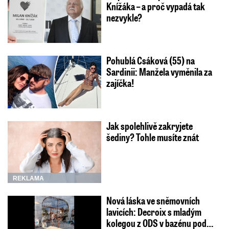
Knížáka – a proč vypadá tak
nezvykle?
Pohublá Csáková (55) na
Sardinii: Manžela vyměnila za
zajíčka!
Jak spolehlivě zakryjete
šediny? Tohle musíte znát
REKLAMA
Nová láska ve sněmovních
lavicích: Decroix s mladým
kolegou z ODS v bazénu pod…