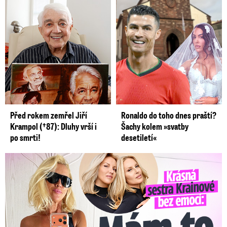
Před rokem zemřel Jiří
Ronaldo do toho dnes praští?
Krampol (†87): Dluhy vrší i
Šachy kolem »svatby
po smrti!
desetiletí«
Krásná sestra Krainové bez emocí: Mám to za pár…