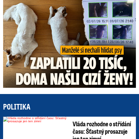
Za hlídání psů zaplatili 20 tisíc, doma našli cizí ženy!
POLITIKA
Vláda rozhodne o střídání
času: Šťastný prosazuje
jen ten zimní