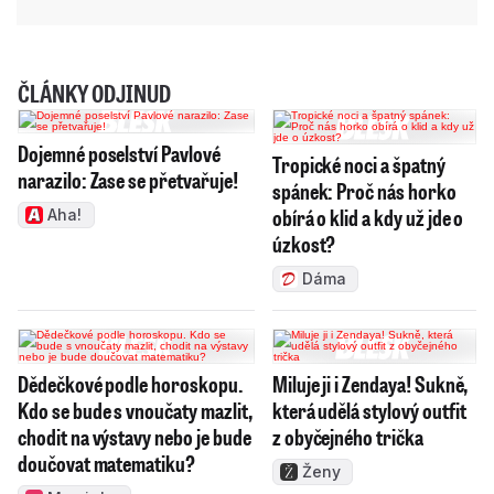
ČLÁNKY ODJINUD
Dojemné poselství Pavlové
Tropické noci a špatný
narazilo: Zase se přetvařuje!
spánek: Proč nás horko
obírá o klid a kdy už jde o
Aha!
úzkost?
Dáma
Dědečkové podle horoskopu.
Miluje ji i Zendaya! Sukně,
Kdo se bude s vnoučaty mazlit,
která udělá stylový outfit
chodit na výstavy nebo je bude
z obyčejného trička
doučovat matematiku?
Ženy