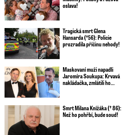
oslava!
Tragická smrt Glena
Hansarda (†56): Policie
prozradila příčinu nehody!
Maskovaní muži napadli
Jaromíra Soukupa: Krvavá
nakládačka, zmlátili ho…
Smrt Milana Knížáka († 86):
Než ho pohřbí, bude soud!