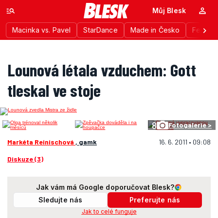
Můj Blesk
Macinka vs. Pavel
StarDance
Made in Česko
Festiva
Lounová létala vzduchem: Gott
tleskal ve stoje
8
Fotogalerie >
Markéta Reinischová
, gamk
16. 6. 2011 • 09:08
Diskuze (3)
Jak vám má Google doporučovat Blesk?
Sledujte nás
Preferujte nás
Jak to celé funguje