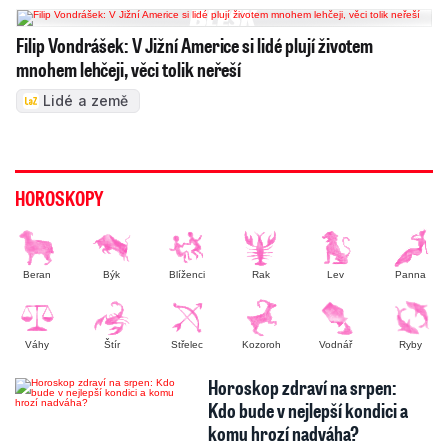
Filip Vondrášek: V Jižní Americe si lidé plují životem
mnohem lehčeji, věci tolik neřeší
Lidé a země
HOROSKOPY
Beran
Býk
Blíženci
Rak
Lev
Panna
Váhy
Štír
Střelec
Kozoroh
Vodnář
Ryby
Horoskop zdraví na srpen:
Kdo bude v nejlepší kondici a
komu hrozí nadváha?