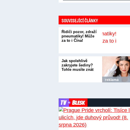
SOUVISEJÍCÍ ČLÁNKY
Řidiči pozor, zdraží
pneumatiky! Může
za to i Čína!
Jak spolehlivě
zakryjete šediny?
Tohle musíte znát
reklama