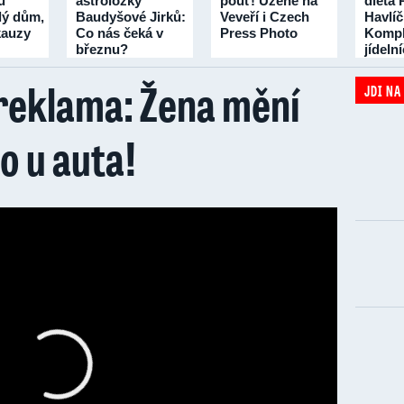
u
astroložky
pouť! Uzené na
dieta 
lý dům,
Baudyšové Jirků:
Veveří i Czech
Havlí
 kauzy
Co nás čeká v
Press Photo
Kompl
březnu?
jídeln
třicet 
reklama: Žena mění
JDI NA
lo u auta!