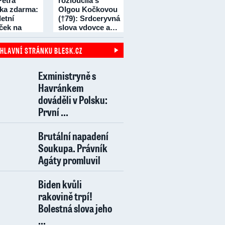
Petra
rozloučila s
čka zdarma:
Olgou Kočkovou
etní
(†79): Srdceryvná
íček na
slova vdovce a…
dní!
 HLAVNÍ STRÁNKU BLESK.CZ
Exministryně s
Havránkem
dováděli v Polsku:
První ...
Brutální napadení
Soukupa. Právník
Agáty promluvil
Biden kvůli
rakovině trpí!
Bolestná slova jeho
...