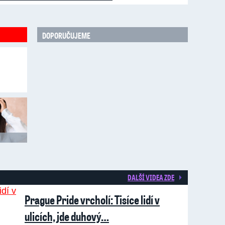
DOPORUČUJEME
DALŠÍ VIDEA ZDE
Prague Pride vrcholí: Tisíce lidí v
ulicích, jde duhový…