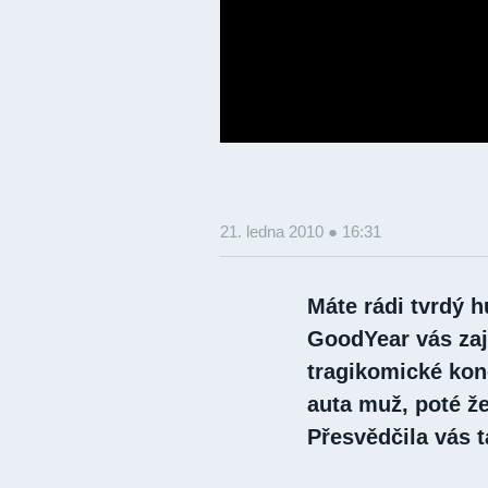
21. ledna 2010 ● 16:31
Máte rádi tvrdý 
GoodYear vás zaji
tragikomické kon
auta muž, poté ž
Přesvědčila vás t