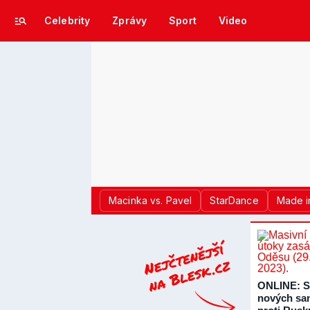
Celebrity
Zprávy
Sport
Video
Macinka vs. Pavel
StarDance
Made i
ONLINE: S
nových sa