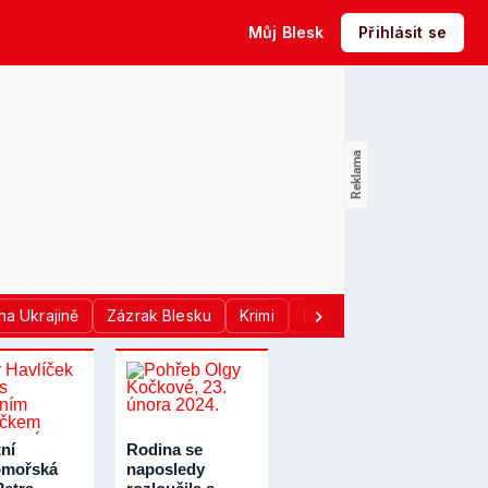
Můj Blesk
Přihlásit se
na Ukrajině
Zázrak Blesku
Krimi
Donald Trump
Sport
ní
Rodina se
omořská
naposledy