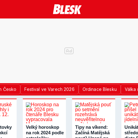
n Česko
Festival ve Varech 2026
Ordinace Blesku
Válka 
tovky
Velký horoskop
Tipy na víkend:
Unikát
nkcí
na rok 2024 podle
Začíná Matějská
střed