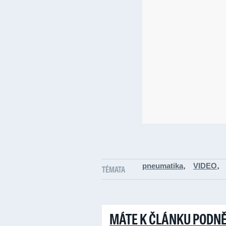
,
,
pneumatika
VIDEO
TÉMATA
MÁTE K ČLÁNKU PODN