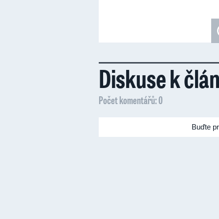
Diskuse k člá
Počet komentářů: 0
Buďte pr