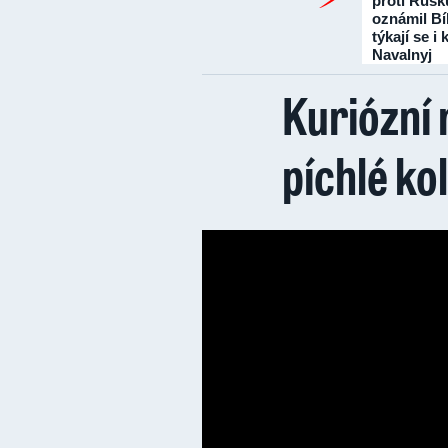
proti Rusk
oznámil Bí
týkají se i
Navalnyj
Kuriózní 
píchlé ko