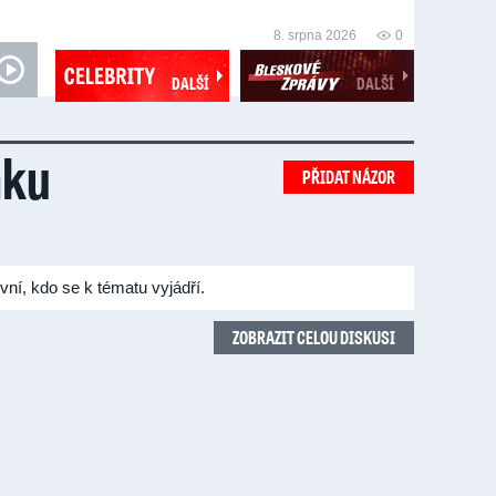
8. srpna 2026
0
DALŠÍ
DALŠÍ
nku
PŘIDAT NÁZOR
vní, kdo se k tématu vyjádří.
ZOBRAZIT CELOU DISKUSI