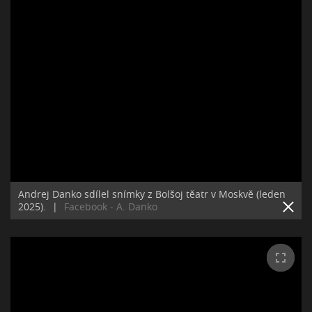
Andrej Danko sdílel snímky z Bolšoj těatr v Moskvě (leden
2025).
|
Facebook - A. Danko