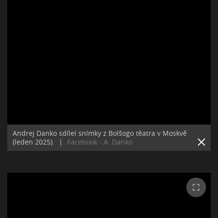
Andrej Danko sdílel snímky z Bolšogo těatra v Moskvě
(leden 2025).
|
Facebook - A. Danko