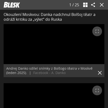
1
/
25
Okouzlení Moskvou: Danka nadchnul Bolšoj těatr a
odráží kritiku za „výlet“ do Ruska
Andrej Danko sdílel snímky z Bolšogo těatra v Moskvě
(leden 2025).
|
Facebook - A. Danko