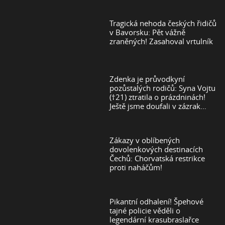
Tragická nehoda českých řidičů
v Bavorsku: Pět vážně
zraněných! Zasahoval vrtulník
Zdenka je průvodkyní
pozůstalých rodičů: Syna Vojtu
(†21) ztratila o prázdninách!
Ještě jsme doufali v zázrak…
Zákazy v oblíbených
dovolenkových destinacích
Čechů: Chorvatská restrikce
proti naháčům!
Pikantní odhalení! Špehové
tajné policie věděli o
legendární krasubraslařce