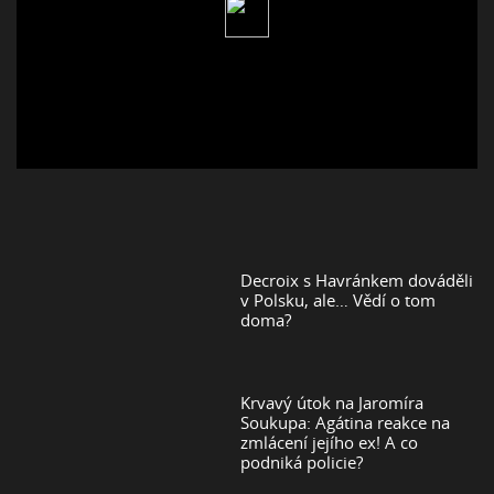
Decroix s Havránkem dováděli
v Polsku, ale… Vědí o tom
doma?
Krvavý útok na Jaromíra
Soukupa: Agátina reakce na
zmlácení jejího ex! A co
podniká policie?