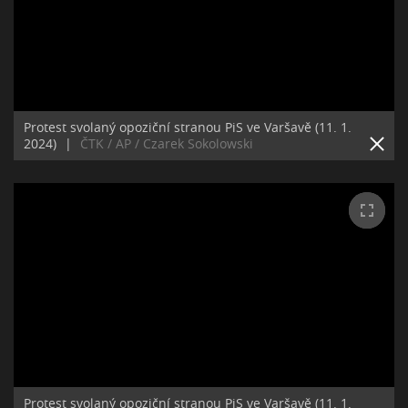
Protest svolaný opoziční stranou PiS ve Varšavě (11. 1.
2024)
|
ČTK / AP / Czarek Sokolowski
Protest svolaný opoziční stranou PiS ve Varšavě (11. 1.