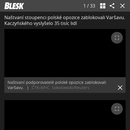
1
/
33
Naštvaní stoupenci polské opozice zablokovali Varšavu.
Kaczyńského vyslyšelo 35 tisíc lidí
Naštvaní podporovatelé polské opozice zablokovali
Varšavu.
|
ČTK/AP/C. Sokolowski/Reuters