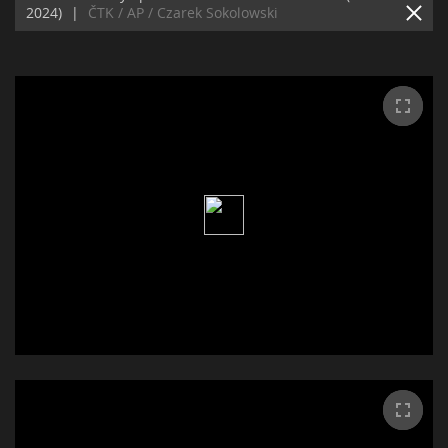
2024)
|
ČTK / AP / Czarek Sokolowski