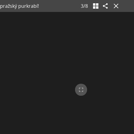
 pražský purkrabí!
3
/
8