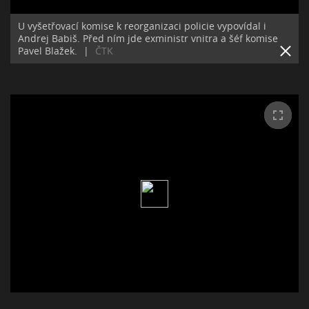
U vyšetřovací komise k reorganizaci policie vypovídal i
Andrej Babiš. Před ním jde exministr vnitra a šéf komise
Pavel Blažek.
|
ČTK