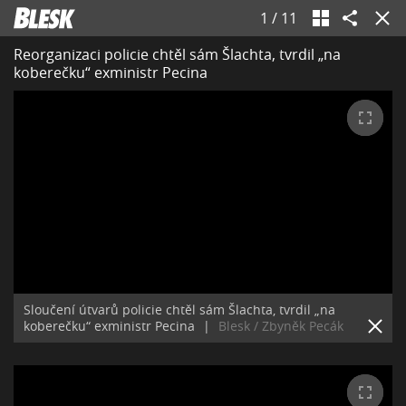
1
/
11
Reorganizaci policie chtěl sám Šlachta, tvrdil „na
koberečku“ exministr Pecina
Sloučení útvarů policie chtěl sám Šlachta, tvrdil „na
koberečku“ exministr Pecina
|
Blesk / Zbyněk Pecák