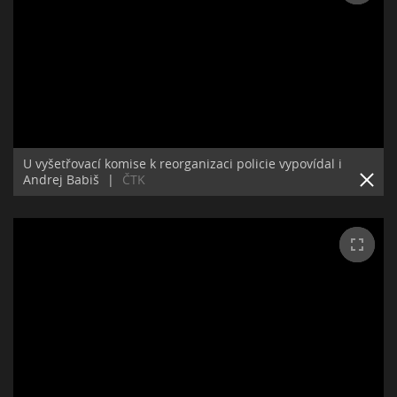
U vyšetřovací komise k reorganizaci policie vypovídal i
Andrej Babiš
|
ČTK