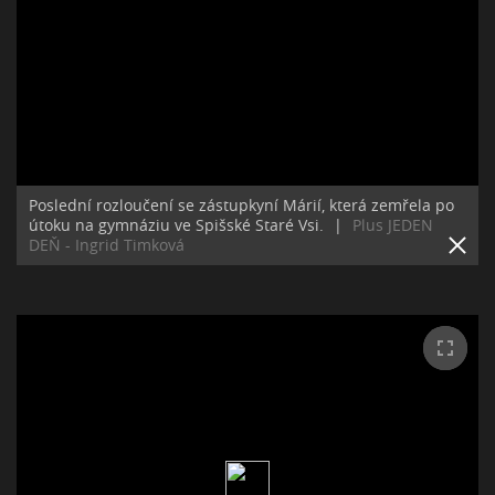
Poslední rozloučení se zástupkyní Márií, která zemřela po
útoku na gymnáziu ve Spišské Staré Vsi.
|
Plus JEDEN
DEŇ - Ingrid Timková