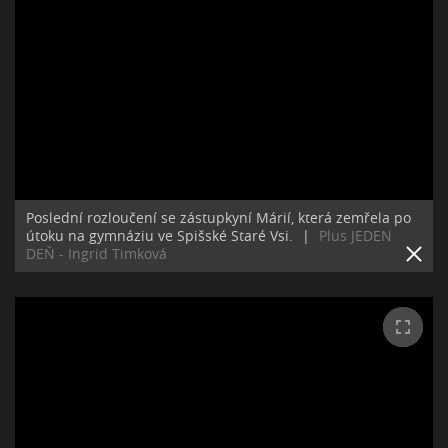
Poslední rozloučení se zástupkyní Márií, která zemřela po
útoku na gymnáziu ve Spišské Staré Vsi.
|
Plus JEDEN
DEŇ - Ingrid Timková