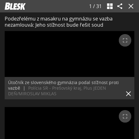
1
/
31
Podezřelému z masakru na gymnáziu se vazba
nezamlouvá: Jeho stížnost bude řešit soud
Útočník ze slovenského gymnázia podal stížnost proti
vazbě
|
Polícia SR - Prešovský kraj, Plus JEDEN
DEŇ/MIROSLAV MIKLAS