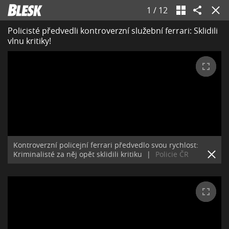
1
/
12
Policisté předvedli kontroverzní služební ferrari: Sklidili
vlnu kritiky!
Kontroverzní policejní ferrari předvedlo svou rychlost:
Kriminalisté za něj opět sklidili kritiku
|
Policie ČR