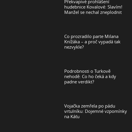
Překvapivé prohlášení
hudebnice Kovalové: Slavím!
Manžel se nechal zneplodnit
Co prozradilo parte Milana
Knížáka – a proč vypadá tak
nezvykle?
Podrobnosti o Turkově
nehodě: Co ho čeká a kdy
padne verdikt?
Vojačka zemřela po pádu
vrtulníku: Dojemné vzpomínky
na Káťu