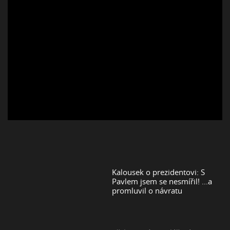
Kalousek o prezidentovi: S
Pavlem jsem se nesmířil! ...a
promluvil o návratu