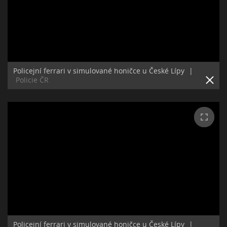
Policejní ferrari v simulované honičce u České Lípy
|
Policie ČR
Policejní ferrari v simulované honičce u České Lípy
|