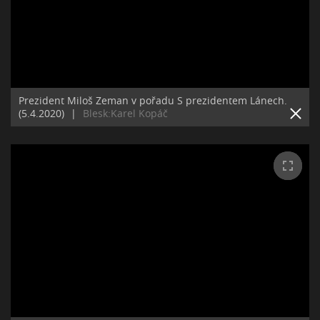
Prezident Miloš Zeman v pořadu S prezidentem Lánech.
(5.4.2020)
|
Blesk:Karel Kopáč