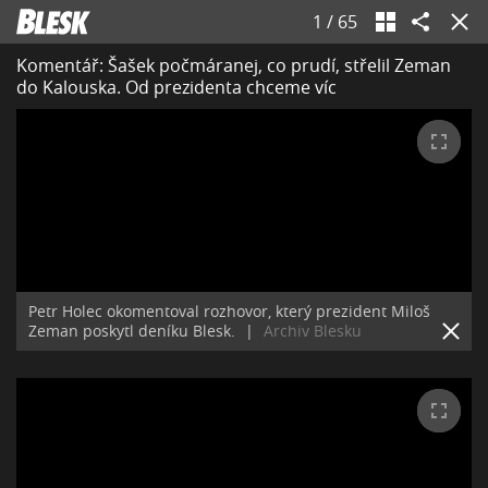
1
/
65
Komentář: Šašek počmáranej, co prudí, střelil Zeman
do Kalouska. Od prezidenta chceme víc
Petr Holec okomentoval rozhovor, který prezident Miloš
Zeman poskytl deníku Blesk.
|
Archiv Blesku