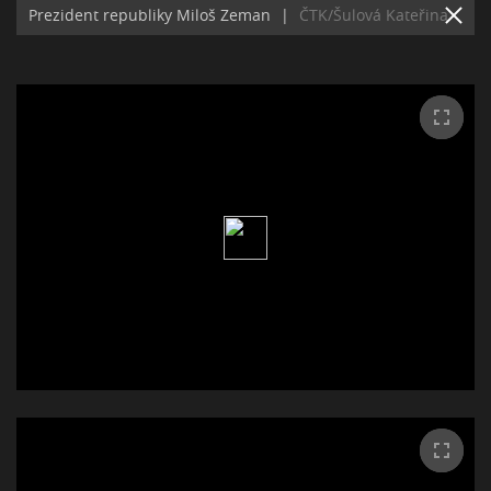
Prezident republiky Miloš Zeman
|
ČTK/Šulová Kateřina