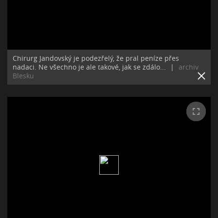
Chirurg Jandovský je podezřelý, že pral peníze přes
nadaci. Ne všechno je ale takové, jak se zdálo...
|
archiv
Blesku