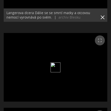
Langerova dcera Dálie se se smrtí matky a otcovou
nemocí vyrovnává po svém.
|
archiv Blesku