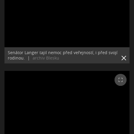
Senátor Langer tajil nemoc před veřejností, i před svojí
rodinou.
|
archiv Blesku