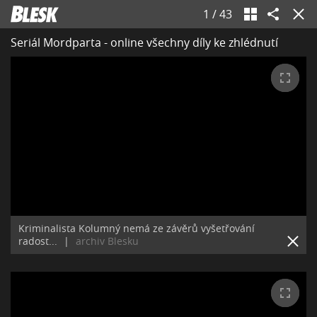
1
/
43
Seriál Mordparta - online všechny díly ke zhlédnutí
Kriminalista Kolumný nemá ze závěrů vyšetřování
radost...
|
archiv Blesku